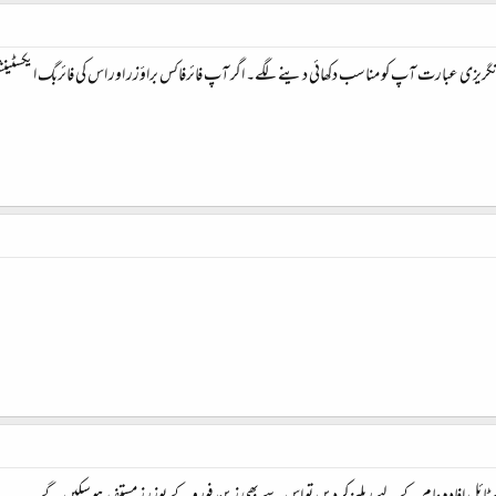
ریزی عبارت آپ کو مناسب دکھائی دینے لگے۔ اگر آپ فائرفاکس براؤزر اور اس کی فائربگ ایکسٹینشن