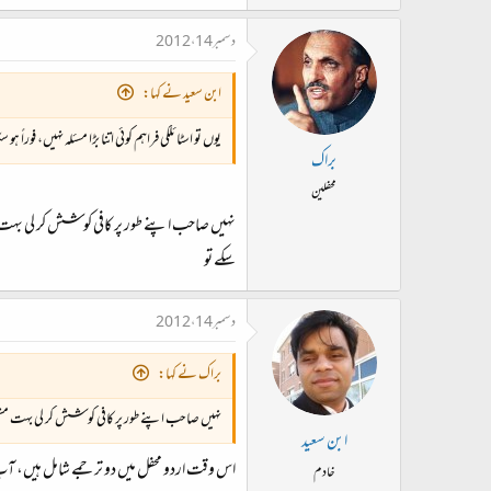
دسمبر 14، 2012
ابن سعید نے کہا:
یوں تو اسٹائلکی فراہم کوئی اتنا بڑا مسئلہ نہیں، 
براک
محفلین
نہیں صاحب اپنے طور پر کافی کوشش کر لی بہت مشکل
سکے تو
دسمبر 14، 2012
براک نے کہا:
نہیں صاحب اپنے طور پر کافی کوشش کر لی بہت مشکل ہے
ابن سعید
اس وقت اردو محفل میں دو ترجمے شامل ہیں، آپ
خادم