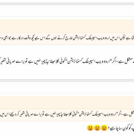
فوراً ہو سکتا ہے لیکن اس میں اردو ویب اسپیسفک کسٹمائزیشن خارج کرنے ہوں گے اس لیے کچھ وقت درکار ہے جو ابھی 
 ہے- اگر "اردو ویب اسپیسفک کسٹمائزیشن" کوئی کلاسیفائیڈ چیز نہیں ہے تو براے مہربانی شئیر کر دیج
- اگر "اردو ویب اسپیسفک کسٹمائزیشن" کوئی کلاسیفائیڈ چیز نہیں ہے تو براے مہربانی شئیر کر دیجئےاس میں کچھ تبع
 کو کون سا چاہیے؟