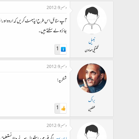
دسمبر 9، 2012
آپ سٹائل اس طرح ایڈجسٹ کریں کہ اردو اور انگ
جائزہ لے سکتے ہیں۔
نبیل
1
تکنیکی معاون
دسمبر 9، 2012
شکریہ!
براک
1
محفلین
دسمبر 9، 2012