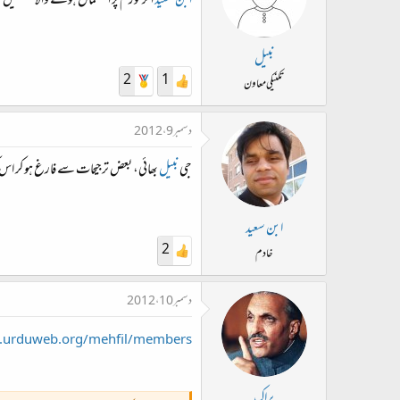
ابن سعید
اگر فورم پر استعمال ہونے والا نستعلی
نبیل
2
1
تکنیکی معاون
دسمبر 9، 2012
جی
نبیل
بھائی، بعض ترجیحات سے فارغ ہو کر اس کو
ابن سعید
2
خادم
دسمبر 10، 2012
://www.urduweb.org/mehfil/members
براک