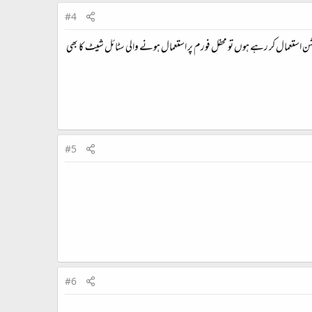
#4
 استعمال کر رہے ہوں تو محفل فورم پر استعمال ہونے والی سٹائل شیٹ کا بھی
#5
#6