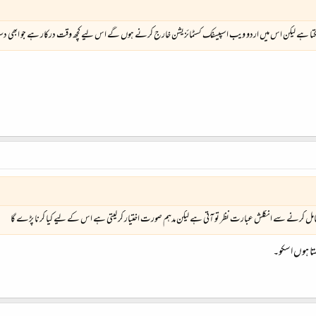
فوراً ہو سکتا ہے لیکن اس میں اردو ویب اسپیسفک کسٹمائزیشن خارج کرنے ہوں گے اس لیے کچھ وقت درکار ہے جو ابھی 
امل کرنے سے انگلش عبارت نظر تو آتی ہے لیکن مدہم صورت اختیار کر لیتی ہے اس کے لیے کیا کرنا پڑے گا
تا ہوں اسکو۔