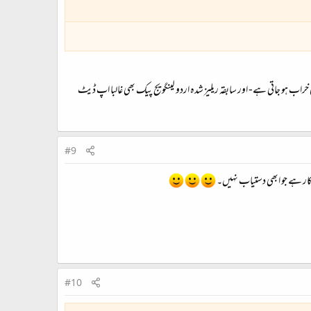
اب ہو جاتی ہے- اور سابقہ ریلیز شدہ اردو لینگویج پیک بھی غالبا اپ ڈیٹ
#9
رکار ہے جو ابھی دستیاب نہیں۔
#10