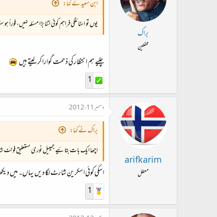
ابن سعید نے کہا:
یوں تو اسٹائلکی فراہم کوئی اتنا بڑا مسئلہ نہیں، 
براک
محفلین
چلیے ہم انتظار کی ذحمت گوارا کر لیتے ہیں
1
دسمبر 11، 2012
براک نے کہا:
اچھا ایک بات بتائیے جمییل نوری نستعلیق فونٹ ش
arifkarim
اسکی کوئی اسکرین شارٹ لگا دیں یہاں۔ میں دیکھ
معطل
1