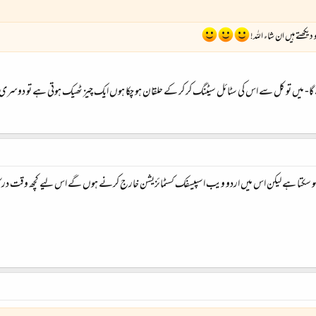
یکھتے ہیں ان شاء اللہ!
ا- میں تو کل سے اس کی سٹائل سیٹنگ کر کر کے حلقان ہو چکا ہوں ایک چیز ٹھیک ہوتی ہے تو دوسری خر
ں، فوراً ہو سکتا ہے لیکن اس میں اردو ویب اسپیسفک کسٹمائزیشن خارج کرنے ہوں گے اس لیے کچھ وقت د