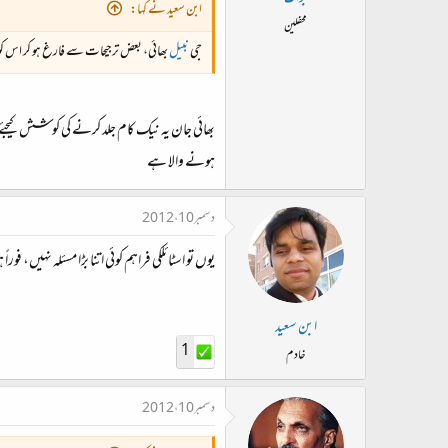
ابن سعید نے کہا:
محفلین
جی
نبیل
بھائی، بعض ترجیحات سے فارغ ہو کر اس کو د
بھائی جان یہ نیک کام جلد کرنے کی کوشش کیجئے گ
ہونے والا ہے
دسمبر 10، 2012
یوں تو اسٹائلکی فراہم کوئی اتنا بڑا مسئلہ نہی
ابن سعید
1
خادم
دسمبر 10، 2012