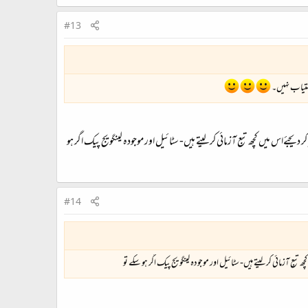
#13
دستیاب نہیں۔
ئےاس میں کچھ تبع آزمائی کر لیتے ہیں- سٹائیل اور موجودہ لینگویج پیک اگر ہو
#14
 آزمائی کر لیتے ہیں- سٹائیل اور موجودہ لینگویج پیک اگر ہو سکے تو