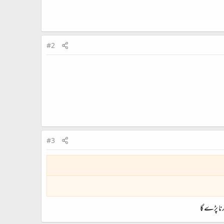
#2
#3
نا پڑے گا