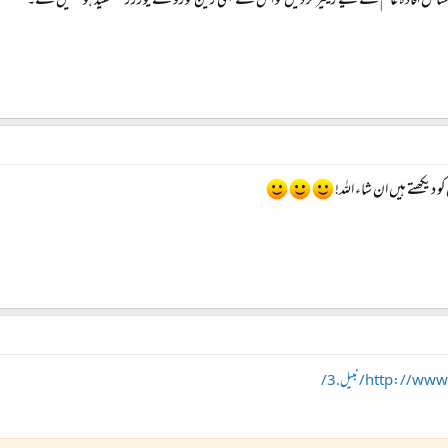
ق سٹائل افادہ عام کے لیے ریلیز کر دیں تو اس سے بھی زین فورو کے یوزرز مستفید ہو سکیں گے۔
 دیکھتے ہیں ان شاء اللہ!
http/نبیل.3/