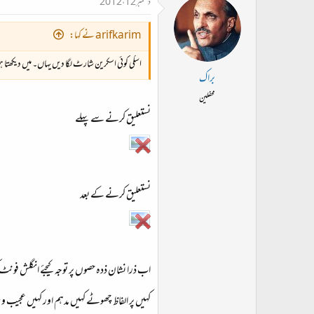
دسمبر 12، 2012
arifkarim نے کہا:
اسکی کوئی اسکرین شارٹ لگا دیں یہاں۔ میں دیکھتا 
براک
محفلین
نستعلیق کرنے سے پہلے
نستعلیق کرنے کے بعد
اب ذرا نشان ذدہ حصوں پر توجہ کیجئے انگلش فو
کہیں پر الفاظ چھوٹے کہیں مدہم اور کہیں عجیب 