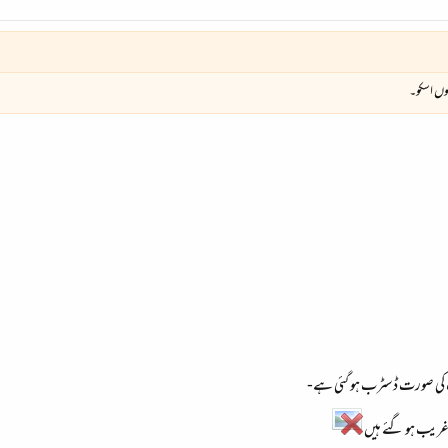
ہوں اسکو۔
نٹ کی صورت ڈسٹرب ہو گئی ہے-
و غریب ہو گئے ہیں