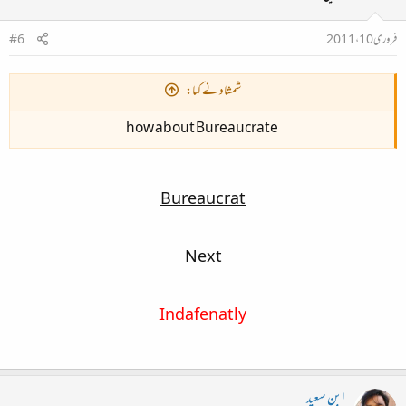
فروری 10، 2011
#6
شمشاد نے کہا:
how about Bureaucrate
Bureaucrat
Next
Indafenatly
ابن سعید