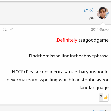
ابن سعید
خادم
فروری 9، 2011
#2
Definitely
its a good game.
Find the misspelling in the above phrase.
NOTE: Please consider it as a rule that you should
never make a misspelling, which leads to abusive or
slang language.
2