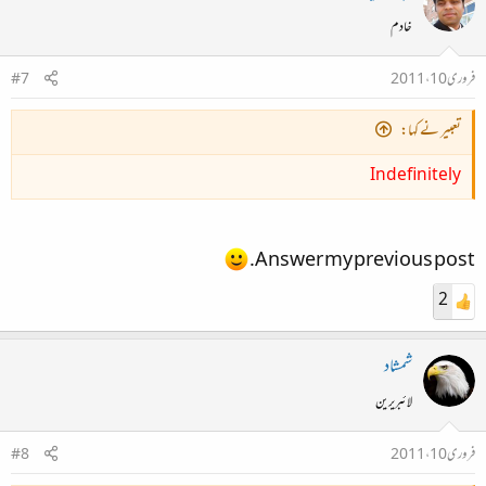
خادم
فروری 10، 2011
#7
تعبیر نے کہا:
Indefinitely
Answer my previous post.
2
شمشاد
لائبریرین
فروری 10، 2011
#8