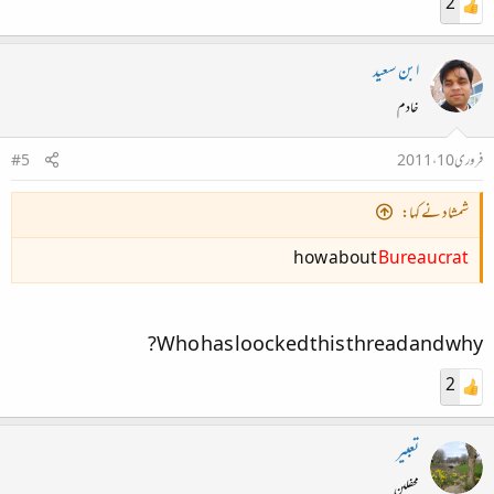
2
ابن سعید
خادم
فروری 10، 2011
#5
شمشاد نے کہا:
how about
Bureaucrat
Who has loocked this thread and why?
2
تعبیر
محفلین