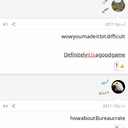
تعبیر
محفلین
فروری 9، 2011
#3
wow you made it bit difficult
Definitely
it is
a good game
1
شمشاد
لائبریرین
فروری 10، 2011
#4
how about Bureaucrate