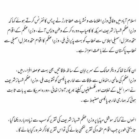
اسلام آباد میں وفاقی وزیر اطلاعات و نشریات عطاتارڑ نے پریس کانفرنس کرتے ہوئے کہا کہ
وزیراعظم شہباز شریف امریکہ کا کامیاب دورہ کر کے وطن واپس آئے، وزیراعظم کے اقوام
متحدہ جنرل اسمبلی اجلاس سے خطاب کو بہت پذیرائی ملی، وزیراعظم کا اقوام متحدہ جنرل اسمبلی سے
خطاب پاکستان کے لئے باعث اعزاز ہے۔
ان کاکہنا تھا کہ دیگر ممالک کے سربراہان کے ساتھ ملاقاتیں بھی بہت حوصلہ افزاءرہیں،
وزیراعظم کی عالمی رہنماؤں سے ملاقات سے خارجہ پالیسی کو تقویت ملی، وزیراعظم شہبازشریف
نے اسرائیل کے خلاف اور فلسطینیوں کیلئے بھرپور آواز اٹھائی، دورہ امریکا سے یہ بات ثابت
ہوئی کہ ہماری خارجہ پالیسی مضبوط ہے ۔
انہوں نے کہا کہ سوشل میڈیا پر وزیراعظم شہباز شریف کی تقریر کو سب سے زیادہ بار دیکھا گیا،
تاریخی طور پر جب اقوام متحدہ کی تقریر لکھی جائے گی تو اس تقریر کا ذکر ضرور کیا جائے گا ۔