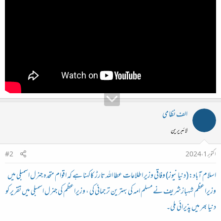
د
ا
ء
الف نظامی
لائبریرین
اکتوبر 1، 2024
#2
اسلام آباد: (دنیانیوز) وفاقی وزیر اطلاعات عطا اللہ تارڑ کاکہنا ہے کہ اقوام متحدہ جنرل اسمبلی میں
وزیراعظم شہبازشریف نے مسلم امہ کی بہترین ترجمانی کی ، وزیراعظم کی جنرل اسمبلی میں تقریر کو
دنیا بھر میں پذیرائی ملی۔