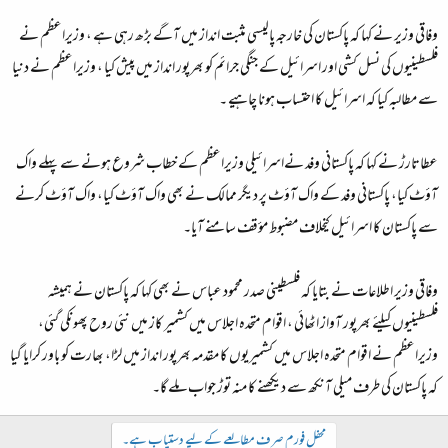
وفاقی وزیر نے کہا کہ پاکستان کی خارجہ پالیسی مثبت انداز میں آگے بڑھ رہی ہے ، وزیراعظم نے
فلسطینیوں کی نسل کشی اور اسرائیل کے جنگی جرائم کو بھرپور انداز میں پیش کیا ، وزیراعظم نے دنیا
سے مطالبہ کیا کہ اسرائیل کا احتساب ہونا چاہیے ۔
عطاتارڑ نے کہا کہ پاکستانی وفد نےاسرائیلی وزیراعظم کے خطاب شروع ہونے سے پہلے واک
آؤٹ کیا، پاکستانی وفد کے واک آؤٹ پر دیگر ممالک نے بھی واک آؤٹ کیا، واک آؤٹ کرنے
سے پاکستان کا اسرائیل کیخلاف مضبوط مؤقف سامنے آیا۔
وفاقی وزیر اطلاعات نے بتایا کہ فلسطینی صدر محمود عباس نے بھی کہا کہ پاکستان نے ہمیشہ
فلسطینیوں کیلئے بھرپور آواز اٹھائی ، اقوام متحدہ اجلاس میں کشمیر کاز میں نئی روح پھونکی گئی،
وزیراعظم نے اقوام متحدہ اجلاس میں کشمیریوں کا مقدمہ بھرپور انداز میں لڑا، بھارت کو باور کرایا گیا
کہ پاکستان کی طرف میلی آنکھ سے دیکھنے کا منہ توڑ جواب ملے گا۔
محفل فورم صرف مطالعے کے لیے دستیاب ہے۔