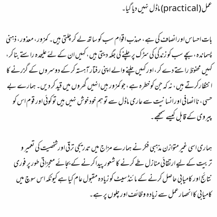
عمل (practical) ماڈل نہیں دیا گیا۔
بات احساس اور انصاف کی ہے، مہذب اقوام سب کو ساتھ لے کر چلتی ہیں۔ کمزور، معذور، ذہنی
پسماندہ، بچے سب کو زندگی کی سڑک پر چلنے کی جگہ دیتی ہیں، کہیں ان کے لئے علیحدہ راستے بنا کر،
کہیں محفوظ راستے دے کر، اور کہیں چلنے والے اپنی رفتار آہستہ کر کے دوسروں کے گزرنے کا
انتظارکرتے ہیں، نہ کہ جن کو خطرہ ہے، جو کمزور ہیں انہیں گھروں میں قید کر دیں۔ ہمارے بے
حسی، نا انصافی اور انسانیت سے عاری ماڈل سے تو ہم خود خوش نہیں ہیں تو کوئی اور قوم اس کو
پیروی کے قابل کیسے سمجھے۔
ہماری اسی غیر متوازن مذہبی فکر نے ہمارے مزاج میں تدریجی ترقی اورشخصیت کی تعمیر و
تربیت کے لیے ارتقائی منازل طے کرنے کا شعور پیدا کرنے کے بجائے معجزاتی طور پر فوری
نتائج اور کامیابی حاصل کرنے کے مائنڈ سیٹ کو زیادہ مقبول عام کیا ہے کیونکہ اس سوچ میں
کامیابی کا انحصارعمل سے زیادہ وظائف اور چلوں پر ہے۔