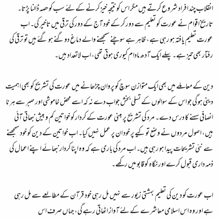
انقلاب چند افراد شروع کرتے ہیں مگر اس کو نتیجہ خیز کرنے کے لئے سب کو حصہ ڈالنا پڑتا۔
تاریخ اقوام نے عورت کو تعلیم سے دور کر کے خود آج کے دور کی ترقی میں تاخیر کی۔ اب
عورت تعلیم یافتہ ہو رہی ہے، ظاہر ہے سوچنے سمجھنے والے دماغ دوگنے ہو گئے ہیں تو ترقی کی
رفتار بھی تیز ہے۔ پہلے ایک آدھ مادام کیوری ہوتی تھی، اب لاتعداد ہیں۔
دین کے معاملے میں بھی ایک متوازن سوچ کو پروان چڑھانے میں عورت کی تشریح کو بھی اہمیت
دینی ہو گی جو اس کے سوالوں کے تسلی بخش جواب دے نہ کہ اسے محض خاموشی اور صبر سے ہر نا
انصافی سہنے کا درس دے۔ مرد کی تشریح پر مبنی عورت کے کردار کو خواتین کم و بیش نبھاتی آئی
ہیں، اصول مردوں نے وضع تو کیے پر خود ان پر عمل نہیں کیا۔ اب خواتین کے دین کو خود سمجھنے
سے نئی تشریحات پیدا ہو رہی ہیں۔ اب مرد کی باری ہے کہ وہ اپنا کردار نبھائے اپنے اعمال کی
ذمہ داری قبول کرے اور نگاہ کو قابو میں رکھے۔
اب عورت کو دین کی تعلیم بہشتی زیور سے نہیں مل رہی خود قرآن کے مطالعے سے مل رہی
ہے اور وہ اس اسلامی معاشرے کے لئے آواز اٹھاتی رہے گی، جہاں صرف اس