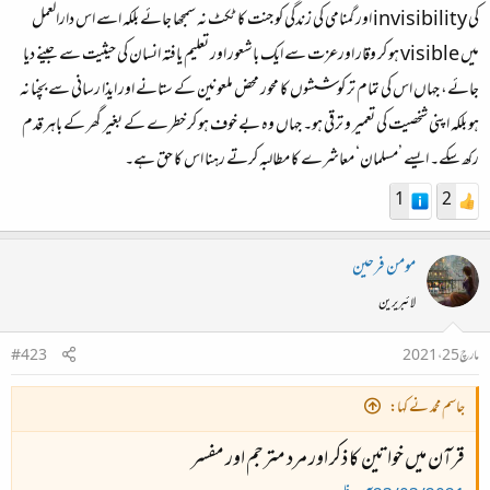
کی invisibility اور گمنامی کی زندگی کو جنت کا ٹکٹ نہ سمجھا جائے بلکہ اسے اس دارالعمل
میں visible ہو کر وقار اورعزت سے ایک باشعور اور تعلیم یافتہ انسان کی حیثیت سے جینے دیا
جائے، جہاں اس کی تمام تر کوششوں کا محور محض ملعونین کے ستانے اور ایذا رسانی سے بچنا نہ
ہو بلکہ اپنی شخصیت کی تعمیر و ترقی ہو۔ جہاں وہ بے خوف ہو کر خطرے کے بغیر گھر کے باہر قدم
رکھ سکے۔ ایسے ’مسلمان‘ معاشرے کا مطالبہ کرتے رہنا اس کا حق ہے۔
1
2
مومن فرحین
لائبریرین
مارچ 25، 2021
#423
جاسم محمد نے کہا:
قرآن میں خواتین کا ذکر اور مرد مترجم اور مفسر