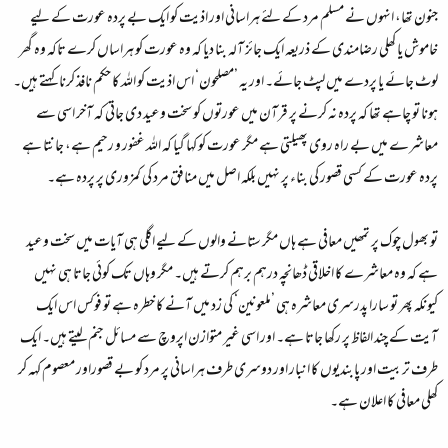
جنون تھا، انہوں نے مسلم مرد کے لئے ہراسانی اور اذیت کو ایک بے پردہ عورت کے لیے
خاموش یا کھلی رضامندی کے ذریعہ ایک جائز آلہ بنا دیا کہ وہ عورت کو ہراساں کرے تاکہ وہ گھر
لوٹ جائے یا پردے میں لپٹ جائے۔ اور یہ ’مصلحون‘ اس اذیت کو اللہ کا حکم نافذ کرنا کہتے ہیں۔
ہونا تو چاہے تھا کہ پردہ نہ کرنے پر قرآن میں عورتوں کو سخت وعید دی جاتی کہ آخر اسی سے
معاشرے میں بے راہ روی پھیلتی ہے مگر عورت کو کہا گیا کہ اللہ غفور و رحیم ہے، جانتا ہے
پردہ عورت کے کسی قصور کی بناء پر نہیں بلکہ اصل میں منافق مرد کی کمزوری پر پردہ ہے۔
تو بھول چوک پر تمھیں معافی ہے ہاں مگر ستانے والوں کے لیے اگلی ہی آیات میں سخت وعید
ہے کہ وہ معاشرے کا اخلاقی ڈھانچہ درہم برہم کرتے ہیں۔ مگر وہاں تک کوئی جاتا ہی نہیں
کیونکہ پھر تو سارا پدرسری معاشرہ ہی ’ملعونین‘ کی زد میں آنے کا خطرہ ہے تو فوکس اس ایک
آیت کے چند الفاظ پر رکھا جاتا ہے۔ اور اسی غیر متوازن اپروچ سے مسائل جنم لیتے ہیں۔ ایک
طرف تربیت اور پابندیوں کا انبار اور دوسری طرف ہراسانی پر مرد کو بے قصوراور معصوم کہہ کر
کھلی معافی کا اعلان ہے۔