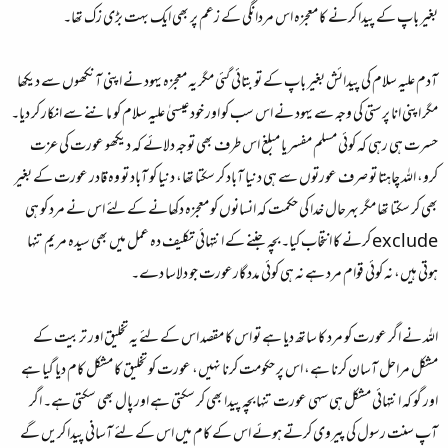
بغیر باپ کے پیدا کرنے کا معجزہ اس مردانگی کے زعم پر بھی ایک بہت بڑی زک تھا۔
آدم علیہ سلام کی پیدائش بغیر باپ کے تو بتائی گئی مگر یہ معجزہ یہود نے اپنی آنکھوں سے دیکھا
مگر اپنی انا پرستی کی وجہ سے یہود نے اس سب کو اور خود عیسیٰ علیہ سلام کو ماننے سے انکار کر دیا۔
حسرت ہی رہی کہ کوئی مسلم مفسر یا مبلغ اس طرف بھی توجہ دلائے کہ دیکھو عورت کی عزت
کرو، اللہ چاہتا تو صرف عورتوں سے ہی دنیا آباد کر سکتا تھا، دنیا کو آباد تو وہ قادر عورت کے بغیر
بھی کر سکتا تھا مگر بہرحال خدا کی حکمت کہ انسانوں کو معجزہ دکھانے کے لئے اس نے مرد کو ہی
exclude کرنے کا انتخاب کیا۔ بچہ جننے کے انتہائی تکلیف دہ عمل میں بھی سیدہ مریم تنہا
ہوتی ہیں، نہ کوئی قوام مرد ہے نہ ہی کوئی مدد گارعورت جو دلاسا دے۔
اللہ نے اگر عورت کو مرد کا ساتھ دیا ہے تو اس کا مقصد اس کے لئے یہ تخلیق اور تربیت کے
مشکل مراحل آسان کرنا ہے، اس پر حکومت کرنا نہیں، عورت کو تخلیق کا مشکل کام دیا گیا ہے
اور گو کہ انتہائی مشکل ہی سہی عورت تنہا بچہ پیدا بھی کر سکتی ہے اور پال بھی سکتی ہے۔ اگر
آپ سنت رسول کی پیروی کرتے ہوئے اس کے کام میں اس کے لئے آسانی پیدا کریں گے