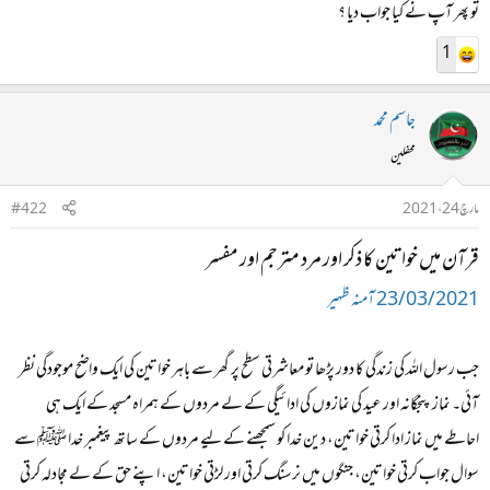
تو پھر آپ نے کیا جواب دیا ؟
1
جاسم محمد
محفلین
مارچ 24، 2021
#422
قرآن میں خواتین کا ذکر اور مرد مترجم اور مفسر
23/03/2021
آمنہ ظہیر
جب رسول اللہ کی زندگی کا دور پڑھا تو معاشرتی سطح پر گھر سے باہر خواتین کی ایک واضح موجودگی نظر
آئی۔ نماز پنجگانہ اور عید کی نمازوں کی ادائیگی کے لے مردوں کے ہمراہ مسجد کے ایک ہی
احاطے میں نماز ادا کرتی خواتین، دین خدا کو سمجھنے کے لیے مردوں کے ساتھ پیغمبر خدا ﷺ سے
سوال جواب کرتی خواتین، جنگوں میں نرسنگ کرتی اور لڑتی خواتین، اپنے حق کے لے مجادلہ کرتی