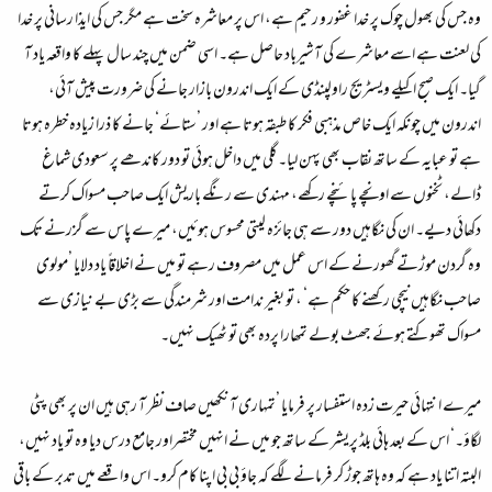
وہ جس کی بھول چوک پر خدا غفور و رحیم ہے، اس پر معاشرہ سخت ہے مگر جس کی ایذا رسانی پر خدا
کی لعنت ہے اسے معاشرے کی آشیرباد حاصل ہے۔ اسی ضمن میں چند سال پہلے کا واقعہ یاد آ
گیا۔ ایک صبح اکیلے ویسٹریج راولپنڈی کے ایک اندرون بازار جانے کی ضرورت پیش آئی،
اندرون میں چونکہ ایک خاص مذہبی فکر کا طبقہ ہوتا ہے اور ’ستائے‘ جانے کا ذرا زیادہ خطرہ ہوتا
ہے تو عبایہ کے ساتھ نقاب بھی پہن لیا۔ گلی میں داخل ہوئی تو دور کاندھے پر سعودی شماغ
ڈالے، ٹخنوں سے اونچے پائنچے رکھے، مہندی سے رنگے باریش ایک صاحب مسواک کرتے
دکھائی دیے۔ ان کی نگاہیں دور سے ہی جائزہ لیتی محسوس ہوئیں، میرے پاس سے گزرنے تک
وہ گردن موڑتے گھورنے کے اس عمل میں مصروف رہے تو میں نے اخلاقاً یاد دلایا ’مولوی
صاحب نگاہیں نیچی رکھنے کا حکم ہے‘ ، تو بغیر ندامت اور شرمندگی سے بڑی بے نیازی سے
مسواک تھوکتے ہوئے جھٹ بولے تمھارا پردہ بھی تو ٹھیک نہیں۔
میرے انتہائی حیرت زدہ استفسار پر فرمایا ’تمہاری آنکھیں صاف نظر آ رہی ہیں ان پر بھی پٹی
لگاؤ۔‘ اس کے بعد ہائی بلڈ پریشر کے ساتھ جو میں نے انہیں مختصراور جامع درس دیا وہ تو یاد نہیں،
البتہ اتنا یاد ہے کہ وہ ہاتھ جوڑ کر فرمانے لگے کہ جاؤ بی بی اپنا کام کرو۔ اس واقعے میں تدبر کے باقی