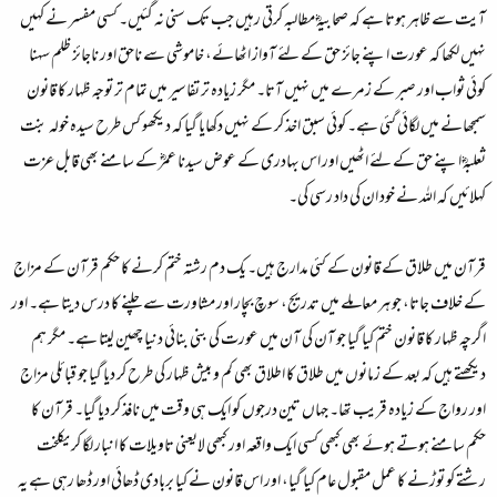
آیت سے ظاہر ہوتا ہے کہ صحابیہؓ مطالبہ کرتی رہیں جب تک سنی نہ گئیں۔ کسی مفسر نے کہیں
نہیں لکھا کہ عورت اپنے جائز حق کے لئے آواز اٹھائے، خاموشی سے ناحق اور ناجائز ظلم سہنا
کوئی ثواب اور صبر کے زمرے میں نہیں آتا۔ مگر زیادہ تر تفاسیر میں تمام تر توجہ ظہار کا قانون
سمجھانے میں لگائی گئی ہے۔ کوئی سبق اخذ کر کے نہیں دکھایا گیا کہ دیکھو کس طرح سیدہ خولہ بنت
ثعلبہؓ اپنے حق کے لئے اٹھیں اور اس بہادری کے عوض سیدنا عمرؓ کے سامنے بھی قابل عزت
کہلائیں کہ اللہ نے خود ان کی داد رسی کی۔
قرآن میں طلاق کے قانون کے کئی مدارج ہیں۔ یک دم رشتہ ختم کرنے کا حکم قرآن کے مزاج
کے خلاف جاتا، جو ہر معاملے میں تدریج، سوچ بچار اور مشاورت سے چلنے کا درس دیتا ہے۔ اور
اگرچہ ظہار کا قانون ختم کیا گیا جو آن کی آن میں عورت کی بنی بنائی دنیا چھین لیتا ہے۔ مگر ہم
دیکھتے ہیں کہ بعد کے زمانوں میں طلاق کا اطلاق بھی کم و بیش ظہار کی طرح کر دیا گیا جو قبائلی مزاج
اور رواج کے زیادہ قریب تھا۔ جہاں تین درجوں کو ایک ہی وقت میں نافذ کر دیا گیا۔ قرآن کا
حکم سامنے ہوتے ہوئے بھی کبھی کسی ایک واقعہ اور کبھی لایعنی تاویلات کا انبار لگا کر یکلخت
رشتے کو توڑنے کا عمل مقبول عام کیا گیا، اور اس قانون نے کیا بربادی ڈھائی اور ڈھا رہی ہے یہ