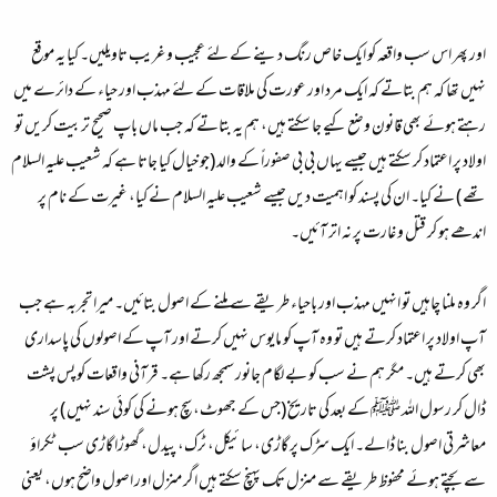
اور پھر اس سب واقعہ کو ایک خاص رنگ دینے کے لئے عجیب و غریب تاویلیں۔ کیا یہ موقع
نہیں تھا کہ ہم بتاتے کہ ایک مرد اور عورت کی ملاقات کے لئے مہذب اور حیاء کے دائرے میں
رہتے ہوئے بھی قانون وضع کیے جا سکتے ہیں، ہم یہ بتاتے کہ جب ماں باپ صحیح تربیت کریں تو
اولاد پر اعتماد کر سکتے ہیں جیسے یہاں بی بی صفوراً کے والد (جو خیال کیا جاتا ہے کہ شعیب علیہ السلام
تھے ) نے کیا۔ ان کی پسند کو اہمیت دیں جیسے شعیب علیہ السلام نے کیا، غیرت کے نام پر
اندھے ہو کر قتل و غارت پر نہ اتر آئیں۔
اگر وہ ملنا چاہیں تو انہیں مہذب اور باحیاء طریقے سے ملنے کے اصول بتائیں۔ میرا تجربہ ہے جب
آپ اولاد پر اعتماد کرتے ہیں تو وہ آپ کو مایوس نہیں کرتے اور آپ کے اصولوں کی پاسداری
بھی کرتے ہیں۔ مگر ہم نے سب کو بے لگام جانور سمجھ رکھا ہے۔ قرآنی واقعات کو پس پشت
ڈال کر رسول اللہ ﷺ کے بعد کی تاریخ (جس کے جھوٹ، سچ ہونے کی کوئی سند نہیں ) پر
معاشرتی اصول بنا ڈالے۔ ایک سڑک پر گاڑی، سائیکل، ٹرک، پیدل، گھوڑا گاڑی سب ٹکراؤ
سے بچتے ہوئے محفوظ طریقے سے منزل تک پہنچ سکتے ہیں اگر منزل اور اصول واضح ہوں، یعنی