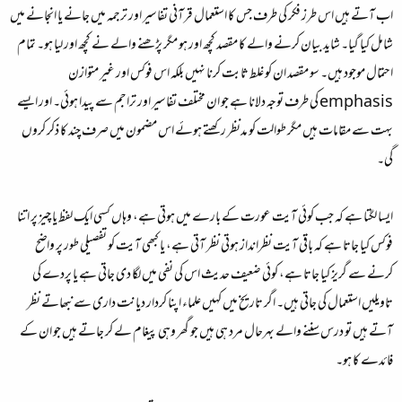
اب آتے ہیں اس طرز فکر کی طرف جس کا استعمال قرآنی تفاسیر اور ترجمہ میں جانے یا انجانے میں
شامل کیا گیا۔ شاید بیان کرنے والے کا مقصد کچھ اور ہو مگر پڑھنے والے نے کچھ اور لیا ہو۔ تمام
احتمال موجود ہیں۔ سو مقصد ان کو غلط ثابت کرنا نہیں بلکہ اس فوکس اور غیر متوازن
emphasis کی طرف توجہ دلانا ہے جو ان مختلف تفاسیر اور تراجم سے پیدا ہوئی۔ اور ایسے
بہت سے مقامات ہیں مگر طوالت کو مدنظر رکھتے ہوئے اس مضمون میں صرف چند کا ذکر کروں
گی۔
ایسا لگتا ہے کہ جب کوئی آیت عورت کے بارے میں ہوتی ہے، وہاں کسی ایک لفظ یا چیز پر اتنا
فوکس کیا جاتا ہے کہ باقی آیت نظرانداز ہوتی نظر آتی ہے، یا کبھی آیت کو تفصیلی طور پر واضح
کرنے سے گریز کیا جاتا ہے، کوئی ضعیف حدیث اس کی نفی میں لگا دی جاتی ہے یا پردے کی
تاویلیں استعمال کی جاتی ہیں۔ اگر تاریخ میں کہیں علماء اپنا کردار دیانت داری سے نبھاتے نظر
آتے ہیں تو درس سننے والے بہرحال مرد ہی ہیں جو گھر وہی پیغام لے کر جاتے ہیں جو ان کے
فائدے کا ہو۔