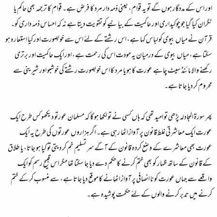
اور اس کے مددگار ہوں گے تو یہ قوام، یعنی ذمہ دار مرد کا فرض ہے۔ قوام کا ترجمہ بھی حاکم یا
نگران کیا گیا جو چوکیداری اور حاکمیت کے بیانیے کو تقویت دیتا ہے نہ کہ احساس ذمہ داری کو۔
قرآن نے میاں بیوی کو لباس کہا ہے، اس رشتے کے لئے اس سے خوبصورت اور کیا استعارہ ہو
سکتا ہے، میاں بیوی کے درمیان یہ مودت اس کی رحمت ہے، اور ایک حاکمیت اور برتری
رکھنے والا مائنڈ سیٹ چاہے عورت کا ہو یا مرد کا اس خوبصورت رشتے کی خوشبو اور شیرینی سے
محروم کر دیا جاتا ہے۔
پھر سورۃ المجادلہ پڑھی تو امید تھی کہ ہاں کسی نے تو لکھا ہو گا کہ مسلمان عورتو دیکھو کس طرح ایک
عورت ایک معاشرتی غلط قانون پر آواز اٹھا رہی ہے۔ اگر ہزاروں عورتوں کی طرح یہ ایک
عورت بھی معاشرے کے وضع کردہ قانون کے آگے سر تسلیم خم کر دیتی تو کیا ہو جاتا، یا طلاق
کے قانون کے ساتھ ظہار کو بھی ختم کرنے کا حکم دے دیا جا سکتا تھا مگر اس قبیح رسم کو ایک
واقعے سے جہاں عورت کو نا انصافی پر آواز اٹھانے کا موقع دیا جاتا ہے، سے منسوب کر کے ختم
کرنے میں تدبر کرنے والوں کے لئے حکمت پوشیدہ ہے۔