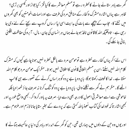
گھر سے باہر ستائے جانے کا خطرہ رہے تو مسلم معاشرے کا کیا فخر، کیا جواز اور کیسی برتری؟
ظاہر ہے یہاں اشارہ مشرک و کفار کے منافق مرد کی طرف ہے اورامہات المومنین کو بھی گھروں
میں ٹکنے کا، حجاب کے پیچھے سے بات کی ہدایت اسی ایذا رساں گروپ سے بچنے کے لئے دی جا
رہی ہے، تاوقتیکہ اللہ کا قانون نافذ ہو جائے جہاں ہر انسان کی جان، مال، آبرو کی حفاظت یقینی
بنائی جا سکے گی۔
اس لئے اگر یہاں کفار سے خطرہ ہے تو مومن مرد سے بالکل خطرہ نہیں ہونا چاہیے کیوں کہ مشرک
کلام اللہ نہیں سنتے، ان پر مسلم اخلاقی قانون کا اطلاق نہیں ہوتا۔ مگر ایک مومن مرد جو کلام اللہ
سنتا ہے۔ خدا کا خوف رکھتا ہو گا، باپردہ یا بے پردہ کو ہراساں کرنے کے تصور سے ہی کانپ
اٹھے گا۔ مگر ہم نے گھر سے نکلنے والی، باپردہ یا بے پردہ کو تنگ کرنا نہ صرف جائز ٹھہرا دیا بلکہ
خاموشی سے اسے معاشرتی اصول کا درجہ بھی دے دیا، صرف یہ باور کروا کر، کبھی واضح طور پہ اور
کبھی اشارتاً کہ خود خدا کی کتاب نعوذ باللہ کہتی ہے کہ پردے کے بغیر ستایا جانا لازم اور ملزوم ہے۔
اور یوں وہ جن کے دلوں میں بیماری تھی، جن کو گھر کے اندر اور باہر کی دنیا پر حاکمیت جتانے کا