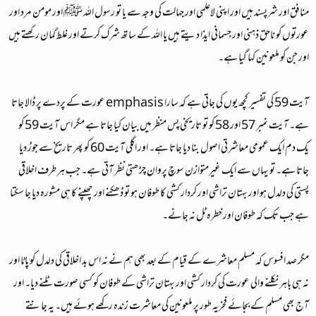
منافق اور شرپسند ہیں اور اپنی لاعلمی اور جہالت کی وجہ سے یا تو رسول اللہ ﷺ اور مومن مرد اور
عورتوں کو ناحق ذہنی اور جسمانی ایذا دیتے ہیں یا اللہ کے ساتھ شرک کرتے اور غلط گمان رکھتے ہیں
اور جن کو ملعونین کہا گیا ہے۔
آیت 59 کی تفسیر کچھ یوں کی جاتی ہے کہ سارا emphasis عورت کے پردے پر ڈالا جاتا
ہے۔ آیت نمبر 57 اور 58 کو تو تاریخی پس منظر میں بیان کیا جاتا ہے مگر اس آیت 59 کو
یک دم ایک عمومی معاشرتی اصول بنا دیا جاتا ہے۔ اور اگلی آیت 60 کو پھر تاریخ سے جوڑ دیا
جاتا ہے۔ تو یہاں سے ایک غیرمتوازن سوچ پروان چڑھتی نظر آتی ہے۔ جب ہر طرف اخلاقی
پستی کی دلدل ہو اور بہتان تراشی اور کردار کشی کا طوفان ہو تو ڈھکنے اور چھپنے کا ہی مشورہ دیا جا سکتا
ہے جب تک کہ طوفان اور خطرہ ٹل نہ جانے۔
مگر صد افسوس کہ مسلم معاشرے کے قیام کے بعد بھی ہم نے نہ اس بد اخلاقی کی دلدل کو پاٹا اور
نہ ہی باہر نکلنے والی عورت کی کردار کشی اور بہتان تراشی کے طوفان کو کسی صورت ٹلنے دیا۔ اور
آج بھی مسلم کے بجائے فخریہ طور پر ملعونین کی معاشرت زندہ رکھے ہوئے ہیں۔ یہ جانتے