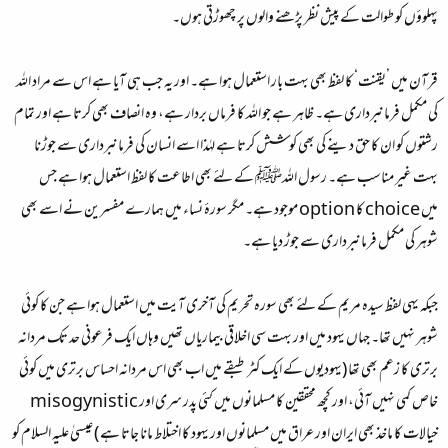
پہلوؤں کو طوالت کے پیش نظر پڑھنے والوں پر چھوڑتی ہوں۔
قرآن میں ’یقنت‘ کا لفظ بھی بہت بار استعمال ہوا ہے۔ اور یہ جب ہی آیا ہے اس سے مراد اللہ
کی مکمل فرمانبرداری ہے۔ ظاہر ہے جو اللہ کا فرماں بردار ہے، وہ انصاف بھی کرتا ہے اور تمام
رشتوں کو ان کا حق دینے کی بھی کوشش کرتا ہے لہٰذا اسے انسان کی فرمانبرداری سے جوڑنا
بہت غیر مناسب ہے۔ رسول اللہﷺ کے لئے بھی اطاعت کا لفظ استعمال ہوا ہے جس
میں choice کا option موجود ہے۔ مگر سورۂ نساء میں ہمارے مفسرین نے اسے بھی
شوہر کی مکمل فرمانبرداری سے جوڑ دیا ہے۔
جبکہ یہی لفظ سیدہ مریم کے لئے بھی سورہ تحریم کی آخری آیت میں استعمال ہوا ہے جن کا کوئی
شوہر نہیں تھا۔ جہاں یہود میں اور بہت سی اخلاقی بیماریاں تھیں وہاں ایک فرعونی حد تک مردانہ
برتری کا زعم بھی تھا (یہودیوں کے ایک کٹر طبقے میں اب بھی اس مردانہ احساس برتری میں کوئی
خاص کمی نہیں آئی، اور کچھ محققین کا مسلمانوں میں کئی پدر سری اور misogynistic
خیالات کا ماخذ بھی ایران اور عراق میں مسلمانوں اور یہود کا اختلاط مانا جاتا ہے ) عیسیٰ علیہ السلام کو