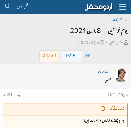
داخل ہوں
متفرقات
یوم خواتین __ 8 مارچ 2021
ص
ت
مومن فرحین
مارچ 8، 2021
ا
ا
First
پچھلا
22 از 22
ح
ر
ب
ی
اے خان
ل
خ
محفلین
ڑ
ا
ی
ب
مارچ 20، 2021
#421
ت
د
زیک نے کہا:
ا
پھر پوچھنے لگا لڑکیاں خوبصورت ہیں؟
ء