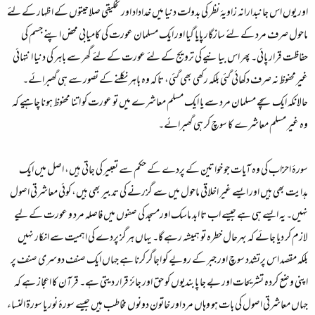
اور یوں اس جانبدارانہ زاویۂ نظر کی بدولت دنیا میں خداداد اور تخلیقی صلاحیتوں کے اظہار کے لئے
ماحول صرف مرد کے لئے سازگار پایا گیا اور ایک مسلمان عورت کی کامیابی محض اپنے جسم کی
حفاظت قرار پائی۔ پھر اس بیانیے کی ترویج کے لئے عورت کے لئے گھر سے باہر کی دنیا انتہائی
غیرمحفوظ نہ صرف دکھائی گئی بلکہ رکھی بھی گئی، تاکہ وہ باہر نکلنے کے تصور سے ہی گھبرائے۔
حالانکہ ایک سچے مسلمان مرد سے یا ایک مسلم معاشرے میں تو عورت کو اتنا محفوظ ہونا چاہیے کہ
وہ غیر مسلم معاشرے کا سوچ کر ہی گھبرائے۔
سورۂ احزاب کی وہ آیات جو خواتین کے پردے کے حکم سے تعبیر کی جاتی ہیں، اصل میں ایک
ہدایت بھی ہیں اور ایسے غیر اخلاقی ماحول میں سے گزرنے کی تدبیر بھی ہیں، کوئی معاشرتی اصول
نہیں۔ یہ ایسے ہی ہے جیسے اب تا ابد ماسک اورمسجد کی صفوں میں فاصلہ مرد و عورت کے لیے
لازم کر دیا جائے کہ بہرحال خطرہ تو ہمیشہ رہے گا۔ یہاں ہرگز پردے کی اہمیت سے انکار نہیں
بلکہ مقصد اس پرتشدد سوچ اور جبر کے رویے کو اجاگر کرنا ہے جہاں ایک صنف دوسری صنف پر
اپنی وضع کردہ تشریحات اور بے جا پابندیوں کو حق اور جائز قرار دیتی ہے۔ قرآن کا اعجاز ہے کہ
جہاں معاشرتی اصول کی بات ہو وہاں مرد اور خاتون دونوں مخاطب ہیں جیسے سورۂ نور یا سورۃ النساء