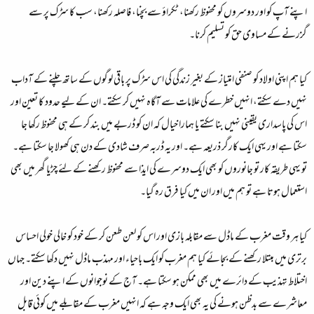
اپنے آپ کو اور دوسروں کو محفوظ رکھنا، ٹکراؤ سے بچنا، فاصلہ رکھنا، سب کا سڑک پر سے
گزرنے کے مساوی حق کو تسلیم کرنا۔
کیا ہم اپنی اولاد کو صنفی امتیاز کے بغیر زندگی کی اس سڑک پر باقی لوگوں کے ساتھ چلنے کے آداب
نہیں دے سکتے، انہیں خطرے کی علامات سے آگاہ نہیں کر سکتے۔ ان کے لیے حدود کا تعین اور
اس کی پاسداری یقینی نہیں بنا سکتے یا ہمارا خیال کہ ان کو ڈربے میں بند کر کے ہی محفوظ رکھا جا
سکتا ہے اور یہی ایک کارگر ذریعہ ہے۔ اور یہ ڈربہ صرف شادی کے دن ہی کھولا جا سکتا ہے۔
تو یہی طریقہ کار تو جانوروں کو بھی ایک دوسرے کی ایذا سے محفوظ رکھنے کے لئے چڑیا گھر میں بھی
استعمال ہوتا ہے تو ہم میں اور ان میں کیا فرق رہ گیا۔
کیا ہر وقت مغرب کے ماڈل سے مقابلہ بازی اور اس کو لعن طعن کر کے خود کو خالی خولی احساس
برتری میں مبتلا رکھنے کے بجائے کیا ہم مغرب کو ایک باحیاء اور مہذب ماڈل نہیں دکھا سکتے۔ جہاں
اختلاط تہذیب کے دائرے میں بھی ممکن ہو سکتا ہے۔ آج کے نوجوانوں کے اپنے دین اور
معاشرے سے بدظن ہونے کی یہ بھی ایک وجہ ہے کہ انہیں مغرب کے مقابلے میں کوئی قابل