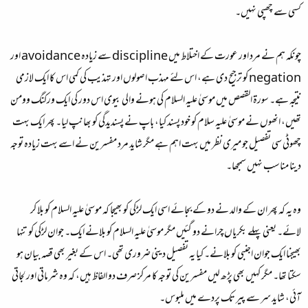
کسی سے چھپی نہیں۔
چونکہ ہم نے مرد اور عورت کے اختلاط میں discipline سے زیادہ avoidance اور
negation کو ترجیح دی ہے، اس لئے مہذب اصولوں اور تہذیب کی کمی اس کا ایک لازمی
نتیجہ ہے۔ سورۃ القصص میں موسیٰ علیہ السلام کی ہونے والی بیوی اس دور کی ایک ورکنگ وومن
تھیں، انھوں نے موسیٰ علیہ سلام کو خود پسند کیا، باپ نے پسندیدگی کو بھانپ لیا۔ پھر ایک بہت
چھوٹی سی تفصیل جو میری نظر میں بہت اہم ہے مگر شاید مرد مفسرین نے اسے بہت زیادہ توجہ
دینا مناسب نہیں سمجھا۔
وہ یہ کہ پھر ان کے والد نے دو کے بجائے اسی ایک لڑکی کو بھیجا کہ موسیٰ علیہ السلام کو بلا کر
لائے۔ یعنی پہلے بکریاں چرانے دو گئیں مگر موسیٰ علیہ السلام کو بلانے ایک۔ جوان لڑکی کو تنہا
بھیجنا ایک جوان اجنبی کو بلانے۔ کیا یہ تفصیل دینی ضروری تھی۔ اس کے بغیر بھی قصہ بیان ہو
سکتا تھا۔ مگر کہیں بھی پڑھ لیں مفسرین کی توجہ کا مرکز صرف دو الفاظ ہیں، کہ وہ شرماتی اور لجاتی
آئی، شاید سر سے پیر تک پردے میں ملبوس۔