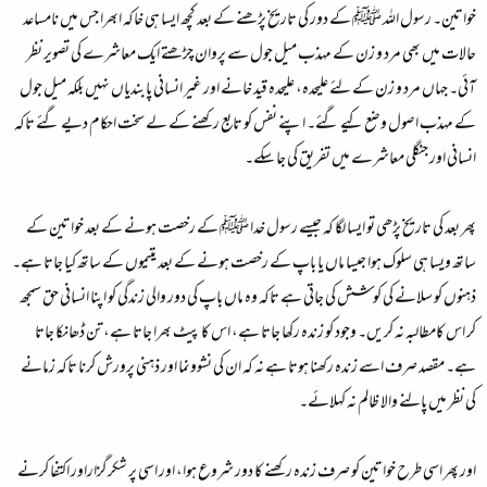
خواتین۔ رسول اللہ ﷺ کے دور کی تاریخ پڑھنے کے بعد کچھ ایسا ہی خاکہ ابھرا جس میں نامساعد
حالات میں بھی مرد و زن کے مہذب میل جول سے پروان چڑھتے ایک معاشرے کی تصویر نظر
آئی۔ جہاں مرد و زن کے لئے علیحدہ، علیحدہ قید خانے اور غیر انسانی پابندیاں نہیں بلکہ میل جول
کے مہذب اصول وضع کیے گئے۔ اپنے نفس کو تابع رکھنے کے لے سخت احکام دیے گئے تاکہ
انسانی اور جنگلی معاشرے میں تفریق کی جا سکے۔
پھر بعد کی تاریخ پڑھی تو ایسا لگا کہ جیسے رسول خدا ﷺ کے رخصت ہونے کے بعد خواتین کے
ساتھ ویسا ہی سلوک ہوا جیسا ماں یا باپ کے رخصت ہونے کے بعد یتیموں کے ساتھ کیا جاتا ہے۔
ذہنوں کو سلانے کی کوشش کی جاتی ہے تاکہ وہ ماں باپ کی دور والی زندگی کو اپنا انسانی حق سمجھ
کر اس کامطالبہ نہ کریں۔ وجود کو زندہ رکھا جاتا ہے، اس کا پیٹ بھرا جاتا ہے، تن ڈھانکا جاتا
ہے۔ مقصد صرف اسے زندہ رکھنا ہوتا ہے نہ کہ ان کی نشوونما اور ذہنی پرورش کرنا تاکہ زمانے
کی نظر میں پالنے والا ظالم نہ کہلائے۔
اور پھر اسی طرح خواتین کو صرف زندہ رکھنے کا دور شروع ہوا، اور اسی پر شکرگزاراور اکتفا کرنے