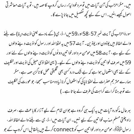
میں۔ مگر احزاب کی آن آیات میں تو مرد خود ایذاء رساں گروپ کا حصہ ہیں، تو یہ آیات معاشرتی
اصول کیسے بنیں۔ اس کے لیے کچھ تفصیل میں جانا پڑے گا۔
سورۂ احزاب کی آیت نمبر 57، 58 اور 59 میں ا، ذ، ی (کے مادے یعنی اذیت دینا) سے بننے
والے الفاظ ہیں یؤذون اور یؤذین۔ آیت 57 میں یہ لفظ اللہ اور رسول کو اذیت دینے والوں
کے لیے ہے، آیت 58 میں مومن مرد اور خواتین دونوں کو اذیت دینے والوں کے لئے اور
59 میں صرف خواتین کو اذیت دینے والوں کے لیے۔ ( یہی لفظ اذی حیض کی اذیت اور تکلیف
کے لئے بھی استعمال ہوا ہے کہ بے شک درد کسی بھی تخلیقی عمل کا ناگزیر حصہ ہے، مگر
ہمارے مترجم حضرات نے لفظ ناپاکی کو استعمال کرنا زیادہ مناسب سمجھا، جو عورت کی تکلیف
سے توجہ ہٹا کر اسے کراہت کی طرف لے جاتا ہے۔ )
بہرحال مذکورہ آیات میں یہ ایک ہی گروہ ہے جو ان تمام کے لیے آزار کا باعث ہے، صرف
راہ چلتی مسلم مہذب خواتین کے لیے نہیں۔ ان آیات میں ا، ذ، ی سے بننے والے الفاظ اللہ،
رسولﷺ، مومن مرد اور خواتین سب کو connect کرتے ہیں بالمقابل اس گروپ کے جو