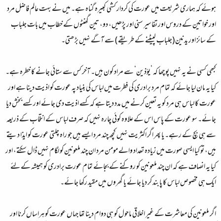
ہوئے کہ ہماری شریعت میں عورت کی کردار کشی کبیرہ گناہ ہے۔ میں نے بہت عالم فاضل مرد
اور خواتین کے دروس اور تفاسیر سنی اور پڑھیں، دو، تین گھنٹوں کے خطاب میں بات جلباب
کے سائز اور یدنین (جلباب لپیٹنے کے طریقے ) سے آگے نہیں بڑھتی۔
کبھی کسی نے یہ نہیں پوچھا کہ ’یؤذین‘ سے مراد کون ہیں۔ آخر کس سے ستائی جانے کا خطرہ ہے۔
کیا یہ مان لیا جائے کہ تمام مرد برادری کی فطرت میں لباس کی بنیاد پہ عورت کو اذیت دینا ہے اور
عورت کا لباس ہی مرد کو یہ تعین کرنے میں مدد دیتا ہے کہ کسے اذیت دی جائے اور کسے بخش دیا
جائے۔ سو عورت کے پاس اس کے علاوہ کوئی چارہ نہیں کہ صرف لباس کے انتخاب کے ذریعہ
سے ہی بچ کے رہے۔ یا پھر اگر اکثریت نہیں کچھ چند مرد ایسے ہیں جو راہ چلتی عورت کو ایذا دیتے
ہیں، تو کیا ایسی صورت میں زیادہ تعداد والے مومن مرد ان چند ملعونین کو لگام نہیں ڈال سکتے، اور
کیا یہ انصاف ہے کہ ان چند ملعونین کو روکنے کے بجائے تمام عورت برادری کو ہمیشہ کے لئے
ایک ہی مخصوص لباس کا پابند کر دیا جائے یا گھروں میں مقید رکھا جائے۔
اگر ملعونین کی معاشرت کے غیر اخلاقی ماحول کو ہی دوام دینا تھا جہاں عورت کو ہراساں کرنا اور