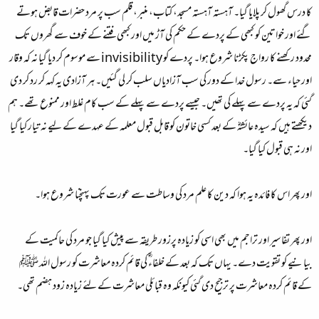
کا درس گھول کر پلایا گیا۔ آہستہ آہستہ مسجد، کتاب، منبر، قلم سب پر مرد حضرات قابض ہوتے
گئے اور خواتین کو کبھی کے پردے کے حکم کی آڑ میں اور کبھی فتنے کے خوف سے گھروں تک
محدود رکھنے کا رواج پکڑنا شروع ہوا۔ پردے کو invisibility سے موسوم کر دیا گیا نہ کہ وقار
اور حیاء سے۔ رسول خدا کے دور کی سب آزادیاں سلب کر لی گئیں۔ ہر آزادی یہ کہہ کر رد کر دی
گئی کہ یہ پردے سے پہلے کی تھیں۔ جیسے پردے سے پہلے کے سب کام غلط اور ممنوع تھے۔ ہم
دیکھتے ہیں کہ سیدہ عائشہؓ کے بعد کسی خاتون کو قابل قبول معلمہ کے عہدے کے لیے نہ تیار کیا گیا
اور نہ ہی قبول کیا گیا۔
اور پھر اس کا فائدہ یہ ہوا کہ دین کا علم مرد کی وساطت سے عورت تک پہنچنا شروع ہوا۔
اور پھر تفاسیر اور تراجم میں بھی اسی کو زیادہ پرزور طریقہ سے پیش کیا گیا جو مرد کی حاکمیت کے
بیانیے کو تقویت دے۔ یہاں تک کہ بعد کے خلفاءؓ کی قائم کردہ معاشرت کو رسول اللہ ﷺ
کے قائم کردہ معاشرت پر ترجیح دی گئی کیونکہ وہ قبائلی معاشرت کے لئے زیادہ زود ہضم تھی۔