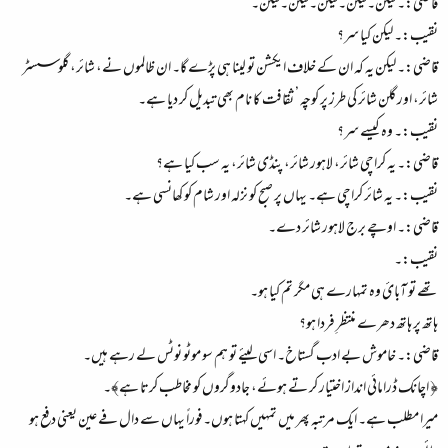
قاضی:۔ لیکن۔لیکن۔لیکن۔لیکن۔لیکن۔
نقیب:۔ لیکن کیا سر؟
قاضی:۔ لیکن یہ کہ ان کے خلاف ایکشن تو لینا ہی پڑے گا۔ ان ظالموں نے، شائر، گلوسسٹر
شائر، اور گلن شائر کی طرز پر کوچہ ’ ثقافت کا نام بھی تبدیل کر دیا ہے۔
نقیب:۔ وہ کیسے سر؟
قاضی:۔ یہ کراچی شائر، لاہور شائر، پنڈی شائر، یہ سب کیا ہے؟
نقیب:۔ یہ شائر کراچی ہے۔ یہاں پر صبح کو نزلہ اور شام کو کھانسی ہے۔
قاضی:۔ اوچے برج لاہور شائر دے۔
نقیب:۔
تھے تو آبائ وہ تمہارے ہی مگر تم کیا ہو۔
ہاتھ پر ہاتھ دھرے منتظرِ فردا ہو؟
قاضی:۔ خاموش بے ادب گستاخ۔ اسی لیئے تو ہم سو موٹو نوٹس لے رہے ہیں۔
﴿ اچانک ڈرامائی انداز اختیار کر تے ہوئے، جادوگروں کو مخاطب کرتا ہے﴾۔
میرا مطلب ہے۔ ایک مرتبہ پھر میں تمہیں کہتا ہوں۔فوراً یہاں سے دال فے عین یعنی دفع ہو