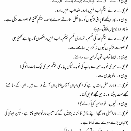
بیوی:۔ لے ۔اور لے۔﴿ مارتے ہوئے﴾ لے ۔ اور لے۔
خوجی:۔ ھائے بیگم اب نہیں مارو۔ بخدا اب نہیں مارو۔
بیوی:۔ پھر دیکھے گا پرائی لڑکیوں کو۔﴿ نقل اتارتے ہوئے﴾ اف بیگم کتنی خوبصورت لڑکی ہے۔
﴿ پھر دو جوتیاں لگاتی ہے﴾
خوجی:۔ ھائے بیگم خدا کی قسم۔ تمہاری قسم بیگم۔ اب نہیں دیکھوں گا۔ چاہے کتنی ہی
خوبصورت لڑکیاں کیوں نہ گزریں سامنے سے۔
بیوی:۔ اچھا تو اب توبہ کر میرے سامنے۔
خوجی:۔ میری توبہ۔ میرے باپ کی توبہ۔ لیکن پیاری بیگم میری ایک بات ما نو گی؟
بیوی:۔ بکو جلدی سے۔
خوجی:۔ وہ دراصل بات یہ ہے کہ ابھی میاں آزاد پاشا یہاں آنے والے ہیں۔ ان کے سامنے
مجھے مت پیٹنا اور نہ ہی مجھے خوجی کہنا۔
بیوی:۔ کیوں ۔ تو وہ میرا کیا کر لے گا؟
خوجی:۔ در اصل وہ مجھے اپنے مذاق کا نشانہ بنایئں گے کہ اتنا بہادر نوجوان بنتا ہے، لیکن بیوی کی
جوتیاں بڑے مزے سے کھاتا ہے۔