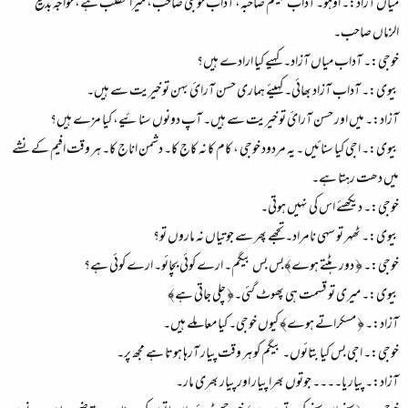
میاں آزاد:۔ اوہو۔ آداب بیگم صاحبہ، آداب خوجی صاحب، میرا مطلب ہے، خواجہ بدیع
الزماں صاحب۔
خوجی:۔ آداب میاں آزاد۔ کہیے کیا ارادے ہیں؟
بیوی:۔ آداب آزاد بھائی۔ کہیئے ہماری حسن آرائ بہن تو خیریت سے ہیں۔
آزاد:۔ میں اور حسن آرائ تو خیریت سے ہیں۔ آپ دونوں سنائیے، کیا مزے ہیں؟
بیوی:۔ اجی کیا سنائیں ۔ یہ مردود خوجی ، کام کا نہ کاج کا۔ دشمن اناج کا۔ ہر وقت افیم کے نشے
میں دھت رہتا ہے۔
خوجی:۔ دیکھئے اس کی نہیں ہوتی۔
بیوی:۔ ٹھہر تو سہی نامراد۔ تجھے پھر سے جوتیاں نہ ماروں تو؟
خوجی:۔ ﴿ دور ہٹتے ہوے﴾بس بس بیگم۔ ارے کوئی بچائو۔ ارے کوئی ہے؟
بیوی:۔ میری تو قسمت ہی پھوٹ گئی۔﴿ چلی جاتی ہے﴾
آزاد:۔ ﴿ مسکراتے ہوے﴾ کیوں خوجی۔ کیا معاملے ہیں۔
خوجی:۔ اجی بس کیا بتائوں۔ بیگم کو ہر وقت پیار آرہا ہوتا ہے مجھ پر۔
آزاد:۔ پیار یا۔۔۔۔ جوتوں بھرا پیار اور پیار بھری مار۔