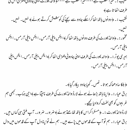
نقیب:۔ میرا مطلب ہے۰۰۰۰ میرا مطلب ہے ۰۰۰۰﴿ والڈیمورٹ اپنی جادوئی چھڑی اس کی
طرف اٹھاتا ہے﴾
نقیب:۔ ﴿ دونوں ہاتھ اٹھا کر اسکے جادو سے بچنے کی کوشش کرتے ہوئے﴾ نہیں۔ نہیں۔
نہیں۔
مخمور:۔﴿والڈیمورٹ کی طرف دونوں ہاتھ اٹھا کر﴾ ایکس پیلی آرمس۔ایکس پیلی آرمس۔ایکس
پیلی آرمس۔
ہیری پوٹر:۔ ﴿ والدیمورٹ کی طرف اپنی جادوئی چھڑی اٹھا کر ﴾ ایکس پیلی آرمس۔ایکس پیلی
آرمس۔ایکس پیلی آرمس۔
﴿ ہلکا سا دھماکہ ہوتا ۔ ٹھس۔ گویا جادو بیکار گیا﴾۔
برق عیار:۔ ﴿ اپنا ہاتھ بڑھائے ہوئے لارڈ والڈیمورٹ کی طرف پہنچتا ہے﴾ اجی جناب۔ کبھی ہم
غریبوں کو بھی لفٹ کروادیا کیجیے۔
لارڈ والڈیمورٹ:۔ ﴿ مسکرا کر اس کا ہاتھ تھامتے ہوئے﴾ ضرور۔ ضرور۔ آپ ملتی ہی کہاں ہیں۔
برق عیار:۔ ہم تو آپ کے قدموں میں پڑے ہیں ۔ ہم نے تو اپنا دل آپ کے قدموں میں دال