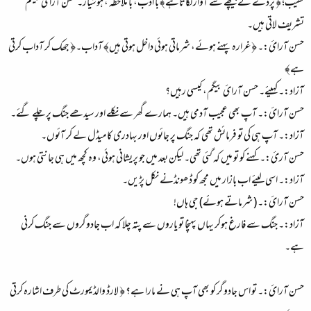
نقیب؛َ ﴿ پردے کے پیچھے سے آواز لگاتاہے﴾ با ادب، با ملاحظہ ، ہوشیار۔ حسن آرائ بیگم
تشریف لاتی ہیں۔
حسن آرائ:۔ ﴿ غرارہ پہنے ہوئے، شرماتی ہوئی داخل ہوتی ہیں﴾ آداب۔﴿ جھک کر آداب کرتی
ہے﴾
آزاد:۔ کہیئے۔ حسن آرائ بیگم، کیسی رہیں؟
حسن آرائ:۔ آپ بھی عجیب آدمی ہیں۔ ہمارے گھر سے نکلے اور سیدھے جنگ پر چلے گئے۔
آزاد:۔ آپ ہی کی تو فرمائش تھی کہ جنگ پر جائوں اور بہادری کا میڈل لے کر آئوں۔
حسن آرئ:۔ کہنے کو تو میں کہ گئی تھی۔ لیکن بعد میں جو پریشانی ہوئی، وہ کچھ میں ہی جانتی ہوں۔
آزاد:۔ اسی لیئے اب بازار میں مجھ کو ڈھونڈنے نکل پڑیں۔
حسن آرائ:۔ ( شرماتے ہوئے) جی ہاں!
آزاد:۔ جنگ سے فارغ ہوکر یہاں پہنچا تو یاروں سے پتہ چلا کہ اب جادوگروں سے جنگ کرنی
ہے۔
حسن آرائ:۔ تو اس جادوگر کو بھی آپ ہی نے مارا ہے؟ ﴿ لارڈ والڈیمورٹ کی طرف اشارہ کرتی