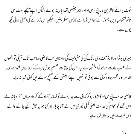
نوٹ برائے ناظرین:۔ پی، سی او اور ایمرجینسی قصہٗ پارینہ ہوئے،لیکن اپنے پیچھے بہت سی
ناخوشگوار یادیں چھوڑ گئے جو اس ڈرامے کا پس منظر بنیں ، لیکن اس ڈرامے کی اصل کہانی کچھ
یوں ہے۔
ہیری پوٹر اور لارڈ آف دی رنگ کی کی مقبولیت کی داستان جب قاضی صاحب تک پہنچی تو انھوں
نے حسبِ عادت سو مو ٹو ایکشن لے لیا۔ ان کی ملاقات طلسمِ ہوش ربا کے کرداروں شہزادہ نور
الدھر اور مخمور جادوگرنی سے ہوئی تو انھیں اپنے ایکشن کے صحیح ہونے میں کوئی شبہ نہ رہا۔
قاضی صاحب پی سی او کا شکار ہوکر کہانی سے جدا ہوئے تو فسانہ آزاد کے کردار میاں آزاد پاشا نے
اس قصے کو عوام کی عدالت یعنی کھلی کچہری میں لے آنا چاہا۔ پھر کیا ہوا یہ ییش کیے جانے والے
اس ڈرامے میں ملاحظہ فرمائیے ۔