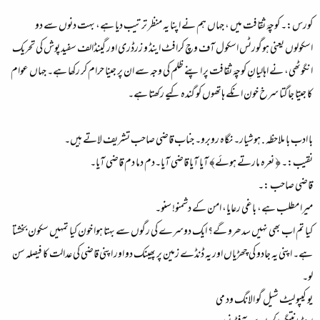
کورس:۔ کوچہَ ثقافت میں ، جہاں ہم نے اپنا یہ منظر ترتیب دیا ہے، بہت دنوں سے دو
اسکولوں یعنی ہوگورٹس اسکول آف وچ کرافٹ اینڈ و زرڈری اور گینڈالف سفید پوش کی تحریک
انگوٹھی، نے اہالیانِ کوچہَ ثقافت پر اپنے ظلم کی وجہ سے ان پر جینا حرام کر رکھا ہے۔ جہاں عوام
کا جیتا جاگتا سرخ خون انکے ہاتھوں کو گندہ کیے رکھتا ہے۔
با ادب با ملاحظہ . ہوشیار۔ نگاہ روبرو۔ جناب قاضی صاحب تشریف لاتے ہیں۔
نقیب:۔ ﴿ نعرہ مارتے ہوئے﴾ آیا آیا قاضی آیا۔دم دما دم قاضی آیا۔
قاضی صاحب :۔
میرا مطلب ہے، باغی رعایا، امن کے دشمنو! سنو۔
کیا تم اب بھی نہیں سدھرو گے؟ ایک دوسرے کی رگوں سے بہتا ہوا خون کیا تمہیں سکون بخشتا
ہے۔ اپنی یہ جادو کی چھڑیاں اور یہ ڈنڈے زمین پر پھینک دو اور اپنی قاضی کی عدالت کا فیصلہ سن
لو۔
یو کیپو لیٹ شیل گو الانگ ود می