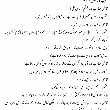
نقیب:۔ نہیں سر۰۰۰
قاضی صاحب:۔ بیگم نوازش علی؟
نقیب:۔ سر یہ تیسری قوم سے ہے۔ نہ ہیوں میں، نہ شیوں میں۔
قاضی ساحب:۔ اوہ۔ نان سنس۔
مخمور:۔ جنابِ عالی، یہ امیر حمزہ کی فوج کا برق عیار ہے۔عمرو عیار کا بیٹا۔ اس کا کام بھیس بدل
کر جادوگروں کو مارنا ہے۔
برق عیار:۔ ﴿ نعرہ مارتا ہے﴾ جادو برحق ، کرنے والا کافر۔
بندی آداب بجا لاتی ہے۔﴿ جھک کر سلام کرتاہے﴾
قاضی صاحب:۔ تو یہ جادوگروں کے ساتھ ساتھ جادوگرنیون کو بھی مارتا ہے؟
مخمور:۔ نہیں جناب، وہ تو پہلے ہی اسلامی فوج کے شہزادوں پر مرتی ہیں۔
قاضی ساحب:۔ جیسے کہ۰۰۰۰
مخمور:۔ جیسے کہ میں۔ میں اس شہزادے پر مرتی ہوں۔
﴿ نور الدھر کی طرف اشارہ کرتی ہے۔ شہزادہ نور الدھر شرما کر منہ چھپا لیتا ہے﴾۔
قاضی ساحب :۔ ﴿ خوش دلی سے﴾ اچھا جائو مرو۔ لیکن خیال رہے کہ ہم نے تمہاری خاطر، اس