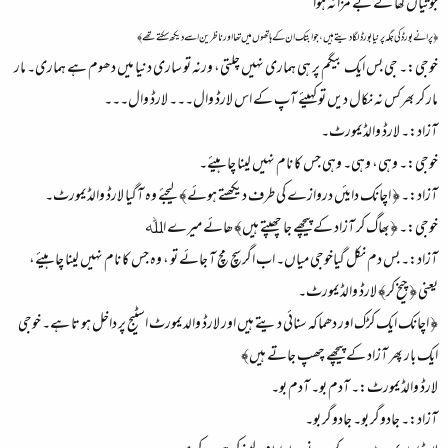
جوتیاں کھا کے بے مزا نہ ہوا
﴿ پرانے بورڈ کی جگہ پر نیا بورڈ لگا دیتے ہیں، جو ابتک ان کے ہاتھوں میں تھا اور ناظرین اسے دیکھ سکتے تھے﴾
خوجی:۔ جی بس ایک بیگم پر ہی ہماری نہیں چلتی، ورنہ تو ساری دنیا میں دھوم ہے ہماری۔ مار
مار کر بھرکس نہ نکال دیں تو کہیئے آپ کے اس لارڈ وال۔۔۔ لارڈ وال۔۔۔
آزاد:۔ لارڈ والڈیمورٹ۔
خوجی:۔ وہی، وہی۔ وہی جس کا نام نہیں لینا چاہیئے۔
آزاد:۔ ﴿ اچانک دایئں دروازے کی طرف دیکھتے ہوئے﴾ لیجئے وہ آگیا لارڈ والڈیمورٹ۔
خوجی:۔ ﴿بھاگ کر آزاد کے پیچھے جا چھپتے ہیں﴾ ھائے میرے اﷲ
آزاد:۔ بس دم نکل گیاخوجی میاں۔ اب اگر سچ مچ آ جائے تو ، وہ جس کا نام نہیں لینا چاہیئے،
یعنی ﴿ چیخ کر﴾ لارڈ والڈیمورٹ۔
﴿ اچانک ایک کڑک اور دھماکہ سنائی دیتے ہیں اور لارڈ والدیمورٹ اسٹیج پر داخل ہو تا ہے۔ خوجی
ایک بار پھر آزاد کے پیچھے چھپ جاتے ہیں﴾
لارڈ والڈیمورٹ:۔ آدم بو۔ آدم بو۔
آزاد:۔ جادوگر بو۔ جادوگر بو۔