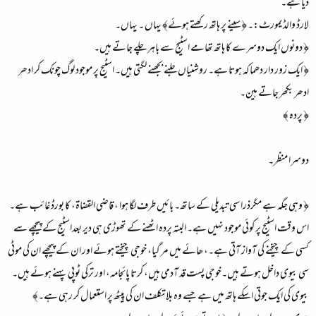
دیا ہے۔
لارڈ والڈیمورٹ:۔ ﴿ سینے پر ہاتھ رکھتے ہوئے﴾ یہاں ۔ یہاں۔
﴿ دونوں ایک دوسرے کا ہاتھ تھامے اسٹیج سے باہر چلے جاتے ہیں۔
﴿ ایک زور دار دھماکہ ہوتا ہے۔ روشنیاں جلنے بجھنے لگتی ہیں۔ اسٹیج پر موجود لوگ چونک کر ادھر
ادھر بکھر جاتے ہین۔
﴿ پردہ ﴾
دوسرا منظر۔
﴿ وہی جگہ ہے مگرذرا سی تبدیلی کے ساتھ۔ بائیں طرف لگا ہوا ، قاضی القضاۃ، کا بورڈ غائب ہے۔
اس وقت اسٹیج پر کوئی موجود نہیں ہے۔ البتہ پردہ اٹھنے کے تھوڑی ہی دیر بعداسٹیج کے پیچھے سے
کسی کے چیخنے کی آواز آتی ہے۔، ھائے میں مر گیا، خوجی چیختے ہوئے اور ان کے پیچھے ان کی موٹی
سی بیوی داخل ہوتے ہیں۔خوجی پست قد آدمی ہیں، کرتا پائجامہ، اور ترکی ٹوپی پہنے ہوئے ہیں۔
بیوی کی ایک جوتی اسکے ہاتھ میں ہے جسے وہ بلا تکلف ان کی پیٹھ پر استعمال کر رہی ہے۔﴾