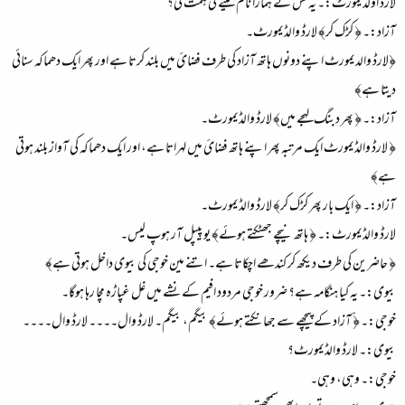
لارڈ اولدیمورٹ:۔ یہ کس نے ہمارا نام لینے کی ہمت کی؟
آزاد:۔ ﴿ کڑک کر﴾ لارڈ والڈیمورٹ۔
﴿لارڈ والدیمورٹ اپنے دونوں ہاتھ آزاد کی طرف فضائ میں بلند کرتا ہے اور پھر ایک دھماکہ سنائی
دیتا ہے﴾
آزاد:۔ ﴿ پھر دبنگ لہجے میں﴾ لارڈ والڈیمورٹ۔
﴿ لارڈ والڈیمورٹ ایک مرتبہ پھر اپنے ہاتھ فضائ میں لہراتا ہے، اور ایک دھماکہ کی آواز بلند ہوتی
ہے﴾
آزاد:۔ ﴿ ایک بار پھر کڑک کر﴾ لارڈ والڈیمورٹ۔
لارڈ والڈیمورٹ:۔ ﴿ ہاتھ نیچے جھٹکتے ہوئے﴾ یو پیپل آر ہوپ لیس۔
﴿ حاضرین کی طرف دیکھ کر کندھے اچکاتا ہے۔ اتنے مین خوجی کی بیوی داخل ہوتی ہے﴾
بیوی:۔ یہ کیا ہنگامہ ہے؟ ضرور خوجی مردود افیم کے نشے میں غل غپاڑہ مچا رہا ہوگا۔
خوجی:۔ ﴿ ّآزاد کے پیچھے سے جھانکتے ہوئے﴾ بیگم، بیگم۔ لارڈ وال۔۔۔۔ لارڈ وال۔۔۔۔
بیوی:۔ لارڈ والڈیمورٹ؟
خوجی:۔ وہی، وہی۔