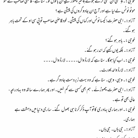
خوجی:۔﴿ سنی ان سنی کرتے ہوے﴾ خیر چھوڑئیے ان باتوں کو۔ سنا ہے، قاضی صاحب نے سو
موٹو نوٹس لے لیا ہے اور آج ان جادوگروں کی پیشی ہے؟
آزاد:۔ اجی حضرت! کیسا نوٹس اور کہاں کی پیشی۔ خود قاضی صاھب تو پی سی او کے تحت باہر
ہوگئے۔
خوجی:۔ باہر ہوگئے؟
آزاد:۔ بلکہ یوں کہیے کہ اندر ہوگئے۔
خوجی:۔ اب کیا ہوگا۔ سنا ہے کہ لارڈ وال۔۔۔۔۔ لارڈ وال۔۔۔۔
آزاد:۔ لارڈ والدیمورٹ۔
خوجی:۔ وہی، وہی۔ سنا ہے کہ وہ بہت زبردست جادوگر ہے۔
آزاد:۔ اجی حضرت چھوڑئے۔ ہم بھی کسی سے کم نہیں۔ اور پھر ہمارے ساتھ وہ بہادر بچہ،
عالی بھی تو ہے۔
خوجی:۔ اور ہماری بہادری کاتو آپ ذکر کرنا ہی بھول گئے۔ ساری دنیا میں دہشت ہے
ہماری۔
آزاد:۔ جی ہاں۔ جی ہاں۔