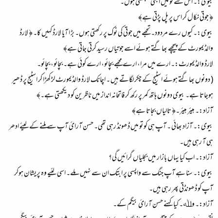
بیوی:۔ اس سے تو میں ابھی سمجھتی ہوں۔
﴿ جوتی نکال کر اس پر پل پڑتی ہے﴾
بیوی:۔ کیوں رے مردود۔ تجھے میں جوتی کی نوک پر رکھتی ہوں۔ بڑ ا آیا لارڈ کہیں کا۔ ﴿ لارڈ
والڈیمورٹ کے پیچھے بھاگتے ہوئے اسے جوتیاں رسید کرتی جاتی ہے﴾
لارڈ والڈیمورٹ:۔ ارے میں مرا، ارے مجھے بچائو، ارے کوئی ہے۔ بچائو، بچائو۔
( دونوں بھاگتے ہوئے اسٹیج کے چکر لگاتے ہیں ۔ اچانک لارڈ والڈیمورٹ لڑ کھڑا کر اسٹیج پر ڈھیر
ہوجاتا ہے۔ بیوی دونوں ہاتھ کمر پر رکھ کر فاتحانہ انداز میں ناظرین کو دیکھتی ہے۔﴾
آزاد:۔ ہیئر ہیئر۔﴿ تالیاں بجاتا ہے﴾
بیوی:۔ آزاد بھائی ۔ آپ ہی کو تو میں ڈھونڈ رہی تھی۔ حسن آرائ آپ سے ملنے کے لیئے ادھر
ہی آ رہی ہیں۔
آزاد:۔ اب کیا یہاں بازار میں بجلیاں گرائیں گی؟
بیوی:۔ سنا ہے آپ جنگ سے واپسی پر ابتک ان سے نہیں ملے۔ اسی لئیے وہ پریشان ہوکر
آپ کو ڈھونڈتی پھر رہی ہیں۔
آزاد:۔ وﷲ۔ کیا کہنے حسن آرائ بیگم کے۔