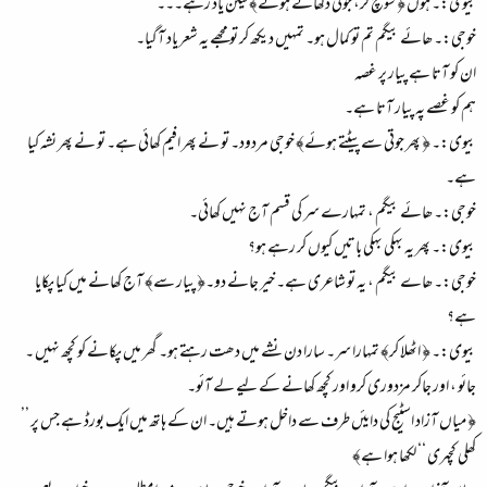
بیوی:۔ ہوں ﴿ سوچ کر، جوتی دکھاتے ہوئے﴾ لیکن یاد رہے۔۔۔
خوجی:۔ ھائے بیگم تم تو کمال ہو۔ تمہیں دیکھ کر تو مجھے یہ شعر یاد آگیا۔
ان کو آتا ہے پیار پر غصہ
ہم کو غصے پہ پیار آتا ہے۔
بیوی:۔ ﴿ پھر جوتی سے پیٹتے ہوئے﴾ خوجی مردود۔ تو نے پھر افیم کھائی ہے۔ تو نے پھر نشہ کیا
ہے۔
خوجی:۔ ھائے بیگم ، تمہارے سر کی قسم آج نہیں کھائی۔
بیوی:۔ پھر یہ بہکی بہکی باتیں کیوں کر رہے ہو؟
خوجی:۔ ھاے بیگم ، یہ تو شاعری ہے۔ خیر جانے دو۔﴿ پیار سے﴾ آج کھانے میں کیا پکایا
ہے؟
بیوی:۔ ﴿ اٹھلا کر﴾ تمہارا سر۔ سارا دن نشے میں دھت رہتے ہو۔ گھر میں پکانے کو کچھ نہیں ۔
جائو ، اور جاکر مزدوری کرو اور کچھ کھانے کے لیے لے آئو۔
﴿ میاں آزاد اسٹیج کی دایئں طرف سے داخل ہوتے ہیں۔ ان کے ہاتھ میں ایک بورڈ ہے جس پر ’’
کھلی کچہری ‘‘ لکھا ہوا ہے﴾