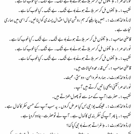
نور الدھر:۔ ﴿ تینوں مل کر سر ہلاتے ہوئے﴾ بے شک۔ بے شک ۔کیا خوب کہا ہے۔
نقیب:۔ ﴿ تینوں مل کر سر ہلاتے ہوئے﴾ بے شک۔ بے شک ۔کیا خوب کہا ہے۔
لارڈ والڈیمورٹ:۔ ہمیں چاہئیے کہ ہم روشن خیال اعتدال پسندی کو اپنا لیں۔ کہ اسی میں ہماری
نجات ہے۔
قاضی صاحب:۔﴿ تینوں مل کر سر ہلاتے ہوئے﴾ بے شک۔ بے شک ۔کیا خوب کہا ہے۔
نور الدھر:۔ ﴿ تینوں مل کر سر ہلاتے ہوئے﴾ بے شک۔ بے شک ۔کیا خوب کہا ہے۔
نقیب:۔ ﴿ تینوں مل کر سر ہلاتے ہوئے﴾ بے شک۔ بے شک ۔کیا خوب کہا ہے۔
قاضی صاحب :۔ کس قدر عمدہ خیالات ہیں۔
لارڈ والڈیمورٹ؛۔ ہمارہ نعرہ امن، دوستی، محبت۔
نور الدھر؛َ کتنی اچھی باتیں کرتے ہیں آپ۔
نقیب:۔ حضرت! آپ کے منہ سے تو پھول جھڑتے ہیں۔
لارڈ والڈیمورٹ:۔ تھینک یو! جی بس کیا عرض کروں ۔ یہ سب آپ کے حسنِ نظر کا کمال ہے۔
نقیب:۔ یا پھر آپ کی نظر بندی کا کمال ہے۔ آپ نے توحضرت ، جادو کردیا ہے۔
لارڈ والڈیمورٹ:۔ ﴿ غراتے ہوئے﴾ جی کیا کہا؟