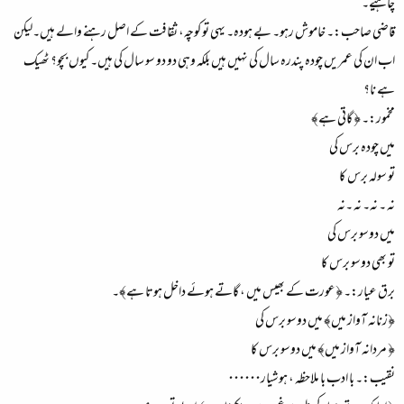
چاہیے۔
قاضی صاحب:۔ خاموش رہو۔ بے ہودہ۔ یہی تو کوچہ، ثقافت کے اصل رہنے والے ہیں۔لیکن
اب ان کی عمریں چودہ پندرہ سال کی نہیں ہیں بلکہ وہی دو دو سو سال کی ہیں۔ کیوں بچو؟ ٹھیک
ہے نا؟
مخمور:۔ ﴿ گاتی ہے﴾
میں چودہ برس کی
تو سولہ برس کا
نہ ۔ نہ۔ نہ ۔نہ
میں دوسو برس کی
تو بھی دوسو برس کا
برق عیار:۔ ﴿عورت کے بھیس میں ، گاتے ہوئے داخل ہوتا ہے﴾۔
﴿زنانہ آواز میں﴾ میں دوسو برس کی
﴿ مردانہ آواز میں﴾ میں دوسو برس کا
نقیب:۔ با ادب با ملاحظہ ، ہوشیار۰۰۰۰۰۰