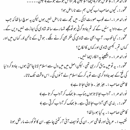
نور الدھر:۔﴿ خوش ہوکر﴾ اچھا؟ ﴿ لیکن پھر اداس ہوتے ہوئے﴾ لیکن۔۔۔۔۔
مخمور:۔ کیوں صاحب اب کیوں ہم سے ناراض ہو؟
نور الدھر:۔اے خوب صورت لڑکی ۔ میں تجھ سے ناراض نہیں ہوں لیکن یہ سوچ رہا تھا کہ جب
میرے دادا یہ سنیں گے کہ تم جادوگرنی ہو تو مجھے تمہارے ساتھ شادی کی اجازت نہیں دیں گے۔
مخمور:۔ کیا خوب۔ آپ ابھی سے شادی کی فکر بھی کر نے لگے۔ ہوش کے ناخن لو۔ کہاں میں اور
کہاں تم۔ کیسی شادی اور کہاں کا نکاح؟
نور الدھر:۔ دیکھیئے یہ انکار اچھا نہیں ۔
مخمور:۔ یہ تو میں مذاق کر رہی تھی ، لیکن اصل میں میں دل سے اسلام لانا چاہتی ہوں۔ جادوگر دنیا
کی فتح کے بعد جادوگری سے توبہ کرکے اسلام لے آئوں گی۔ اس وقت تک ٹا ٹا۔
قاضی صاحب:۔ ہیئر ہیئر ۔﴿ تالی بجاتا ہے﴾
نور الدھر:۔ آداب بجا لاتا ہوں جناب۔﴿ جھک کر آداب کرتا ہے﴾
مخمور:۔ بندی بھی آداب بجا لاتی ہے۔﴿ جھک کر آدا ب کرتی ہے ﴾
ْْقاضی صاحب:۔ یہ کیا ہورہا تھا؟
نقیب:۔ عریانی اور فحاشی سر۔ ان کی تو ایف آئی آر کٹنی چاہیے۔ ان کا تو کورٹ مارشل ہونا