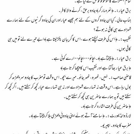
تمام جھگڑے کا سوموٹو نوٹس لے لیا ہے۔
برق عیار:۔ ﴿ نعرہ مار کر﴾ جادو برحق ، کرنے والا کافر۔
جنابِ عالی۔ کیا ان جادو گروں کے لئے ہم جیسے عیار اور ان کی جادو گرنیوں کے لئے ہمارے
شہزادے ہی کافی نہ ہوتے؟
نقیب:۔ ﴿ اس کی طرف لپکتے ہوے، اس کا گریبان پکڑ لیتا ہے﴾ ابے تیرے لئے تو میں ہی
کافی ہوں۔
برق عیار:۔﴿ چیختاہے﴾۔ بچائو۰۰۰ بچائو۰۰ ارے کوئی ہے۔
﴿ برق عیا ر بھاگتا ہے اور نقیب اس کا پیچھا کرتا ہے﴾
قاضی صاحب:۔ نہیں، ٹھہرو، ٹھہر جائو۔ میرے بچو۔ اس وقت تو مغرب کا جادو سر چھڑھ کر
بول رہا ہے۔اس وقت نہ تمہارے شہزادے اور نہ ہی تمہارے عیار کچھ کر سکتے ہیں۔ اگر کچھ کر
سکتے ہیں تو یہ ہمارے حاضرین ہی کچھ کر سکتے ہیں۔
﴿ حاضرین کی طرف اشارہ کرتاہے﴾۔
لارڈ والڈیمورٹ:۔ ﴿ سامنے آتے ہوئے اپنی جادوئی چھڑی ہلا کر چیختا ہے﴾۔
مغرب کا جادو۔ امپیریو۔