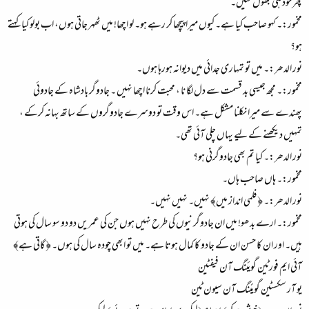
پھر خود ہی بھول گئیں۔
مخمور:۔ کہو صاحب کیا ہے۔ کیوں میرا پیچھا کر رہے ہو۔ لو اچھا! میں ٹھہر جاتی ہوں، اب بولو کیا کہتے
ہو؟
نور الدھر:۔ میں تو تمہاری جدائی میں دیوانہ ہورہا ہوں۔
مخمور:۔ مجھ جیسی بد قسمت سے دل لگا نا ، محبت کرنا اچھا نہیں ۔ جادوگر بادشاہ کے جادوئی
پھندے سے میرا نکلنا مشکل ہے۔ اس وقت تو دوسرے جادوگروں کے ساتھ بہانہ کرکے ،
تمہیں دیکھنے کے لیے یہاں چلی آئی تھی۔
نور الدھر:۔ کیا تم بھی جادوگرنی ہو؟
مخمور:۔ ہاں صاحب ہاں۔
نور الدھر:۔ ﴿ فلمی انداز میں﴾ نہیں۔ نہیں نہیں۔
مخمور:۔ ارے بدھو! میں ان جادوگرنیوں کی طرح نہیں ہوں جن کی عمریں دو دو سو سال کی ہوتی
ہیں۔ اور ان کا حسن ان کے جادو کا کمال ہوتا ہے۔ میں تو ابھی چودہ سال کی ہوں۔ ﴿ گاتی ہے﴾
آئی ایم فورٹین گویئنگ آن فیفٹین
یو آر سکسٹین گویئنگ آن سیون ٹین