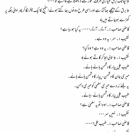
﴿ اچانک برق عیار کی طرف غور سے دیکھتا ہے﴾ ابے تو ۰۰۰؟
﴿ برق کے پیچھے بھاگتا ہے اور اسی طرح دونوں بھاگتے ہوئے اسٹیج کا ایک چکر لگا کرپھر اپنی جگہ پر
کھڑے ہوجاتے ہیں﴾
ْقاضی صاحب:۔ آرڈر، آرڈر۰۰۰۰، یہ کیا ہورہا ہے؟
نقیب:۔ سر، یہ وہ ہے۔
قاضی صاحب:۔ یہ وہ ہے؟ وہ کیا؟
نقیب:۔ ﴿ تالی بجا کر گاتے ہوئے﴾
طیب علی پیار کا دشمن ہائے ہائے۔
میری جان کا دشمن، پیار کا دشمن ہائے ہائے۔
یہ بننے نہ دے میری سلمیٰ کو میری دلہن۔
طیب علی پیار کا دشمن ہائے، ہائے۔
قاضی صاحب:۔ اوہ! تو یہ سلمیٰ ہے؟
نقیب:۔ نہیں سر ۰۰۰
قاضی صاحب:۔ طیب علی؟۰۰۰۰