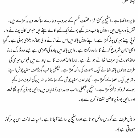
پہلا منظر۔
﴿ پردہ اٹھتا ہے۔اسٹیج پر کئی افراد مختلف قسم کے بہروپ دھارے ساکت و جامد کھڑے ہیں۔
تقریباً درمیان میں، دایئں جانب منہ کیے ہوئے ایک لمبے کالے چغے میں ملبوس کالی پھندنے دار
ٹوپی پہنے ہیری پوٹر کھڑا ہے۔اپنے دایئں ہاتھ میں اس نے اڑنے والی جھاڑو پکڑی ہوئی ہے۔ گویا
ابھی اڑان شروع کرنے کا ارادہ رکھتا ہے۔دایں ہاتھ میں جادو کی چھڑی ہے جسے وہ ڈارک لارڈ
والڈیمورٹ کی طرف اٹھائے ہوئے ہے۔لارڈ والڈیمورٹ کالے لبادے میں ملبوس ہیری کی
طرف دونوں ہاتھ اٹھائے ایک بھوت کی مانند کھڑا ہے۔ پچھلی جانب گینڈالف سفید پوش اپنے
ہاتھ میں ایک عصا لئے کھڑا ہے۔ گیندالف سفید پوش کے سامنے حاضرین کی طرف منہ کیے
ہوے فروڈوبیگنز کھڑا ہے۔ اسٹیج پر پچھلی جانب دو عدد بورڈ نمایاں ہیں دائیں بورڈ پر کوچہ ثقافت
اور بائیں بورڈ پر قاضی القضاۃ تحریر ہے﴾۔
دایئں طرف سے کورس داخل ہوتا ہے اور اسٹیج پر سامنے آجاتا ہے۔ اسپاٹ لائٹ اس پر مرکوز
ہوجاتی ہے﴾۔