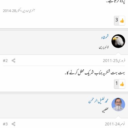
پردہ گرتا ہے۔
آخری تدوین:
اکتوبر 28، 2014
3
شمشاد
لائبریرین
فروری 25، 2011
#2
بہت بہت شکریہ جناب شریک محفل کرنے کا۔
1
محمد خلیل الرحمٰن
محفلین
نومبر 24، 2011
#3