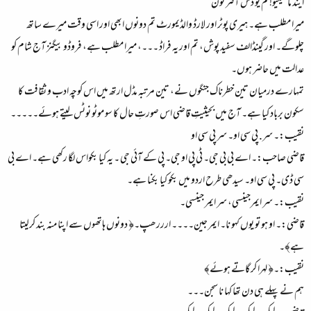
اینڈ مانتیگیو! کم یو دس آفٹر نون
میرا مطلب ہے۔ ہیری پوٹر اور لارڈ والڈیمورٹ تم دونوں ابھی اور اسی وقت میرے ساتھ
چلوگے۔ اور گینڈالف سفید پوش، تم اور یہ فراڈ ۔۔۔، میرا مطلب ہے، فروڈو بیگنز آج شام کو
عدالت میں حاضر ہوں۔
تمہارے درمیان تین خطرناک جنگوں نے، تین مرتبہ مڈل ارتھ میں اس کوچہ ادب و ثقافت کا
سکون برباد کیا ہے۔ آج میں بحیثیتِ قاضی اس صورتِ حال کا سو موٹو نوٹس لیتے ہوئے۔۔۔۔۔
نقیب:۔ سر. پی سی او۔ سر پی سی او
قاضی صاحب:۔ اے بی بی جی۔ ٹی پی او جی۔ پی کے آئی جی ۔ یہ کیا بکواس لگا رکھی ہے۔ اے بی
سی ڈی۔ پی سی او۔ سیدھی طرح اردو میں بکو کیا بکنا ہے۔
نقیب:۔ سر ایمرجینسی، سر ایمر جینسی۔
قاضی:۔ او ہو تو یوں کہو نا۔ ایمر جین۔۔۔۔ ارررھپ۔﴿ دونوں ہاتھوں سے اپنا منہ بند کرلیتا
ہے﴾۔
نقیب:۔﴿ لہرا کر گاتے ہوئے﴾
ہم نے پہلے ہی دن تھا کہا نا سجن۔۔۔