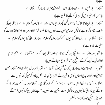
ہے﴾
آزاد:۔ جی نہیں۔ اسے تو ہماری بہن نے اپنی جوتیاں مار مار کر مار ڈالا ہے۔
﴿حسن آرائ خوجی کی بیوی کو گلے لگا لیتی ہے﴾
آزاد:۔ جی تو چاہتا تھا کہ آج اس کھلی کچہری میں اس مقدمے کا فیصلہ کروالیا جائے ﴿ ناظرین کی
طرف اشارہ کرتا ہے﴾ لیکن ہماری بہن نے خود ہی اسکا فیصلہ کر ڈالا اور مردود لارڈ والڈیمورٹ کو
ٹھکانے لگا دیا۔ ہماری اپنی کہانیوں کے کرداروں کو سلام۔ ہماری اپنی کہانیوں کو سلام۔﴿
سلیوٹ مارتا ہے﴾
﴿ نقیب دروازے سے اسٹیج پر داخل ہوتا ہے اور ناظرین کے سامنے آجاتا ہے۔پیچھے تمام
اداکار ایک ایک کرکے اسٹیج پر آنا شروع ہوجاتے ہیں﴾
نقیب:۔ تو صاحبو یوں ہماری یہ کہانی ختم ہوئی۔ آج سے تقریباً سو سال پہلے جو کام آزاد، حسن
آرائ اور خواجہ بدیع الزماں خوجی وغیرہ نے شروع کیا تھا، یعنی جادو گری کی کہانیوں سے
چھٹکارہ، آج ہماری کہانیاں اس سے بہت آگے بڑھ گئی ہیں۔آج سو سال کے بعد پھر مانگے
تانگے کی جادوئی کہانیوں پر جانا کوئی بہت اچھی بات نہیں۔ آیئے اپنی ہی کہانیوں کو آگے
بڑھایئں۔آپکی توجہ کا بہت شکریہ۔