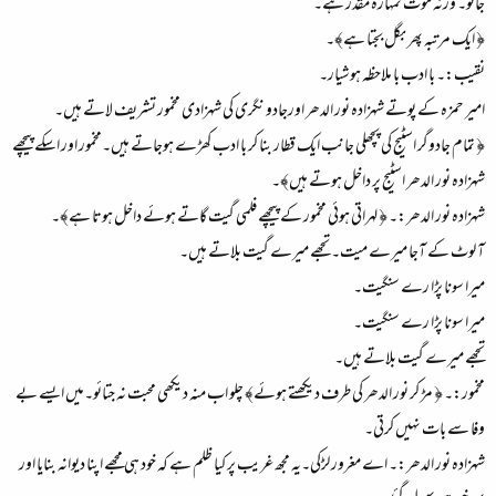
جائو۔ ورنہ موت تمہارہ مقدر ہے۔
﴿ ایک مرتبہ پھر بگل بجتا ہے﴾۔
نقیب:۔ با ادب با ملاحظہ ہوشیار۔
امیر حمزہ کے پوتے شہزادہ نور الدھر اورجادو نگری کی شہزادی مخمور تشریف لاتے ہیں۔
﴿ تمام جادوگر اسٹیج کی پچھلی جانب ایک قطار بنا کر با ادب کھڑے ہوجاتے ہیں۔مخمور اور اسکے پیچھے
شہزادہ نور الدھر اسٹیج پر داخل ہوتے ہیں﴾۔
شہزادہ نور الدھر:۔ ﴿ لہراتی ہوئی مخمور کے پیچھے فلمی گیت گاتے ہوئے داخل ہوتا ہے﴾۔
آ لوٹ کے آجا میرے میت۔ تجھے میرے گیت بلاتے ہیں۔
میرا سونا پڑا رے سنگیت۔
میرا سونا پڑا رے سنگیت۔
تجھے میرے گیت بلاتے ہیں۔
مخمور:۔ ﴿ مڑ کر نور الدھر کی طرف دیکھتے ہوئے﴾ چلو اب منہ دیکھی محبت نہ جتائو۔میں ایسے بے
وفا سے بات نہیں کرتی۔
شہزادہ نور الدھر:۔ اے مغرور لڑکی۔یہ مجھ غریب پر کیا ظلم ہے کہ خود ہی مجھے اپنا دیوانہ بنایا اور