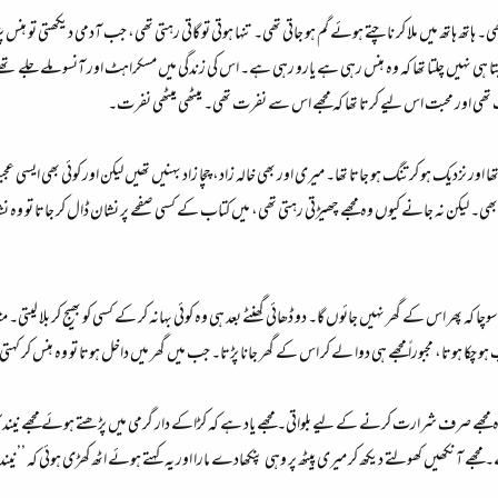
ھ ہاتھ میں ملا کر ناچتے ہوئے گم ہو جاتی تھی۔ تنہا ہوتی تو گاتی رہتی تھی، جب آدمی دیکھتی تو ہنس پڑت
ی نہیں چلتا تھا کہ وہ ہنس رہی ہے یارو رہی ہے۔ اس کی زندگی میں مسکراہٹ اور آنسو ملے جلے تھے، 
تھی اور محبت اس لیے کرتا تھا کہ مجھے اس سے نفرت تھی۔ میٹھی میٹھی نفرت۔
ا اور نزدیک ہو کر تنگ ہو جاتا تھا۔ میری اور بھی خالہ زاد، چچا زاد بہنیں تھیں لیکن اور کوئی بھی ا
ی۔ لیکن نہ جانے کیوں وہ مجھے چھیڑتی رہتی تھی، میں کتاب کے کسی صفحے پر نشان ڈال کر جاتا تو وہ نشان 
کہ پھر اس کے گھر نہیں جائوں گا۔ دو ڈھائی گھنٹے بعد ہی وہ کوئی بہانہ کر کے کسی کو بھیج کر بلا لیتی۔ م
 ہو چکا ہوتا، مجبوراً مجھے ہی دوا لے کر اس کے گھر جانا پڑتا۔ جب میں گھر میں داخل ہوتا تو وہ ہنس کر کہ
وہ مجھے صرف شرارت کرنے کے لیے بلواتی۔ مجھے یاد ہے کہ کڑاکے دار گرمی میں پڑھتے ہوئے مجھے نیند 
ہے۔ مجھے آنکھیں کھولتے دیکھ کر میری پیٹھ پر وہی پنکھادے مارا اور یہ کہتے ہوئے اٹھ کھڑی ہوئی کہ ’’ن