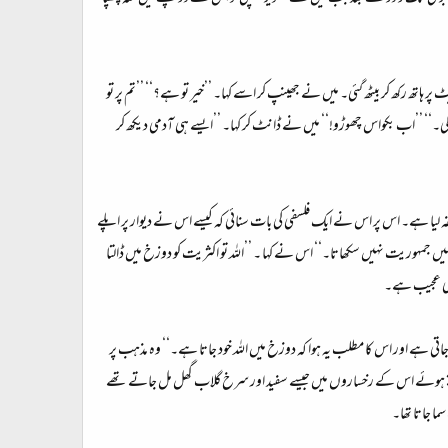
ر ہاتھ رکھ کر بیٹھ گئی۔ میں نے جھینپ کر اسے کہا۔ ’’خیر تو ہے؟‘‘ ’’تم پر تو
گی۔‘‘ ’’اب بکواس چھوڑو!‘‘ میں نے ڈانٹ کر کہا۔ ’’ایسے ہی آدمی دیکھ کر
فلسفہ لیا ہے۔ اس پر اس نے ایک فلسفی کی بات سنائی کہ کیسے اس نے دیوار پر اپلے
ہمیں جمہوریت نہیں سکھاتا۔‘‘ اس نے کہا ۔ ’’اللہ تو اکثریت کو دوزخ میں ڈالتا
 بھی عجیب ہے۔
 جاتی ہے اور اس کا مطلب یہ ہوا کہ دوزخ میں اللہ خود جاتا ہے۔‘‘ وہ مذہب پر
۔ ہنستے ہوئے اس کے رخساروں میں جیسے سفید اور سرخ گلاب گھل مل جاتے تھے
ا جاتا تھا۔