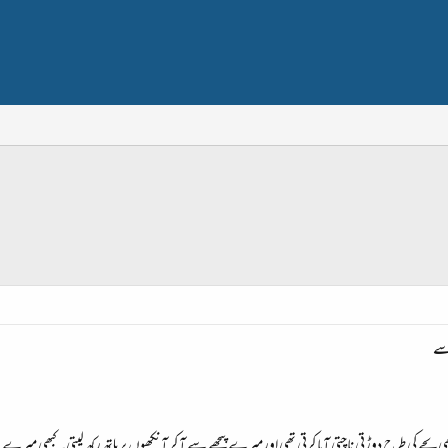
 سے
ھی بچے کی طرح دوڑتی ناچتی آیا کرتی تھی اورمیرے پیچھے سے آ کر آنکھوں پر ہاتھ رکھ لیتی۔ کبھی میرے بال