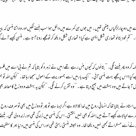
میں دو چارلڑکیاں بیٹھی تھیں۔ میں جوں ہی کمرے میں داخل ہوا سب ہنسنے لگیں اور وہ اتنا ہنسی کہ پیٹ پ
تم خود بتائو تمھاری شکل ایسی ہے کیا؟ تمھاری شکل دیکھ کر تو مجھے رونا آتا ہے۔ ہنسی کیسے آئے 
ہ کہہ کر وہ پھر ہنسنے لگی۔ ’’بتائوں کہ کیوں ہنس رہے تھے! میں نے زہرہ کو بتایا کہ تم نے بی اے میں 
کیسے کیا؟اس پر مجھے بہت ہنسی آئی۔‘‘ ایک بارمیں اسے جمہوریت کے اصول سمجھا رہا تھا۔ ’’لیکن اللہ تو 
گل آ جاتے ہیں وہ بہشت میں بھیج دیتا ہے۔ ‘‘وہ تقریر کرنے لگی۔ ’’ لیکن یہ بہشت و دوزخ کا معاملہ
 استاد نے بتایا تھا کہ انسانی روح میں خدا کا جزو ہے اگر ایسا ہے تو پھر تو دوزخ میں بھی تو صرف روح
 بھرے خیالات کیسے آتے ہیں! اللہ کو بھی نہیں بخشتی۔ اس کی ہنسی میں زندگی تھی اور زندہ دلی تھی
سے مسکراتے کبھی نہیں دیکھا تھا۔ وہ ہمیشہ ہنستی رہتی تھی اور اس کی ہنسی میں دنیا بھر کا سنگیت سم