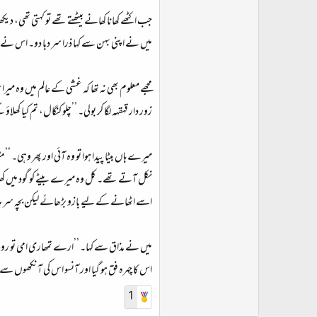
جب اکٹھے کھانا کھانے بیٹھتے تھے تو کہتی تھی، دیک
میں نے اپنی بہن سے کہا ذرا سر دبا دو۔ اس نے ڈ
مجھے معلوم بھی نہ تھا کہ غشی کے عالم میں وہ میر
زور دار قہقہہ لگا کر بولی۔ ’’چلو کنگال، تم کیا کھلاؤ
میرے ہاں بیٹا پیدا ہوا تو وہ آئی اور پھر وہی۔ ’
نکل آتے تھے۔ کل وہ میرے بیٹے کو گود میں کھلا 
اسے اٹھانے کے لیے بازو بڑھائے لیکن بچہ سر ہلا ک
میں نے مذاق سے کہا۔ ’’ارے تمھاری امی تو روٹی
اس کا چہرہ فق ہو گیا اور آنسو اس کی آنکھوں س
1