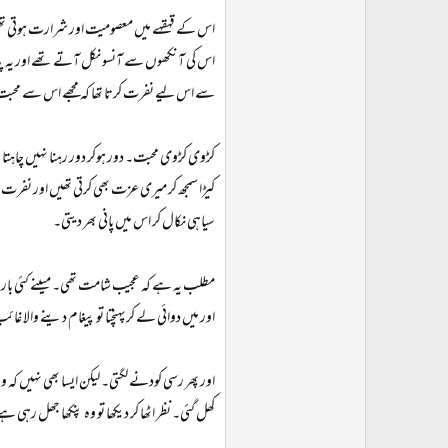
اس کے قہقہے میں معصومیت اور شرارت ہوتی تھی۔ ہات
اس کی آنکھوں سے آنسو نکل آتے تھے اور یہ پتا ہ
سے اس لیے نفرت کرتا تھا کہ مجھے اس سے محبت 
کڑوی کڑوی محبت۔ دور ہوکر دور رہنا نہیں چاہتا تھ
کیڑا سمجھ کر میری عزت بھی کرتی تھیں اور نفرت بھ
سیاہی نکال کر اس میں پانی بھر دیتی۔
مطلب یہ ہے کہ عجیب شامت تھی۔ میںنے کئی بار سوچا 
اور میں دوائی لے کرپہنچتا تو پیغام دینے والا غائب
اور پھر رسی کودنے لگتی۔ لیکن ایسا بھی نہیں کہ 
کھل گئی۔ نظر اٹھا کر دیکھا تو وہ پنکھا جھل رہی 