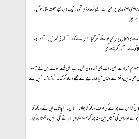
 تھی اور اچھی اچھی چیزیں میرے لیے رکھ دیتی تھی۔ ایک دن مجھے سخت بخار ہو گیا۔
رہے ہیں۔‘‘
کا امتحان پاس کیا تو اسکے گھر گیا۔ اس نے کہا۔ ’’مٹھائی کھلائیں۔‘‘ اور پھر
لائو گے۔‘‘ کہہ کر ہنسنے لگی۔
ی تک وہی معصوم شرارت تھی۔ اب بھی زندہ دلی تھی۔ اب بھی ہنستے ہوئے اس کے آنسو
ھی۔ میں دفتر سے واپس آیا تھا۔ بچے نے مجھے دیکھ کر کہا۔ ’’باآباآ۔‘‘ میں نے
نکال کراس کے چہرے کی طرف دیکھ کر بولا۔ ’’اماں۔‘‘ اچانک میں نے دیکھا کہ
چومے اور اس کی قمیص میں منہ چھا کر سسکیاں بھرنے لگی۔ میں دیکھتا رہ گیا۔