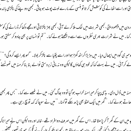
دیتی اور اسے اٹھانے کی کوشش کرتا تو ہنسی کے مارے لوٹ پوٹ ہو جاتی۔ کبھی دوپٹے کی پگڑی باندھ 
 گردن میں چبھو دیتی، کبھی شربت میں نمک ملا کر لے آتی، کبھی بِھڑ پکڑ لاتی اور مجھے دکھا کر ڈرانے ک
 کہا۔ میں نے شرارت بھری نظروں سے اسے دیکھتے ہوئے کہا۔ ’’تم تو انسان پر بھی جادو کر سکتی ہو۔
گود میں اچھال دیا۔ میں ہڑبڑا کر اٹھ کھڑا ہوا اور اسے چُٹیا سے پکڑ کر بولا۔ ’’کہو پھر ایسے کرو گی؟‘‘ 
نا لے کر آئی۔ میں نے بہت کہا کہ خود ہی کھاؤں گا لیکن وہ نہ مانی زبردستی نوالے بنا بنا کر منہ میں
 میں ڈال دی۔ ہڈی چپا کر میرا منہ خراب ہو گیا تو وہ بھاگ گئی۔ میں نے غصے سے کہا۔ ’’بس پھر کب
ے ہوئے کہا۔ ’’گھر میں ایک لفظ بھی پڑھ سکے تو کہنا۔‘‘ میں نے سوچا کہ کہہ تو سچ رہی ہے۔
لیے میں ان کے گھر آ کر پڑھتا تھا۔ اس کے گھر میں صرف دو افراد تھے، خالہ اور وہ لیکن اس نے میرا نا
 اب میرے پیچھے پڑ گئی تھی۔ ایک دن میرے ہاتھ میں کیمرا دیکھ کر ضد کرنے لگی کہ میری تصویر کھینچی