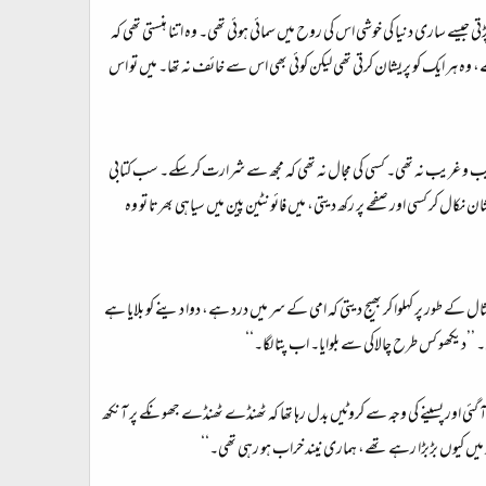
ی جیسے ساری دنیا کی خوشی اس کی روح میں سمائی ہوئی تھی۔ وہ اتنا ہنستی تھی کہ
وہ ہر ایک کو پریشان کرتی تھی لیکن کوئی بھی اس سے خائف نہ تھا۔ میں تو اس
یسی عجیب و غریب نہ تھی۔ کسی کی مجال نہ تھی کہ مجھ سے شرارت کر سکے۔ سب کتابی
نکال کر کسی اور صفحے پر رکھ دیتی، میں فائونٹین پین میں سیاہی بھرتا تو وہ
ثال کے طور پر کہلوا کر بھیج دیتی کہ امی کے سر میں درد ہے، دوا دینے کو بلایا ہے
تی۔ ’’دیکھو کس طرح چالاکی سے بلوایا۔ اب پتا لگا۔‘‘
آ گئی اور پسینے کی وجہ سے کروٹیں بدل رہا تھا کہ ٹھنڈے ٹھنڈے جھونکے پر آنکھ
یند میں کیوں بڑبڑا رہے تھے، ہماری نیند خراب ہو رہی تھی۔‘‘