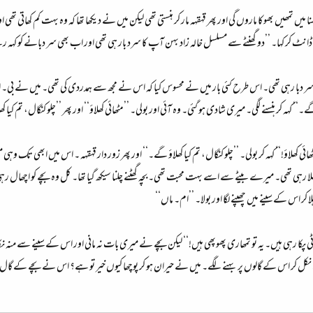
ھنا میں تمھیں بھوکا ماروں گی اور پھر قہقہہ مار کر ہنستی تھی لیکن میں نے دیکھا تھا کہ وہ بہت کم کھاتی
انٹ کر کہا۔ ’’دو گھنٹے سے مسلسل خالہ زاد بہن آپ کا سرد بار ہی تھی اور اب بھی سر دبانے کو کہہ 
ا سر دبا رہی تھی۔ اس طرح کئی بار میں نے محسوس کیا کہ اس نے مجھ سے ہمدردی کی تھی۔ میں نے بی۔ اے 
 گے۔‘‘ کہہ کر ہنسنے لگی۔ میری شادی ہو گئی۔ وہ آئی اور بولی۔ ’’مٹھائی کھلاؤ‘‘ اور پھر ’’چلو کنگال، تم کیا کھ
’مٹھائی کھلاؤ!‘‘ کہہ کر بولی۔ ’’چلو کنگال، تم کیا کھلاؤ گے۔‘‘ اور پھر زور دار قہقہہ ۔ اس میں ابھ
رہی تھی۔ میرے بیٹے سے اسے بہت محبت تھی۔ بچہ گھٹنے چلنا سیکھ گیا تھا۔ کل وہ بچے کو اچھال رہی ت
ر اس کے سینے میں چھپنے لگا اور بولا۔ ’’ام۔ ماں‘‘
 پکا رہی ہیں۔ یہ تو تمھاری پھوپھی ہیں!‘‘ لیکن بچے نے میری بات نہ مانی اور اس کے سینے سے منہ 
ے نکل کر اس کے گالوں پر بہنے لگے۔ میں نے حیران ہو کر پوچھا کیوں خیر تو ہے؟ اس نے بچے کے گال 