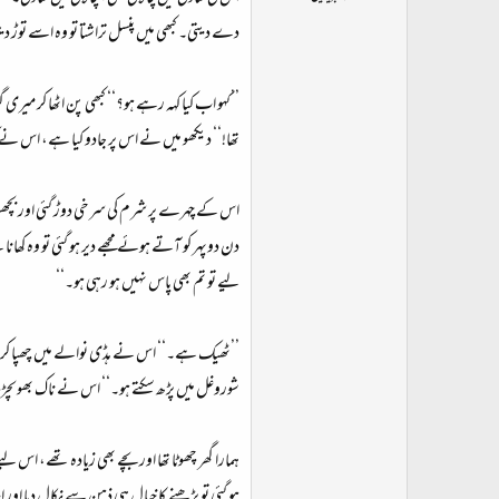
ت
دے دیتی۔ کبھی میں پنسل تراشتا تو وہ اسے توڑ 
د
ا
ء
’’کہو اب کیا کہہ رہے ہو؟‘‘ کبھی پن اٹھا کر میری
تھا!‘‘ دیکھو میں نے اس پر جادو کیا ہے، اس نے
اس کے چہرے پر شرم کی سرخی دوڑ گئی اور بچھو میری 
دن دوپہر کو آتے ہوئے مجھے دیر ہو گئی تو وہ کھا
لیے تو تم بھی پاس نہیں ہو رہی ہو۔‘‘
’’ٹھیک ہے۔‘‘ اس نے ہڈی نوالے میں چھپا کر منہ
شوروغل میں پڑھ سکتے ہو۔‘‘ اس نے ناک بھوںچڑھات
ہمارا گھر چھوٹا تھا اور بچے بھی زیادہ تھے، اس 
ہو گئی تو پڑھنے کا خیال ہی ذہن سے نکال دیا اور