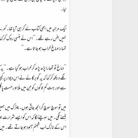
لیا۔
ایک مرتبہ میں ابھی کتاب لے کر ہی آیا تھا۔ کمرے 
نہیں ہنس رہے تھے۔‘‘ اس نے ہنسی روک کر کہا۔ ’’
تمہارا دماغ خراب ہو جاتا ہے۔‘‘
’’دماغ تو تمھارا پڑھ پڑھ کر خراب ہو گیا ہے۔‘‘ ی
لگے دیکھ کر کہا کہ یہ گوبر گائے نے اس دیوار پر 
ہے اور بہت کم لوگوں کو جن میں ملّا اور مست پا
میں تو سوچ سوچ کر الجھ جاتی ہوں۔ میٹرک میں ہمیں
ہنسنے لگی۔ میں سوچنے لگا کہ اس کو ایسے شرارت
اس کے نازک لب شبنم آلود ہو جاتے تھے۔ میں نے اُ