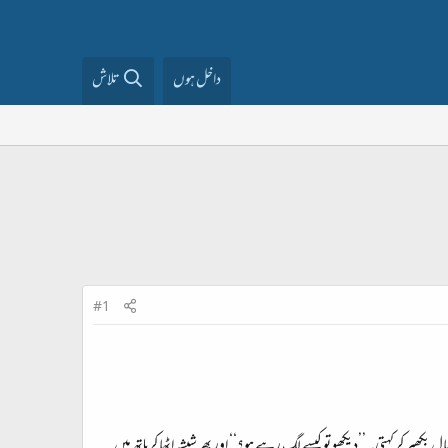
داخل ہوں
تلاش
#1
 بکھیر کر کہتی۔ ’’دیکھو تو کیسے لگ رہے ہو؟‘‘ اور پھر شیشہ اٹھا کر ہاتھ میں