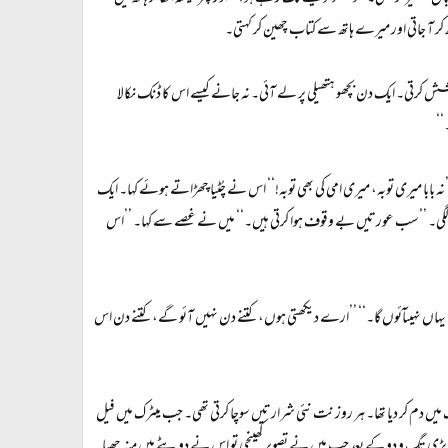
کر آ جاتی اور میرے ہاتھ سے کتاب چھین کر کہتی۔
ی کوشش کرتی۔ ایک دن بچھو ہتھیلی پر لے آئی۔ نہ جانے کیسے اس کا ڈنک نکالا
‘‘
’’نہ بابا میری توبہ، میری امی کی بھی توبہ!‘‘ اس نے چُٹیا چھڑاتے ہوئے کہا۔ ایک
 ٹھونسنے لگی۔ ’’سب عورتیں بے وقوف ہوا کرتی ہیں۔‘‘ میں نے غصے سے کہا۔ ’’اس
ھی یہاں نہیںآئوں گا۔‘‘ ’’ارے دیکھتی ہوں، کتنے دن نہیں آئو گے، کتنے دن اس
ک میں دم کر دیا تھا۔ ہر روز نت نئی شرارتیں سوچا کرتی تھی۔ جب میٹرک میں فیل
ں۔ بڑی تگ و دو کے بعد جب میں نے تصویر کھینچی تو اس نے دوپٹے میں منہ چھپا