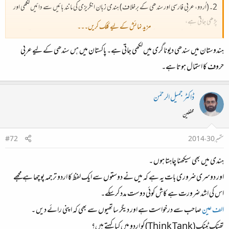
2۔(اُردو، عربی فارسی اور سندھی کے برخلاف) ہندی زبان انگریزی کی مانند بائیں سے دائیں لکھی اور
پڑھی جاتی ہے،
مزید نمائش کے لیے کلک کریں۔۔۔
3۔ اردو حروف تہجی میں حروف کی ترتیب کی بنیاد تحریری مماثلت ہے جب کہ ہندی حروف تہجی میں
ہندوستان میں سندھی دیوناگری میں لکھی جاتی ہے۔ پاکستان میں ہں سندھی کے لیے عربی
حروف کی ترتیب کی بنیاد صوتی مماثلت ہے۔
یعنی ہم مخرج یا قریبی مخرج اصوات ظاہر کرنے والے حروف ایک ہی زمرے میں رکھے جاتے ہیں۔
حروف کا استمال ہوتا ہے۔
ڈاکٹر جمیل الرحمٰن
محفلین
ستمبر 30، 2014
#72
ہندی میں بھی سیکھنا چاہتا ہوں ۔
اور دوسری ضروری بات یہ ہے کہ میں نے دوستوں سے ایک لفظ کا اردو ترجمہ پوچھا ہے مجھے
اس کی اشد ضرورت ہے کاش کوئی دوست مدد کرسکے۔
الف عین
صاحب سے درخواست ہے اور دیگر ساتھیوں سے بھی کہ اپنی رائے دیں ۔
تھنک ٹینک (Think Tank) کو اردو میں کیا کہتے ہیں؟