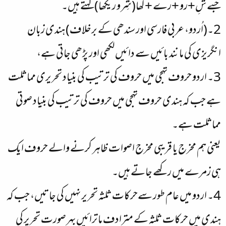
جسے شِ+رو +رے +کھا(شِرو ریکھا) کہتے ہیں۔
2۔(اُردو، عربی فارسی اور سندھی کے برخلاف) ہندی زبان
انگریزی کی مانند بائیں سے دائیں لکھی اور پڑھی جاتی ہے،
3۔ اردو حروف تہجی میں حروف کی ترتیب کی بنیاد تحریری مماثلت
ہے جب کہ ہندی حروف تہجی میں حروف کی ترتیب کی بنیاد صوتی
مماثلت ہے۔
یعنی ہم مخرج یا قریبی مخرج اصوات ظاہر کرنے والے حروف ایک
ہی زمرے میں رکھے جاتے ہیں۔
4۔ اردو میں عام طور سےحرکات ثلثہ تحریر نہیں کی جاتیں، جب کہ
ہندی میں حرکات ثلثہ کے مترادف ماترائیں بہر صورت تحریر کی