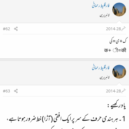
فارقلیط رحمانی
لائبریرین
ستمبر 28، 2014
#62
ک + ی = کی
क + ी = की
فارقلیط رحمانی
لائبریرین
ستمبر 28، 2014
#63
یاد رکھیے:
1۔ ہر ہندی حرف کے سر پر ایک افقی (آڑا) خط ضرور ہوتا ہے،