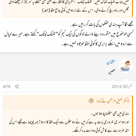
نہیں جناب ٹھیک ٹھاک نہیں ’’تھنک ٹینک‘‘ انگریزی کا لفظ ہے یعنی کسی مسئلے پر سر جوڑ کر بیٹھنے والی
مجلس اور ریسرچ کرنے والی۔ اس کے لئے اردو میں کوئی جامع لفظ (جملہ)
مجھے لگا آپ ہندی لفظوں کی بات کر رہیں ہے .
کسی موضوع میں مشورہ دینے والے لوگوں کی ایک ٹیم کو" تھنک ٹینک" کہتے ہے. میرے خیال
سے اردو میں اسکے برابری کا کوئی لفظ موجود نہیں ہے .
عثمان
محفلین
ستمبر 30، 2014
#78
ڈاکٹر جمیل الرحمٰن نے کہا:
ہندی میں بھی سیکھنا چاہتا ہوں ۔
اور دوسری ضروری بات یہ ہے کہ میں نے دوستوں سے ایک لفظ کا اردو ترجمہ پوچھا ہے مجھے اس کی
اشد ضرورت ہے کاش کوئی دوست مدد کرسکے۔