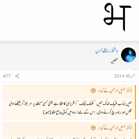
وِِشنوُ راجَشےخرن
محفلین
ستمبر 30، 2014
#77
ڈاکٹر جمیل الرحمٰن نے کہا:
نہیں جناب ٹھیک ٹھاک نہیں ’’تھنک ٹینک‘‘ انگریزی کا لفظ ہے یعنی کسی مسئلے پر سر جوڑ کر بیٹھنے والی
مجلس اور ریسرچ کرنے والی۔ اس کے لئے اردو میں کوئی جامع لفظ (جملہ)
ڈاکٹر جمیل الرحمٰن نے کہا: