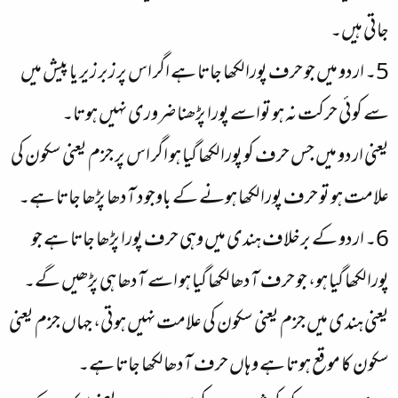
جاتی ہیں۔
5۔ اردو میں جو حرف پورا لکھا جاتا ہے اگر اس پر زبر زیر یا پیش میں
سے کوئی حرکت نہ ہو تواسے پورا پڑھنا ضروری نہیں ہوتا۔
یعنی اردو میں جس حرف کو پورا لکھا گیا ہو اگر اس پر جزم یعنی سکون کی
علامت ہو تو حرف پورا لکھا ہونے کے باوجود آدھا پڑھا جاتا ہے۔
6۔ اردو کے برخلاف ہندی میں وہی حرف پورا پڑھا جاتا ہے جو
پورا لکھا گیا ہو، جو حرف آدھا لکھا گیا ہو اسے آدھا ہی پڑھیں گے۔
یعنی ہندی میں جزم یعنی سکون کی علامت نہیں ہوتی، جہاں جزم یعنی
سکون کا موقع ہوتا ہے وہاں حرف آدھا لکھا جاتا ہے۔