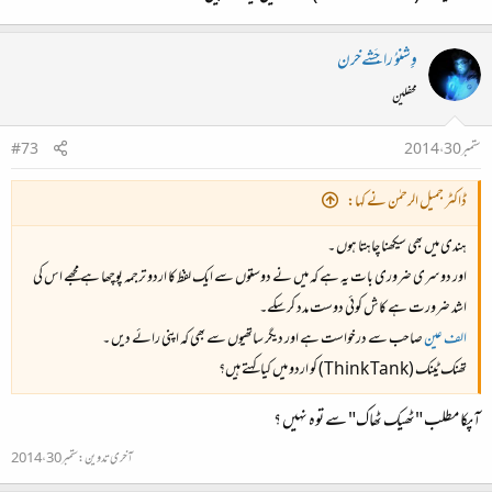
وِِشنوُ راجَشےخرن
محفلین
ستمبر 30، 2014
#73
ڈاکٹر جمیل الرحمٰن نے کہا:
ہندی میں بھی سیکھنا چاہتا ہوں ۔
اور دوسری ضروری بات یہ ہے کہ میں نے دوستوں سے ایک لفظ کا اردو ترجمہ پوچھا ہے مجھے اس کی
اشد ضرورت ہے کاش کوئی دوست مدد کرسکے۔
الف عین
صاحب سے درخواست ہے اور دیگر ساتھیوں سے بھی کہ اپنی رائے دیں ۔
تھنک ٹینک (Think Tank) کو اردو میں کیا کہتے ہیں؟
آپکا مطلب "ٹھیک ٹھاک" سے توہ نہیں ؟
آخری تدوین:
ستمبر 30، 2014