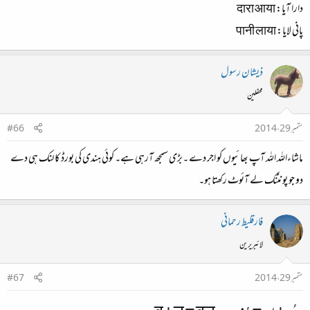
دارا آیا: दारा आया
پانی لایا: पानी लाया
ذیشان رسول
محفلین
ستمبر 29، 2014
#66
ماشاءاللہ اللہ آپ بھائیوں کو اجر دے ۔بڑی سمجھ آرہی ہے۔ کوئی ہندی کی بورڈ کا لنک ہی دے
دو جو پونٹنک لے آئوٹ رکھتا ہو۔
فارقلیط رحمانی
لائبریرین
ستمبر 29، 2014
#67