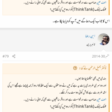
الف عین
صاحب سے درخواست ہے اور دیگر ساتھیوں سے بھی کہ اپنی رائے دیں ۔
تھنک ٹینک (Think Tank) کو اردو میں کیا کہتے ہیں؟
اس کا جواب ایک دھاگے میں آپ کو دیا جا چکا ہے۔
ابن رضا
لائبریرین
ستمبر 30، 2014
#79
ڈاکٹر جمیل الرحمٰن نے کہا:
ہندی میں بھی سیکھنا چاہتا ہوں ۔
اور دوسری ضروری بات یہ ہے کہ میں نے دوستوں سے ایک لفظ کا اردو ترجمہ پوچھا ہے مجھے اس کی
اشد ضرورت ہے کاش کوئی دوست مدد کرسکے۔
الف عین
صاحب سے درخواست ہے اور دیگر ساتھیوں سے بھی کہ اپنی رائے دیں ۔
تھنک ٹینک (Think Tank) کو اردو میں کیا کہتے ہیں؟