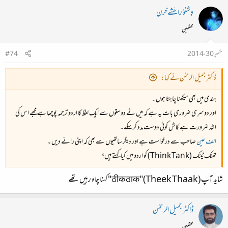
وِِشنوُ راجَشےخرن
محفلین
ستمبر 30، 2014
#74
ڈاکٹر جمیل الرحمٰن نے کہا:
ہندی میں بھی سیکھنا چاہتا ہوں ۔
اور دوسری ضروری بات یہ ہے کہ میں نے دوستوں سے ایک لفظ کا اردو ترجمہ پوچھا ہے مجھے اس کی
اشد ضرورت ہے کاش کوئی دوست مدد کرسکے۔
الف عین
صاحب سے درخواست ہے اور دیگر ساتھیوں سے بھی کہ اپنی رائے دیں ۔
تھنک ٹینک (Think Tank) کو اردو میں کیا کہتے ہیں؟
شاید آپ (ठीक ठाक"(Theek Thaak" کہنا چاہ رہیں تھے
ڈاکٹر جمیل الرحمٰن
محفلین