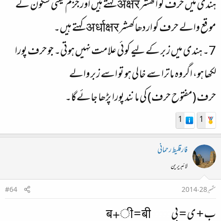
ہندی میں حرف کو اکھشر अक्षर کہتے ہیں اور جزم یعنی سکون کے
موقع والے حرف کو اردھاکھشر अर्धाक्षर کہتے ہیں۔
7۔ ہندی میں زبر کے لیے کوئی علامت نہیں ہوتی۔ جو حرف پورا
لکھا ہو، اگر وہ ماترا سے خالی ہو تو اسے زبر والے
حرف (مفتوح حرف) کی مانند پورا پڑھا جائےگا۔
1
1
فارقلیط رحمانی
لائبریرین
ستمبر 28، 2014
#64
ب + ی = بی
ۃۃۃۃۃ
ब+ी = बी