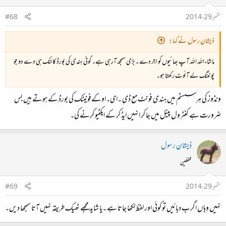
ستمبر 29، 2014
#68
ذیشان رسول نے کہا:
ماشاءاللہ اللہ آپ بھائیوں کو اجر دے ۔بڑی سمجھ آرہی ہے۔ کوئی ہندی کی بورڈ کا لنک ہی دے دو جو
پونٹنک لے آئوٹ رکھتا ہو۔
ونڈوز کی ہر سسٹم میں ہندی فونٹ مع ڈی ۔ای۔اوکےفونیٹک کی بورڈ کے ہوتے ہیں بس
ضرورت ہے کنٹرول پینل میں جا کر انہیں ایڈ کر کے ایکٹیو کرنے کی۔
ذیشان رسول
محفلین
ستمبر 29، 2014
#69
نہیں وہاں اگر ب دبائیں تو کوئی اور لفظ لکھا جاتا ہے ۔یا شاید مجھے ٹھیک طریقہ نہیں آتا سمجھا دیں۔