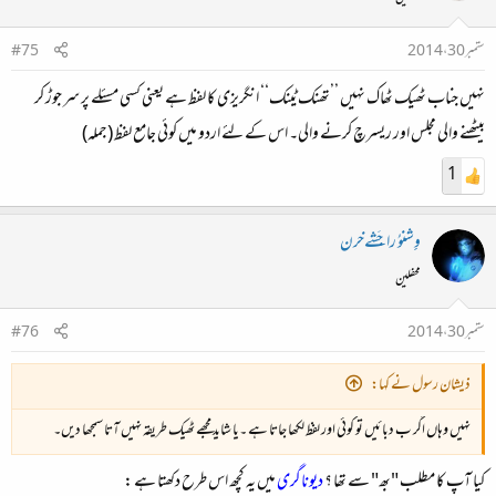
ستمبر 30، 2014
#75
نہیں جناب ٹھیک ٹھاک نہیں ’’تھنک ٹینک‘‘ انگریزی کا لفظ ہے یعنی کسی مسئلے پر سر جوڑ کر
بیٹھنے والی مجلس اور ریسرچ کرنے والی۔ اس کے لئے اردو میں کوئی جامع لفظ (جملہ)
1
وِِشنوُ راجَشےخرن
محفلین
ستمبر 30، 2014
#76
ذیشان رسول نے کہا:
نہیں وہاں اگر ب دبائیں تو کوئی اور لفظ لکھا جاتا ہے ۔یا شاید مجھے ٹھیک طریقہ نہیں آتا سمجھا دیں۔
کیا آپ کا مطلب "بھ" سے تھا ؟
دیوناگری
میں یہ کچھ اس طرح دکھتا ہے :