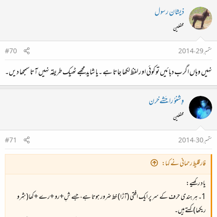
ذیشان رسول
محفلین
ستمبر 29، 2014
#70
نہیں وہاں اگر ب دبائیں تو کوئی اور لفظ لکھا جاتا ہے ۔یا شاید مجھے ٹھیک طریقہ نہیں آتا سمجھا دیں۔
وِِشنوُ راجَشےخرن
محفلین
ستمبر 30، 2014
#71
فارقلیط رحمانی نے کہا:
یاد رکھیے:
1۔ ہر ہندی حرف کے سر پر ایک افقی (آڑا) خط ضرور ہوتا ہے، جسے شِ+رو +رے +کھا(شِرو
ریکھا) کہتے ہیں۔