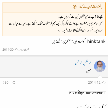
وِِشنوُ راجَشےخرن نے کہا:
مجھے لگا آپ ہندی لفظوں کی بات کر رہیں ہے .
کسی موضوع میں مشورہ دینے والے لوگوں کی ایک ٹیم کو" تھنک ٹینک" کہتے ہے. میرے خیال سے
اردو میں اسکے برابری کا کوئی لفظ موجود نہیں ہے .
Think tank کو اردو میں "مفکرین" کہتے ہیں
آخری تدوین:
ستمبر 30، 2014
محمد خلیل الرحمٰن
محفلین
دسمبر 12، 2014
#80
तारक मेहता का उल्टा चश्मा