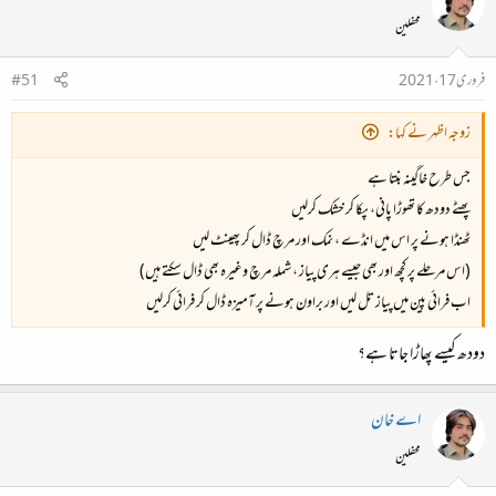
محفلین
فروری 17، 2021
#51
زوجہ اظہر نے کہا:
جس طرح خاگینہ بنتا ہے
پھٹے دودھ کا تھوڑا پانی، پکا کر خشک کرلیں
ٹھنڈا ہونے پر اس میں انڈے ، نمک اور مرچ ڈال کر پھینٹ لیں
(اس مرحلے پر کچھ اور بھی جیسے ہری پیاز ، شملہ مرچ وغیرہ بھی ڈال سکتے ہیں)
اب فرائی پین میں پیاز تل لیں اور براون ہونے پر آمیزہ ڈال کر فرائی کرلیں
دودھ کیسے پھاڑا جاتا ہے؟
اے خان
محفلین