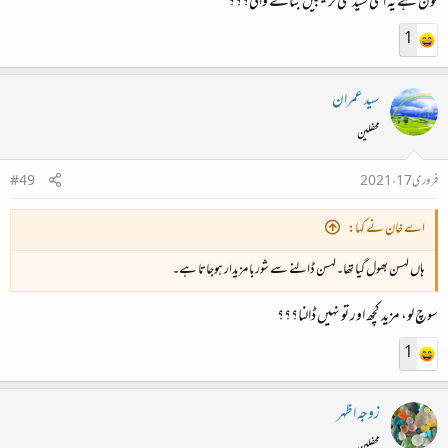
کون ہے یہ الٹی سیدھی ترکیبیں بتانے والی؟؟؟
1
سید عمران
محفلین
فروری 17، 2021
#49
اے خان نے کہا:
ہاں لہسن بھول گیا تھا۔لہسن ڈالنے سے شوربا مزیدار ہوجاتا ہے۔
سوچ لو، مزید کچھ اور تو نہیں ڈالنا؟؟؟
1
زوجہ اظہر
محفلین