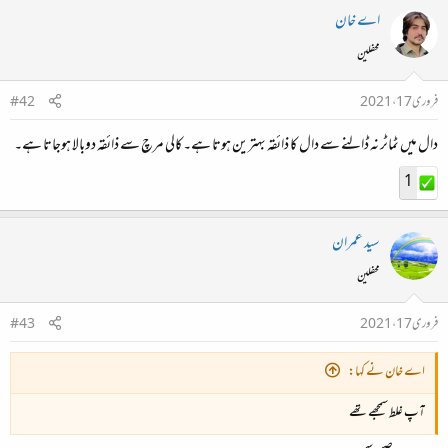
اے خان
محفلین
فروری 17، 2021
#42
دال میں ٹماٹر نہ ڈالنے سے دال کا ذائقہ بہترین ہوتا ہے۔کالی مرچ سے ذائقہ دوبالا ہوجاتا ہے۔
1
سید عمران
محفلین
فروری 17، 2021
#43
اے خان نے کہا:
آپ غلط سمجھے تھے