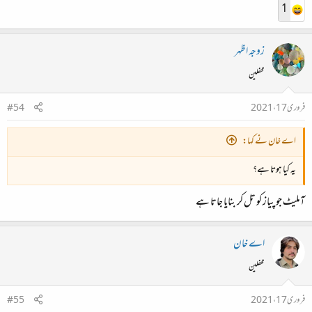
1
زوجہ اظہر
محفلین
فروری 17، 2021
#54
اے خان نے کہا:
یہ کیا ہوتا ہے؟
آملیٹ جو پیاز کو تل کر بنایا جاتا ہے
اے خان
محفلین
فروری 17، 2021
#55