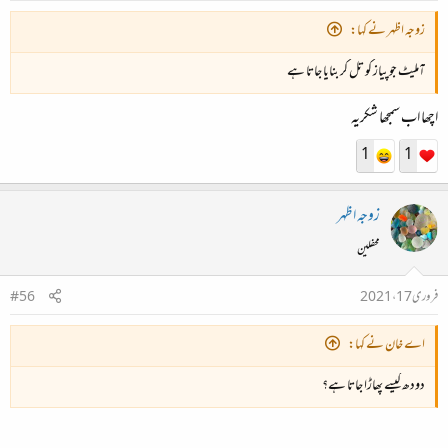
زوجہ اظہر نے کہا:
آملیٹ جو پیاز کو تل کر بنایا جاتا ہے
اچھا اب سمجھا شکریہ
1
1
زوجہ اظہر
محفلین
فروری 17، 2021
#56
اے خان نے کہا:
دودھ کیسے پھاڑا جاتا ہے؟