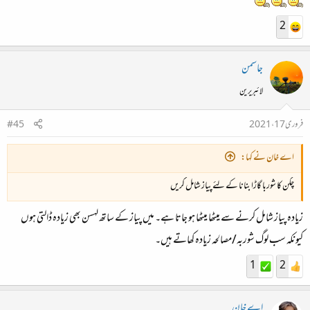
2
جاسمن
لائبریرین
فروری 17، 2021
#45
اے خان نے کہا:
چکن کا شوربا گاڑا بنانا کے لئے پیاز شامل کریں
زیادہ پیاز شامل کرنے سے میٹھا میٹھا ہو جاتا ہے۔ میں پیاز کے ساتھ لہسن بھی زیادہ ڈالتی ہوں
کیونکہ سب لوگ شوربہ/مصالحہ زیادہ کھاتے ہیں۔
1
2
اے خان