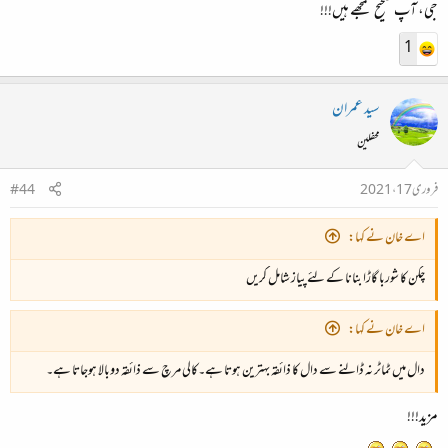
جی، آپ صحیح سمجھے ہیں!!!
1
سید عمران
محفلین
فروری 17، 2021
#44
اے خان نے کہا:
چکن کا شوربا گاڑا بنانا کے لئے پیاز شامل کریں
اے خان نے کہا:
دال میں ٹماٹر نہ ڈالنے سے دال کا ذائقہ بہترین ہوتا ہے۔کالی مرچ سے ذائقہ دوبالا ہوجاتا ہے۔
مزید!!!