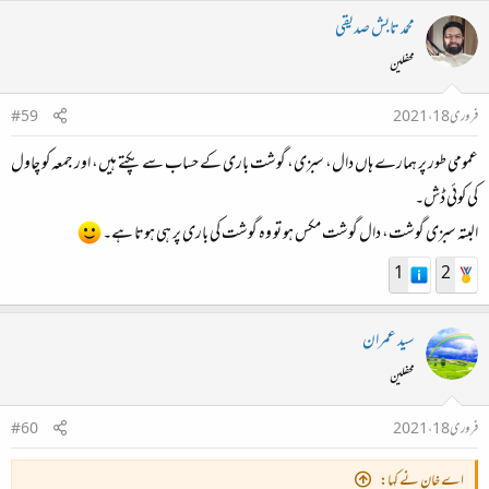
محمد تابش صدیقی
محفلین
فروری 18، 2021
#59
عمومی طور پر ہمارے ہاں دال، سبزی، گوشت باری کے حساب سے پکتے ہیں، اور جمعہ کو چاول
کی کوئی ڈش۔
البتہ سبزی گوشت، دال گوشت مکس ہو تو وہ گوشت کی باری پر ہی ہوتا ہے۔
1
2
سید عمران
محفلین
فروری 18، 2021
#60
اے خان نے کہا: