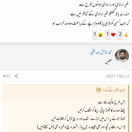
غیر ارادی اور ارادی دونوں طرح سے
مندرجہ بالا گفتگو غیر ارادی کے تناظر میں ہے
کہ جب کسی کوتاہی یا پھوہڑاپے کے باعث دودھ خراب ہو
1
1
2
محمد تابش صدیقی
محفلین
فروری 18، 2021
#57
زوجہ اظہر نے کہا:
جس طرح خاگینہ بنتا ہے
پھٹے دودھ کا تھوڑا پانی، پکا کر خشک کرلیں
ٹھنڈا ہونے پر اس میں انڈے ، نمک اور مرچ ڈال کر پھینٹ لیں
(اس مرحلے پر کچھ اور بھی جیسے ہری پیاز ، شملہ مرچ وغیرہ بھی ڈال سکتے ہیں)