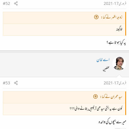
فروری 17، 2021
#52
زوجہ اظہر نے کہا:
خاگینہ
یہ کیا ہوتا ہے؟
اے خان
محفلین
فروری 17، 2021
#53
سید عمران نے کہا:
کون ہے یہ الٹی سیدھی ترکیبیں بتانے والی؟؟؟
میرے بچوں کی والدہ