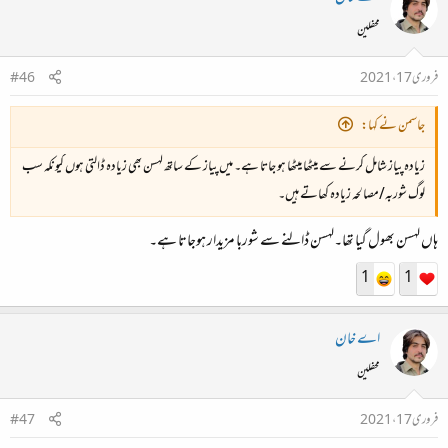
محفلین
فروری 17، 2021
#46
جاسمن نے کہا:
زیادہ پیاز شامل کرنے سے میٹھا میٹھا ہو جاتا ہے۔ میں پیاز کے ساتھ لہسن بھی زیادہ ڈالتی ہوں کیونکہ سب
لوگ شوربہ/مصالحہ زیادہ کھاتے ہیں۔
ہاں لہسن بھول گیا تھا۔لہسن ڈالنے سے شوربا مزیدار ہوجاتا ہے۔
1
1
اے خان
محفلین
فروری 17، 2021
#47