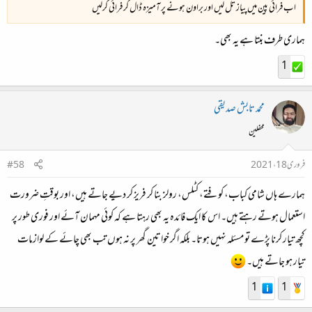
اب فرائی پین میں پیاز تل لیں اور براون ہونے پر آمیزہ ڈال کر فرائی کرلیں
ہماری طرف بنتا ہے یہ بھی۔
1
محمد تابش صدیقی
محفلین
فروری 18، 2021
#58
ہمارے ہاں شامی کباب، کوفتے، کٹلس، رولز بنا کر فریز کر دیے جاتے ہیں، اور بوقتِ ضرورت
استعمال ہوتے رہتے ہیں۔ اس کا ایک فائدہ یہ بھی رہتا ہے کہ کوئی مہمان آئے اور فوری طور پر
کچھ تیار کرنا پڑے تو مسئلہ نہیں ہوتا۔ بلکہ اگر خواتین گھر پر نہ ہوں تب بھی چائے کے لوازمات
تیار ہو جاتے ہیں۔
1
1