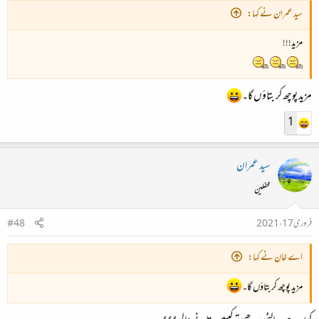
سید عمران نے کہا:
مزید!!!
مزید پوچھ کر بتاؤں گا۔
1
سید عمران
محفلین
فروری 17، 2021
#48
اے خان نے کہا:
مزید پوچھ کر بتاؤں گا۔