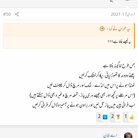
فروری 17، 2021
#50
سید عمران نے کہا:
یہ کیسے بنتا ہے؟؟؟
جس طرح خاگینہ بنتا ہے
پھٹے دودھ کا تھوڑا پانی، پکا کر خشک کرلیں
ٹھنڈا ہونے پر اس میں انڈے ، نمک اور مرچ ڈال کر پھینٹ لیں
(اس مرحلے پر کچھ اور بھی جیسے ہری پیاز ، شملہ مرچ وغیرہ بھی ڈال سکتے ہیں)
اب فرائی پین میں پیاز تل لیں اور براون ہونے پر آمیزہ ڈال کر فرائی کرلیں
2
2
1
اے خان