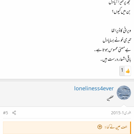
تجھ پر میرا آیا دل
بن میں کیوں؟
ویرانی کا ڈیرا تھا
تیری خو نے بسایا دل
بے معنی محسوس ہوتا ہے۔
باقی اشعار درست ہیں۔
1
loneliness4ever
محفلین
جنوری 1، 2015
#5
الف عین نے کہا: