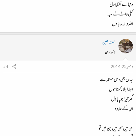
دنیا سے اکتایا دل
کملی والےنے سید
اللہ والا بنایا دل
الف عین
لائبریرین
دسمبر 25، 2014
#4
یہاں بھی وہی مسئلہ ہے
اجلا اجلا رکھتا ہوں
گھر تیرا جو پایا دل
ان کے علاوہ
تن میں من میں بن میں تو