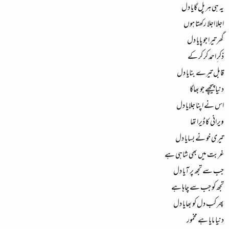
یہ ہی ہر پل گایا دل
اجلا اجلا رکھتا ہوں
گھر تیرا جو پایا دل
ذکر ِاحمد کر کر کے
قابل تیرے بنایا دل
دنیا پیچھے جو بھاگا
اس نے اپنا جلایا دل
ویرانی کا ڈیرا تھا
تیری خو نے بسایا دل
غربت میں بھی شاہی ہے
جب سے تجھ پر آیا دل
تجھ کو جب سے چاہا ہے
پھر کب دل کو بھایا دل
دنیا مایا ہے مخمور