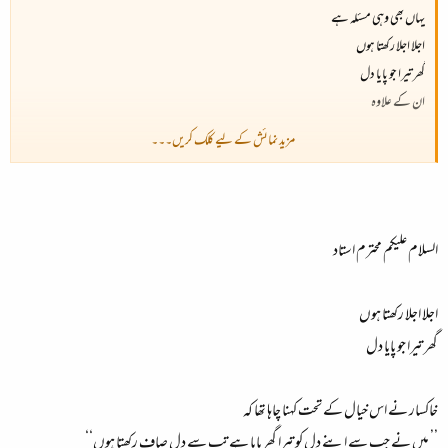
یہاں بھی وہی مسئلہ ہے
اجلا اجلا رکھتا ہوں
گھر تیرا جو پایا دل
ان کے علاوہ
مزید نمائش کے لیے کلک کریں۔۔۔
تن میں من میں بن میں تو
تجھ پر میرا آیا دل
بن میں کیوں؟
السلام علیکم محترم استاد
ویرانی کا ڈیرا تھا
تیری خو نے بسایا دل
اجلا اجلا رکھتا ہوں
بے معنی محسوس ہوتا ہے۔
گھر تیرا جو پایا دل
باقی اشعار درست ہیں۔
خاکسار نے اس خیال کے تحت کہنا چاہا تھا کہ
’’ میں نے جب سے اپنے دل کو تیرا گھر پایا ہے تب سے دل صاف رکھتا ہوں‘‘