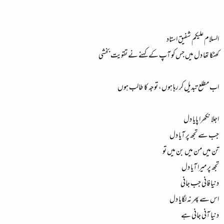
السلام علیکم شفیق استاد
کھٹکا تھا دل میں جس کو آپ کے کہنے نے تقویت بخشی
اب مطلع تبدیل کر رہا ہوں، توجہ کا طالب ہوں
اجلا نکھرا پایا دل
جب سے تجھ پر آیا دل
تن میں من میں بن میں تو
تجھ پر میرا آیا دل
دنیا فانی جب جانی
اس سے پھر نہ لگایا دل
دنیا آنی جانی ہے