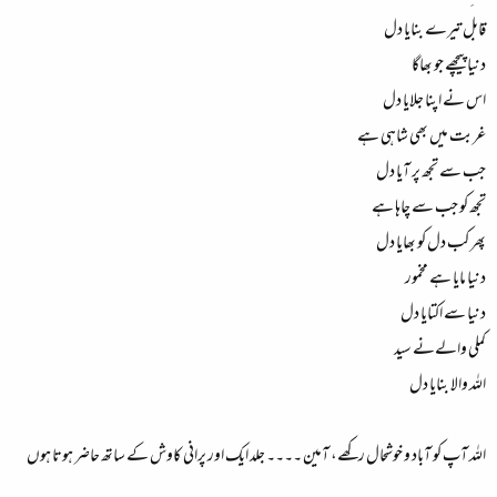
قابل تیرے بنایا دل
دنیا پیچھے جو بھاگا
اس نے اپنا جلایا دل
غربت میں بھی شاہی ہے
جب سے تجھ پر آیا دل
تجھ کو جب سے چاہا ہے
پھر کب دل کو بھایا دل
دنیا مایا ہے مخمور
دنیا سے اکتایا دل
کملی والےنے سید
اللہ والا بنایا دل
اللہ آپ کو آباد و خوشحال رکھے، آمین ۔۔۔۔ جلد ایک اور پرانی کاوش کے ساتھ حاضر ہوتا ہوں