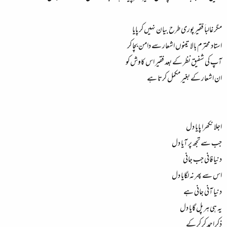
مگر غالباَ فقیر پوری طرح بیان نہیں کر پایا
استاد محترم بالا تینوں اشعار سے دامن بچا کر
آپ کی شفیق نظر کے بعد فقیر اس کاوش کو
ان اشعار کے بغیر مکمل کرتا ہے
اجلا نکھرا پایا دل
جب سے تجھ پر آیا دل
دنیا فانی جب جانی
اس سے پھر نہ لگایا دل
دنیا آنی جانی ہے
یہ ہی ہر پل گایا دل
ذکر ِاحمد کر کر کے