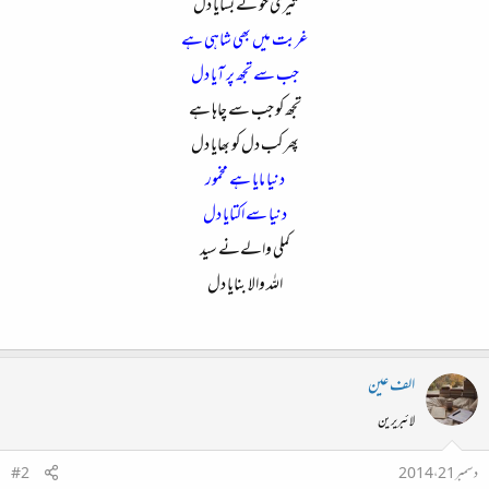
تیری خو نے بسایا دل
غربت میں بھی شاہی ہے
جب سے تجھ پر آیا دل
تجھ کو جب سے چاہا ہے
پھر کب دل کو بھایا دل
دنیا مایا ہے مخمور
دنیا سے اکتایا دل
کملی والےنے سید
اللہ والا بنایا دل
الف عین
لائبریرین
دسمبر 21، 2014
#2