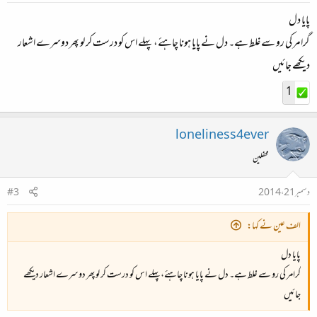
پایا دل
گرامر کی رو سے غلط ہے۔ دل نے پایا ہونا چاہئے، پہلے اس کو درست کر لو پھر دوسرے اشعار
دیکھے جائیں
1
loneliness4ever
محفلین
دسمبر 21، 2014
#3
الف عین نے کہا:
پایا دل
گرامر کی رو سے غلط ہے۔ دل نے پایا ہونا چاہئے، پہلے اس کو درست کر لو پھر دوسرے اشعار دیکھے
جائیں