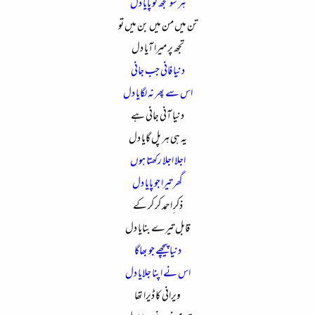
ہر سو تجھ کو پایا دل
تن میں من میں بن میں تو
تجھ پر میرا آیا دل
دنیا فانی جب جانی
اس سے پھر نہ لگایا دل
دنیا آنی جانی ہے
یہ ہی ہر پل گایا دل
اجلا اجلا رکھتا ہوں
گھر تیرا جو پایا دل
ذکر ِاحمد کر کر کے
قابل تیرے بنایا دل
دنیا پیچھے جو بھاگا
اس نے اپنا جلایا دل
ویرانی کا ڈیرا تھا