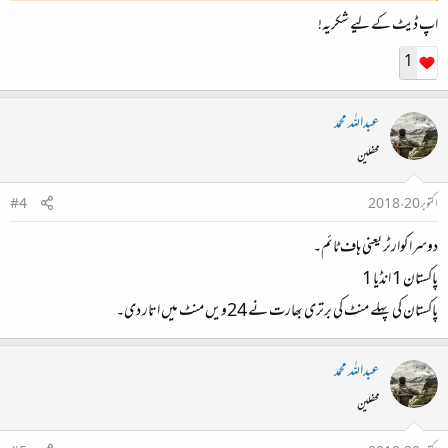
اپ ڈیٹ کے لیے شکریہ!
1
عبداللہ محمد
محفلین
اکتوبر 20، 2018
#4
دوسرا کوارٹر یعنی ہاف ٹائم۔
پاکستان 1 انڈیا 1
پاکستان کی پہلے منٹ کی برتری بھارت نے 24ویں منٹ میں اتار دی۔
عبداللہ محمد
محفلین