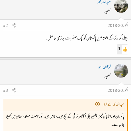
عبداللہ محمد
محفلین
اکتوبر 20، 2018
#2
پہلے کوارٹر کے اختتام پر پاکستان کو ایک صفر سے برتری حاصل۔
1
فرقان احمد
محفلین
اکتوبر 20، 2018
#3
عبداللہ محمد نے کہا:
پاکستان اور انڈیا کی ٹیمز ایشین ہاکی چمپئینز ٹرافی کے میچ میں مدمقابل ہیں۔ ٹورنامنٹ مسقط، اومان میں کھیلا
جا رہا ہے۔