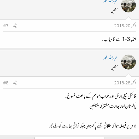
عبداللہ محمد
محفلین
اکتوبر 20، 2018
#7
انڈیا 3-1 سے کامیاب۔
عبداللہ محمد
محفلین
اکتوبر 28، 2018
#8
فائنل میچ بارش اور خراب موسم کے باعث منسوخ۔
پاکستان اور بھارت مشترکہ چمپئین
ٹاس پر فیصلہ ہوا کہ طلائی تمغے پاکستان جبکہ ٹرافی بھارت کو ملے گا۔