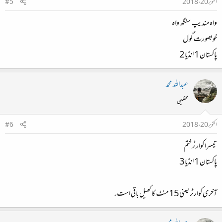
اکتوبر 20، 2018
#5
واہ مندیپ سنگھ واہ
خوبصورت گول
پاکستان 1 انڈیا 2
عبداللہ محمد
محفلین
اکتوبر 20، 2018
#6
تیسرا کوارٹرختم
پاکستان 1 انڈیا 3
آخری کوارٹر یعنی 15 منٹ کا کھیل باقی است۔