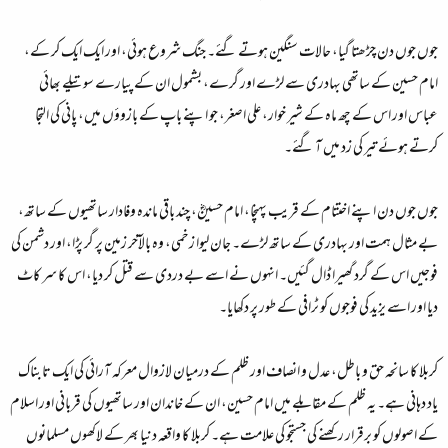
جوں جوں دن چڑھتا گیا، حالات سنگین ہوتے گئے۔ جنگ شروع ہوئی، اور ایک ایک کر کے،
امام حسین کے ساتھی بہادری سے لڑے اور گرے، بشمول ان کے پیارے سوتیلے بھائی
عباس اور اس کے چھ ماہ کے شیر خوار، علی اصغر، جو اپنے باپ کے بازوؤں میں، پانی کی التجا
کرتے ہوئے تیر کی زد میں آ گئے۔
جوں جوں دن اپنے اختتام کے قریب پہنچا، امام حسینؓ، چند باقی ماندہ وفادار ساتھیوں کے ساتھ،
بے مثال ہمت اور بہادری کے ساتھ لڑے۔ جان لیوا زخمی، وہ بالآخر زمین پر گر پڑا، اور دشمن کی
فوجیں اس کے گرد گھیرا ڈال گئیں۔ انہوں نے اسے بے دردی سے قتل کر دیا، اس کا سر کاٹ
دیا اور اسے یزید کی فوجوں کو ٹرافی کے طور پر دکھایا۔
کربلا کا سانحہ حق و باطل، عدل و انصاف اور ظلم کے درمیان لازوال معرکہ آرائی کی ایک تابناک
یاد دہانی ہے۔ یہ ظلم کے مقابلے میں امام حسین، ان کے خاندان اور ساتھیوں کی قربانی اور اسلام
کے اصولوں کو برقرار رکھنے کی جستجو کی علامت ہے۔ کربلا کا واقعہ دنیا بھر کے لاکھوں مسلمانوں