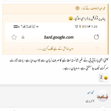
محمد عبدالرؤوف نے کہا:
یہاں پر تو گوگل بارڈ برا ہی منا گیا۔😄
مزید نمائش کے لیے کلک کریں۔۔۔
یعنی ابھی بارڈ بی بی نے غیر شائستہ مطالبے کا صرف زبان سے جواب دیا ہے، بات شارٹ
سرکٹ تک جا سکتی ہے، دھیان رہے۔
2
محمداحمد
لائبریرین