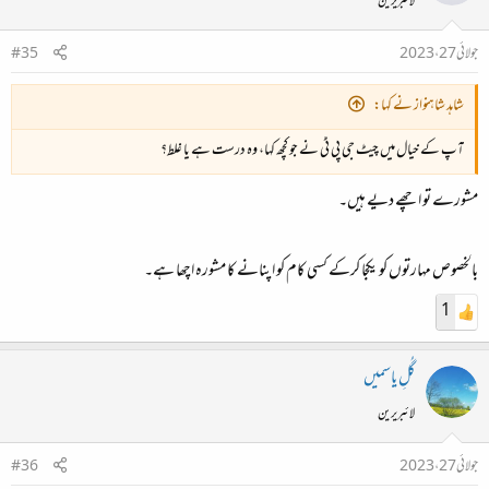
لائبریرین
جولائی 27، 2023
#35
شاہد شاہنواز نے کہا:
آپ کے خیال میں چیٹ جی پی ٹی نے جو کچھ کہا، وہ درست ہے یا غلط؟
مشورے تو اچھے دیے ہیں۔
بالخصوص مہارتوں کو یکجا کرکے کسی کام کو اپنانے کا مشورہ اچھا ہے۔
1
گُلِ یاسمیں
لائبریرین
جولائی 27، 2023
#36