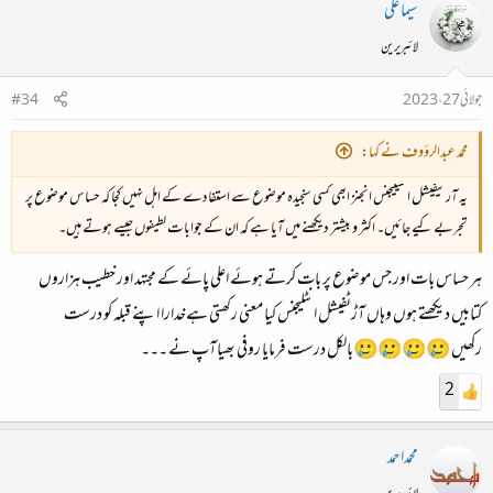
سیما علی
لائبریرین
جولائی 27، 2023
#34
محمد عبدالرؤوف نے کہا:
یہ آرٹیفیشل انٹیلیجنس انجنز ابھی کسی سنجیدہ موضوع سے استفادے کے اہل نہیں کجا کہ حساس موضوع پر
تجربے کیے جائیں۔ اکثر و بیشتر دیکھنے میں آیا ہے کہ ان کے جوابات لطیفوں جیسے ہوتے ہیں۔
ہر حساس بات اور جس موضوع پر بات کرتے ہوئے اعلی پائے کے مجتہد اور خطیب ہزاروں
کتابیں دیکھتے ہوں وہاں آڑٹفیشل انٹلیجنس کیا معنی رکھتی ہےخدارا اپنے قبلہ کو درست
رکھیں 🥲🥲🥲🥲بالکل درست فرمایا روفی بھیاآپ نے ۔۔۔
2
محمداحمد