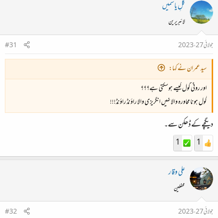
گُلِ یاسمیں
اصولوں کو برقرار رکھنے کی جستجو کی علامت ہے۔ کربلا کا واقعہ دنیا بھر کے لاکھوں مسلمانوں کے لیے الہام
کا ذریعہ بنا ہوا ہے، کیونکہ یہ اس بات کی یاددہانی کا کام کرتا ہے کہ حق اور انصاف کے لیے کھڑے
لائبریرین
ہونے کی اہمیت کی ضرورت ہے، چاہے کوئی بھی قیمت کیوں نہ ہو۔ یہ بظاہر ناقابل تسخیر مشکلات
جولائی 27، 2023
#31
کے باوجود، ایمان، لچک، اور کسی کے اصولوں کے لیے غیر متزلزل وابستگی کی اقدار پر بھی زور دیتا
ہے۔
سید عمران نے کہا:
اور روٹی گول کیسے ہوسکتی ہے؟؟؟
گول ہونا محاورہ والا نہیں انگریزی والا راؤنڈ راؤنڈ!!!
دیگچے کے ڈھکن سے۔
1
1
علی وقار
محفلین
جولائی 27، 2023
#32