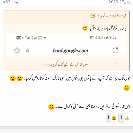
جولائی 27، 2023
#33
محمد عبدالرؤوف نے کہا:
یہاں پر تو گوگل بارڈ برا ہی منا گیا۔😄
مزید نمائش کے لیے کلک کریں۔۔۔
یوں لگ رہا ہے کہ آپ نے باتوں ہی باتوں میں کسی نازک حسینہ کو ناراض کر دیا۔
اس قدر نسوانی انداز میں روٹھنا بھی اے آئی کا کمال ہے۔
1
1