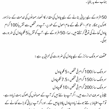
جناب نے یہ بتایا ۔
50 افراد کے لیے بریانی بنانے کے لیے چاول کی مقدار کا انحصار مہمانوں کی خدمت کے سائز اور
بھوک پر ہوگا۔ تاہم، انگوٹھے کے عام اصول کے طور پر، آپ ہر شخص سے تقریباً 100 گرام
چاول کھانے کی توقع کر سکتے ہیں۔ لہذا، 50 افراد کے لیے، آپ کو تقریباً 5 کلو چاول کی ضرورت
ہوگی۔
مختلف سرونگ سائزز کے لیے چاول کی ضرورت کی خرابی یہ ہے:
سرونگ سائز 100 گرام فی شخص: 5 کلو چاول
سرونگ سائز 150 گرام فی شخص: 7.5 کلو چاول
سرونگ سائز 200 گرام فی شخص: 10 کلو چاول
یقیناً یہ صرف اندازے ہیں۔ اگر آپ جانتے ہیں کہ آپ کے مہمانوں کی بھوک بہت زیادہ ہے،
تو آپ احتیاط برتتے ہوئے زیادہ چاول پکانا چاہیں گے۔ اور اگر آپ بریانی کو بڑے کھانے کے