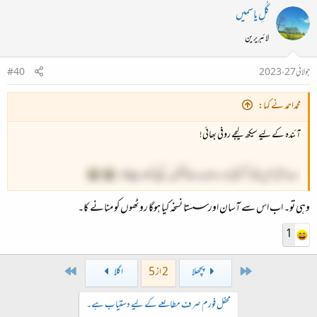
گُلِ یاسمیں
لائبریرین
جولائی 27، 2023
#40
محمداحمد نے کہا:
آئندہ کے لیے سیکھ لیجے روفی بھائی!
اے آئی نہیں بلکہ اگر کوئی اور روٹھ جائےتو گول گپے کھلا دیجے گا۔
وہی تو۔ اب اس سے آسان اور سستا نسخہ کیا ہوگا روٹھوں کو منانے کا۔
1
Last
First
پچھلا
2 از 5
اگلا
محفل فورم صرف مطالعے کے لیے دستیاب ہے۔