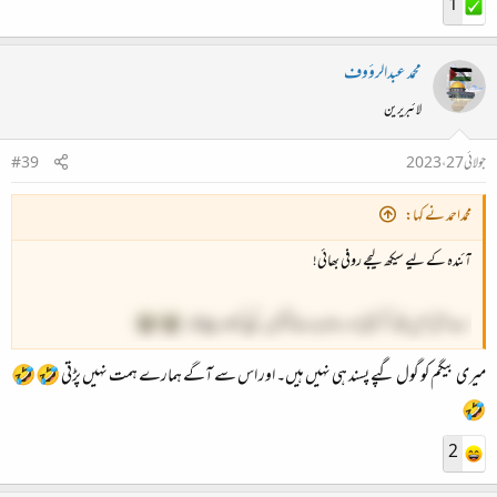
1
محمد عبدالرؤوف
لائبریرین
جولائی 27، 2023
#39
محمداحمد نے کہا:
آئندہ کے لیے سیکھ لیجے روفی بھائی!
اے آئی نہیں بلکہ اگر کوئی اور روٹھ جائےتو گول گپے کھلا دیجے گا۔
میری بیگم کو گول گپے پسند ہی نہیں ہیں۔ اور اس سے آگے ہمارے ہمت نہیں پڑتی 🤣🤣
🤣
2