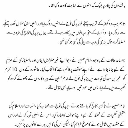
باشندوں کی پکار پر لبیک کہا جنہوں نے حمایت کا وعدہ کیا تھا۔
تاہم جب وہ کوفہ کے قریب پہنچے تو یزید کی فوج نے انہیں روک لیا اور انہیں اپنی منزل تک پہنچنے
سے روک دیا۔ وہ کربلا کے بنجر میدانوں میں پھنسے ہوئے تھے، جہاں یزید کی افواج کی طرف سے
مسلط کردہ ناکہ بندی کی وجہ سے پانی کی کمی ہو گئی تھی۔
نامساعد حالات کے باوجود، امام حسین نے، جو اپنے غیر متزلزل ایمان اور راستبازی کے عزم
کے لیے جانا جاتا ہے، نے اپنے موقف پر قائم رہنے کا انتخاب کیا۔ عاشورہ کے دن، 10 محرم
کو، عمر بن سعد کی قیادت میں یزید کی فوج نے امام حسین کے پیروکاروں کے چھوٹے گروہ کو
گھیرے میں لے لیا، جس میں عورتیں اور بچے بھی شامل تھے۔
امام حسین نے ناگزیر نتائج کو جانتے ہوئے، یزید کی فوج سے خطاب کیا، انصاف اور اسلام کی
حقیقی تعلیمات کے تحفظ کے لیے اپنے موقف کا اعادہ کیا۔ اس نے انہیں توبہ کرنے اور اس
کے مقصد میں شامل ہونے کا موقع فراہم کیا، لیکن اس کی کالیں بہرے کانوں پر پڑ گئیں۔