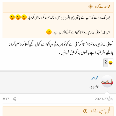
محمداحمد نے کہا:
یوں لگ رہا ہے کہ آپ نے باتوں ہی باتوں میں کسی نازک حسینہ کو ناراض کر دیا۔
اس قدر نسوانی انداز میں روٹھنا بھی اے آئی کا کمال ہے۔
نسوانی انداز میں روٹھنا ا آتا اگر آئی اے کو تو پھر روفی بھیا کو اسے گول گپے کھلا کر راضی کر لینا
چاہئیے بشرطیکہ اپنے ہاتھوں بنا کر پیش فرمائیں۔
2
محمداحمد
لائبریرین
جولائی 27، 2023
#37
گُلِ یاسمیں نے کہا: