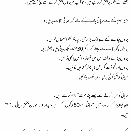
حصے کے طور پر پیش کر رہے ہیں، تو آپ کم چاول پیش کرنے سے بچ سکتے ہیں۔
بڑی بھیڑ کے لیے بریانی پکانے کے لیے کچھ اضافی نکات یہ ہیں:
چاول پکانے کے لیے ایک بڑا برتن یا پریشر ککر استعمال کریں۔
چاولوں کو پکانے سے پہلے کم از کم 30 منٹ تک پانی میں بھگو دیں۔
چاول پکاتے وقت اس میں تھوڑا سا تیل یا گھی ڈالیں۔
چاول اور گوشت کو برتن یا پریشر ککر میں لگائیں۔
بریانی کو ہلکی آنچ پر زیادہ دیر تک پکائیں۔
بریانی کو سرو کرنے سے پہلے چند منٹ آرام کرنے دیں۔
ان تجاویز کے ساتھ، آپ آسانی سے 50 لوگوں کے لیے مزیدار اور اطمینان بخش بریانی بنا سکتے
ہیں۔