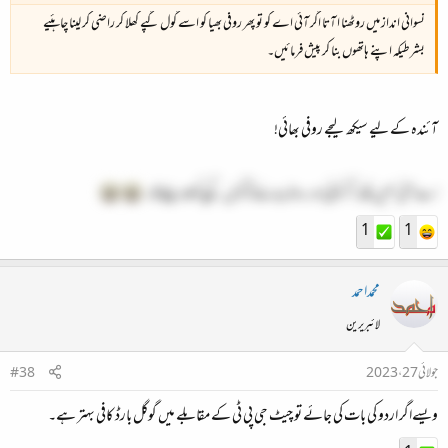
نسوانی انداز میں روٹھنا ا آتا اگر آئی اے کو تو پھر روفی بھیا کو اسے گول گپے کھلا کر راضی کر لینا چاہئیے
بشرطیکہ اپنے ہاتھوں بنا کر پیش فرمائیں۔
آئندہ کے لیے سیکھ لیجے روفی بھائی!
اے آئی نہیں بلکہ اگر کوئی اور روٹھ جائےتو گول گپے کھلا دیجے گا۔
1
1
محمداحمد
لائبریرین
جولائی 27، 2023
#38
ویسےاگر اردو کی بات کی جائے تو چیٹ جی پی ٹی کے مقابلے میں گوگل بارڈ کافی بہتر ہے۔