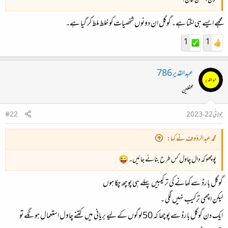
کون، محسن خان؟
مجھے ایسے ہی لگتا ہے۔ گوگل ان دونوں شخصیات کو خلط ملط کر گیا ہے۔
1
1
عبدالقدیر 786
محفلین
جولائی 22، 2023
#22
محمد عبدالرؤوف نے کہا:
پوچھو کہ دال چاول کس طرح بنائے جائیں۔ 😜
گوگل بارڈ سے کھانے کی ترکیبیں پہلے ہی پوچھ چکا ہوں
لیکن اچھی ترکیب نہیں لگی ۔
ایک دن گوگل بارڈ سے پوچھا کہ 50 لوگوں کے لیے بریانی میں کتنے چاول استعمال ہونگے تو