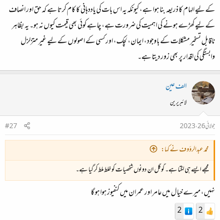
کے لیے الہام کا ذریعہ بنا ہوا ہے، کیونکہ یہ اس بات کی یاددہانی کا کام کرتا ہے کہ حق اور انصاف
کے لیے کھڑے ہونے کی اہمیت کی ضرورت ہے، چاہے کوئی بھی قیمت کیوں نہ ہو۔ یہ بظاہر
ناقابل تسخیر مشکلات کے باوجود، ایمان، لچک، اور کسی کے اصولوں کے لیے غیر متزلزل
وابستگی کی اقدار پر بھی زور دیتا ہے۔
الف عین
لائبریرین
جولائی 26، 2023
#27
محمد عبدالرؤوف نے کہا:
مجھے ایسے ہی لگتا ہے۔ گوگل ان دونوں شخصیات کو خلط ملط کر گیا ہے۔
نہیں، میرے خیال میں عامر اور عمران میں کنفیوز ہوا ہو گا
2
2