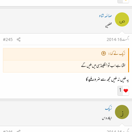
صائمہ شاہ
ص
محفلین
اگست 16، 2014
#245
زیک نے کہا:
لگتا ہے اب تو انگلینڈ ہی میں ملیں گے
یہ ملیں نہ ملیں مجھ سے ضرور ملیے گا
1
زیک
ز
ایکاروس