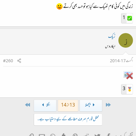
زندگی میں کوئی کام ٹھیک سے کیا ہو تو حسد بھی کرتے
1
زیک
ز
ایکاروس
اگست 17، 2014
#260
3
Last
First
پچھلا
13 از 14
اگلا
محفل فورم صرف مطالعے کے لیے دستیاب ہے۔