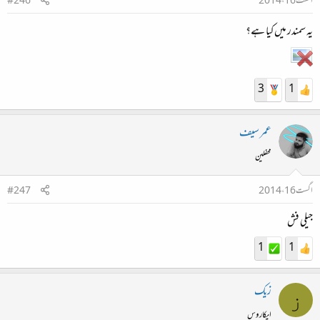
اگست 16، 2014
#246
یہ سمندر میں کیا ہے؟
3
1
عمر سیف
محفلین
اگست 16، 2014
#247
جیلی فش
1
1
زیک
ز
ایکاروس