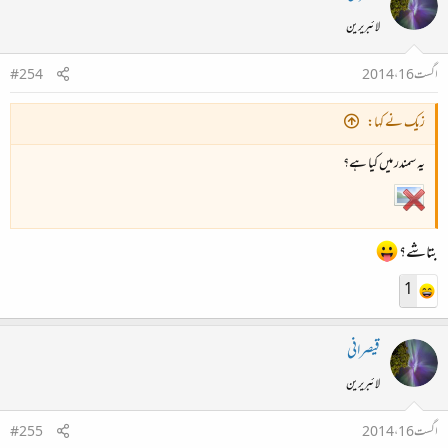
لائبریرین
اگست 16، 2014
#254
زیک نے کہا:
یہ سمندر میں کیا ہے؟
بتاشے؟
1
قیصرانی
لائبریرین
اگست 16، 2014
#255