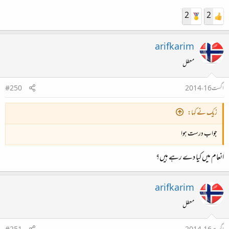
2
2
arifkarim
معطل
اگست 16، 2014
#250
زیک نے کہا:
جواب درست ہوا
انعام میں کیا دے رہے ہیں؟
arifkarim
معطل