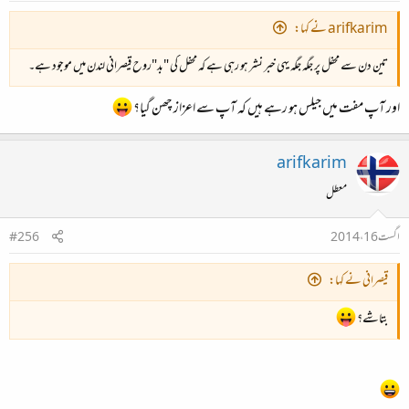
arifkarim نے کہا:
تین دن سے محفل پر جگہ جگہ یہی خبر نشر ہو رہی ہے کہ محفل کی "بد"روح قیصرانی لندن میں موجود ہے۔
اور آپ مفت میں جیلس ہو رہے ہیں کہ آپ سے اعزاز چھن گیا؟
arifkarim
معطل
اگست 16، 2014
#256
قیصرانی نے کہا:
بتاشے؟