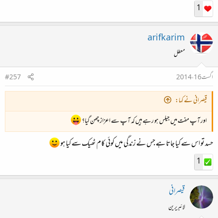
1
arifkarim
معطل
اگست 16، 2014
#257
قیصرانی نے کہا:
اور آپ مفت میں جیلس ہو رہے ہیں کہ آپ سے اعزاز چھن گیا؟
حسد تو اس سے کیا جاتا ہے جس نے زندگی میں کوئی کام ٹھیک سے کیا ہو
1
قیصرانی
لائبریرین