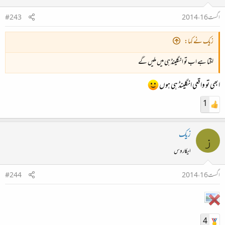
اگست 16، 2014
#243
زیک نے کہا:
لگتا ہے اب تو انگلینڈ ہی میں ملیں گے
ابھی تو واقعی انگلینڈ ہی ہوں
1
زیک
ز
ایکاروس
اگست 16، 2014
#244
4