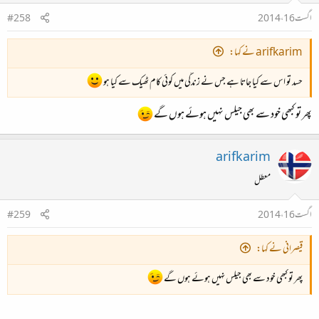
اگست 16، 2014
#258
arifkarim نے کہا:
حسد تو اس سے کیا جاتا ہے جس نے زندگی میں کوئی کام ٹھیک سے کیا ہو
پھر تو کبھی خود سے بھی جیلس نہیں ہوئے ہوں گے
arifkarim
معطل
اگست 16، 2014
#259
قیصرانی نے کہا:
پھر تو کبھی خود سے بھی جیلس نہیں ہوئے ہوں گے