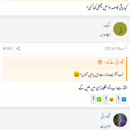
کیا باقی کا حصہ وہیل مچھلی کھا گئی؟
زیک
ز
ایکاروس
اگست 16، 2014
#242
قیصرانی نے کہا:
کب تشریف لا رہے ہیں یا میں آؤں؟
لگتا ہے اب تو انگلینڈ ہی میں ملیں گے
1
1
1
قیصرانی
لائبریرین