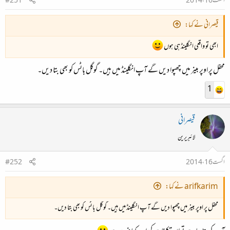
اگست 16، 2014
#251
قیصرانی نے کہا:
ابھی تو واقعی انگلینڈ ہی ہوں
محفل پر اوپر بینر میں چھپوا دیں گے آپ انگلینڈ میں ہیں۔ گوگل باٹس کو بھی بتا دیں۔
1
قیصرانی
لائبریرین
اگست 16، 2014
#252
arifkarim نے کہا:
محفل پر اوپر بینر میں چھپوا دیں گے آپ انگلینڈ میں ہیں۔ گوگل باٹس کو بھی بتا دیں۔