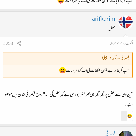
آپ کو بتا دیا ہے تو ان تکلفات کی اب کیا ضرورت
arifkarim
معطل
اگست 16، 2014
#253
قیصرانی نے کہا:
آپ کو بتا دیا ہے تو ان تکلفات کی اب کیا ضرورت
تین دن سے محفل پر جگہ جگہ یہی خبر نشر ہو رہی ہے کہ محفل کی "بد"روح قیصرانی لندن میں موجود
ہے۔
1
قیصرانی