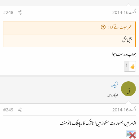
اگست 16، 2014
#248
عمر سیف نے کہا:
جیلی فش
جواب درست ہوا
1
زیک
ز
ایکاروس
اگست 16، 2014
#249
ازمر میں جمہوریت سکوئر میں اتاترک کا ریپبلک مانومنٹ