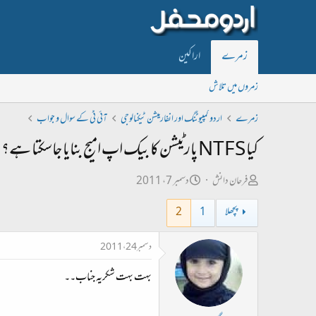
زمرے
اراکین
زمروں میں تلاش
زمرے
اردو کمپیوٹنگ اور انفارمیشن ٹیکنالوجی
آئی ٹی کے سوال و جواب
کیا NTFS پارٹیشن کا بیک اپ امیج بنایا جاسکتا ہے؟
ص
ت
فرحان دانش
دسمبر 7، 2011
ا
ا
پچھلا
1
2
ح
ر
ب
ی
دسمبر 24، 2011
ل
خ
بہت بہت شکریہ جناب۔۔
ڑ
ا
ی
ب