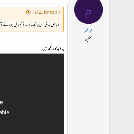
م
imsabir نے کہا:
عویدص بھائی اس پر ایک آدھ ٹوٹیوریل ہوجائے تو ک
محمدعمر
محفلین
یہ ویڈیو دیکھ لیں