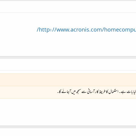
http://www.acronis.com/homecomput
یا بات ہے۔ استعمال کا طریقہ کار آسانی سے سمجھ میں آجائے گا۔