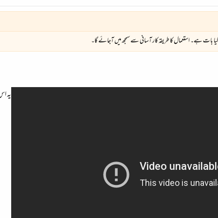
یا بات ہے۔ استعمال کا طریقہ کار آسانی سے سمجھ میں آجائے گا۔
یہ اس