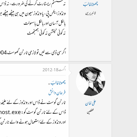
نہ سسٹم ریسٹارٹ کرنے کی ضرورت، نہ ڈاس میں 
چھوٹاغالبؔ
ونڈوز ایکس پی، یا ونڈوز سیون میں ہی بیٹھے
لائبریرین
بالکل آسان اور بالکل باسہولت
نہ کوئی ٹینشن نہ کوئی جھنجھٹ
اگر سی ڈی سے لیں تو لازمی نارٹن گھوسٹ 2004 یا اس سے لیٹیسٹ ورژن لیں
اگست 18، 2012
چھوٹاغالبؔ
۔
فرحان دانش
نارٹن گوسٹ نے ڈاس اور ونڈوز کے لئے علیٰحدہ
علی خان
ڈاس کے لئے نارٹن گوسٹ کو: Ghost.exe کہتے ہیں۔
محفلین
اور ونڈوز کے لئے استعمال ہونے والے نارٹن گوسٹ کو: st32.exe