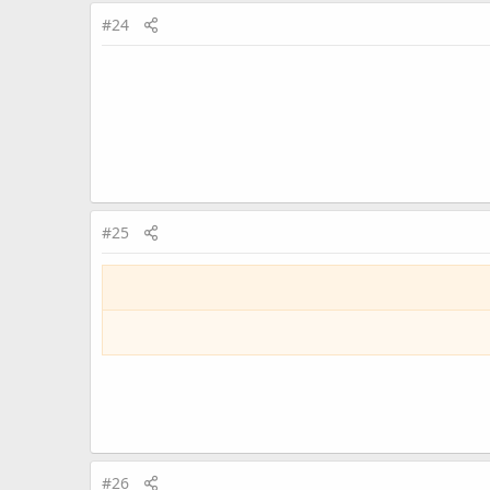
#24
#25
#26