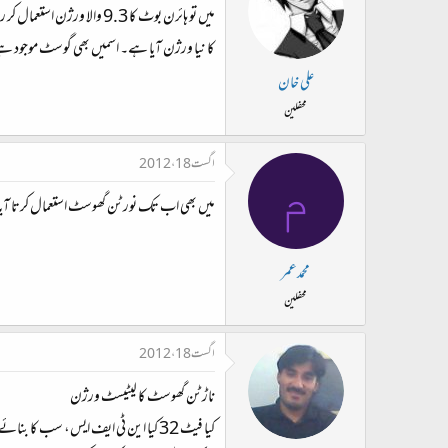
کا نیا ورژن آیا ہے۔ اسمیں بھی گوسٹ موجود 
علی خان
محفلین
اگست 18، 2012
م
میں بھی اب تک نورٹن گھوسٹ استعمال کرتا آیا ہوں
محمدعمر
محفلین
اگست 18، 2012
ناڑٹن گھوسٹ کا لیٹیسٹ ورژن
کیا فیٹ 32 کیا این ٹی ایف ایس، سب کا بنائے امیج