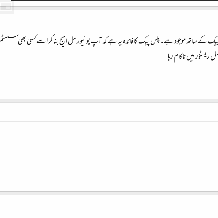
اس ایکرونس ٹرو امیج ہوم2011پلس پیک کے ساتھ موجود ہے۔ پلس پیک کا فائدہ یہ ہے کہ آپ یونیورسل امیج بنا کر اسے کسی ب
 ریسٹؤر میں ناکام رہا