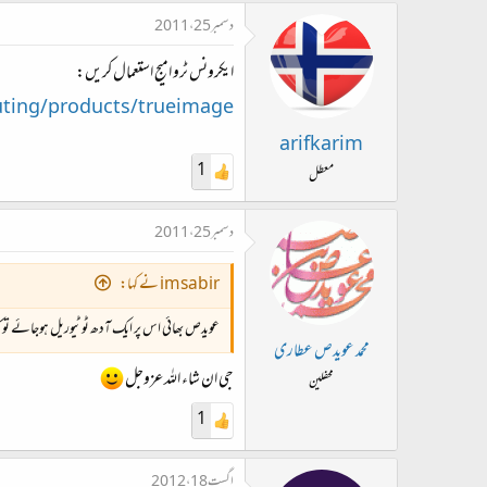
دسمبر 25، 2011
ایکرونس ٹرو امیج استعمال کریں:
ing/products/trueimage/
arifkarim
1
معطل
دسمبر 25، 2011
imsabir نے کہا:
عویدص بھائی اس پر ایک آدھ ٹوٹیوریل ہوجائے تو ک
محمد عویدص عطاری
جی ان شاء اللہ عزوجل
محفلین
1
اگست 18، 2012