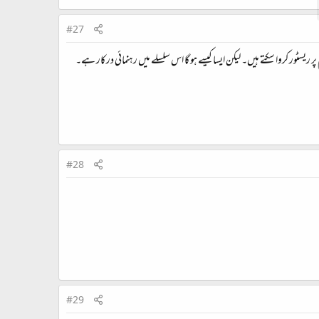
#27
ھی سسٹم پر ریسٹور کروا سکتے ہیں۔ لیکن ایسا کیسے ہو گا اس سلسلے میں رہنمائی درکار ہے۔
#28
#29