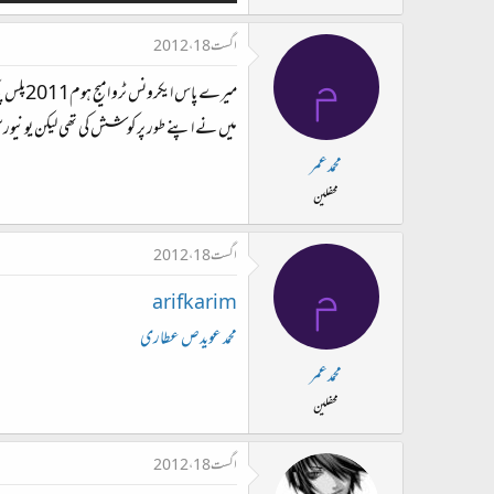
اگست 18، 2012
م
میرے پ
میں نے اپنے طور پر کوشش کی تھی لیکن یونیورسل
محمدعمر
محفلین
اگست 18، 2012
م
arifkarim
محمد عویدص عطاری
محمدعمر
محفلین
اگست 18، 2012