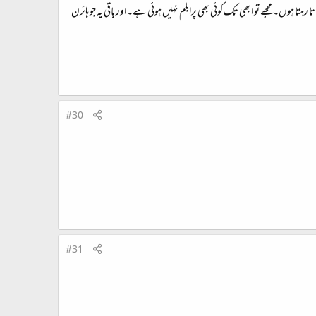
کر رہا ہوں۔ اور اسکے ذریعے یوزرز کے سسٹم کا ونڈوز سیون (7) 32بٹ اور 64بٹ کا بیک اَپ بناتا رہتا ہوں۔ مجھے تو ابھی تک کوئی بھی پرابلم نہیں ہوئی ہے۔ اور باقی یہ جو ہائرن
#30
#31