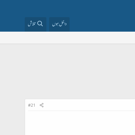
داخل ہوں
تلاش
#21