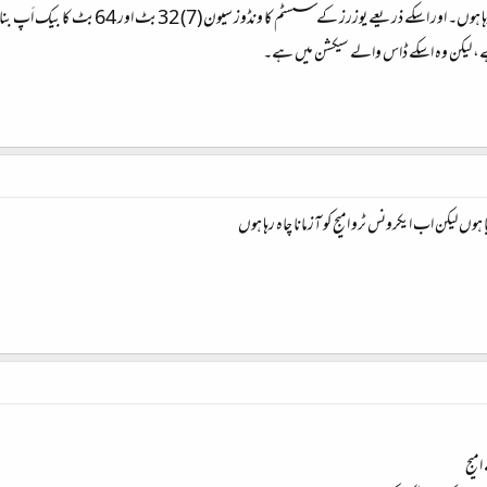
میں تو ہائرن بوٹ کا 9.3 والا ورژن استعمال 
ہے، لیکن وہ اسکے ڈاس والے سیکشن میں ہے۔
 لیکن اب ایکرونس ٹرو امیج کو آزمانا چاہ رہا ہوں