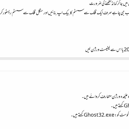
جا کر کمانڈ لکھنے کی ضرورت
 بیٹھے جب جی چاہے صرف ایک کلک سے سسٹم کا بیک اپ بنائیں اور سنگل کلک سے سسٹم ریسٹور ک
 علیٰحدہ ورژن متعارف کروائے ہیں۔
Gho کہتے ہیں۔