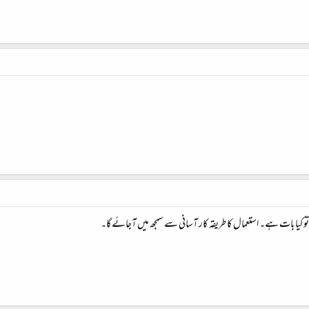
 کیا بات ہے۔ استعمال کا طریقہ کار آسانی سے سمجھ میں آجائے گا۔