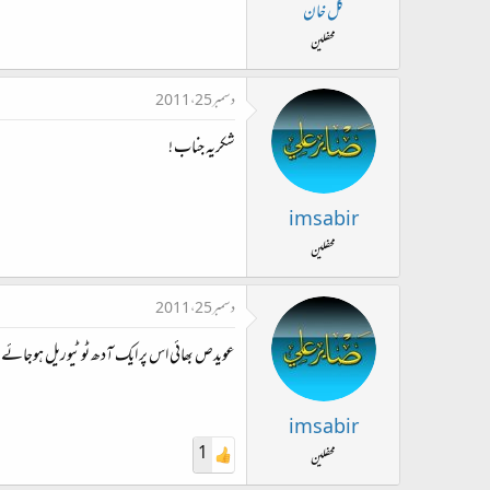
ت
گل خان
د
محفلین
ا
ء
دسمبر 25، 2011
شکریہ جناب !
imsabir
محفلین
دسمبر 25، 2011
عویدص بھائی اس پر ایک آدھ ٹوٹیوریل ہوجائے تو
imsabir
1
محفلین