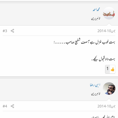
محمداحمد
لائبریرین
جون 10، 2014
#3
بہت خوب غزل ہے آصف شفیع صاحب ۔۔۔۔۔!
بہت داد قبول کیجے۔
1
ابن رضا
لائبریرین
جون 10، 2014
#4