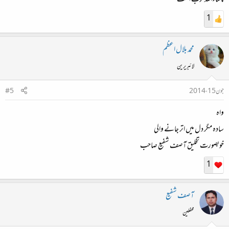
ماشاءالله خوب است
1
محمد بلال اعظم
لائبریرین
جون 15، 2014
#5
واہ
سادہ مگر دل میں اتر جانے والی
خوبصورت تخلیق آصف شفیع صاحب
1
آصف شفیع
محفلین