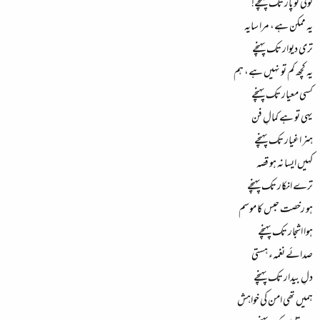
کوئی تو پار تک پہنچے!
یہ ممکن ہے، مرا سایہ
تری دیوار تک پہنچے
یہ کچھ کم تو نہیں ہے، ہم
کسی معیار تک پہنچے
یہی تو ہے کمالِ فن
ہنر اغیار تک پہنچے
کہیں ایسا نہ ہو قصہ
ترے انکار تک پہنچے
ہو رخصت حبس کا موسم
ہوا اشجار تک پہنچے
صدائے نغمہء ہستی
دلِ بیدار تک پہنچے
ہمیں تھی امن کی خواہش