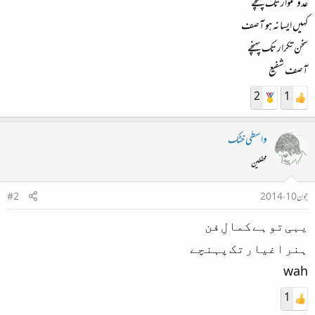
عدو تلوار تک پہنچے
کہیں ایسا نہ ہو آصف
سخن تکرار تک پہنچے
آصف شفیع
2
1
واسطی خٹک
محفلین
جون 10، 2014
#2
ﯾﮩﯽ ﺗﻮ ﮨﮯ ﮐﻤﺎﻝِ ﻓﻦ
ﮨﻨﺮ ﺍﻏﯿﺎﺭ ﺗﮏ ﭘﮩﻨﭽﮯ
wah
1