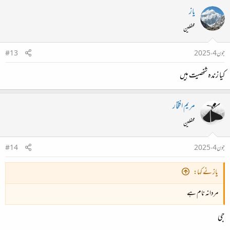
یاز
محفلین
جون 4، 2025
#13
کیا زندہ شخصیت ہیں
مریم افتخار
محفلین
جون 4، 2025
#14
یاز نے کہا:
مردانہ نام ہے
جی