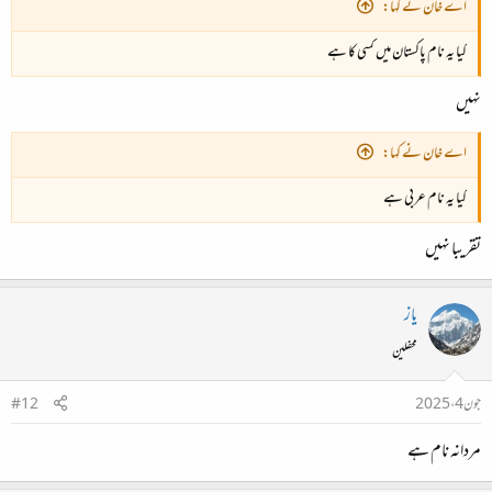
اے خان نے کہا:
کیا یہ نام پاکستان میں کسی کا ہے
نہیں
اے خان نے کہا:
کیا یہ نام عربی ہے
تقریبا نہیں
یاز
محفلین
جون 4، 2025
#12
مردانہ نام ہے