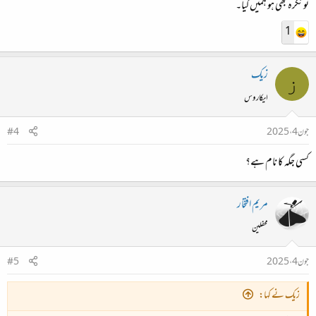
تو نکرہ بھی ہو ہمیں کیا۔
1
زیک
ز
ایکاروس
جون 4، 2025
#4
کسی جگہ کا نام ہے؟
مریم افتخار
محفلین
جون 4، 2025
#5
زیک نے کہا: