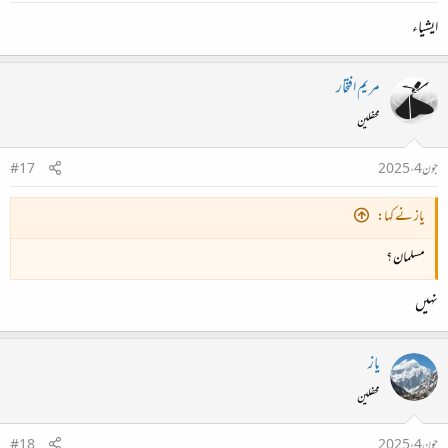
ایشیاء
مریم افتخار
محفلین
جون 4، 2025
#17
یاز نے کہا:
مسلمان ؟
نہیں
یاز
محفلین
جون 4، 2025
#18