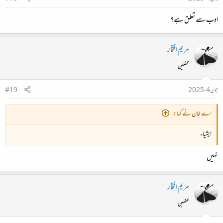
ادب سے تعلق ہے؟
مریم افتخار
محفلین
جون 4، 2025
#19
اے خان نے کہا:
ایشیاء
نہیں
مریم افتخار
محفلین