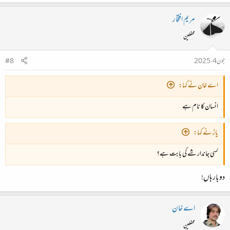
مریم افتخار
محفلین
جون 4، 2025
#8
اے خان نے کہا:
انسان کا نام ہے
یاز نے کہا:
کسی جاندار شے کی بابت ہے؟
دو بار ہاں!
اے خان
محفلین