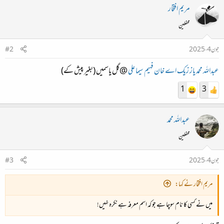
مریم افتخار
محفلین
جون 4، 2025
#2
عبداللہ محمد
یاز
زیک
اے خان
فہیم
سیما علی
@گل یاسمیں (بغیر پیش کے)
1
3
عبداللہ محمد
محفلین
جون 4، 2025
#3
مریم افتخار نے کہا:
میں نے کسی کا نام سوچا ہے جو کہ اسم معرفہ ہے نکرہ نہیں!