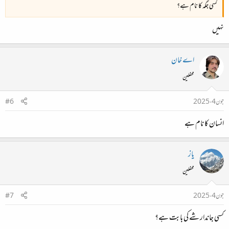
کسی جگہ کا نام ہے؟
نہیں
اے خان
محفلین
جون 4، 2025
#6
انسان کا نام ہے
یاز
محفلین
جون 4، 2025
#7
کسی جاندار شے کی بابت ہے؟