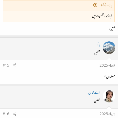
یاز نے کہا:
کیا زندہ شخصیت ہیں
نہیں
یاز
محفلین
جون 4، 2025
#15
مسلمان ؟
اے خان
محفلین
جون 4، 2025
#16