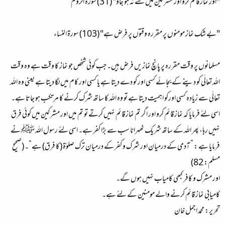
"اور نماز قائم کرو اور مشرکین میں سے نہ ہو جاؤ"
(31) سورة الروم
"بے شک نماز مومنوں پر مقرره وقتوں پر فرض ہے"
(103) سورة النساء
مسلمانوں پر وقت مقررہ پر پانچ نمازیں فرض ہیں۔ جب کوئی شخص جو نماز کا وقت ہے وہ وقت
اللہ تعالٰی کو دینے کے بجائے کسی اور کو دے دیتا ہے یا کسی اور کام میں لگا دیتا ہے یعنی وہ اللہ
تعالٰی سے زیادہ کسی اورکو اہمیت دیتا ہے تو وہ اللہ کا ساتھ شرک کرنے کا مرتکب ہو جاتا ہے۔
اسی لئے فرمایا کہ نماز قائم کرو اور اگر تم نماز قائم نہیں کرتے تو تم میں اور مشرکین میں کوئی فرق
نہیں رہا، پھر اللہ کے ساتھ شریک ٹھہرانا سب سے بڑا کفر ہے۔ اسی لئے رسول اللہ ﷺ نے
فرمایا ہے : ” آدمی کے درمیان اور شرک و کفر کے درمیان ترک صلوٰۃ (کا فرق) ہے“۔ (صحيح
مسلم: 82)
اور مشرک و کافر کبھی کامیاب نہیں ہوں گے۔
کامیابی نماز قائم کرنے والے مومنین کے لئے ہے۔
تحریر: محمد اجمل خان