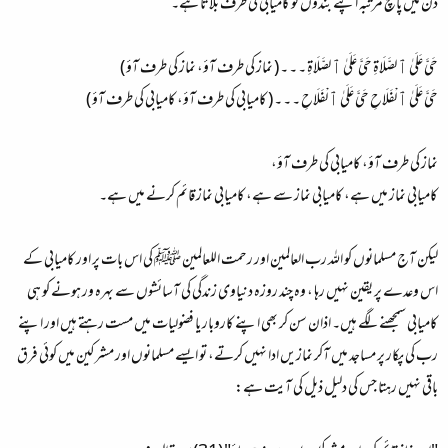
دن میں پانچ مرتبہ اپنے بندوں کو کامیابی کی طرف بلاتا ہے۔
حَيَّ عَلَىٰ ٱلصَّلَاةِ حَيَّ عَلَىٰ ٱلصَّلَاةِ
۔ ۔ ۔ ( نماز كى طرف آؤ، نماز كى طرف آؤ )
حَيَّ عَلَىٰ ٱلْفَلَاحِ حَيَّ عَلَىٰ ٱلْفَلَاحِ
۔ ۔ ۔ ( كاميابى كى طرف آؤ، كاميابى كى طرف آؤ )
نماز كى طرف آؤ، کامیابی کی طرف آؤ،
کامیابی نماز میں ہے، کامیابی نماز سے ہے، کامیابی نماز قائم کرنے میں ہے۔
لیکن آج مسلمانوں کو اللہ رب العالمین اور رحمت اللعالمین ﷺ کی اس بات پر اور کامیابی کے
اس وعدے پر یقین نہیں رہا ، وہ چند روزہ دنیاوی زندگی کی آسائشوں سے بہرہ ور ہونے کو ہی
کامیابی سمجھنے لگے ہیں۔ اذان سن کر بھی اپنے کاروبار یا فضولیات میں مست رہتے ہیں اور اپنے
رب کی پکار پر مساجد میں آکر نمازیں ادا نہیں کرتے، تو ایسے مسلمانوں اور مشرکین میں کوئی فرق
باقی نہیں رہتا جس کی دلیل ذیل کی آیت ہے: