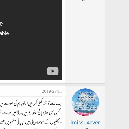
ت
د
ا
ء
مارچ 27، 2019
جب سے آنکھ کھلی گھر میں ایکویریم کی صورت میں م
- کھبی بھی تازہ پانی ایکوریم میں نہ ڈالیں دو سے ت
- مچھلیوں کے موجودہ پانی میں نیا پانی آٹھویں ح
imissu4ever