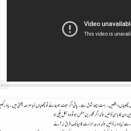
چھلیاں دیکھیں ۔ بہت اچھا شوق ہے ۔ پانی اگر سیٹ ہو جائے تو مچھلیاں لمبا عرصہ چلتی ہیں ۔ یاد رکھی
ین دن کا باسی ڈالیں تاکہ اگر کلورین مکس ہو تو وہ نکل چکی ہو
صے سے زیادہ نہ ڈالیں تاکہ درجہ حرارت کا اچانک فرق نہ آئے