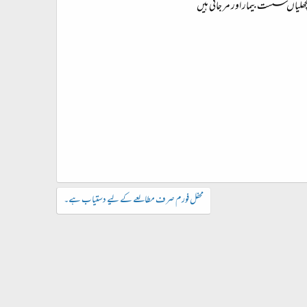
ھلیاں سست بیمار اور مر جاتی ہیں
محفل فورم صرف مطالعے کے لیے دستیاب ہے۔