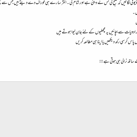
وٹی لگا لیں کہ صبح کی کس نے دینی ہے اور شام کی ۔ اکثر سارے ہی خوراک دے دیتے ہیں جس سے مچ
ں ۔
ں
 ادویات سے بچائیں یہ مچھلیوں کے لئے جان لیوا ہوتے ہیں
پاس کرسی رکھ دیکھیں یا اپنا ہی مطالعہ کریں
ساتھ نرالی ہی ہوتی ہے !!!
شامل کریں