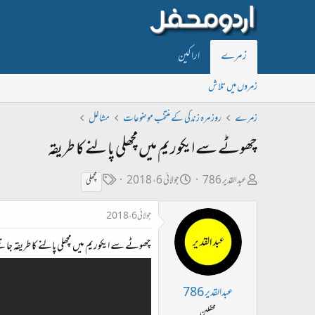
زمرے
اراکین
زمروں میں تلاش
زمرے
روز مرہ زندگی کے منتخب موضوعات
مشاغل
چھوٹے سے ایکوریم میں مچھلی پالنے کا طریقہ
ص
ت
ٹ
عبدالقدیر 786
جولائی 6، 2018
مچھلی
ا
ا
ی
جولائی 6، 2018
ح
ر
گ
ب
ی
چھوٹے سے ایکوریم میں مچھلی پالنے کا طریقہ جانیئ
ل
خ
ڑ
ا
عبدالقدیر 786
ی
ب
محفلین