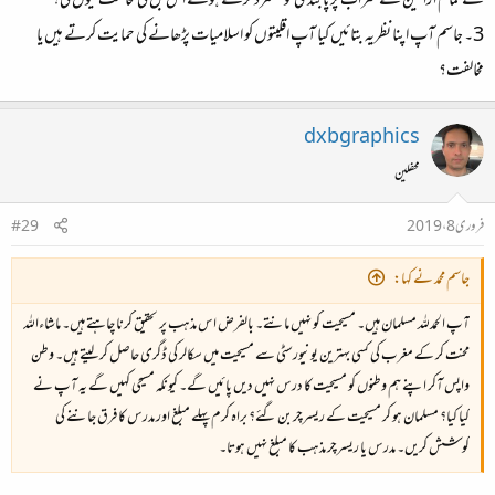
کے تمام اراکین نے شراب پر پابندی کو مسترد کرتے ہوئے اس بل کی مخالفت کیوں کی؟
3۔ جاسم آپ اپنا نظریہ بتائیں کیا آپ اقلیتوں کو اسلامیات پڑھانے کی حمایت کرتے ہیں یا
مخالفت؟
dxbgraphics
محفلین
فروری 8، 2019
#29
جاسم محمد نے کہا:
آپ الحمدللہ مسلمان ہیں۔ مسیحیت کو نہیں مانتے۔ بالفرض اس مذہب پر تحقیق کرنا چاہتے ہیں۔ ماشاءاللہ
محنت کر کے مغرب کی کسی بہترین یونیورسٹی سے مسیحیت میں سکالر کی ڈگری حاصل کر لیتے ہیں۔ وطن
واپس آکر اپنے ہم وطنوں کو مسیحیت کا درس نہیں دیں پائیں گے۔ کیونکہ مسیحی کہیں گے یہ آپ نے
کیا کیا؟ مسلمان ہو کر مسیحیت کے ریسرچر بن گئے؟ براہ کرم پہلے مبلغ اور مدرس کا فرق جاننے کی
کوشش کریں۔ مدرس یا ریسرچر مذہب کا مبلغ نہیں ہوتا۔