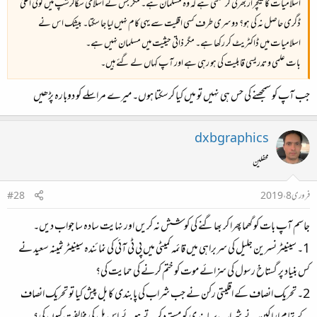
اسلامیات کا لیکچرار بھرتی کر سکتی ہے کہ وہ مسلمان ہے۔ مگر جس نے اسلامی سکالرشپ میں کوئی اعلیٰ
ڈگری حاصل نہ کی ہو؟ دوسری طرف کسی اقلیت سے یہی کام نہیں لیا جا سکتا۔ بیشک اس نے
اسلامیات میں ڈاکٹریٹ کر رکھا ہے۔ مگر ذاتی حیثیت میں مسلمان نہیں ہے۔
بات علمی و تدریسی قابلیت کی ہو رہی ہے اور آپ کہاں لے گئے ہیں۔
جب آپ کو سمجھنے کی حس ہی نہیں تو میں کیا کرسکتا ہوں۔ میرے مراسلے کو دوبارہ پڑھیں
dxbgraphics
محفلین
فروری 8، 2019
#28
جاسم آپ بات کو گھماپھرا کر بھاگنے کی کوشش نہ کریں اور نہایت سادہ سا جواب دیں۔
1۔ سینیٹر نسرین جلیل کی سربراہی میں قائمہ کمیٹی میں پی ٹی آئی کی نمائندہ سینیٹر ثمینہ سعید نے
کس بنیاد پر گستاخ رسول کی سزائے موت کو ختم کرنے کی حمایت کی؟
2۔ تحریک انصاف کے اقلیتی رکن نے جب شراب کی پابندی کا بل پیش کیا تو تحریک انصاف