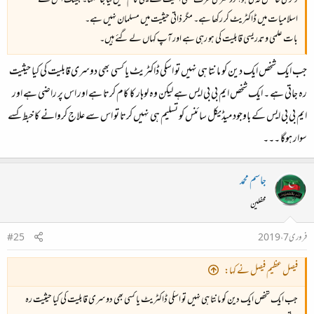
ڈگری حاصل نہ کی ہو؟ دوسری طرف کسی اقلیت سے یہی کام نہیں لیا جا سکتا۔ بیشک اس نے
اسلامیات میں ڈاکٹریٹ کر رکھا ہے۔ مگر ذاتی حیثیت میں مسلمان نہیں ہے۔
بات علمی و تدریسی قابلیت کی ہو رہی ہے اور آپ کہاں لے گئے ہیں۔
جب ایک شخص ایک دین کو مانتا ہی نہیں تو اسکی ڈاکٹریٹ یا کسی بھی دوسری قابلیت کی کیا حیثیت
رہ جاتی ہے ۔ ایک شخص ایم بی بی ایس ہے لیکن وہ لوہار کا کام کرتا ہے اور اس پر راضی ہے اور
ایم بی بی ایس کے باوجود میڈیکل سائنس کو تسلیم ہی نہیں کرتا تو اس سے علاج کروانے کا خبط کسے
سوار ہوگا ۔۔۔
جاسم محمد
محفلین
فروری 7، 2019
#25
فیصل عظیم فیصل نے کہا:
جب ایک شخص ایک دین کو مانتا ہی نہیں تو اسکی ڈاکٹریٹ یا کسی بھی دوسری قابلیت کی کیا حیثیت رہ