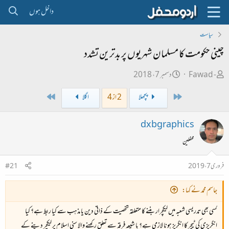
داخل ہوں
سیاست
چينی حکومت کا مسلمان شہريوں پر بدترين تشدد
ص
ت
Fawad -
دسمبر 7، 2018
ا
ا
Last
First
پچھلا
2 از 4
اگلا
ح
ر
ب
ی
dxbgraphics
ل
خ
محفلین
ڑ
ا
ی
ب
فروری 7، 2019
#21
ت
د
جاسم محمد نے کہا:
ا
کسی بھی تدریسی شعبہ میں لیکچرار بننے کا متعلقہ شخصیت کے ذاتی دین یا مذہب سے کیا ربط ہے؟ کیا
ء
انگریزی کی ٹیچر کا انگریز ہونا لازمی ہے؟ یا شیعہ فرقہ سے تعلق رکھنے والا سنی اسلام پر لیکچر دینے کے