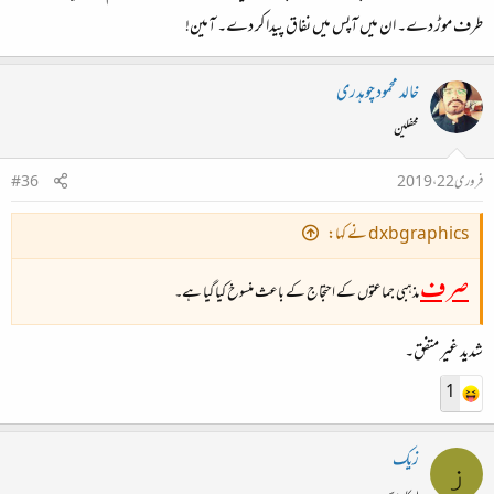
طرف موڑ دے۔ ان میں آپس میں نفاق پیدا کر دے۔ آمین!
خالد محمود چوہدری
محفلین
فروری 22، 2019
#36
dxbgraphics نے کہا:
صرف
مذہبی جماعتوں کے احتجاج کے باعث منسوخ کیا گیا ہے۔
شدید غیر متفق۔
1
زیک
ز