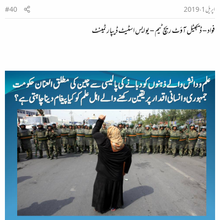
اپریل 1، 2019
#40
فواد – ڈيجيٹل آؤٹ ريچ ٹيم – يو ايس اسٹيٹ ڈيپارٹمينٹ