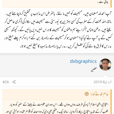
جاتی ہے ۔
آپ الحمدللہ مسلمان ہیں۔ مسیحیت کو نہیں مانتے۔ بالفرض اس مذہب پر تحقیق کرنا چاہتے ہیں۔
ماشاءاللہ محنت کر کے مغرب کی کسی بہترین یونیورسٹی سے مسیحیت میں سکالر کی ڈگری حاصل کر
لیتے ہیں۔ وطن واپس آکر اپنے ہم وطنوں کو مسیحیت کا درس نہیں دیں پائیں گے۔ کیونکہ مسیحی
کہیں گے یہ آپ نے کیا کیا؟ مسلمان ہو کر مسیحیت کے ریسرچر بن گئے؟ براہ کرم پہلے مبلغ اور
مدرس کا فرق جاننے کی کوشش کریں۔ مدرس یا ریسرچر مذہب کا مبلغ نہیں ہوتا۔
dxbgraphics
محفلین
فروری 8، 2019
#26
جاسم محمد نے کہا:
احتجاجی ابھی اسلام آباد کی طرف رواں دواں تھے۔ اس دوران حکومت نے ہالینڈ کے سفیر کو دو بار
طلب کر کے شدید احتجاج ریکارڈ کروایا۔ ساتھ ایک دھمکی بھی دی کہ وہ معاملہ کو اقوام متحدہ، او آئی سی اور