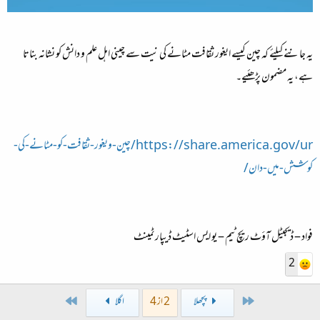
یہ جاننے کیلئے کہ چین کیسے ایغور ثقافت مٹانے کی نیت سے چینی اہل علم و دانش کو نشانہ بناتا
ہے، یہ مضمون پڑھئیے۔
https://share.america.gov/ur/چین-ویغور-ثقافت-کو-مٹانے-کی-
کوشش-میں-دان/
فواد – ڈيجيٹل آؤٹ ريچ ٹيم – يو ايس اسٹيٹ ڈيپارٹمينٹ
2
Last
First
پچھلا
2 از 4
اگلا