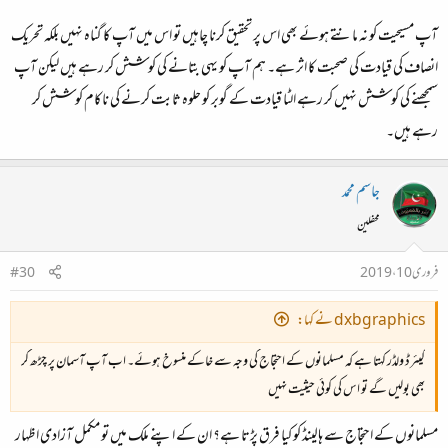
آپ مسیحیت کو نہ مانتے ہوئے بھی اس پر تحقیق کرنا چاہیں تو اس میں آپ کا گناہ نہیں بلکہ تحریک
انصاف کی قیادت کی صحبت کا اثر ہے۔ ہم آپ کو یہی بتانے کی کوشش کر رہے ہیں لیکن آپ
سمجھنے کی کوشش نہیں کر رہے الٹا قیادت کے گوبر کو حلوہ ثابت کرنے کی ناکام کوشش کر
رہے ہیں۔
جاسم محمد
محفلین
فروری 10، 2019
#30
dxbgraphics نے کہا:
گیئرڈ ولڈر کہتا ہے کہ مسلمانوں کے احتجاج کی وجہ سے خاکے منسوخ ہوئے۔ اب آپ آسمان پر چڑھ کر
بھی بولیں گے تو اس کی کوئی حیثیت نہیں
مسلمانوں کے احتجاج سے ہالینڈ کو کیا فرق پڑتا ہے؟ ان کے اپنے ملک میں تو مکمل آزادی اظہار