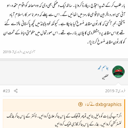
بار طلب کر کے شدید احتجاج ریکارڈ کروایا۔ ساتھ ایک دھمکی بھی دی کہ وہ معاملہ کو اقوام متحدہ، او
آئی سی اور دیگر بین الاقوامی فارمز میں اٹھائیں گے۔ اس سےپہلے کہ دھرنا سرکار اسلام آباد
پہنچتی، خبر آ گئی کہ کارٹون مقابلہ منسوخ کیا جا چکا ہے۔ کیونکہ خود ہالینڈ میں کچھ پاکستانی پکڑے گئے
تھے جو اس مقابلہ پر دہشتگردی کا پلان بنا رہے تھے۔ اس صورتحال میں حکومتی دباؤ کے تحت ان
کو کارٹون مقابلہ منسوخ کرنا پڑا۔
آخری تدوین:
فروری 7، 2019
جاسم محمد
محفلین
فروری 7، 2019
#23
dxbgraphics نے کہا:
اگر آپ کی بات کو دلیل بنائیں تو پھر تو مکینک کے پاس جاکر علاج کروائیں۔ ڈاکٹر کے پاس جاکر بلڈنگ
کنسٹرکشن کروائیں۔ بلڈر کے پاس جاکر گاڑی ٹھیک کروائیں