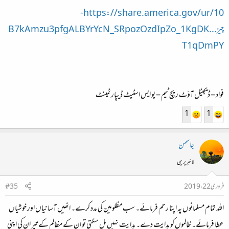
https://share.america.gov/ur/10-
چیز...B7kAmzu3pfgALBYrYcN_SRpozOzdIpZo_1KgDK
T1qDmPY
فواد – ڈيجيٹل آؤٹ ريچ ٹيم – يو ايس اسٹيٹ ڈيپارٹمينٹ
1
1
جاسمن
لائبریرین
فروری 22، 2019
#35
اللہ تمام مسلمانوں پہ اپنا رحم فرمائے۔ سب مظلومین کی مدد کرے۔ انھیں آسانیاں اور خوشیاں
عطا فرمائے۔ ظالموں کو ہدایت دے۔ ہدایت نہیں مل سکتی تو ان کے مظالم کے تیر ان کی اپنی