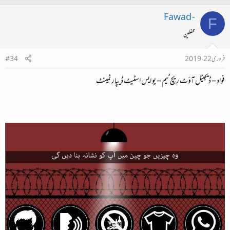
Fawad -
F
محفلین
فروری 22، 2019
#34
فواد – ڈيجيٹل آؤٹ ريچ ٹيم – يو ايس اسٹيٹ ڈيپارٹمينٹ