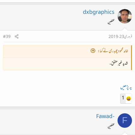
dxbgraphics
محفلین
فروری 23، 2019
#39
خالد محمود چوہدری نے کہا:
شدید غیر متفق۔
یہ پڑھیں
1
Fawad -
F
محفلین