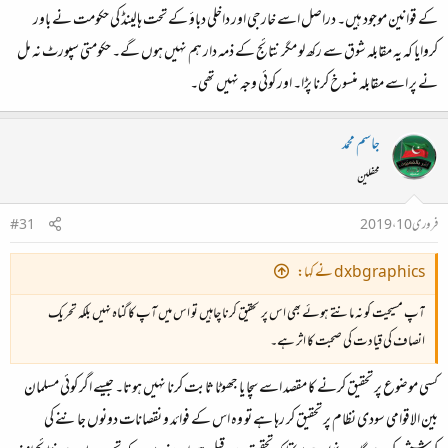
کے قوانین موجود ہیں۔ دراصل اسے خارجی اور داخلی دباؤ کے تحت ہالینڈ کی حکومت نے باور
کروایا کہ یہ مقابلہ شوق سے رکھ لو مگر نتائج کے ذمہ دار ہم نہیں ہوں گے۔ حکومتی سپورٹ نہ مل
نے پر اسے مقابلہ منسوخ کرنا پڑا۔ اور کوئی وجہ نہیں تھی۔
جاسم محمد
محفلین
فروری 10، 2019
#31
dxbgraphics نے کہا:
آپ مسیحیت کو نہ مانتے ہوئے بھی اس پر تحقیق کرنا چاہیں تو اس میں آپ کا گناہ نہیں بلکہ تحریک
انصاف کی قیادت کی صحبت کا اثر ہے۔
کسی موضوع پر تحقیق کرنے کا مقصد اسے سچا یا جھوٹا ثابت کرنا نہیں ہوتا۔ جیسے اگر کوئی مسلمان
بین الاقوامی سودی نظام پر تحقیق کر رہا ہے تو وہ اس کے فوائد و نقصانات دونوں جاننے کی