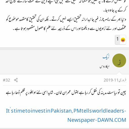
کوشش کرے گا۔ یہ نہیں ہو سکتا کہ تحقیق سے قبل ہی اپنے دین کے تحت سارے نتائج اخذ
کر کے یہ جا وہ جا۔
دنیا بھر کے ریسرچرز غیرجانبدارانہ تحقیق ایسے نہیں کرتے۔ بلکہ ان کی تحقیق کا مقصد موضوع کو
مختلف اور نئے زاویوں سے دیکھنا اور اس کے ذریعہ نئے علم کا حصول مقصود ہوتا ہے۔
1
زیک
ز
ایکاروس
فروری 11، 2019
#32
چین تو ریاست مدینہ کی نقل کر رہا ہے بقول عمران خان۔ شاید اسی لئے اویغور پر ظلم ڈھا رہا ہے
It’s time to invest in Pakistan, PM tells world leaders -
Newspaper - DAWN.COM