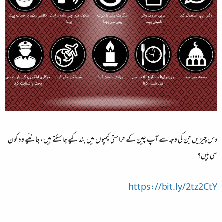
دس چیزیں جن کی وجہ سے آپ چین کے حراستی کیمپوں میں بند کیے جا سکتے ہیں، جانئیے وہ کون
سی ہیں؟
https://bit.ly/2tz2CtY