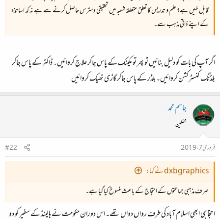
قابل نہیں ہے؟ علم و تدریس کا تعلق متعلقہ شعبہ میں تحقیقی دسترس حاصل کرنے سے ہے نہ کہ اساتذہ
کے اپنے ذاتی مذہب سے۔
اگر آپ کی بات کو دلیل بنائیں تو پھر تو مکینک کے پاس جاکر علاج کروائیں۔ ڈاکٹر کے پاس جاکر
بلڈنگ کنسٹرکشن کروائیں۔ بلڈر کے پاس جاکر گاڑی ٹھیک کروائیں
جاسم محمد
محفلین
فروری 7، 2019
#22
dxbgraphics نے کہا:
صرف مذہبی جماعتوں کے احتجاج کے باعث منسوخ کیا گیا ہے۔
احتجاجی ابھی اسلام آباد کی طرف رواں دواں تھے۔ اس دوران حکومت نے ہالینڈ کے سفیر کو دو