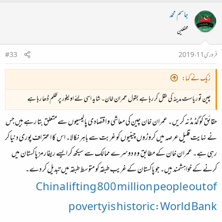
جاسم محمد
محفلین
فروری 11، 2019
#33
زیک نے کہا:
چین تو ریاست مدینہ کی نقل کر رہا ہے بقول عمران خان۔ شاید اسی لئے اویغور پر ظلم ڈھا رہا ہے
حقائق کوگڈ مڈ نہ کریں۔ عمران خان چین کی معاشی و اقتصادی پالیسیوں سے متعلق بتا رہے ہیں جس
نے نہایت قلیل عرصہ میں کروڑوں چینیوں کو غربت سے باہر نکالا۔ اس کا اعتراف پوری دنیا کر
رہی ہے۔ عمران خان کے مطابق وہ دوسرے ممالک سے سیکھ کر ایسے ریفارمز پاکستان میں
کرنے کے خواہشمند ہیں۔ جو پاکستان کے غریب طبقہ کو متوسط طبقہ میں تبدیل کر دے۔
China lifting 800 million people out of
poverty is historic:World Bank