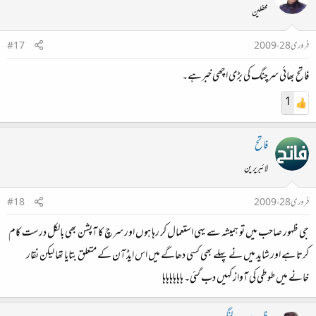
محفلین
فروری 28، 2009
#17
فاتح بھائی سرچنگ کی بڑی اچھی خبرہے۔
1
فاتح
لائبریرین
فروری 28، 2009
#18
جی ظہور صاحب میں تو ہمیشہ سے یہی استعمال کر رہا ہوں اور سرچ کا آپشن بھی بالکل درست کام
کرتا ہے اور شاید میں نے پہلے بھی کسی دھاگے میں اس ایڈ آن کے متعلق بتایا تھا لیکن نقار
خانے میں طوطی کی آواز کہیں دب گئی۔ ہاہاہاہاہاہا