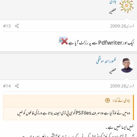
ہادی
محفلین
فروری 28، 2009
#13
ایک اور Pdf writer سے یہ رزلٹ آیا ہے
ظہور احمد سولنگی
محفلین
فروری 28، 2009
#14
ہادی نے کہا:
وہ میں نے لوڈ کیا ہے وہ صرف PS Files کو ہی پی ڈی ایف بناتا ہے ورڈ کی فائلوں کو نہیں
نہیں ایسا نہیں ہے۔