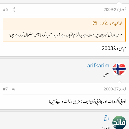
فروری 27، 2009
#6
محمد عویدص نے کہا:
م س ورڈ کی کنوریژن میں مسئلہ ہے پروگرام ٹھیک ہے آپ۔ آپ کونسا آفس استعمال کر رہے ہیں؟
م س ورڈ 2003
arifkarim
معطل
فروری 27، 2009
#7
اڈوبی اکروباٹ اور جاز پی ڈی ایف بہترین رزلٹ دیتے ہیں!
فاتح
لائبریرین