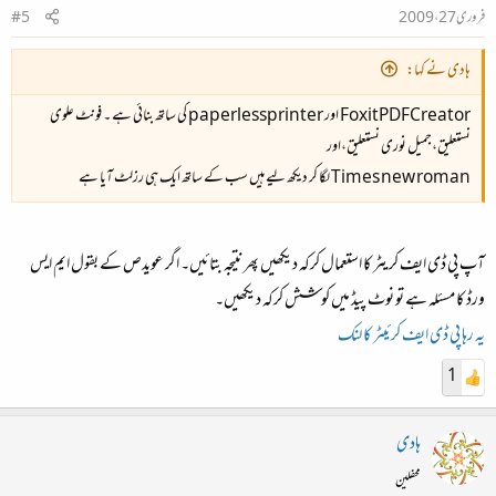
فروری 27، 2009
#5
ہادی نے کہا:
FoxitPDFCreator اور paperlessprinter کی ساتھ بنائی ہے ۔ فونٹ علوی
نستعلیق،جمیل نوری نستعلیق،اور
Times new roman لگا کر دیکھ لیے ہیں سب کے ساتھ ایک ہی رزلٹ آیا ہے
آپ پی ڈی ایف کریٹر کا استعمال کرکہ دیکھیں پھر نتیجہ بتائیں۔ اگر عویدص کے بقول ایم ایس
ورڈ کا مسئلہ ہے تو نوٹ پیڈ میں کوشش کرکہ دیکھیں۔
یہ رہا پی ڈی ایف کرئیٹر کا لنک
1
ہادی
محفلین