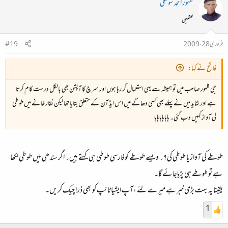
ظہور احمد سولنگی
محفلین
فروری 28، 2009
#19
فاتح نے کہا:
جی ظہور صاحب میں تو ہمیشہ سے یہی استعمال کر رہا ہوں اور سرچ کا آپشن بھی بالکل درست کام کرتا
ہے اور شاید میں نے پہلے بھی کسی دھاگے میں اس ایڈ آن کے متعلق بتایا تھا لیکن نقار خانے میں طوطی
کی آواز کہیں دب گئی۔ ہاہاہاہاہاہا
طوطے کی آواز یا طوطی کی؟۔ ویسے طوطے کو فارسی طوطی ہی کہتے ہیں۔ اگر سندھی میں طوطی لکھا
ہے تو طوطے ہی پڑہاجائے گا۔
یقینا یہ بہت بڑی خبر ہے میرے لئے ،آپ ایشیا ٹائپ کو بھی ذرا چیک کریں۔
1