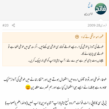
فاتح
لائبریرین
فروری 28، 2009
#20
ظہور احمد سولنگی نے کہا:
طوطے کی آواز یا طوطی کی؟۔ ویسے طوطے کو فارسی طوطی ہی کہتے ہیں۔ اگر سندھی میں طوطی لکھا ہے تو
طوطے ہی پڑہاجائے گا۔
یقینا یہ بہت بڑی خبر ہے میرے لئے ،آپ ایشیا ٹائپ کو بھی ذرا چیک کریں۔
طوطا، طُوطی اور توتا تینوں اردو میں استعمال ہوتے ہیں اور "نقار خانے میں طوطی کی آواز" ایک
محاورہ ہے جو قدما نے ایسے ہی استعمال کیا ہے اور ہم ٹھہرے مقلدین
بی بی سی کا کاپی رائٹ فونٹ "اردو نسخ ایشیا ٹائپ" شاید اوپن ٹائپ نہیں (واللہ اعلم بالصواب)