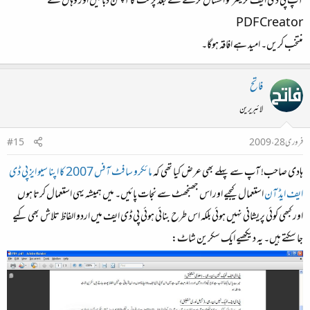
آپ پی ڈی ایف کرئیٹر کو انسٹال کرنے کے بعد پرنٹ کا آپشن دبائیں اور وہاں سے
PDF Creator
منتخب کریں۔ امید ہے افاقہ ہوگا۔
فاتح
لائبریرین
فروری 28، 2009
#15
ہادی صاحب! آپ سے پہلے بھی عرض کیا تھی کہ
مائکرو سافٹ آفس 2007 کا اپنا سیو ایز پی ڈی
ایف ایڈ آن
استعمال کیجیے اور اس جھنجھٹ سے نجات پائیں۔ میں ہمیشہ یہی استعمال کرتا ہوں
اور کبھی کوئی پریشانی نہیں ہوئی بلکہ اس طرح بنائی ہوئی پی ڈی ایف میں اردو الفاظ تلاش بھی کیے
جا سکتے ہیں۔ یہ دیکھیے ایک سکرین شاٹ: