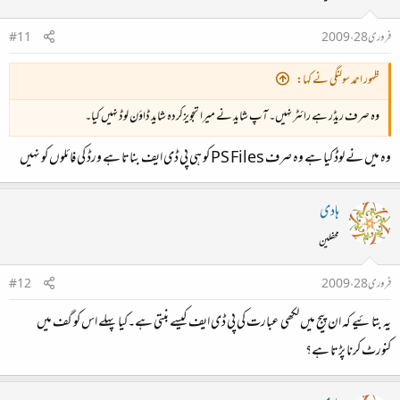
فروری 28، 2009
#11
ظہور احمد سولنگی نے کہا:
وہ صرف ریڈر ہے رائٹر نہیں۔ آپ شاید نے میرا تجویزکردہ شاید ڈاؤن لوڈ نہیں کیا۔
وہ میں نے لوڈ کیا ہے وہ صرف PS Files کو ہی پی ڈی ایف بناتا ہے ورڈ کی فائلوں کو نہیں
ہادی
محفلین
فروری 28، 2009
#12
یہ بتائیے کہ ان پیج میں لکھی عبارت کی پی ڈی ایف کیسے بنتی ہے۔کیا پہلے اس کو گف میں
کنورٹ کرنا پڑتا ہے؟