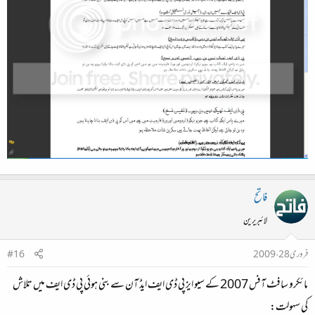
فاتح
لائبریرین
فروری 28، 2009
#16
مائکرو سافٹ آفس 2007 کے سیو ایز پی ڈی ایف ایڈ آن سے بنی ہوئی پی ڈی ایف میں تلاش
کی سہولت: