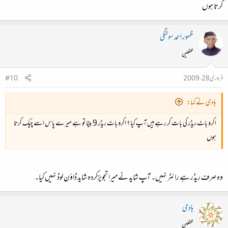
کرتا ہوں
ظہور احمد سولنگی
محفلین
فروری 28، 2009
#10
ہادی نے کہا:
اکرو باٹ ریڈر کی بات کر رہے ہیں آپ کیا ؟ اکرو باٹ ریڈر 9 بیٹا تو ہے میرے پاس اسے چیک کرتا
ہوں
وہ صرف ریڈر ہے رائٹر نہیں۔ آپ شاید نے میرا تجویزکردہ شاید ڈاؤن لوڈ نہیں کیا۔
ہادی
محفلین