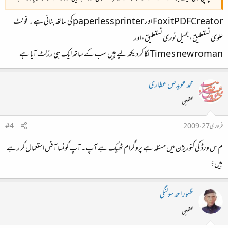
FoxitPDFCreator اور paperlessprinter کی ساتھ بنائی ہے ۔ فونٹ
علوی نستعلیق،جمیل نوری نستعلیق،اور
Times new roman لگا کر دیکھ لیے ہیں سب کے ساتھ ایک ہی رزلٹ آیا ہے
محمد عویدص عطاری
محفلین
فروری 27، 2009
#4
م س ورڈ کی کنوریژن میں مسئلہ ہے پروگرام ٹھیک ہے آپ۔ آپ کونسا آفس استعمال کر رہے
ہیں؟
ظہور احمد سولنگی
محفلین