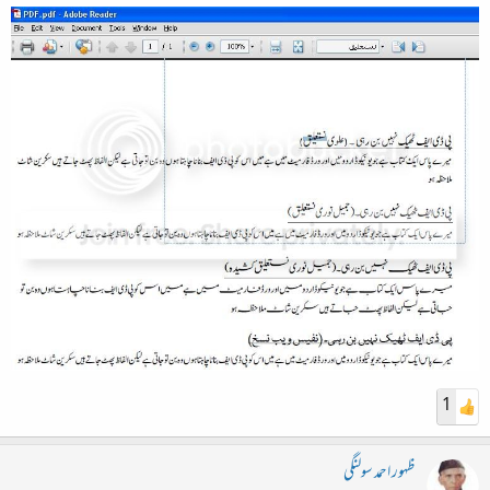
1
ظہور احمد سولنگی