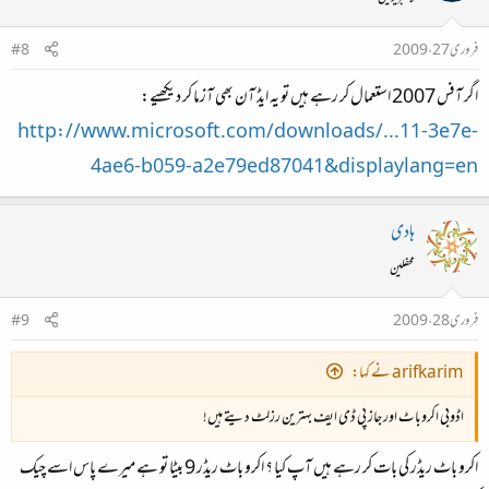
فروری 27، 2009
#8
اگر آفس 2007 استعمال کر رہے ہیں تو یہ ایڈ آن بھی آزما کر دیکھیے:
http://www.microsoft.com/downloads/...11-3e7e-
4ae6-b059-a2e79ed87041&displaylang=en
ہادی
محفلین
فروری 28، 2009
#9
arifkarim نے کہا:
اڈوبی اکروباٹ اور جاز پی ڈی ایف بہترین رزلٹ دیتے ہیں!
اکرو باٹ ریڈر کی بات کر رہے ہیں آپ کیا ؟ اکرو باٹ ریڈر 9 بیٹا تو ہے میرے پاس اسے چیک