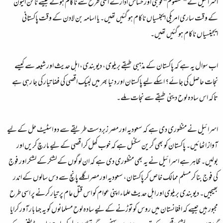
اسرائیل کے "معصوم" فوجی اور حساس ادارے اسی طرح سے ناکام ہوئے جیسے نائن الیون
کے وقت ساری امریکی ایجنسیاں ناکام ہو گئیں تھیں۔ یا اسامہ بن لادن کے وقت پاکستانی
ایجینسیاں ناکام ہو گئیں تھیں۔
اب سوال یہ ہے کہ پاکستان کے مذہبی طبقے بریلوی، دیوبندی، اہل حدیث اور شیعہ سے کیسے
نجات حاصل کی جائے؟ اسکے لیے پاکستان اور دنیا بھر میں لبیک اقصی کی فضا تیار کی جا رہی ہے
تاکہ اس سادہ لوح دینی طبقے سے نجات ملے۔
اسرائیل نے منظوری دی ہے کہ سعودیہ اور مصر زبردست طریقے سے دو اسٹیٹ حل کے لیے
آواز اٹھائیں۔ پاکستان کو بھی گرین سگنل ہے کہ خوب کھل کر اقصی کے لیے مارچ کریں اور
بولیں۔ ظاہر ہے اسرائیل نے یہ بھی منظوری دی ہے کہ ان لوگوں کے لشکر کے لشکر اور فوج
کی فوج بنا کر مسلم ممالک خاص کر پاکستان، سعودیہ اور مصر اگلے پانچ سے دس سالوں کے اندر
بھیجیں۔ دیوبندی بریلوی اور اہل حدیث علماء اپنی عوام کو اس قتل عام پر تیار کرنے پر اسی طرح
مجبور ہیں جیسے کہ افغانستان میں روس کو توڑنے کے لیے سادہ لوح مسلمانوں کو یہ جہا بارآور کرایا