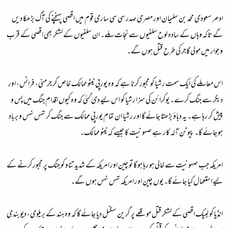
ادھر سعودی محمد بن سلیمان اور مصری صدر سی سی ساری قوم میں اقصی پہنچنے کی آگ بڑھکا دیں
گے تاکہ وہاں کے سادہ لوح سلفیوں سے نجات ملے۔ ان سلفیوں کے لشکر بھی اقصی کے قرب
و جوار میں مولی گاجر کی طرح قتل ہوں گے۔
اس معاملے کی ایک سمت رشیا کو مجبور کرنا ہے کہ وہ یورپی نیٹو ممالک خاص کر جرمنی، فرانس، اور
دیگر سے جنگ کرے۔ یوکرائن کی سزا رشیا کو اس لیے دی گئی کہ وہ کیوں اقدام جنگ میں پس و
پیش کر رہا ہے۔ یہ دباؤ بڑھتا جائے گا اور رشیا ان تمام یورپی ممالک سے جنگ کر تہس نہس و برباد
ہو جائے گا۔ پیوٹن آلہ کار ہے صہونیت کا جیسے کہ نیٹو ممالک۔
امریکہ جب صہونیت سے خالی ہو رہا ہو گا تو چین اور امریکہ کے شدید تناو کو جنگ پر مجبور کرنے کے
لیے استعمال کیا جائے گا۔ یوں چین اور امریکہ تہس نہس ہوں گے۔
انڈیا کو لبیک اقصی کے لشکر قتل موقعے پر گرین سگنل دیا جائے گا کہ وہ ہند کے بریلوی، دیوبندی