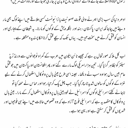
رسولﷺ کہلائے جانے والے گروہ کی روح و بدن پر جاری ہو جائے اور وہ کٹ مریں؟
ادھر دنیا کی سب بڑی ابھرنے والی قوت صہونیت یا زائیونسٹ کسی علاقے میں اپنے لوگ بھی مار
دیتے ہیں چاجائکہ ایران، پاکستان، ہند اور بنگلہ دیش کے لوگوں کو مارنا۔ یہ شیطان کے پجاری اور
انسان کو قتل کرنے میں سخت تیز ہیں۔ یہاں تک کہ بچے قتل کرنا انکا پسندیدہ مشغلہ ہے۔
اب کل ملا کہ صورتحال یہ ہے کہ جیسے نائن ایلون میں عرب کے گمراہ نوجوانوں سے ورلڈ ٹریڈ
سینٹر کو بظاہر گرایا گیا۔ تین ہزار امریکی لوگ مارے گئے اور پھر افغانستان اور پاکستان میں جو قتل
عام بیس سال ہوا وہ سب نے دیکھا۔ بعینہ اسی طرح ہینی بال پروٹوکال استعمال کرنے کے لیے
غزہ کے لوگوں کو سالوں شدید ٹارچر کیا گیا۔ جب پھل پک کر تیار ہوا اور حماس نے حملہ کیا تو
ناجانے کتنے اسرائیلی لوگوں کو اسرائیل نے خود ہینی بال پروٹوکال استعمال کر کے مارا۔ ہینی بال
پروٹوکال کا مقصد یہ ہے کہ اسرائیلی فوج آزاد ہے کہ وہ مخصوص حالات میں اپنے ہی فوجیوں اور
شہریوں کو قتل کر سکتی ہے اور یہی ہوا ہے۔