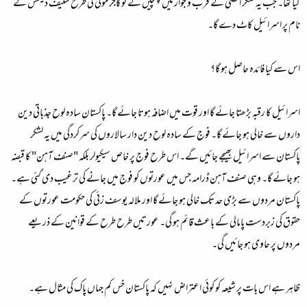
گیا تھا۔ جب یہ لشکر اقصی کے قرب و جوار میں پہنچیں گے تو گاجر مولی کی طرح سلیف ڈیفنس کے
نام پر اسرائیل کاٹ دے گا۔
اس سے کیا فائدہ حاصل ہو گا؟
اسرائیل کا رقبہ بڑھتا جائے گا اور قوت میں اضافہ ہوتا جائے گا۔ پاکستان سادہ لوح جذباتی دین
داروں سے خالی ہو جائے گا۔ فوج کے سادہ لوح دین دار سالاروں کی سرکردگی میں یہ لشکر
پاکستان سے اسرائیل بھیجے جائیں گے۔ اس طرح فوج پر خاص سیکیولر بلکہ "صنف آہن" کا قبضہ
ہو جائے گا۔ وہی صنف آہن ڈرامہ جس میں عورتوں کو فوج میں جانے کی ترغیب دی گئی ہے۔
پاکستان مردوں سے بڑی حد تک خالی ہو جائے گا اور ملالہ یوسف زئی کی حکومت عورتوں کے
حقوق کی زبردست پامالی کے باعث قائم ہو گی۔ عورتیں طرح طرح کے قوانین کے ذریعے
مردوں پر حاوی ہو جائیں گی۔
ظاہر ہے اس بات پر شیعہ کو کوئی اعتراض نہیں کہ پاکستان خس کم جہاں پاک کی مثال ہے۔