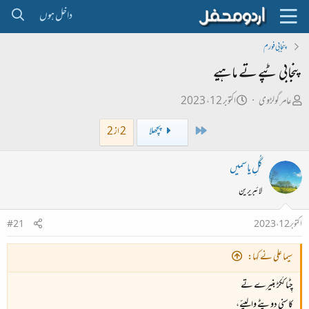
داخل ہوں
پنجابی فورم
پنجابی ٹپے تے ماہیے
ص
ت
عامر گولڑوی
اکتوبر 12، 2023
ا
ا
First
پچھلا
2 از 2
ح
ر
ب
ی
گُلِ یاسمیں
ل
خ
لائبریرین
ڑ
ا
ی
ب
اکتوبر 12، 2023
#21
ت
د
سیما علی نے کہا:
ا
چِٹّا کُکڑ بنیرے تے
ء
کاسنی دوپٹے والیئے،