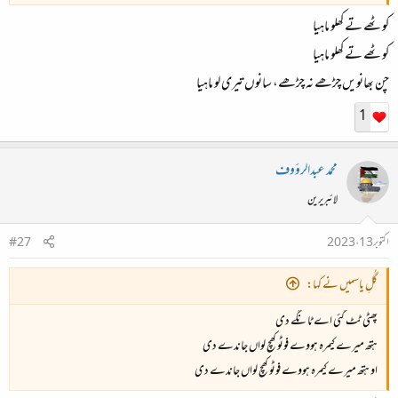
کوٹھے تے کھلو ماہیا
کوٹھے تے کھلو ماہیا
چن بھانویں چڑھے نہ چڑھے، سانوں تیری لو ماہیا
1
محمد عبدالرؤوف
لائبریرین
اکتوبر 13، 2023
#27
گُلِ یاسمیں نے کہا:
پھٹی ٹٹ گئی اے ٹانگے دی
ہتھ میرے کیمرہ ہووے فوٹو کھچ لواں جاندے دی
او ہتھ میرے کیمرہ ہووے فوٹو کھچ لواں جاندے دی