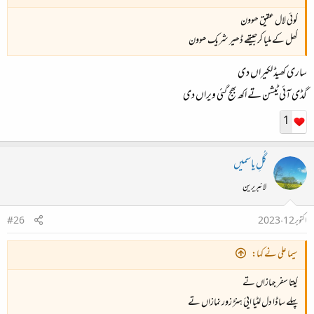
کوئی لال عقیق ھوون
کھل کے ملیا کرجیتھے ڈھیر شریک ھوون
ساری کھیڈ لکیراں دی
گڈی آئی ٹیشن تے اکھ بھج گئی ویراں دی
1
گُلِ یاسمیں
لائبریرین
اکتوبر 12، 2023
#26
سیما علی نے کہا:
کیتا سفر جہازاں تے
پہلے ساڈا دل لٹیا ایئ ہنڑ زور نمازاں تے