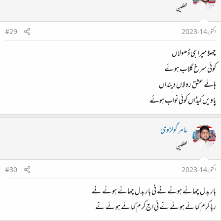
محفلین
اکتوبر 14، 2023
#29
چھلا میرا جی ڈھولاں
کوئی سرخ گلاب ہوئے
ہائے عشق رولاں دینداں
پاویں کیڈاں کوئی نواب ہوئے
عامر گولڑوی
محفلین
اکتوبر 14، 2023
#30
بار بدل چھائے ہوئے نے نی بار بدل چھائے ہوئے نے
ربا کرم کمائے ہوئے نے نی اج کرم کمائے ہوئے نے