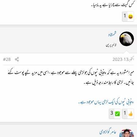
کس گیت سے چرایا ہے یہ ماہیا۔
1
شمشاد
لائبریرین
اکتوبر 13، 2023
#28
میرا مشورہ یہ ہے کہ پنجابی ٹپوں کی جو لڑی پہلے سے موجود ہے، اسی میں مزید ٹپے پوسٹ کئے
جائیں۔ لڑی کا ربط مندرجہ ذیل ہے۔
پنجابی ٹپوں کی ایک لڑی یہاں موجود ہے۔
3
1
عامر گولڑوی