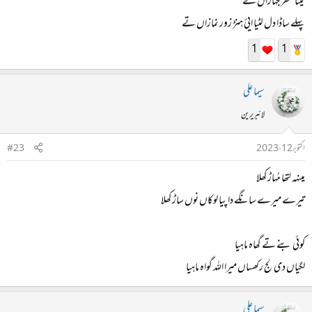
کیتا سفر جہازاں تے
پہلے ساڈا دل لٹیا ایئ ہنڑ زور نمازاں تے
1
1
سیما علی
لائبریرین
اکتوبر 12، 2023
#23
مینہہ لتھا مُہاڑ کھلا
تیرے میرے سانگے دا پیا لوکاں نوں ساڑ کھلا
کوئی بنے تے گھاہ ماہیا
لگیاں دی لج رکھساں میرا اللہ گواہ ماہیا
سیما علی