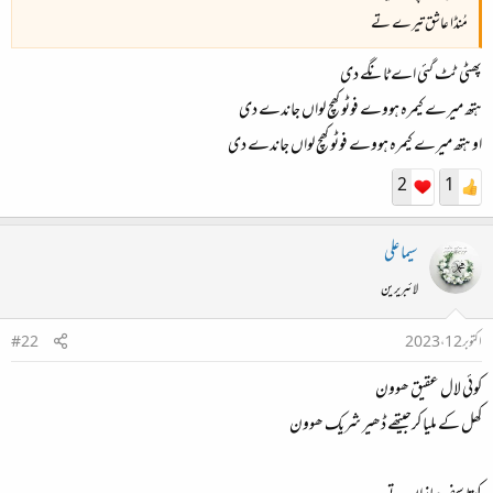
مُنڈا عاشق تیرے تے
پھٹی ٹٹ گئی اے ٹانگے دی
ہتھ میرے کیمرہ ہووے فوٹو کھچ لواں جاندے دی
او ہتھ میرے کیمرہ ہووے فوٹو کھچ لواں جاندے دی
2
1
سیما علی
لائبریرین
اکتوبر 12، 2023
#22
کوئی لال عقیق ھوون
کھل کے ملیا کرجیتھے ڈھیر شریک ھوون