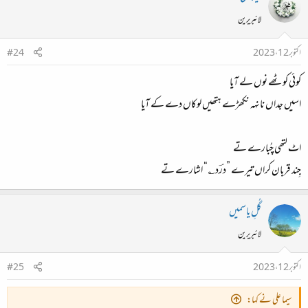
لائبریرین
اکتوبر 12، 2023
#24
کوئی کوٹھے نوں لے آیا
اسیں جداں نانہہ نکھڑے ہتھیں لوکاں دے کے آیا
اٹ لتھی چُبارے تے
جِند قربان کراں تیرے ”درؔد؎“ اشارے تے
گُلِ یاسمیں
لائبریرین
اکتوبر 12، 2023
#25
سیما علی نے کہا: