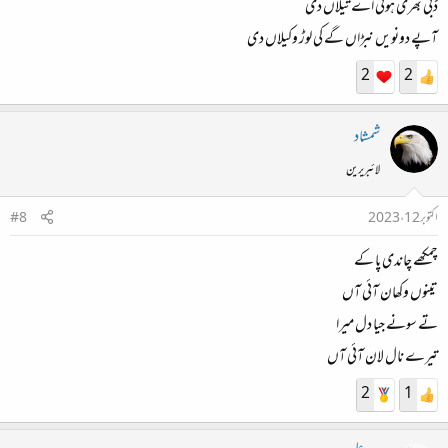
ڈبی بھری ہوئی اے تیلاں دی
آپے دونویں نبڑاں گے کی لوڑ وکیلاں دی
2
2
شمشاد
لائبریرین
اکتوبر 12، 2023
#8
چمکھے چاندی پا کے
تینوں وکھان آئی آں
تے سونے جیا دل میرا
تیرے نال لان آئی آں
2
1