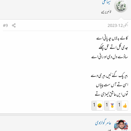
سیما علی
لائبریرین
اکتوبر 12، 2023
#9
کالے بدلاں چہ پانی اے
جدی گل اتے تل چمکے
ساڈے دل دی او رانی اے
بیر پک گئے نیں بیری دے
اسی تے آں ست پیناں
توں ایں عاشق کیہڑی تے
1
1
1
عامر گولڑوی