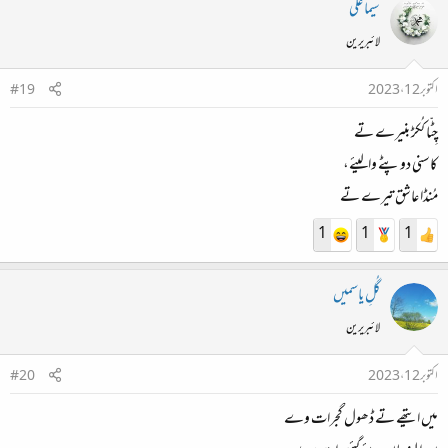
سیما علی
لائبریرین
اکتوبر 12، 2023
#19
چِٹّا کُکڑ بنیرے تے
کاسنی دوپٹے والیئے،
مُنڈا عاشق تیرے تے
1
1
1
گُلِ یاسمیں
لائبریرین
اکتوبر 12، 2023
#20
میں ایتھے تے ڈھول گجرات وے