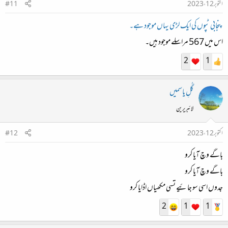
اکتوبر 12، 2023
#11
پنجابی ٹپوں کی ایک لڑی یہاں موجود ہے۔
اس میں 567 مراسلے موجود ہیں۔
2
1
گُلِ یاسمیں
لائبریرین
اکتوبر 12، 2023
#12
باگے وچ آیا کرو
باگے وچ آیا کرو
جدوں اسی سو جائیے تسی مکھیاں اڈایا کرو
2
1
1