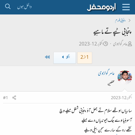
داخل ہوں
پنجابی فورم
پنجابی ٹپے تے ماہیے
ص
ت
عامر گولڑوی
اکتوبر 12، 2023
ا
ا
Last
1 از 2
اگلا
ح
ر
ب
ی
عامر گولڑوی
ل
خ
محفلین
ڑ
ا
ی
ب
اکتوبر 12، 2023
#1
ت
ساریاں اوتھے سلام تے جھل آؤ پنجابی شغل میلے وچ
د
ا
آسوہنیا وے جگ جیو ندیاں دے میلے
ء
کتھے رہ گے سارے سجن بیلی ویلے