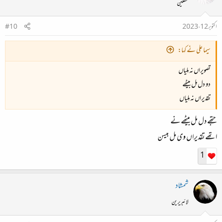
محفلین
اکتوبر 12، 2023
#10
سیما علی نے کہا:
تصویراں نہ مِلیاں
دو دل مِل بیٹھے
تقدیراں نہ مِلیاں
جتھے دل مل بیٹھے نے
اتھے تقدیراں وی مل بیسن
1
شمشاد
لائبریرین