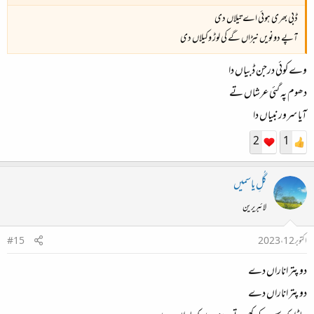
ڈبی بھری ہوئی اے تیلاں دی
آپے دونویں نبڑاں گے کی لوڑ وکیلاں دی
وے کوئی درجن ڈبیاں دا
دھوم پہ گئی عرشاں تے
آیا سرور نبیاں دا
2
1
گُلِ یاسمیں
لائبریرین
اکتوبر 12، 2023
#15
دو پتر اناراں دے
دو پتر اناراں دے