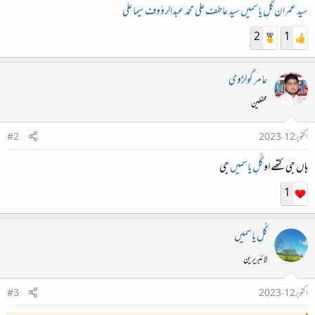
سید عمران
گُلِ یاسمیں
سید عاطف علی
محمد عبدالرؤوف
سیما علی
2
1
عامر گولڑوی
محفلین
اکتوبر 12، 2023
#2
ہاں جی کتھے او
گُلِ یاسمیں
جی
1
گُلِ یاسمیں
لائبریرین
اکتوبر 12، 2023
#3