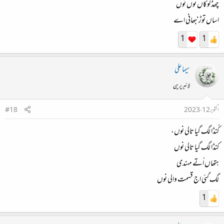
چھڈ لوکاں نوں توں
اساں توڑ نبھانی اے
1
1
سیما علی
لائبریرین
اکتوبر 12، 2023
#18
کُنڈا لگ گیا تالی نوں،
کنڈا لگ گیا تالی نوں
ہتھاں اُتے مہندی
لگ گئی اج قسمت والی نوں
1