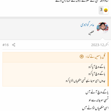
ساڈا دکھ سن کے کھوتے روندے کمہاراں دے
3
عامر گولڑوی
محفلین
اکتوبر 12، 2023
#16
گُلِ یاسمیں نے کہا:
باگے وچ آیا کرو
باگے وچ آیا کرو
جدوں اسی سو جائیے تسی مکھیاں اڈایا کرو
باگے وچ آنے آں
تسی سو جاندے او
اسی مکھیاں اڈانے آں