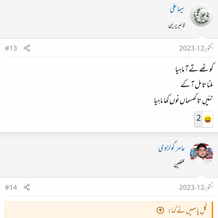
سیما علی
لائبریرین
اکتوبر 12، 2023
#13
کوٹھے تے آ ماہیا
ملنا تا مل آ کے
نئیں تا کھسماں نوں کھا ماہیا
2
عامر گولڑوی
محفلین
اکتوبر 12، 2023
#14
گُلِ یاسمیں نے کہا: