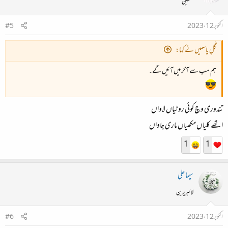
محفلین
اکتوبر 12، 2023
#5
گُلِ یاسمیں نے کہا:
ہم سب سے آخر میں آئیں گے۔
تندوری وچ کوئی روٹیاں لاواں
اتھے کلیاں مکھیاں ماری جاواں
1
1
سیما علی
لائبریرین
اکتوبر 12، 2023
#6