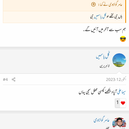
عامر گولڑوی نے کہا:
ہاں جی کتھے او
گُلِ یاسمیں
جی
ہم سب سے آخر میں آئیں گے۔
گُلِ یاسمیں
لائبریرین
اکتوبر 12، 2023
#4
سیما علی
آپا دیکھئے کیسی محفل سجی یہاں
1
عامر گولڑوی