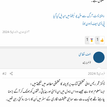
حصول ہے۔
ریختہ ڈاٹ آرگ سے متن یونیکوڈ میں تبدیل کیا گیا
پی ڈی ایف ڈاون لوڈ
آخری تدوین:
فروری 5، 2024
1
1
الف نظامی
لائبریرین
فروری 5، 2024
#2
ڈاکٹر قمر رئیس اپنی تحقیقی کتاب پریم چند کا تحقیقی مطالعہ میں لکھتے ہیں:
ایسا معلوم ہوتا ہے جیسے وہ اس ناول میں ان ذہنی اور جذباتی رشتوں کو جھٹک کر آگے بڑھنا
چاہتے تھے جو ایک مدت سے سماجی حقیقت نگاری کے سفر میں اُن کا راستہ روکتی رہی تھیں۔