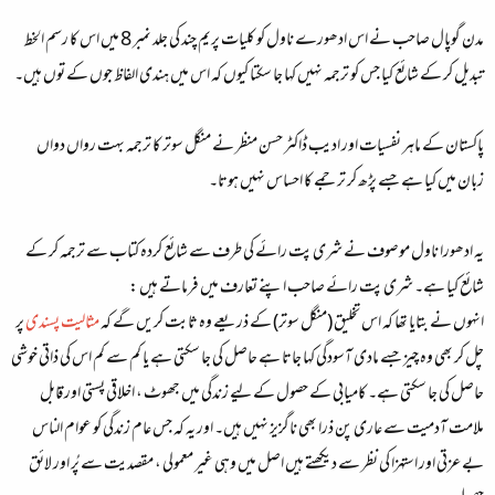
مدن گوپال صاحب نے اس ادھورے ناول کو کلیات پریم چند کی جلد نمبر 8 میں اس کا رسم الخط
تبدیل کر کے شائع کیا جس کو ترجمہ نہیں کہا جا سکتا کیوں کہ اس میں ہندی الفاظ جوں کے توں ہیں۔
پاکستان کے ماہر نفسیات اور ادیب ڈاکٹر حسن منظر نے منگل سوتر کا ترجمہ بہت رواں دواں
زبان میں کیا ہے جسے پڑھ کر ترجمے کا احساس نہیں ہوتا۔
یہ ادھورا ناول موصوف نے شری پت رائے کی طرف سے شائع کردہ کتاب سے ترجمہ کر کے
شائع کیا ہے۔ شری پت رائے صاحب اپنے تعارف میں فرماتے ہیں :
انہوں نے بتایا تھا کہ اس تخلیق (منگل سوتر) کے ذریعے وہ ثابت کریں گے کہ
مثالیت پسندی
پر
چل کر بھی وہ چیز جسے مادی آسودگی کہا جاتا ہے حاصل کی جا سکتی ہے یا کم سے کم اس کی ذاتی خوشی
حاصل کی جا سکتی ہے۔ کامیابی کے حصول کے لیے زندگی میں جھوٹ ، اخلاقی پستی اور قابل
ملامت آدمیت سے عاری پن ذرا بھی ناگزیز نہیں ہیں۔ اور یہ کہ جس عام زندگی کو عوام الناس
بے عزتی اور استہزا کی نظر سے دیکھتے ہیں اصل میں وہی غیر معمولی ، مقصدیت سے پُر اور لائق