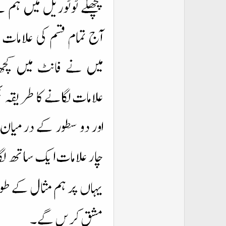
ت
د
ا
ء