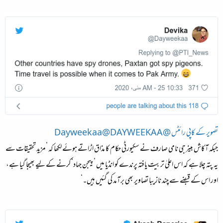
تصویر کے کاپی رائٹس @Dayweekaa@DAYWEEKAA
جبکہ آکاش بینرجی نامی صارف نے سکیورٹی حکام کا مذاق اڑاتے ہوئے لکھا کہ ’مزید تحقیقات سے
یہ پتہ چلا ہے کہ اس اعلیٰ تربیت یافتہ پرندے کو انڈیا میں ’پیجن جہاد‘ کرنے کے لیے بھیجا گیا ہے،
اور اس کے قبضے سے چند نازیبا تصاویر بھی برآمد کی گئیں ہیں۔‘