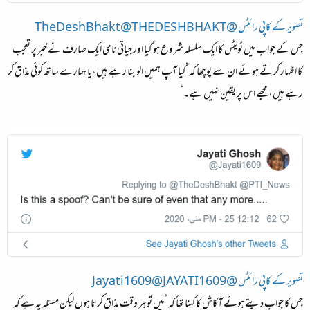
تصویر کے کاپی رائٹس @TheDeshBhakt@THEDESHBHAKT
جس کے جواب میں ٹویٹس کا ایک سلسلہ شروع ہو گیا اور جیاتی نامی ایک صارف نے خبر پر تعجب
کا اظہار کرتے ہوئے ان سے پوچھا کہ ’کیا آپ ہمیں الو بنا رہے ہیں، یا ہمارے ساتھ کوئی مذاق کر
رہے ہیں، مجھے اس پر یقین نہیں ہے۔‘
تصویر کے کاپی رائٹس @Jayati1609@JAYATI1609
جس کا جواب دیتے ہوئے آکاش کا کہنا تھا کہ ’میں تو ہر وقت مذاق کرتا ہوں لیکن مسئلہ یہ ہے کہ