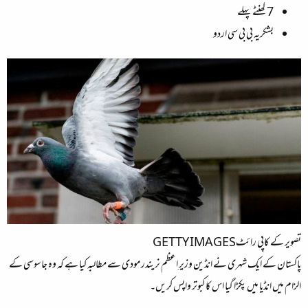
7 گھنٹے پہلے
ء
بشکریہ بی بی سی اردو
تصویر کے کاپی رائٹGETTY IMAGES
پاکستان کے ایک شہری نے انڈین وزیرِ اعظم نریندر مودی سے مطالبہ کیا ہے کہ وہ جاسوسی کے
الزام میں انڈیا میں پکڑا گیا اس کا کبوتر واپس کریں۔