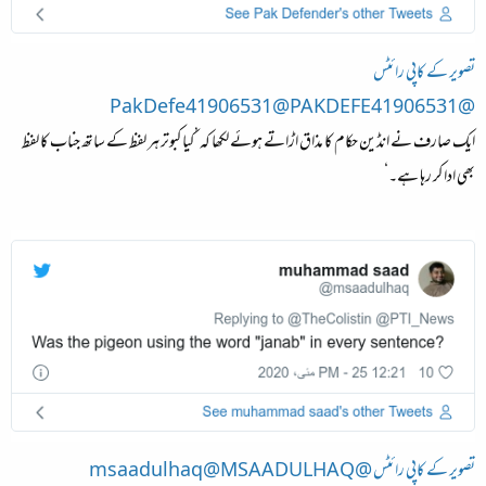
تصویر کے کاپی رائٹس
@PakDefe41906531@PAKDEFE41906531
ایک صارف نے انڈین حکام کا مذاق اڑاتے ہوئے لکھا کہ ’کیا کبوتر ہر لفظ کے ساتھ جناب کا لفظ
بھی ادا کر رہا ہے۔‘
تصویر کے کاپی رائٹس @msaadulhaq@MSAADULHAQ