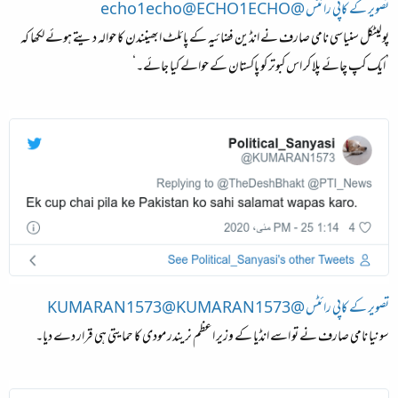
تصویر کے کاپی رائٹس @echo1echo@ECHO1ECHO
پولیٹکل سنیاسی نامی صارف نے انڈین فضائیہ کے پائلٹ ابھینندن کا حوالہ دیتے ہوئے لکھا کہ
’ایک کپ چائے پلا کر اس کبوتر کو پاکستان کے حوالے کیا جائے۔‘
تصویر کے کاپی رائٹس @KUMARAN1573@KUMARAN1573
سونیا نامی صارف نے تو اسے انڈیا کے وزیر اعظم نریندر مودی کا حمایتی ہی قرار دے دیا۔