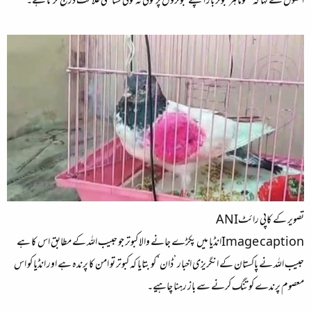
انھوں نے کہا کہ عموماً ہر کبوتر باز اپنے کبوتروں پر کوئی نہ کوئی شناختی علامت درج کرتا ہے۔
تصویر کے کاپی رائٹANI
Image captionانڈیا میں پکڑے جانے والا کبوتر جو حبیب اللہ کے مطابق اس کا ہے
حبیب اللہ نے پاکستان کے انگریزی اخبار ’ڈان‘ کو بتایا کہ کبوتر تو امن کا پرندہ ہے اور انڈیا کو اس
معصوم پرندے کو تنگ کرنے سے باز رہنا چاہیے۔