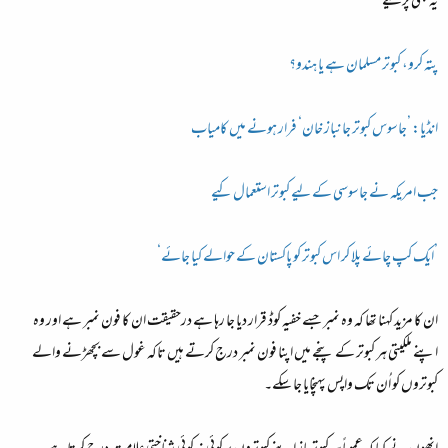
یہ بھی پڑھیے
پتہ کرو، کبوتر مسلمان ہے یا ہندو؟
انڈیا: ’جاسوس کبوتر جانباز خان‘ فرار ہونے میں کامیاب
جب امریکہ نے جاسوسی کے لیے کبوتر استعمال کیے
’ایک کپ چائے پلا کر اس کبوتر کو پاکستان کے حوالے کیا جائے‘
ان کا مزید کہنا تھا کہ وہ نمبر جسے خفیہ کوڈ قرار دیا جا رہا ہے درحقیقت ان کا فون نمبر ہے اور وہ
اپنے ملکیتی ہر کبوتر کے پنجے میں اپنا فون نمبر درج کرتے ہیں تاکہ غول سے بچھڑنے والے
کبوتروں کو اُن تک واپس پہنچایا جا سکے۔