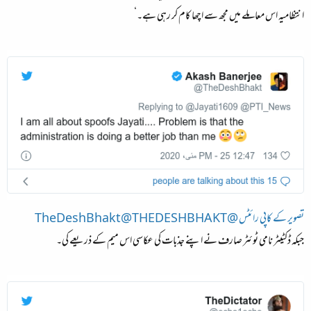
انتظامیہ اس معاملے میں مجھ سے اچھا کام کر رہی ہے۔‘
تصویر کے کاپی رائٹس @TheDeshBhakt@THEDESHBHAKT
جبکہ ڈکٹیٹر نامی ٹوئٹر صارف نے اپنے جذبات کی عکاسی اس میم کے ذریعے کی۔