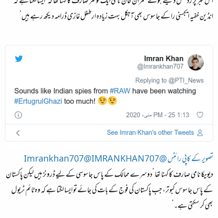
اس خبر پر ردعمل دیتے ہوئے عمران خان نامی ایک ٹوئٹر صارف کا کہنا تھا کہ ’ایسا لگتا ہے کہ
انڈین خفیہ ایجسنی را کے جاسوس بھی آجکل بہت زیادہ ارطغل غازی ڈرامہ دیکھ رہے ہیں‘
تصویر کے کاپی رائٹس @Imrankhan707@IMRANKHAN707
دیویکا نامی صارف کا کہنا تھا ’دوسرے ممالک کے پاس جاسوسی کے لیے ڈرونز ہیں لیکن پاکستان
کے پاس جاسوس کبوتر، جب پاکستان کی فوج کے بات کی جائے تو ایسا لگتا ہے کہ وہ ٹائم ٹریول
بھی کر سکتی ہے۔‘