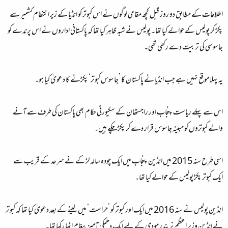
اطلاعات کے مطابق دو روز قبل کچھ مقامی لوگوں نے اس کبوتر کو انڈیا کے زیر انتظام کشمیر سے
پکڑ کر پولیس کے حوالے کیا تھا۔ پولیس نے شبہ ظاہر کیا تھا کہ پاکستانی اداروں نے اس پرندے کو
جاسوسی کی تربیت دے رکھی تھی۔
یہ پہلا موقع نہیں ہے جب انڈیا نے پاکستان کا ’جاسوس کبوتر‘ پکڑنے کا دعویٰ کیا ہو۔
اس سے پہلے ریاست پنجاب اور راجستھان کے سکیورٹی حکام بھی پاکستان کی طرف سے آنے
والے کبوتروں کو مبینہ جاسوس قرار دے کر پکڑ چکے ہیں۔
اسی طرح سنہ 2015 میں انڈین پنجاب میں ایک چودہ سالہ لڑکے نے سرحد کے قریب سے
ایک کبوتر پکڑ پولیس کے حوالے کیا تھا۔
انڈین پولیس نے سنہ 2016 میں ایک اور کبوتر کو ’حراست‘ میں لینے کے بعد دعویٰ کیا تھا کہ کبوتر
نے انڈین وزیر اعظم نریندر مودی کے لیے ایک دھمکی آمیز پیغام اٹھا رکھا تھا۔