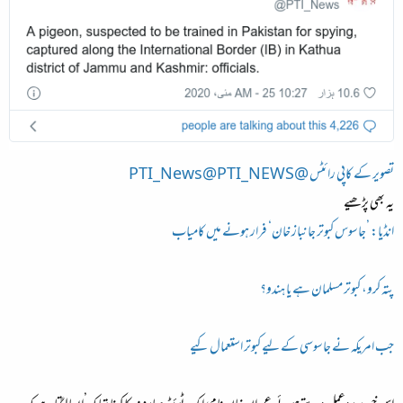
تصویر کے کاپی رائٹس @PTI_News@PTI_NEWS
یہ بھی پڑھیے
انڈیا: ’جاسوس کبوتر جانباز خان‘ فرار ہونے میں کامیاب
پتہ کرو، کبوتر مسلمان ہے یا ہندو؟
جب امریکہ نے جاسوسی کے لیے کبوتر استعمال کیے