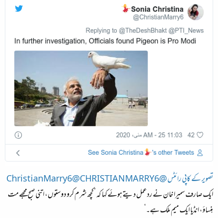
تصویر کے کاپی رائٹس @ChristianMarry6@CHRISTIANMARRY6
ایک صارف سمیرا خان نے ردعمل دیتے ہوئے کہا کہ ’کچھ شرم کرو دوستوں، اتنی صبح مجھے مت
ہنساؤ، انڈیا ایک میم ملک ہے۔‘