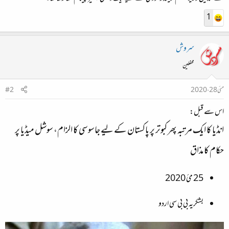
1
سروش
محفلین
مئی 28، 2020
#2
اس سے قبل:
انڈیا کا ایک مرتبہ پھر کبوتر پر پاکستان کے لیے جاسوسی کا الزام، سوشل میڈیا پر
حکام کا مذاق
25 مئ 2020
بشکریہ بی بی سی اردو