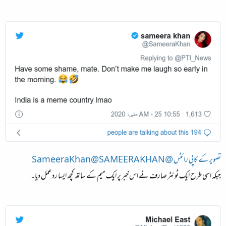
تصویر کے کاپی رائٹس @SameeraKhan@SAMEERAKHAN
جبکہ اسی طرح ایک ٹوئٹر صارف نے اس خبر پر ایک میم کے ساتھ کچھ ایسا ردعمل دیا۔