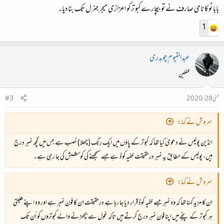
بابا ٹوکا نامی صارف نے تو بیچارے کبوتر کو اعزازی میجر جنرل تک بنا دیا۔
1
عبدالقیوم چوہدری
محفلین
مئی 28، 2020
#3
سروش نے کہا:
انڈین پولیس نے دعویٰ کیا تھا کہ کبوتر کے پاؤں میں ایک رِنگ (چھلا) نصب ہے جس میں کچھ نمبر درج
ہیں، پولیس کے مطابق یہ نمبر درحقیقت خفیہ کوڈ ہے جسے سمجھنے کی کوشش کی جا رہی ہے۔
سروش نے کہا:
ان کا مزید کہنا تھا کہ وہ نمبر جسے خفیہ کوڈ قرار دیا جا رہا ہے درحقیقت ان کا فون نمبر ہے اور وہ اپنے ملکیتی
ہر کبوتر کے پنجے میں اپنا فون نمبر درج کرتے ہیں تاکہ غول سے بچھڑنے والے کبوتروں کو اُن تک