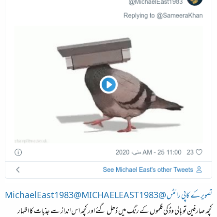
تصویر کے کاپی رائٹس @MichaelEast1983@MICHAELEAST1983
کچھ صارفین تو بالی وڈ کی فلموں کے رنگ میں ڈھل گئے اور کچھ اس انداز سے جذبات کا اظہار