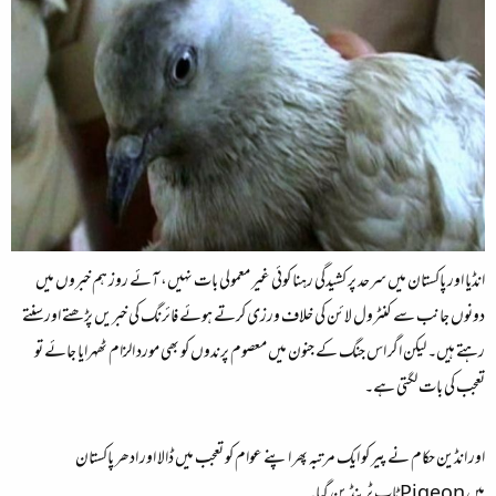
انڈیا اور پاکستان میں سرحد پر کشیدگی رہنا کوئی غیر معمولی بات نہیں، آئے روز ہم خبروں میں
دونوں جانب سے کنٹرول لائن کی خلاف ورزی کرتے ہوئے فائرنگ کی خبریں پڑھتے اور سنتے
رہتے ہیں۔ لیکن اگر اس جنگ کے جنون میں معصوم پرندوں کو بھی مورد الزام ٹھہرایا جائے تو
تعجب کی بات لگتی ہے۔
اور انڈین حکام نے پیر کو ایک مرتبہ پھر اپنے عوام کو تعجب میں ڈالا اور ادھر پاکستان
میں Pigeon ٹاپ ٹرینڈ بن گیا۔