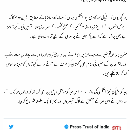
ہوا کچھ یوں کہ انڈیا کی سرکاری نیوز ایجنسی پریس ٹرسٹ آف انڈیا کے مطابق انڈین حکام کا کہنا
ہے کہ انھوں نے اپنے زیر انتظام کشمیر کے ضلع کٹھوا کے سرحدی علاقے میں ایک کبوتر پکڑا
ہے جس پر شبہ ہے کہ اسے پاکستان نے جاسوسی کے لیے تربیت دی ہے۔
مگر یہ پہلا موقع نہیں ہے جب انڈین حکام نے ایسا دعویٰ کیا ہو اور اس سے پہلے ریاست پنجاب
اور راجستھان کے سکیورٹی حکام بھی پاکستان کی طرف سے آنے والے کبوتروں کو مبینہ جاسوس
کہہ کر پکڑ چکے ہیں۔
پیر کو انڈیا کی نیوز ایجنسی کی جانب سے اس خبر کو سوشل میڈیا پر جاری کرنا تھا کہ دونوں ممالک کے
صارفین نے اس خبر کے متعلق بے لاگ تبصروں اور میمز کا ایک سلسلہ شروع کر دیا۔