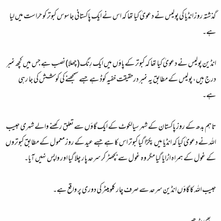
گذشتہ روز انڈیا کی پولیس نے دعویٰ کیا تھا کہ اس نے ایک پاکستانی جاسوس کبوتر کو حراست میں لیا
ہے۔
انڈین پولیس نے دعویٰ کیا تھا کہ کبوتر کے پاؤں میں ایک رِنگ (چھلا) نصب ہے جس میں کچھ نمبر
درج ہیں، پولیس کے مطابق یہ نمبر درحقیقت خفیہ کوڈ ہے جسے سمجھنے کی کوشش کی جا رہی
ہے۔
تاہم بدھ کے روز پاکستان کے شہر سیالکوٹ کے ایک گاؤں سے تعلق رکھنے والے شہری حبیب
اللہ نے دعویٰ کیا کہ انڈیا میں پکڑا گیا کبوتر اس کا ہے جسے عید کے روز معمول کے مطابق کبوتروں
کے غول کے ہمراہ اڑایا گیا مگر وہ غول سے بچھٹر کر سرحد پار چلا گیا اور واپس نہیں آیا۔
حبیب اللہ کا گاؤں انڈین سرحد سے صرف چار کلومیٹر کی دوری پر واقع ہے۔