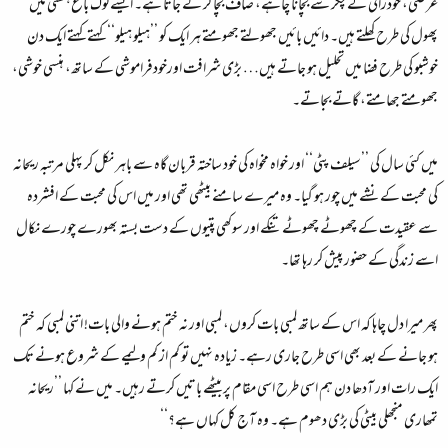
غرضی، خودرائی کے چکر سے بچانا چاہے، صاف بچا کر لے جاتا ہے۔ ایسے لوگ باغ ہستی میں
پھول کی طرح کھلتے ہیں۔ دائیں بائیں جھولتے جھومتے ہر ایک کو ’’ہیلو ہیلو‘‘ کہتے کہتے ایک دن
خوشبو کی طرح فضا میں تحلیل ہو جاتے ہیں… بڑی شرافت اورخودفراموشی کے ساتھ، ہنسی خوشی،
جھومتے جھامتے، گاتے بجاتے۔
میں کئی سال کی ’’سیلف پٹی‘‘ اور خواہ مخواہ کی خود ساختہ قربان گاہ سے باہر نکل کر پہلی مرتبہ ریحانہ
کی محبت کے نشے میں چور ہو گیا۔ وہ میرے سامنے بیٹھی تھی اور میں اس کی محبت کے افشردہ
سے عقیدت کے چھوٹے چھوٹے تنکے اور سوکھی پتیوں کے دست بستہ بھورے چورے نکال
اسے زندگی کے حضور پیش کر رہا تھا۔
پھر میرا دل چاہا کہ اس کے ساتھ لمبی بات کروں، لمبی اور نہ ختم ہونے والی بات! اتنی لمبی کہ ختم
ہو جانے کے بعد بھی اسی طرح جاری رہے۔ زیادہ نہیں تو کم از کم ولیمے کے شروع ہونے تک
ایک رات اور آدھا دن ہم اسی طرح اسی مقام پر بیٹھے باتیں کرتے رہیں۔ میں نے کہا ’’ریحانہ
تمھاری منجھلی بیٹی کی بڑی دھوم ہے۔ وہ آج کل کہاں ہے؟‘‘