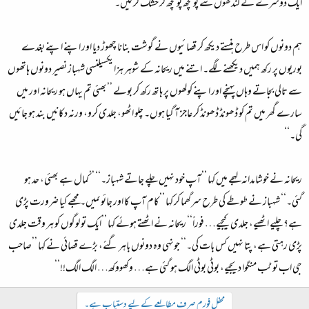
ایک دوسرے کے کندھوں سے پونچھ پونچھ کر خشک کر لیں۔
ہم دونوں کو اس طرح ہنستے دیکھ کر قصائیوں نے گوشت بنانا چھوڑ دیا اور اپنے اپنے بغدے
بوریوں پر رکھ ہمیں دیکھنے لگے۔ اتنے میں ریحانہ کے شوہر ہزایکسیلنسی شہباز نصیر دونوں ہاتھوں
سے تالی بجاتے وہاں پہنچے اور اپنے کولھوں پر ہاتھ رکھ کر بولے ’’بھئی تم یہاں ہو ریحانہ اور میں
سارے گھر میں تم کو ڈھونڈ ڈھونڈ کر عاجز آ گیا ہوں۔ چلو اٹھو، جلدی کرو، ورنہ دکانیں بند ہو جائیں
گی۔‘‘
ریحانہ نے خوشامدانہ لہجے میں کہا ’’آپ خود نہیں چلے جاتے شہباز۔‘‘ ’’کمال ہے بھئی، حد ہو
گئی۔‘‘ شہباز نے طوطے کی طرح سرگھما کر کہا ’’کام آپ کا اور جائوںمیں۔ مجھے کیا ضرورت پڑی
ہے؟ چلیے اٹھیے، جلدی کیجیے… فوراً‘‘ ریحانہ نے اٹھتے ہوئے کہا ’’ایک تو لوگوں کو ہر وقت جلدی
پڑی رہتی ہے، پتا نہیں کس بات کی۔‘‘ جونہی وہ دونوں باہر گئے، بڑے قصائی نے کہا ’’صاحب
جی اب تو ٹب منگوا دیجیے، بوٹی بوٹی الگ ہو گئی ہے… وکھووکھ… الگ الگ!!‘‘
محفل فورم صرف مطالعے کے لیے دستیاب ہے۔