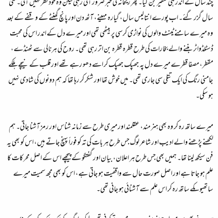
چند سال کے اندر ہی سفیر بن گیا۔ پھر ریحانہ کی خبر ضرور آتی رہی لیکن وہ خود نظر نہیں آئی۔ کئی
سال گزر گئے۔ اب پورے انتالیس سال، گیارہ مہینے، آٹھ دن اور پانچ گھنٹے کے وقفے کے بعد
وہ میرے سامنے ٹینٹ والوں کی نواڑی کرسی پر بیٹھی تھی اور میرے دل کے اندر اس کی محبت
ڈسٹلڈواٹر بننے والے بخارات کی طرح قطرہ قطرہ بن اتر رہی تھی۔ روح کی ہرنالی سے ٹھنڈے،
مقطر، مصفا قطرے میرے دل پہ جھپک جھپک کر اسے دھو رہے تھے اور قلب کے نیچے ہلکے
جامنی رنگ کی ایک تتلی سی جاری تھی۔ میں خوش تھا اور شکر کر رہا تھا کہ ہم دونوں کی شادی نہیں
ہو سکی۔
میرے ساتھ رہ کر وہ بھی ہنر مند، عقلمند اور میری طرح سے زمانہ شناس اور رمز آشنا جاتی۔ ہم
لکھنے پڑھنے والے ادیب اور شاعر لوگ جس طرح ہر بات کی تہ کو فوراً پہنچ جاتے ہیں، اس کو بھی یہ
فن سیکھ لینا تھا۔ ہمیں بھی جس طرح ہر اعلان، بیان اور گفتگو کے پیچھے اس کے اصل محرکات کا
علم ہو جاتا ہے اور اصل صورت حال سے واقفیت ہو جاتی ہے، اس کو بھی مجھ سمیت میرے
ساتھیوںکے ساتھ رہ کر اس علم سے آشنائی ہو جانی تھی۔