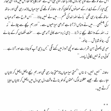
اس کے کوٹھے کے اوپر کبوتروں کا ڈربا تھا۔ اوپر ہی اس نے تنور لگایا ہوا تھا جس میں وہ کبھی کبھار
سجی تیار کر کے ذیلدار کے مہمانوں کو کھلایا کرتا۔ ریحانہ کوٹھے کی سیڑھیاں چڑھ رہی تھی اور ساتھ
ساتھ کہے جا رہی تھی ’’ہائے اللہ! خدا کی قسم… میں نے نہیں جانا…‘‘ اس طرح سے آندھیاں
رکی ہیںکبھی… میں نے واپس اتر آنا ہے آدھی سیڑھیوں سے۔‘‘ اور ہم نیچے سے چلائے ’’نہ
نہ۔ اللہ کے واسطے نیچے نہ اترنا… بڑی زبردست کالی آندھی ہے… سخت نقصان کر کے جائے
گی۔ جائو شاباش… جائو۔‘‘
میری چھوٹی بہن شرارت سے اونچی آواز میں کہنے لگی ’’بس باجی آپ کو جانا ہے اور آنا ہے…
کوئی دیر تو نہیں لگانی زیادہ۔‘‘
ریحانہ ’’نہیں نہیں، ناںناں‘‘ کہتی سیڑھیاں چڑھتی جا رہی تھی اور ہم نیچے اچھل اچھل کر تالیاں
بجا رہے تھے، جیسے عقلمند لوگ احمقوں کو الو بناتے وقت دل ہی دل میں اچھل کر تالیاں بجایا
کرتے ہیں۔
٭٭