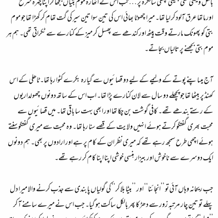
بالکل ویسی تھی جیسی پچھلی سالگرہ پر … تب اس نے اٹھارہ موم بتیاں بجھا کر اپنا چہرہ سرخ
اورماتھا عرق آلود کر لیا تھا۔ میرا چھوٹا بھائی اس کی تین سوا تین سیر کی گت تھام کر کھڑا تھا جو موم
بتی کو پھونک مارتے وقت پیٹھ اور کندھے سے پھسل کر میز کے کنارے سے ٹکراتی تھی۔ ہم ہر
موم بتی بجھنے پر تالیاں بجاتے۔
آج میںاپنے پوتے کے ولیمے کے لیے دو قصائیوں سے گیارہ بکرے کٹوا رہا تھا۔ ٹاھلی کے اس
کھنڈ پر بیٹھا تھا جو پچھلے دو سال سے لان کنارے پڑا تھا۔ اب اس کے ساتھ دونوں چھولداریوں
کے رستے بندھے تھے۔ کافی گوشت بن چکا تھا اور ابھی بہت سا باقی تھا۔ میں قصائیوں سے
محبت بھری گفتگو کرتے ہوئے انہیں ولایت کے قصے سنا رہا تھا۔ وہ محبت سے میری گفتگو سنتے
ہوئے اچھی طرح سمجھ رہے تھے کہ میری نظر ان کے کام پر ہے اور ارادوں پر بھی۔ ہم دونوں
ایک دوسرے سے ناخوش اور بیزار ہنسی خوشی اپنا اپنا کام کر رہے تھے۔
جب ریحانہ وہاں آئی تو ’’انجائنا‘‘ اور ’’بیٹا بلا کر‘‘ کی گولیاں پابندی سے جذب کرنے والا میرا دل
پہلے تو تین چار مرتبہ زور سے دھڑکا پھر بالکل ساکت ہو گیا۔ جب اس نے میرے سامنے آ کر