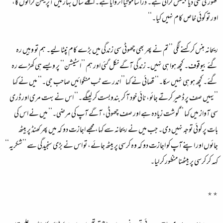
تھوڑی سی ذیابیطس کرائی ہے۔ ذرا سا موتیا اتروایا ہے۔ اگلے سال بہار میں آپریشن کرائوں گا،
اور تو کوئی خاص کام نہیں کیا۔‘‘
ریحانہ ہنس کر کہنے لگی ’’تم نے پھر بھی چھوٹی سی زندگی میں بڑے کام نپٹا لیے۔ ہم تو وہیں رہ
گئے بیوقوف۔ کچھ ہوا ہی نہیں۔ زندگی آگے نکل گئی اور ہم ’’اسٹیشن‘‘ پر ویسے ہی کھڑے رہ
گئے۔ کچھ ہو ہی نہیں سکا۔‘‘ قصائی نے کہا ’’اندر سے ٹب منگوائیں صاحب جی۔‘‘ میں نے کہا
’’یہیں صف پر ڈھیر کرتے جائو، نائی خود آ کر بندوبست کر لیںگے۔‘‘ اس نے بہت مری اور ڈری
سی آواز میں کہا ’’گوشت زیادہ ہے اور صف چھوٹی، آگے آپ کی مرضی۔‘‘ میں نے اس کی
بات پر کوئی توجہ نہیں دی۔ جب میں نے ریحانہ سے کہا، مجھے اجازت دو کہ میں پھر کھنڈ پر بیٹھ
جائوں اور اپنے آپ کو اجازت دو کہ وہ کرسی پر بیٹھ جائے، تو اس نے بڑی سنجیدگی سے ’’شکریہ‘‘
کہہ کر کرسی پر بیٹھنا منظور کر لیا۔
٭٭