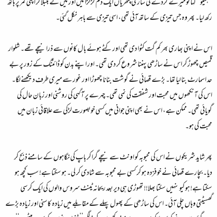
’’ہیلو‘‘ کہا تو میرے گردے کی ساری پتھریاں ایک دم کڑکڑائیں اور میں نے بلبلا کر اپنی کمر پر ہاتھ
رکھ لیا۔ پھر وہ جس تیزی کے ساتھ آئی تھی، اسی تیزی سے باہر نکل گئی۔
اس نے اپنی بھاری بھر کم گت کٹوا دی تھی اور کٹے ہوئے بال کانوں سے ذرا نیچے تھے۔ شلوار
قمیص چھوڑ کر اس نے ساڑھی پہننا شروع کر دی تھی۔ اور اپنے بدن کو ڈائٹنگ کے زور پر بے
حد اسمارٹ بنا لیا تھا۔ بڑے قصائی نے گوشت بنانا چھوڑا اور غور سے میری طرف دیکھنے لگا۔
اس کی آنکھوں میں محبت اور شفقت کی نمی تھی۔ چہرے پر آگہی کی روشنی اور زبان حال کی
گویائی تھی۔ ممکن ہے، اس نے بھی اپنی جوانی میں کسی خوبصورت لڑکی سے علاقائی زبان میں
محبت کی ہو۔
پھر شاید شریکوں نے اس کی محبوبہ کو اونٹ سے نیچے گرا کر باپ کی نگاہوں کے سامنے ذبح کر
دیا۔ بچارے قصائی نے خوفزدہ ہو کر کسی بے محبوبہ سے شادی کر لی۔ ہو سکتا ہے! سب کچھ ہو
سکتا ہے! ہو کیوںنہیں سکتا بھلا!! تھوڑی ہی دیر بعد ریحانہ ٹینٹ سروس والوں کی ایک کرسی
گھسیٹتی وہاں چلی آئی۔ اس کی ساڑھی کے پھول پہلے کے مقابلے میں زیادہ کاسنی اور زیادہ بڑے