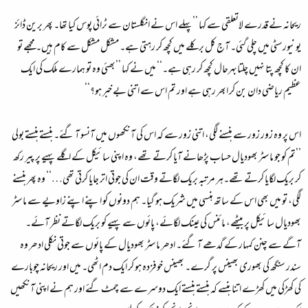
ریحانہ نے قدرے لاتعلقی سے کہا ’’پہلے اس نے انگلستان سے ٹرائی پوس کیا تھا۔ پھر برین ڈائز
یونیورسٹی میں چلی گئی۔ آج کل برکلے میں کچھ کر رہتی ہے۔ مشکل مشکل سے کام ہیں۔ مجھے تو
ان کا کچھ پتا نہیں چلتابہرحال کچھ کر رہی ہے۔‘‘ میں نے کہا ’’بھئی وہ تو ہمارے ملک کی ایک
عظیم ریاضی دان بن کر ابھر رہی ہے اور تم اس سے اتنی بے خبر ہو؟‘‘
اس پر وہ زور زور سے ہنسنے لگی، اتنی زور سے کہ اس کی آنکھوں میں آنسو آ گئے۔ ہنستے ہنستے بولی
’’تم کو جو ماسٹر بھودیال حساب پڑھانے آیا کرتے تھے، وہ اپنی سائیکل کے اگلے پہیے پر پیر رکھ
کر بریک لگایا کرتے تھے۔ہر مرتبہ بریک لگاتے وقت ان کی جوتی اتر جایا کرتی تھی…‘‘ وہ پھر ہنسنے
لگی، تو میں بھی اس کے ساتھ ہنسی میں شریک ہو گیا۔ ہم دونوں کو اپنے اپنے زاویے سے ماسٹر
بھودیال سائیکل پر بیٹھے، مائنس کی عینک لگائے، پائوں سے پہیے کو بریک لگاتے نظر آئے۔
آگے سے چنن کمہار کے گدھے آ گئے۔ ادھر ماسٹر بھودیال کے پائوں سے جوتی نکلی ادھر وہ
سندر سنگھ کی بھوری بھینس پر گرے۔ بھینس خوفزدہ ہو کر ایک دم اٹھی۔ میں اور ریحانہ چوبارے
کی کھڑکی میں کھڑے اتنا ہنسے کہ ہنستے ہنستے ایک دوسرے سے چمٹ گئے اور ہم نے اپنی آنکھیں