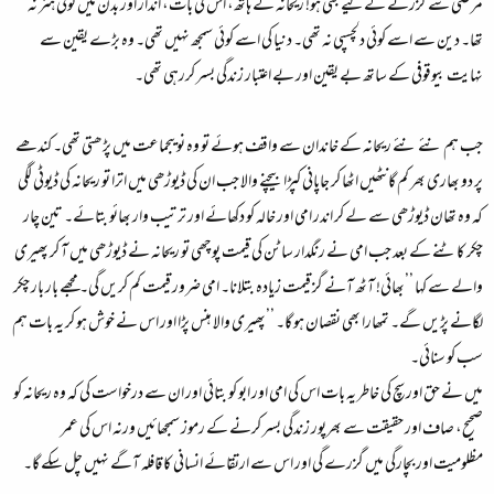
مرضی سے گزرنے کے لیے بنی ہو! ریحانہ کے ہاتھ، اس کی بات، انداز اور بدن میں کوئی ہنر نہ
تھا۔ دین سے اسے کوئی دلچسپی نہ تھی۔ دنیا کی اسے کوئی سمجھ نہیں تھی۔ وہ بڑے یقین سے
نہایت بیوقوفی کے ساتھ بے یقین اور بے اعتبار زندگی بسر کررہی تھی۔
جب ہم نئے نئے ریحانہ کے خاندان سے واقف ہوئے تو وہ نویںجماعت میں پڑھتی تھی۔ کندھے
پر دو بھاری بھر کم گانٹھیں اٹھا کر جاپانی کپڑا بیچنے والا جب ان کی ڈیوڑھی میں اترا تو ریحانہ کی ڈیوٹی لگی
کہ وہ تھان ڈیوڑھی سے لے کر اندر امی اور خالہ کو دکھائے اور ترتیب وار بھائو بتائے۔ تین چار
چکر کاٹنے کے بعد جب امی نے رنگدار ساٹن کی قیمت پوچھی تو ریحانہ نے ڈیوڑھی میں آ کر پھیری
والے سے کہا ’’بھائی! آٹھ آنے گز قیمت زیادہ بتلانا۔ امی ضرور قیمت کم کریں گی۔ مجھے بار بار چکر
لگانے پڑیں گے۔ تمھارا بھی نقصان ہو گا۔ ’’پھیری والا ہنس پڑا اور اس نے خوش ہو کر یہ بات ہم
سب کو سنائی۔
میں نے حق اور سچ کی خاطر یہ بات اس کی امی اور ابو کو بتائی اور ان سے درخواست کی کہ وہ ریحانہ کو
صحیح، صاف اور حقیقت سے بھرپور زندگی بسر کرنے کے رموز سمجھائیں ورنہ اس کی عمر
مظلومیت اور بچارگی میں گزرے گی اور اس سے ارتقائے انسانی کا قافلہ آگے نہیں چل سکے گا۔