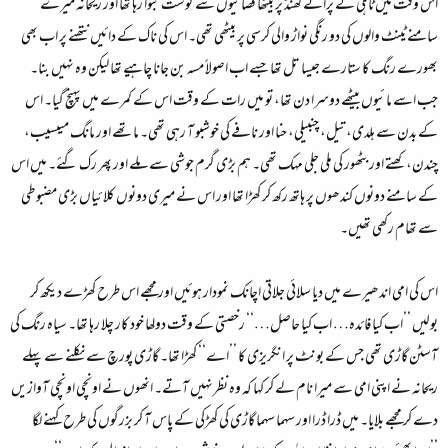
اس وقت میں ٹاہلی کے پرانے کھنڈ پر بیٹھا قصائیوں سے گوشت بنوا رہا تھا اور ریحانہ میرے
سامنے ٹینٹ والوں کی دو رنگی نواڑ والی کرسی پر بیٹھی تھی۔ اس کی ناک کے دائیں نتھنے پر اب بھی
بھورے رنگ کا ستارے جیسا تل تھا جسے اب اصولاً مسہ بن جانا چاہیے تھا لیکن وہ نہیں بنا۔
جب اسے مائیوں بیٹھے دوسرا دن تھا، تو میں رات کے وقت اس کے کمرے میں پہنچ گیا۔ اس
کے بدن سے ہلدی، تیل، چنبیلی، حنا اور نافے کی خوشبو آ رہی تھی۔ ماتھے اور مانگ میںسیب،
چندن، کھتے اور بٹھور کی ملی جلی مہک تھی۔ ہم بڑی گرم جوشی سے ملے اور پھر رک گئے۔ میں اس
کے سامنے دونوں کندھوں پر ہاتھ رکھ کر کھڑا تھا اور اس نے میری دونوں کلائیاں بڑی مضبوطی
سے تھام رکھی تھیں۔
اس کی امی اندھیرے میں دیا سلائی جلاتی اچانک نمودار ہوئیں اور مجھے اس طرح کھڑے دیکھ کر
بولیں ’’اب کیا فائدہ… اب کیا حاصل…‘‘ رخصتی کے وقت دولھا خود کار چلا رہا تھا۔ سیاہ رنگ کی
آسٹن گاڑی تھی جس کے بونٹ پر انگریزی کا ’’اے‘‘ کھڑا تھا۔ گاڑی پورچ سے نکلنے سے پہلے
ریحانہ نے اپنی امی سے میرا نام لے کر کہا کہ وہ نظرنہیں آتے۔ انھوں نے اونچی اونچی آوازیں
دے کر مجھے بلایا۔ میں ڈرا ڈرا اور سہما سہما گاڑی کی کھڑکی کے پاس آ کر بزرگوں کی طرح کہنے لگا