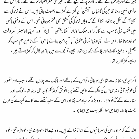
ہیرے اور ہار خریدنے تھے۔ کارنر پلاٹ لینے تھے۔ غیر ملکی سفر اختیار کرنے تھے۔ پھر اس نے
ویسی نہیں رہنا تھا جن کی گاڑیاں ’’ٹیشن‘‘ پر کھڑے کھڑے چھوٹ جاتی ہیں۔ اس نے زندگی سے
بھی آگے نکل جانا تھا،اتنا آگے کہ وہاں زندگی کی کشش بھی ختم ہو جانی تھی۔ اس کے وینٹی باکس
میں نقب زنی کاسب سے کارگر اور مہلک اوزار ’’انفارمیشن‘‘ ’’ڈیٹا‘‘ اور ’’میڈیاڈوسیئر‘‘ ہر وقت
موجود ہونا تھا۔ اس نے ’’بنیادی انسانی حقوق‘‘ یا ’’پرامن بقائے باہمی‘‘ کے نام پر ہم سب کو
چھیل، ادھیڑ، کاٹ اور ہلا کے رکھ دینا تھا۔ جیسے آنجوزے میں جامن ڈال کر کھڑکاتے ہیں،
ویسے کھڑکا دینا تھا۔
اگر میری ریحانہ سے شادی ہو جاتی، تو اس کے ماتھے اور مانگ سے چندن، کتھے، سیب اوربٹھور
کی خوشبو آتی، نہ ہی اس کی ناک کے دائیں نتھنے پر برائونش گولڈ کلر کا یہ تل رہنا تھا۔ لونگ اور
ستارے کے کٹائو والا… وہ بڑھ کر سیاہ مسہ بنتا اور اس کے سفید نتھنے سے کالے کیڑے کی طرح
چمٹ جاتا۔ اچھا ہی ہوا، بلکہ بہت ہی اچھا ہوا۔
اللہ کے کرم اور اس کی مہربانیوں کے انداز نرالے ہیں۔ وہ جسے انا، خودپسندی، خودفروشی، خود