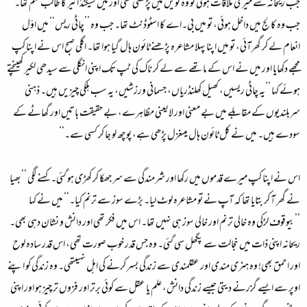
جب ریحانہ سے میری ملاقات ہوئی تو وہ نویں میں پڑھتی تھی اور میں سیکنڈ ائیر کا طالب علم تھا۔
جب وہ کالج میں داخل ہوئی، تو میں بی۔اے کا اسٹوڈنٹ تھا۔ جب وہ ’’چاٹی ریس‘‘ میں اوّل
انعام لے کر گھرآئی، تو میں اپنا پہلا مشاعرہ پڑھنے ٹائون ہال گیا ہوا تھا۔ اگلی صبح اس نے اپنا کپ
مجھے دکھایا اور میں نے اس کے ماتھے سے لے کر ناک کی ٹپ تک اپنی انگلی سے سیدھی لکیر کھینچتے
ہوئے کہا ’’یہ چاٹی ریسیں، کھیل کھلنڈریاں، جسمانی ورزشیں، یہ سب ہلکی چیزیں ہیں۔ ذہنی
سربلندیوں کے مقابلے میں بے معنی اور لایعنی مظاہرے، بے حقیقت باتیں اور گھاٹے کے
سودے ہیں۔ میں نے کل ٹائون ہال میںغزل پڑھی ہے، پوچھ لو جا کر کسی سے۔‘‘
اس نے اپنا کپ میرے قدموں میں رکھا اور شرمندگی سے سرجھکا کر کھڑی ہو گئی۔ کہنے لگی ’’بھیا
نے گھر آ کر بتایا تھا کہ آپ نے تو مشاعرہ لوٹ لیا۔ بڑے سوز سے ترنم کیا۔‘‘ میں نے کہا
’’بیوقوف لڑکی وہ خالی ترنم اور خالی سوز ہی نہیں تھا۔ اس میں فکر تھی اور دانش و نشان دہی بھی۔
ریحانہ اپنی ذات میں خجالت سے پگھل سی گئی۔ وہ جس قدر خوب صورت تھی، اس قدر سادہ لوح
اور احمق بھی! وہ ہنری مندی اور عقلمندی سے زندگی بسر کرنے کی اہل نہیںتھی۔ وہ زندگی کو اپنے
اوپر سے ایسے گزرنے دیتی جیسے زندگی دانش، علم یا عقل سے کوئی برتر اور فزوں تر چیز ہو اور اپنی