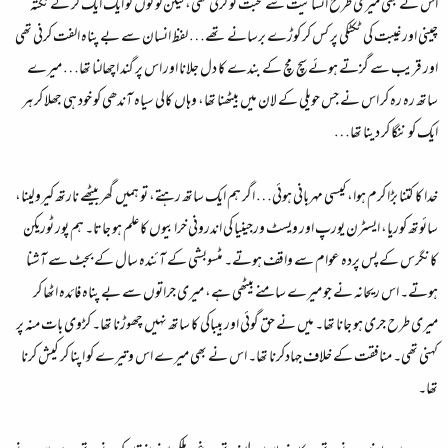
اس نے بھی میری طرح انسانیت سے محبت تو کرنی تھی، لیکن لوگوں کو ایک ایک کر کے نکتہ
چینی اور غیبت کی ٹکٹکی پر کس کر کوڑے برسانے تھے… لفظ انسان سے بے پناہ الفت کرنی تھی
اور قریب سے گزتے ہوئے سچ مچ کے بندے کا دل جلانا اور اس پر گند اچھالنا تھا… میرے
ساتھ رہ رہ کر اس نے جس حویلی کے لان میں بیٹھنا تھا، وہاں کالی سیاہ آندھی کو خود ہی جھلا کر ہر
ایک کو ننگا کر دینا تھا…
خدا کا کتنا بڑا کرم ہوا، کیسی مہربانی ہوئی… اگر ہم ایک ساتھ رہتے، تو ہمیں گھر بیٹھے نارتھ کیرولینا،
سائوتھ کوریا، ایسٹرن یورپ اور ویسٹ ورجینیا کی اندرونی خرابیوں کا علم ہو جاتا۔ ہم پور ٹوریکن
کانگرس کے پس پردہ عوام سے واقف ہوتے۔ مٹسوبشی کے آئندہ سال کے بجٹ سے آشنا
ہوتے۔ اس ریحانہ نے جو میرے سامنے بیٹھی ہے، میری جراتوں سے بے پناہ فائدہ اٹھا کر
میری طرح جری ہو جانا تھا۔ میں نے حق گوئی اور بیباکی کا ساتھ نہیں چھوڑنا تھا۔ کڑوی بات منہ پر
کہنی تھی۔ منافقت کے خلاف جہادکرنا تھا۔ اس نے بھی میرے اس وتیرے کو اپنا کر کیش کرنا
تھا۔