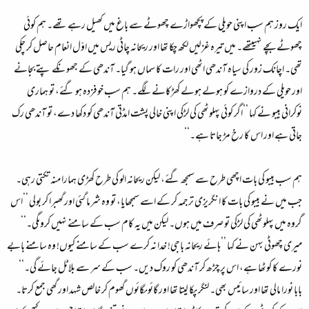
ایک روز ہم سب اپنی حویلی کے پچھواڑے چھوٹے سے باغ میں کھیل رہے تھے۔ ہم کوئی
چھوٹے بچے نہیںتھے۔ میں تیرہ غزلیں لکھ چکا تھا اور ریحانہ چاٹی ریس میں اوّل انعام حاصل کر چکی
تھی۔ اچانک زور کی سیاہ آندھی اٹھی اور رات کا سماں ہو گیا۔ آندھی کے جھونکے پتے بجانے
اور حویلی کے دروازے کو ہولے ہولے کھڑکانے لگے۔ ہم سب خوفزدہ ہو گئے، تو ہماری
نوکرانی بیبو نے کہا ’’اگر کوئی پہلوٹھی کی لڑکی اپنی خالی پشت امڈتی آندھی کو دکھا دے، تو آندھی رک
جاتی ہے اور اس کا رخ مڑ جاتا ہے۔‘‘
ہم سب بیبو کی بات اچھی طرح سے سمجھ گئے، لیکن ریحانہ الو کی طرح کھڑی ہمارا منہ تکتی رہی۔
جب میں نے بیبو کی بات کا انگریزی ترجمہ کر کے اسے سمجھایا، تو وہ شرما گئی اور گھبرا کر بولی ’’اس
گروہ میں پہلوٹھی کی لڑکی تو صرف میں ہوں۔ لیکن میں یہ کام سب کے سامنے نہیں کروںگی۔‘‘
میری چھوٹی بہن نے کہا ’’ہائے ریحانہ باجی! خدا نہ کرے سب کے سامنے کیوں! وہ سامنے بابے
نورے کا کوٹھا ہے، اس پر چڑھ کر آندھی کو روک دیں۔ سب کے سر سے بلا ٹل جائے گی۔‘‘
بابا نورا مالی تھا اور سائیس بھی۔ لنگر پکا لیتا تھا اور گائوںگائوں گھوم کر خالص شہد اور گھی جمع کرتا۔