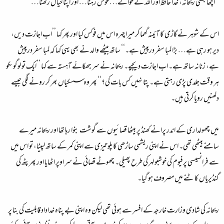
’’اچھا بھئی ریحانہ، خدا حافظ اور اللہ کے حوالے… خوش رہنا… اور اپنا خیال رکھنا…‘‘
اس کے شوہر نے گاڑی کا آئینہ گھما کر میرا چہرہ اس میں فوکس کیا اور پھر کہا ’’اب اجازت دیں،
دیر ہو رہی ہے… بڑا لمبا سفر درپیش ہے۔‘‘ ساتھ بیٹھے والد نے بھی یہی کہا کہ لمبا سفر درپیش
ہے، زنانہ ساتھ ہے۔ اب اجازت دیجیے۔ ریحانہ نے سر جھکائے آہستہ سے کہا ’’ایک تو لوگوںکو
ہر وقت جلدی پڑی رہتی ہے۔ پتا نہیں کس بات کی؟‘‘ پھر وہ سسکیاں بھر کر رونے لگی جیسے
دلھنیں رویا کرتی ہیں۔
میں چھولداری کے اندر پرانے کھنڈ پر بیٹھا قصائیوں سے گوشت بنوا رہا تھا اور ریحانہ میرے
سامنے بیٹھی تھی۔ اس نے اپنی ریشمی ساڑھی کا پلو تیزی سے اپنی کمر کے ساتھ لپیٹا، تو اس میں
سے فرانسیسی پرفیوم کی خوشبو لہر کی طرح پھیلی۔ چھوٹے قصائی نے سر اوپر اٹھایا اور پھر پٹھ کی
گنڈیریاں کاٹنے میں مصروف ہو گیا۔
ریحانہ کی شادی وزارت خارجہ کے افسر سے ہوئی تھی لیکن وہ اپنی بے پناہ خداداد قابلیت کی بنا پر