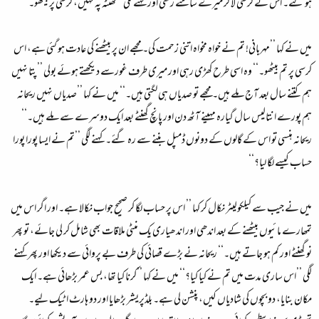
ہو گئے۔ اس نے کرسی لا کر میرے سامنے رکھی اور کہنے لگی ’’ٹھنٹہ پہ نہیں، کرسی پر بیٹھو۔‘‘
میں نے کہا ’’مہربانی! تم نے خواہ مخواہ اتنی زحمت کی۔ مجھے ان پر بیٹھنے کی عادت ہو گئی ہے، اس
کرسی پر تم بیٹھو۔‘‘ وہ اسی طرح کھڑی رہی اور میری طرف غورسے دیکھتے ہوئے بولی ’’پتا نہیں
ہم کتنے سال بعد آج ملے ہیں۔ مجھے تو صدیاں ہی لگتی ہیں۔‘‘ میں نے کہا ’’صدیاں نہیں ریحانہ
ہم پورے انتالیس سال گیارہ مہینے آٹھ دن اور پانچ گھنٹے بعد ایک دوسرے سے ملے ہیں۔‘‘
ریحانہ ہنسی تو اس کے گالوں کے دونوں ڈمپل بننے سے رہ گئے۔ کہنے لگی ’’تم نے ایسا پورا پورا
حساب کیسے لگا لیا؟‘‘
میں نے جیب سے کیلکولیٹر نکال کر کہا ’’ اس پر حساب لگا کر صحیح جواب نکالا ہے۔ اور اگر اس میں
تمھارے مائیوں بیٹھنے کے بعد اندھی اور اندھیاری یک منٹی ملاقات بھی شامل کر لی جائے، تو پھر
نو گھنٹے اور کم ہو جاتے ہیں۔‘‘ ریحانہ نے بڑے قصائی کی طرف بے پروائی سے دیکھا اور پھر کہنے
لگی ’’اس ساری مدت میں تم نے کیا کیا؟‘‘ میں نے کہا ’’کرنا کیا تھا، بس عمر بڑھائی ہے۔ ایک
مکان بنایا، دو بچوں کی شادیاں کیں، پنشن لی ہے۔ بلڈپریشر بڑھایا اور دو ہارٹ اٹیک لیے۔