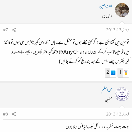
الف عین
لائبریرین
فروری 13، 2013
#7
قوسین میں کتنا متن ہے؟ اگر کئی جملے ہوں تو مشکل ہے۔ ہاں آٹھ دس کیریکٹرس ہی ہوں تو فائنڈ
میں قوسین ٹائپ کر کے Any Characterوالا وائلڈ کیریکٹر لگا دیں، جیسے سات عدد
کیریکٹرس پہلے، اس کے بعد بتدریج کم کرتے جائیں)
2
1
محمد اسلم
محفلین
فروری 13، 2013
#8
بہت بہت شکریہ ،،،، کل تک اپڈیٹس دیتا ہوں