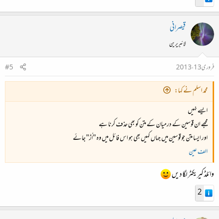
قیصرانی
لائبریرین
فروری 13، 2013
#5
محمد اسلم نے کہا:
ایسے نہیں
مجھے ان قوسین کے درمیان کے متن کو بھی حذف کرنا ہے
اور ایسا متن جو قوسین میں جہاں کہیں بھی ہو اس فائل میں وہ "اُڑ" جائے
الف عین
وائلڈ کیریکٹر لگا دیں
2