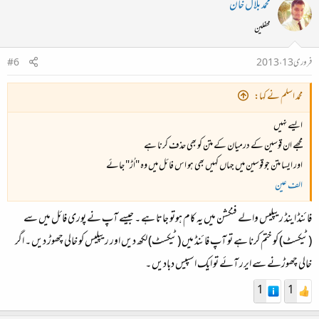
محمد بلال خان
محفلین
فروری 13، 2013
#6
محمد اسلم نے کہا:
ایسے نہیں
مجھے ان قوسین کے درمیان کے متن کو بھی حذف کرنا ہے
اور ایسا متن جو قوسین میں جہاں کہیں بھی ہو اس فائل میں وہ "اُڑ" جائے
الف عین
فائنڈ اینڈ ریپلیس والے فنکشن میں یہ کام ہوتو جاتا ہے ۔ جیسے آپ نے پوری فائل میں سے
(ٹیکسٹ) کو ختم کرنا ہے تو آپ فائنڈ میں (ٹیکسٹ) لکھ دیں اور ریپلیس کو خالی چھوڑ دیں ۔ اگر
خالی چھوڑنے سے ایرر آئے تو ایک اسپیس دبادیں ۔
1
1