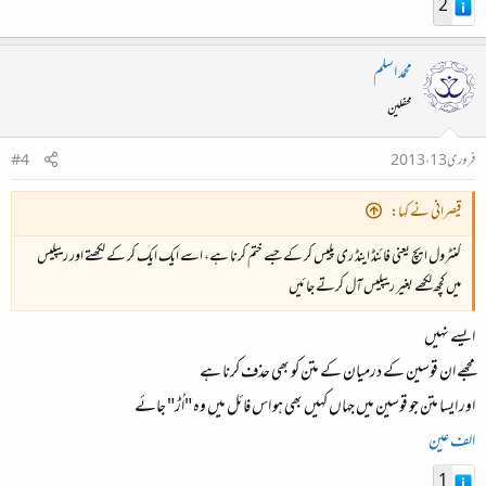
2
محمد اسلم
محفلین
فروری 13، 2013
#4
قیصرانی نے کہا:
کنٹرول ایچ یعنی فائنڈ اینڈ ری پلیس کر کے جسے ختم کرنا ہے، اسے ایک ایک کر کے لکھتے اور ریپلیس
میں کچھ لکھے بغیر ریپلیس آل کرتے جائیں
ایسے نہیں
مجھے ان قوسین کے درمیان کے متن کو بھی حذف کرنا ہے
اور ایسا متن جو قوسین میں جہاں کہیں بھی ہو اس فائل میں وہ "اُڑ" جائے
الف عین
1