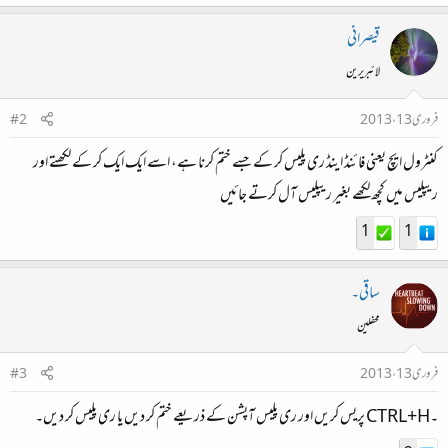
قیصرانی
لائبریرین
فروری 13، 2013
#2
کنٹرول ایچ یعنی فائنڈ اینڈ ری پلیس کر کے جسے ختم کرنا ہے، اسے ایک ایک کر کے لکھتے اور
ریپلیس میں کچھ لکھے بغیر ریپلیس آل کرتے جائیں
1
1
ساقی۔
محفلین
فروری 13، 2013
#3
۔CTRL+H پریس کریں اور ری پلیس آپشن کے ذریعے ختم کر دیں یا ری پلیس کر دیں۔