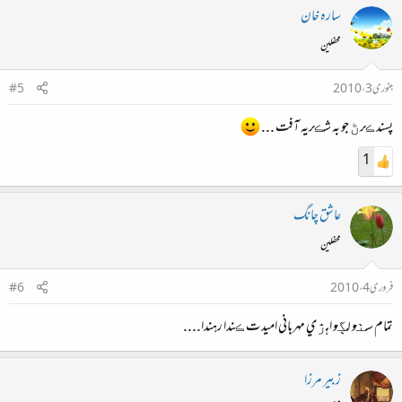
سارہ خان
محفلین
جنوری 3، 2010
#5
پسند ڪرڻ جو به شڪريه آفت ...
1
عاشق چانگ
محفلین
فروری 4، 2010
#6
تمام سٺو لڳو اهڙي مهرباني اميد ت ڪندا رهندا....
زبیر مرزا