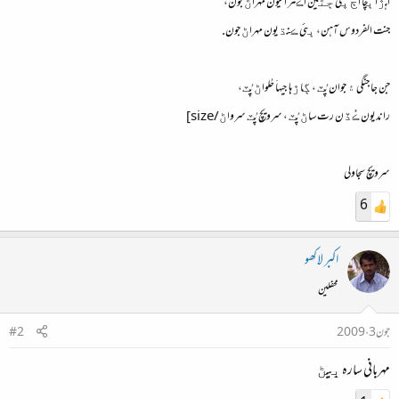
اهڙا ٻچا اڄ ڀي ڄڻين اڪثر اَميون مَهراڻ جون،
جنت الفردوس آهن، ٻئي ڪنڌيون مهراڻ جون.
جن جا جنگي ۽ جوان پُٽ ، ڳاڙها جيهاَ حُلواڻ پُٽ،
رانديون ڪُڏن رت ساڻ پُٽ ، سرويچ پُٽ سرواڻ/size]
سرويچ سجاولي
6
اکبر لاکھو
محفلین
جون 3، 2009
#2
مهرباني ساره ڀيڻ