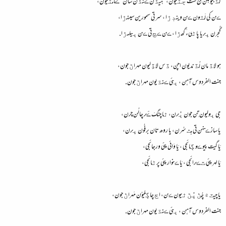
گڏجيو هلن پنج ست ڄڻيون، ”هيڏن ڪنڌن سان“ ڪامڻيون،
ڪن کي لَٿون ڪن وينڊڙا ، سر تِي سمورين سينهڙا،
گُجرن ڀريا پاڻيءَ گھڙا ، ڪن ڪڇ تي ڪن ٻيلهڙا.
هو لاڏ مان لُڏنديون اچن، ڏس لاڏِليون مهراڻ جون،
جنت الفردوس آهن ، ٻئي ڪنڌيون مهراڻ جون.
جي ٻوليون تِن جون ٻُرن، ٿا چنگَ ڪَر چالُن چرن،
يا ساز ڪنهن تي هٿ سُرن، يا روھ تان برفُون ڀرن،
يَا گيت پيو ڪو ڳائجي ، يَا وَائي پئي ورجائجي،
يَا لهر پئي ٽڪرائجي ، يَا ڪنوار پئي پرڻائجي،
يا چيٽ ۾ چُڻ ڀُڻ ٿيون ڪن، اڄ چاڳليوُن مَهراڻ جون،
جنت الفردوس آهن ، ٻئي ڪنڌيون مهراڻ جون.