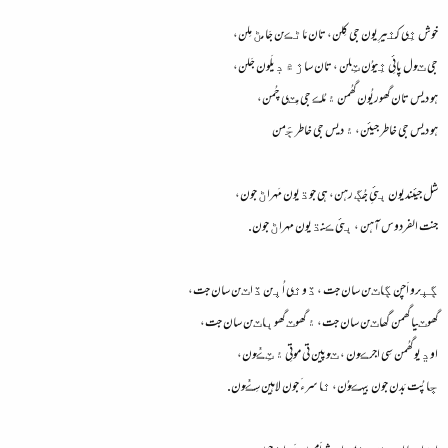
خوش ٿِي کٿيرِيون جي کِلن، تان مَاڻڪن جَا مڻ مِلن،
جي ٽول پائِي ٿِيوُن ٽِلن ، تان ساڙ ۾ ڊيلَون جَلن،
هو ديس تان گھوريُون گھُمن ۽ مُلڪ جي مِٽي چُمن،
هو ديس جي خاطر جيئن، ۽ ديس جي خاطر ڄَمن
شل جيئنديون ٻئيِ جُڳ رهن، هي جوڌيون مَهراڻ جون،
جنت الفردوس آهن ، ٻئي ڪنڌيون مهراڻ جون.
ڳڀرو اَچن ڳاٽن سان جت ، ڏوٿي اُڀن ڏاٽن سان جت،
گھوٽيا گھمن گھاٽن سان جت، ۽ گھوٽ گھوٻاٽن سان جت،
اوڍيو گھُمن سِي اجرڪون ، ٽوپين تي موتِي ۽ ٽِڪُون،
ڇا پُت بَدن جون بيهڪوُن، ٿا سرءَ جون لاهين سِڪُون.