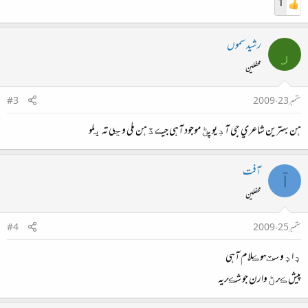
1
رشيد سموں
ر
محفلین
ستمبر 23، 2009
#3
هن بهترين شاعري جي آڊيو پڻ موجود آهي جيڪڏهن ملي وڃي ته ڀلو
آفت
آ
محفلین
ستمبر 25، 2009
#4
ڊاڊو سٽهو ڪلام آهي
پيش ڪرڻ وارن جو شڪريه