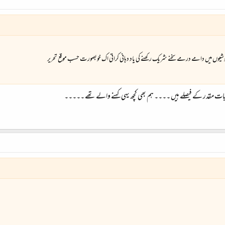
شیوں میں دامے درمے سخنے شریک رکھنے کی یاد دہانی کراتی اک خوبصورت حسب موقع تحریر
 مقدر کے فیصلے ہیں ۔۔۔۔ ہم بھی کچھ یہی کہنے والے تھے ۔۔۔۔۔