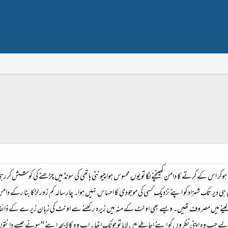
کر اس کے کرتے کا دامن کھینچنے لگا تو یوں محسوس ہوا چیونٹی ہاتھی کی سونڈ میں چڑھنے کی کوشش کررہ
ہی دیر تک شہزاد کو اپنے نزدیک کسی کی موجودی کا احساس نہیں ہوا۔ چار سالہ کم زور لڑکا بنا رکے دا
ینے میں مصروف تھیں۔ ویسے بھی اونٹ کے منہ میں زیرہ رکھنے سے اونٹ کی زبان زیرے کے ذائق
یے جب وہ اپنی نظروں کو اپنے احاطے میں لایا تو چونک اٹھا۔ اب وہ کالا بچہ اپنے "سونے جیسے دانتوں