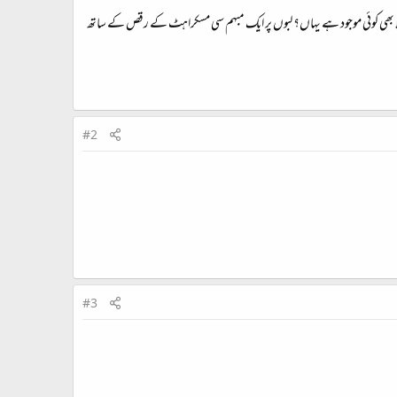
ا بھی کوئی موجود ہے یہاں؟ لبوں پر ایک مبہم سی مسکراہٹ کے رقص کے ساتھ
#2
#3