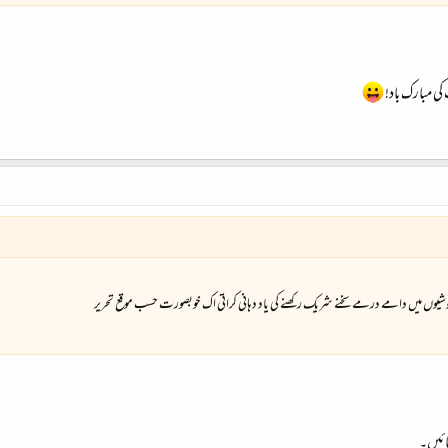
کی مبارک باد!
شیوں میں دامے درمے سخنے شریک رکھنے کی یاد دہانی کراتی اک خوبصورت حسب موقع تحریر
ائیں۔