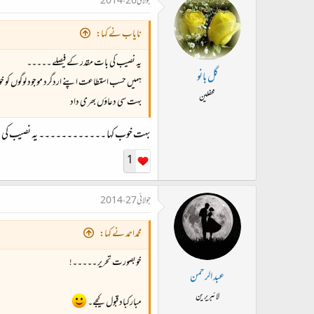
جولائی 26، 2014
نایاب نے کہا:
یہ نصیب کی بات مقدر کے فیصلے ۔۔۔۔۔
گل بانو
ہمیں حسب استطاعت اپنے اردگرد موجود لوگوں کو خو
محفلین
بہت سی دعاؤں بھری داد
بہت خوب کہا ۔۔۔۔۔۔۔۔۔۔۔۔ یہ نصیب کی بات
1
جولائی 27، 2014
محمداحمد نے کہا:
خوبصورت تحریر ۔۔۔۔۔!
عبد الرحمن
لائبریرین
مبارکباد قبول کیجے۔