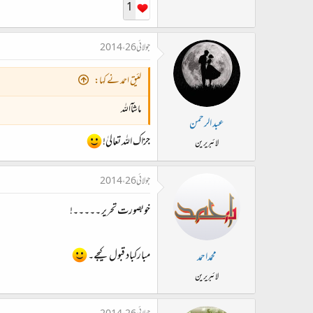
1
جولائی 26، 2014
لئیق احمد نے کہا:
ماشآاللہ
عبد الرحمن
جزاک اللہ تعالیٰ!
لائبریرین
جولائی 26، 2014
خوبصورت تحریر ۔۔۔۔۔!
مبارکباد قبول کیجے۔
محمداحمد
لائبریرین