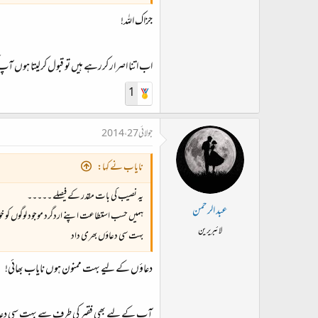
جزاک اللہ!
اب اتنا اصرار کررہے ہیں تو قبول کرلیتا ہوں آپ 
1
جولائی 27، 2014
نایاب نے کہا:
یہ نصیب کی بات مقدر کے فیصلے ۔۔۔۔۔
عبد الرحمن
ہمیں حسب استطاعت اپنے اردگرد موجود لوگوں کو خو
لائبریرین
بہت سی دعاؤں بھری داد
دعاؤں کے لیے بہت ممنون ہوں نایاب بھائی!
آپ کے لیے بھی فقیر کی طرف سے بہت سی دع