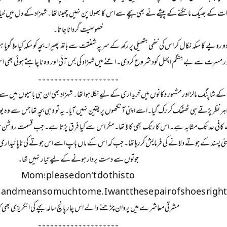
ت کے بھیک مانگنے کے پیشے نے بھی بچے سے اس کا بھولا پن نہیں چھینا تھا۔ شہزاد کے دل میں خیال آی
خصوصیت گردانا جاتا۔
و روپے کا سکہ نکال کر اس کی ننھی ہتھیلی پر رکھ کے سر پہ شفقت سے ہاتھ پھیرا۔بچہ کو سکہ کیا ملا گویا
ور مسرت سے بے ہنگم اچھل کود شروع کردی۔ اتنے میں شہزاد کی بس آئی اور وہ نا چاہتے ہوئی بھی اس بچ
۔۔۔۔۔۔۔۔۔۔۔۔۔۔۔۔۔۔۔۔
ں کے شاپنگ مالز اور مشہور دکانوں میں خریداری کے لیے نکلا ہوا تھا۔ شہزاد بھی ان ہی باسیوں میں
ر نظر پڑتے ہی ٹھٹھک کر رک گیا۔اسے اپنی آنکھوں پر یقین نہیں آیا۔ یہ تو وہی بچہ تھا جس سے وہ یونی
سے کافی حد تک مشابہ ہے۔ اس کا رنگ بھی کالا تھا۔ مگر اس سے کیا فرق پڑتا ہے۔ جب قسمت روشن ہو
ہ اپنی پسند کے جوتے دلانے کی فرمایش کررہا تھا۔ جب کہ اس کے ماں باپ اسے اس جوتے کی ناپائید
جوتوں سے دست بردار ہونے کے لیے تیار نہیں تھا۔
Mom! please don't do this to
 and mean so much to me. I want these pair of shoes righ
مشرقی معاشرے میں پروان چڑھنے والے اس چار پانچ سالہ بچے کی انگریزی بھی 
۔۔۔۔۔۔۔۔۔۔۔۔۔۔۔۔۔۔۔۔