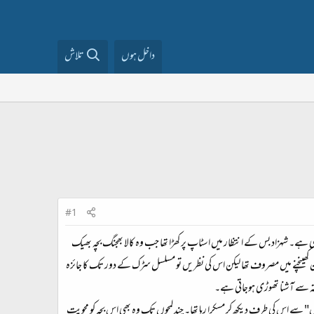
داخل ہوں
تلاش
#1
ی ہے۔ شہزاد بس کے انتظار میں اسٹاپ پر کھڑا تھا جب وہ کالا بھجنگ بچہ بھیک
من کھینچنے میں مصروف تھا لیکن اس کی نظریں تو مسلسل سڑک کے دور تک کا جائزہ
ہ سے آشنا تھوڑی ہوجاتی ہے۔
" سے اس کی طرف دیکھ کر مسکرا رہا تھا۔ چند لمحوں تک وہ بھی اس بچہ کو محویت