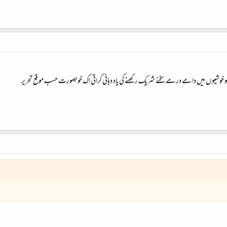
خوشیوں میں دامے درمے سخنے شریک رکھنے کی یاد دہانی کراتی اک خوبصورت حسب موقع تحریر