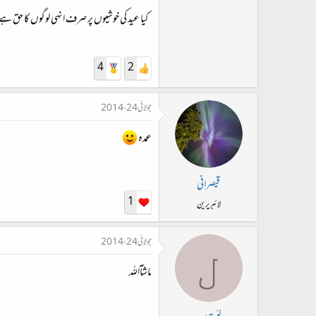
کیا عید کی خوشیوں پر صرف انہی لوگوں کا حق 
4
2
جولائی 24، 2014
عمدہ
قیصرانی
1
لائبریرین
جولائی 24، 2014
ل
ماشآاللہ