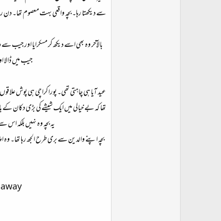
ت
سے دیکھتا رہا۔ بچہ واقعی بہت معصوم تھا۔ دن را
د
ا
ء
بالآخر وہ بھی اسے دیکھ کر مسکرایا اور جیب سے د
جیب میں ڈالا ا
عید آیا ہی چاہتی تھی۔ پورا کراچی ہی پوش علاقو
تھا کہ بے خیالی میں ایک شیشے کی بڑی دکان کے باہ
یہ بچہ وہ نہیں بلکہ اس 
بچہ اپنے والدین سے بری طرح الجھ رہا تھا۔ و
t away