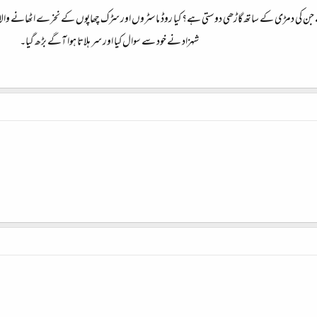
ہے جن کی دمڑی کے ساتھ گاڑھی دوستی ہے؟ کیا روڈ ماسٹروں اور سڑک چھاپوں کے نخرے اٹھانے وال
شہزاد نے خود سے سوال کیا اور سر ہلاتا ہوا آگے بڑھ گیا۔​