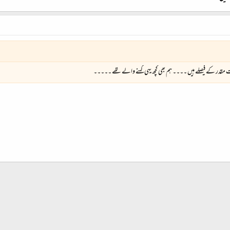
در کے فیصلے ہیں ۔۔۔۔ ہم بھی کچھ یہی کہنے والے تھے ۔۔۔۔۔
شامل کریں