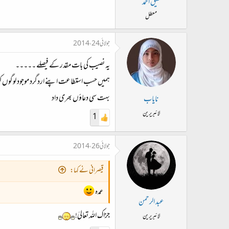
لئیق احمد
معطل
جولائی 24، 2014
یہ نصیب کی بات مقدر کے فیصلے ۔۔۔۔۔
ہمیں حسب استطاعت اپنے اردگرد موجود لوگوں کو 
بہت سی دعاؤں بھری داد
نایاب
لائبریرین
1
جولائی 26، 2014
قیصرانی نے کہا:
عمدہ
عبد الرحمن
جزاک اللہ تعالیٰ!
لائبریرین