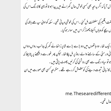
ا کہ اگر یہ بچہ بھی کسی خوش حال گھرانے میں پیدا ہوتا تو یہی کالارنگ اس کی
 ہفت اقلیم کی سلطنت مل گئی ۔اس کی خوشی دیدنی تھی۔ سکہ کو اپنی سیدھے ہاتھ کی
ے کو وہاں اکیلا چھوڑ کر اس میں سوار ہوگیا۔
 سے ایک تھا۔ وہ ہاتھوں میں دو بڑے بڑے شاپرز اٹھائے گھر کی جانب رواں دواں
 ورسٹی کے سامنے والے روڈ پر مل چکا تھا۔ لیکن پھر غور سے دیکھنے پر پتا چلا کہ
 تو سیاہ رنگ سے بھی روشنی کی کرنیں پھوٹ پڑتی ہیں ۔
اری کا زبانی ثبوت دینے کی کوشش کررہے تھے۔ مگر بچہ کسی بھی صورت میں ان
me. These are different
کمال تھی۔