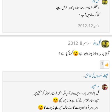
گل بانو
وعلیکم السلام ورحمۃ اللہ و برکاتہ ! خوش رہیئے
کیا کرتے ہیں آپ ؟
دسمبر 12، 2012
گل بانو
دسمبر 8، 2012
آج یہاں ہمارا پہلا دن ہے
کرنا کیا ہے ؟
1
پچھلے تبصروں کی نمائش…
مہ جبین
گل بانو ! اس بارے میں مدیحہ آپ کی اچھی طرح رہنمائی کرسکتی ہیں
جیسے استادِ محترم نے کہا ہے ویسا ہی کیجئے
ادھر ادھر تو دیکھنا پڑے گا ورنہ خاک بھی پلے نہ پڑے گا