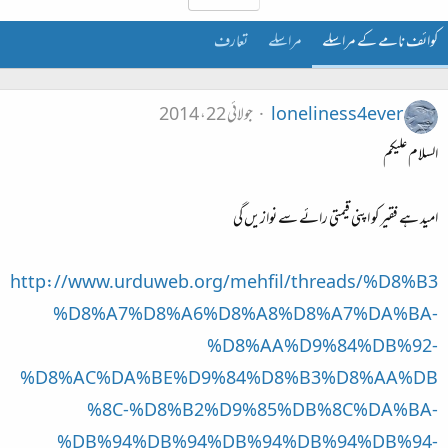
کوائف نامے کے مراسلے
مراسلے
تعارف
loneliness4ever
جولائی 22، 2014
السلام علیکم
امید ہے فقیر کو اپنی قیمتی رائے سے نوازیں گی
http://www.urduweb.org/mehfil/threads/%D8%B3
%D8%A7%D8%A6%D8%A8%D8%A7%DA%BA-
%D8%AA%D9%84%DB%92-
%D8%AC%DA%BE%D9%84%D8%B3%D8%AA%DB
%8C-%D8%B2%D9%85%DB%8C%DA%BA-
%DB%94%DB%94%DB%94%DB%94%DB%94-