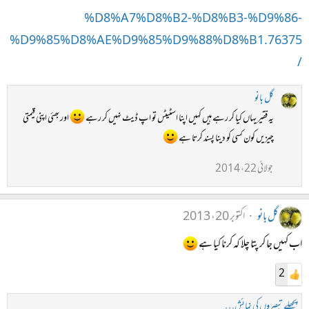
%D8%A7%D8%B2-%D8%B3-%D9%86-
%D9%85%D8%AE%D9%85%D9%88%D8%B1.76375
/
گل بانو
یہ فقیر یہاں کیا کر رہے ہیں کہیں اپنا اسٹیٹس تو اپ ڈیٹ نہیں کر رہے
اور بھئی اپنی قیمتی
چیزیں کون کسی کو دینا پسند کرتا ہے
جولائی 22، 2014
گل بانو
اکتوبر 20، 2013
اب کہیں جا کر پتا چلا کہ کرنا کیا ہے
2
پچھلے تبصروں کی نمائش…