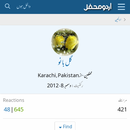
داخل ہوں
اراکین
گل بانو
محفلین
·
از
Karachi, Pakistan
رکنیت
دسمبر 8، 2012
مراسلے
Reactions
48
645
421
Find