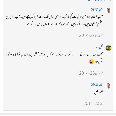
شاہد شاہنواز
آپ کو غالبا غلط فہمی ہوئی ہے کیونکہ ایک سو بیس سال تک بہت کم لوگ پہنچتے ہیں۔ آپ ایسی ہی
عظیم ہستیوں میں سے ایک ہیں۔ عمر عزیز کا ایک سو اکیسواں برس مبارک ہو!
فروری 27، 2014
گل بانو
ممنون ہوں اس پزیرائی پر ، اب اگر اس بزرگوار نے آپ کو کسی مشکل میں ڈال دیا تو شکایت تو نہ
ہوگی نا ؟
فروری 28، 2014
شاہد شاہنواز
قطعا نہیں ۔۔۔
مارچ 2، 2014