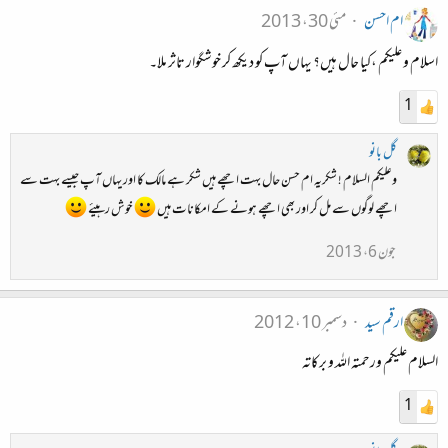
ام احسن
مئی 30، 2013
اسلام و علیکم ،کیا حال ہیں؟ یہاں آپ کو دیکھ کر خوشگوار تاثر ملا۔
1
گل بانو
وعلیکم السلام ! شکریہ ام حسن حال بہت اچھے ہیں شکر ہے مالک کا اور یہاں آپ جیسے بہت سے
اچھے لوگوں سے مل کر اور بھی اچھے ہونے کے امکانات ہیں
خوش رہیئے
جون 6، 2013
ارقم سید
دسمبر 10، 2012
السلام علیکم ورحمتہ اللہ و برکاتہ
1