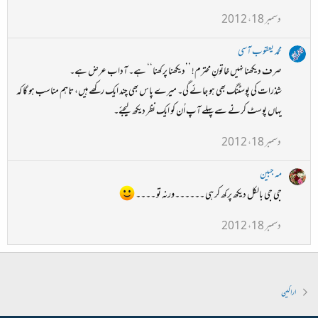
دسمبر 18، 2012
محمد یعقوب آسی
صرف دیکھنا نہیں خاتونِ محترم! ’’دیکھنا پرکھنا‘‘ ہے۔ آداب عرض ہے۔
شذرات کی پوسٹنگ بھی ہو جائے گی۔ میرے پاس بھی چند ایک رکھے ہیں، تاہم مناسب ہو گا کہ
یہاں پوسٹ کرنے سے پہلے آپ اُن کو ایک نظر دیکھ لیجئے۔
دسمبر 18، 2012
مہ جبین
جی جی بالکل دیکھ پرکھ کر ہی ۔۔۔۔۔۔ورنہ تو ۔۔۔۔
دسمبر 18، 2012
اراکین