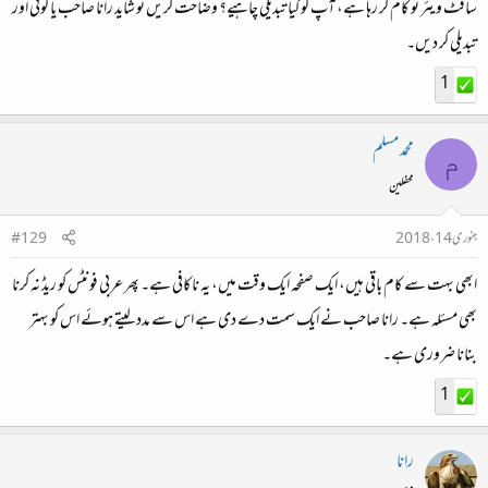
سافٹ ویئر تو کام کر رہا ہے، آپ کو کیا تبدیلی چاہیے؟ وضاحت کریں تو شاید رانا صاحب یا کوئی اور
تبدیلی کر دیں۔
1
محمد مسلم
م
محفلین
جنوری 14، 2018
#129
ابھی بہت سے کام باقی ہیں، ایک صفحہ ایک وقت میں، یہ ناکافی ہے۔ پھر عربی فونٹس کو ریڈ نہ کرنا
بھی مسئلہ ہے۔ رانا صاحب نے ایک سمت دے دی ہے اس سے مدد لیتے ہوئے اس کو بہتر
بنانا ضروری ہے۔
1
رانا