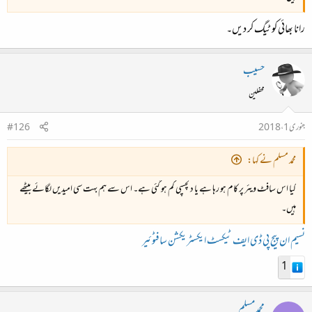
رانا بھائی کو ٹیگ کر دیں۔
حسیب
محفلین
جنوری 1، 2018
#126
محمد مسلم نے کہا:
کیا اس سافٹ ویئر پر کام ہو رہا ہے یا دلچسپی کم ہو گئی ہے۔ اس سے ہم بہت سی امیدیں لگائے بیٹھے
ہیں۔
نسیم ان پیج پی ڈی ایف ٹیکسٹ ایکسٹریکشن سافٹوئیر
1
محمد مسلم