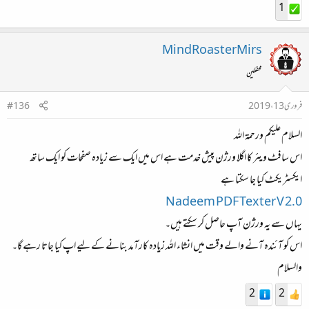
1
MindRoasterMirs
محفلین
فروری 13، 2019
#136
السلام علیکم ورحمۃ اللہ
اس سافٹ ویئر کا اگلا ورژن پیش خدمت ہے اس میں ایک سے زیادہ صفحات کو ایک ساتھ
ایکسٹریکٹ کیا جا سکتا ہے
Nadeem PDF Texter V 2.0
یہاں سے یہ ورژن آپ حاصل کر سکتے ہیں۔
اس کو آئندہ آنے والے وقت میں انشاء اللہ زیادہ کارآمد بنانے کے لیے اپ کیا جاتا رہے گا۔
والسلام
2
2