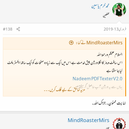
محمد خرم یاسین
محفلین
فروری 13، 2019
#138
MindRoasterMirs نے کہا:
السلام علیکم ورحمۃ اللہ
اس سافٹ ویئر کا اگلا ورژن پیش خدمت ہے اس میں ایک سے زیادہ صفحات کو ایک ساتھ ایکسٹریکٹ
کیا جا سکتا ہے
Nadeem PDF Texter V 2.0
یہاں سے یہ ورژن آپ حاصل کر سکتے ہیں۔
مزید نمائش کے لیے کلک کریں۔۔۔
اس کو آئندہ آنے والے وقت میں انشاء اللہ زیادہ کارآمد بنانے کے لیے اپ کیا جاتا رہے گا۔
نہایت ممنون۔ جزاک اللہ۔
والسلام
MindRoasterMirs