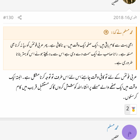
محفلین
جنوری 16، 2018
#130
محمد مسلم نے کہا:
ابھی بہت سے کام باقی ہیں، ایک صفحہ ایک وقت میں، یہ ناکافی ہے۔ پھر عربی فونٹس کو ریڈ نہ کرنا بھی
مسئلہ ہے۔ رانا صاحب نے ایک سمت دے دی ہے اس سے مدد لیتے ہوئے اس کو بہتر بنانا
ضروری ہے۔
عربی فونٹس کے لئے تو کافی وقت چاہئے اس لئے اس طرف تو توجہ کرنا مشکل ہے۔ البتہ ایک
وقت میں ایک صفحے والے مسئلے پر انشاءاللہ کوشش کروں گا کہ مستقبل قریب میں کام
کرسکوں۔
2
محمد مسلم
م
محفلین