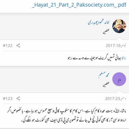
_Hayat_21_Part_2_Paksociety.com_.pdf
خالد محمود چوہدری
محفلین
نومبر 16، 2017
#122
رانا
بھائی تسیں گریٹ او جیندے وسدے رہو
محمد مسلم
م
محفلین
دسمبر 23، 2017
#123
ماشاء اﷲ بہت عمدہ کام کیا ہے، اس کام کا سکوپ کافی وسیع محسوس ہو رہا ہے، بالخصوص اگر
اردو او سی آر کا بھی کوئی ٹچ مل جائے تو تصویری پی ڈی ایف بھی کنورٹ ہو سکے گی۔