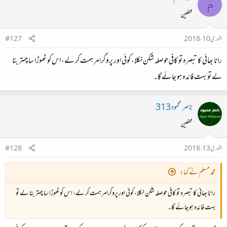
م
محفلین
جنوری 10، 2018
#127
رانا بھائی کا تبصرہ تو کافی حوصلہ شکن نکلا، کوئی اور پروگرامر ہمت کر لے، اس کو ٹھوڑا سا چہتر بنا
لے تو بہت فائدہ ہو جائے گا۔
ناصر محمود 313
محفلین
جنوری 13، 2018
#128
محمد مسلم نے کہا:
رانا بھائی کا تبصرہ تو کافی حوصلہ شکن نکلا، کوئی اور پروگرامر ہمت کر لے، اس کو ٹھوڑا سا چہتر بنا لے تو
بہت فائدہ ہو جائے گا۔