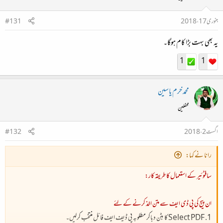
جنوری 17، 2018
#131
یہ بھی بہت بڑا کام ہوگا۔
1
1
محمد خرم یاسین
محفلین
اگست 2، 2018
#132
رانا نے کہا:
سافٹوئیر کے استعمال کا طریقہ کار:
ان پیج کی پی ڈی ایف سے متن اخذ کرنے کے لئے
1. Select PDF کا بٹن دباکر مطلوبہ پی ڈیف ایف فائل منتخب کرلیں۔