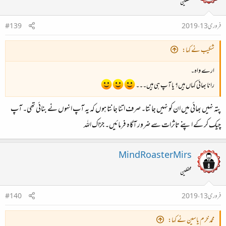
محفلین
فروری 13، 2019
#139
شکیب نے کہا:
ارے واہ۔
رانا بھائی کہاں ہیں؟ یا آپ ہی ہیں۔۔۔
پتہ نہیں بھائی میں ان کو نہیں جانتا۔ صرف اتنا جانتا ہوں کہ یہ آپ انہوں نے بنائی تھی۔ آپ
چیک کر کے اپنے تاثرات سے ضرور آگاہ فرمائیں۔ جزاک اللہ
MindRoasterMirs
محفلین
فروری 13، 2019
#140
محمد خرم یاسین نے کہا: