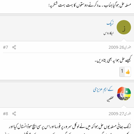
مسلہ حل ہوگیا جناب ۔ مدد کرنے دوستوں کا بہت بہت شکریہ!
زیک
ز
ایکاروس
جنوری 26، 2009
#7
کیسے حل ہوا یہ بھی بتا دیں۔
1
کے ایم عزیزی
محفلین
جنوری 27، 2009
#8
زنک بھائی مسلہ یوں حل ہوا کہ میں نے لوکل سرور پر فورما اور اس پر سی ایچ موڈ انسٹال کیا اور