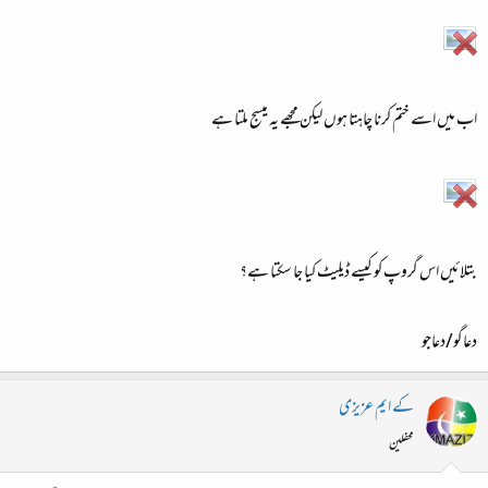
اب میں اسے ختم کرنا چاہتا ہوں لیکن مجھے یہ میسج ملتا ہے
بتلائیں اس گروپ کو کیسے ڈیلیٹ کیا جا سکتا ہے؟
دعاگو/دعاجو
کے ایم عزیزی
محفلین