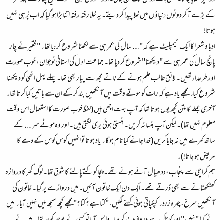
ذرا تیز گھمایا جاتا۔ یعنی بات ڈوئل تک پہنچ جاتی۔ اور تھوڑی نوچ کھسوٹ، چیخ پکار کے بعد گھر
کے بڑے آ کر دونوں دنیاؤں میں خلا پیدا کر دیتے۔ یہ خلا رفتہ رفتہ اتنا بڑا ہو گیا کہ اب پُر ہی نہیں
ہوتا!
ادبا و شعرا کا ایک ٹیمپلیٹ ہے کہ "... سال کی عمر ہی سے لکھنا شروع کر دیا تھا۔" فقیر نے چار
پانچ سال کی عمر ہی سے "دیکھنا" شروع کر دیا تھا۔ جماعت اول کی استانی نوجوان، خوب صورت
اور طرحدار تھیں۔ لائق طالبِ علم ہونے کے ناتے مجھ سے پیار بھی تھا۔ پہلے پہل انھی کو دیکھنا
شروع کیا۔ مجھے یاد ہے کہ رات کو سوتے وقت میں آنکھیں بند کر کے ان سے باتیں کیا کرتا تھا۔
آخری جملے کا متن کچھ یوں ہوتا تھا کہ آپ بہت اچھی ہیں (لفظ خوب صورت کا استعمال اس وقت
معلوم نہیں تھا)۔ لیکن آپ ہنسا نہ کریں۔ ہنستی ہوئی بری لگتی ہیں۔ اور وہ موٹے سر ... کے
ساتھ کمرے میں نہ جایا کریں (خدا جانے کیا نام ہو گا۔ یاد ہوتا تو انھیں کوس کوس کے دمے کا
مریض ہو جاتا!)۔
ہم کراچی سے پنجاب، ددھیال آئے ہوئے تھے۔ چچا کو کتے پالنے کا شوق تھا۔ لوگ گھر کا دروازہ
کھٹکھٹانے سے بھی ڈرتے تھے۔ ایک دن ایک خاتون آئیں۔ میں دروازے پر گیا۔ خاتون کی
آنکھیں سرخ، چہرہ زرد۔ کپکپاتی ہوئی کہنے لگیں، "کتا ہے؟ کتا؟" مجھے کچھ سمجھ میں نہیں آیا۔ میں