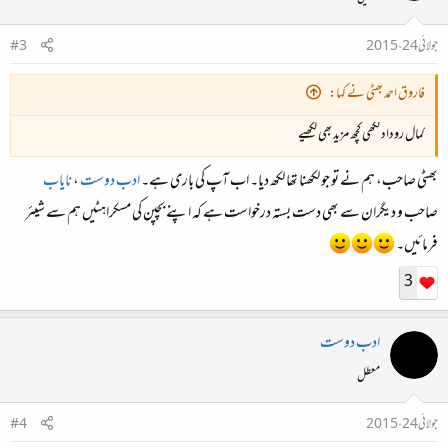
جولائی 24، 2015
#3
فاروق احمد بھٹی نے کہا:
کمال روداد لکھی کچھ مزید بھی لکھیے
بھٹی صاحب، ہم نے تو جو لکھنا تھا لکھ دیا۔ اب آپ کی باری ہے۔
ادب دوست
،
نایاب
صاحب و دیگران سے بھی دست بستہ درخواست ہے کہ اپنے بچپن کی مسکراہٹیں ہم سے شیئر
فرمائیں۔
3
ادب دوست
معطل
جولائی 24، 2015
#4