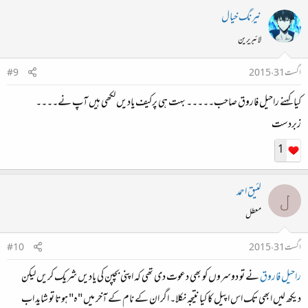
نیرنگ خیال
لائبریرین
اگست 31، 2015
#9
کیا کہنے راحیل فاروق صاحب۔۔۔۔۔ بہت ہی پرکیف یادیں لکھی ہیں آپ نے۔۔۔۔
زبردست
1
لئیق احمد
ل
معطل
اگست 31، 2015
#10
راحیل فاروق
نے تو دوسروں کو بھی دعوت دی تھی کہ اپنی بچپن کی یادیں شریک کریں لیکن
دیکھ لیں ابھی تک اس اپیل کا کیا نتیجہ نکلا۔ اگر ان کے نام کے آخر میں "ہ" ہوتا تو شاید اب