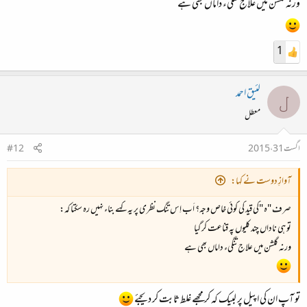
ورنہ گلشن میں علاج تنگیء داماں بھی ہے
1
لئیق احمد
ل
معطل
اگست 31، 2015
#12
آوازِ دوست نے کہا:
صرف "ہ "کی قید کی کوئی خاص وجہ؟ اَب اِس تنگ نظری پر یہ کہے بناء نہیں رہ سکتا کہ:
تو ہی ناداں چند کلیوں پہ قناعت کر گیا
ورنہ گلشن میں علاج تنگیء داماں بھی ہے
تو آپ ان کی اپیل پر لبیک کہ کر مجھے غلط ثابت کر دیجئے