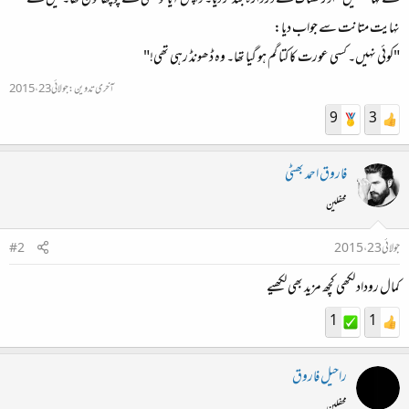
نے کہا "نہیں" اور کھٹاک سے دروازہ بند کر دیا۔ واپس آیا تو کسی نے پوچھا کون تھا۔ میں نے
نہایت متانت سے جواب دیا:
"کوئی نہیں۔ کسی عورت کا کتا گم ہو گیا تھا۔ وہ ڈھونڈ رہی تھی!"
آخری تدوین:
جولائی 23، 2015
9
3
فاروق احمد بھٹی
محفلین
جولائی 23، 2015
#2
کمال روداد لکھی کچھ مزید بھی لکھیے
1
1
راحیل فاروق
محفلین