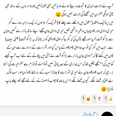
آپ نے جرات مندی کا ثبوت دیتے ہوئے وہ باتیں بھی لکھ ڈالیں جو دوسروں کے ساتھ بھی
بیتی ہونگی مگر ان میں لکھنے کی جرات نہیں ہوگی
میں اپنا ایک واقعہ (سکول میں داخلے سے پہلے کا ) شریک کرتا ہوں کہ ایک مرتبہ ہمارے گھر
میری دادی اور پھوپھیاں وغیرہ اکٹھی تھیں میری دادی جان مجھے اپنے ساتھ بازار لے گئیں وہاں
سے بڑا گوشت خریدا اور مجھے تاکید کی کہ گھر جاکر اپنی پھوپھی کو نہ بتانا کہ یہ بڑا گوشت (یعنی بیف)
ہے۔ جب میں گھر گیا تو سیدھا اپنی پھوپھو کے پاس گیا اور شرارت کے ارادے سے ان کے
کان میں کہنے لگا کہ "دادی جان بازار سے بڑا گوشت لے آئی ہیں پکانے کے لئے اب آپ کیسے
کھائیں گی؟" مجھے یقین تھا کہ اس غداری کے بعد پٹائی نہیں تو ڈانٹ تو لازم ہے مگر حیرت کی انتہا
نہ رہی کہ جب پھوپھو جان نے میری شرارت کا بھانڈا سب کے سامنے پھوڑ دیا اور سب لوگ
بے اختیار ہنسنے لگے۔ کیوں ہنسنے لگے؟ اس بات کا جواب ڈھونڈنے کے لئے مجھے خود پہلے باپ
بننا پڑا
1
1
1
راحیل فاروق