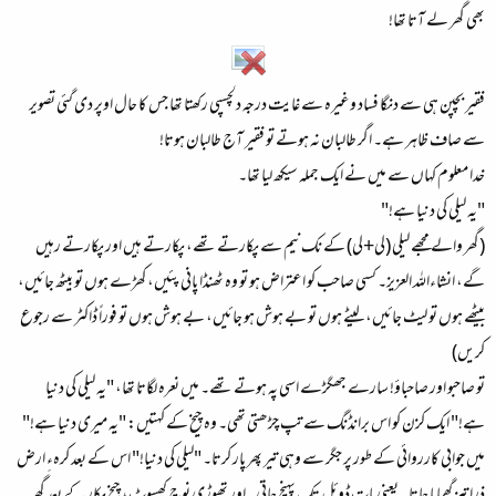
بھی گھر لے آتا تھا!
فقیر بچپن ہی سے دنگا فساد وغیرہ سے غایت درجہ دلچسپی رکھتا تھا جس کا حال اوپر دی گئی تصویر
سے صاف ظاہر ہے۔ اگر طالبان نہ ہوتے تو فقیر آج طالبان ہوتا!
خدا معلوم کہاں سے میں نے ایک جملہ سیکھ لیا تھا۔
"یہ لیلی کی دنیا ہے!"
(گھر والے مجھے لیلی (لی+لی) کے نک نیم سے پکارتے تھے، پکارتے ہیں اور پکارتے رہیں
گے، انشاءاللہ العزیز۔ کسی صاحب کو اعتراض ہو تو وہ ٹھنڈا پانی پئیں، کھڑے ہوں تو بیٹھ جائیں،
بیٹھے ہوں تو لیٹ جائیں، لیٹے ہوں تو بے ہوش ہو جائیں، بے ہوش ہوں تو فوراً ڈاکٹر سے رجوع
کریں)
تو صاحبو اور صاحباؤ! سارے جھگڑے اسی پہ ہوتے تھے۔ میں نعرہ لگاتا تھا، "یہ لیلی کی دنیا
ہے!" ایک کزن کو اس برانڈنگ سے تپ چڑھتی تھی۔ وہ چیخ کے کہتیں: "یہ میری دنیا ہے!"
میں جوابی کارروائی کے طور پر جگر سے وہی تیر پھر پار کرتا۔ "لیلی کی دنیا!" اس کے بعد کرہءِ ارض