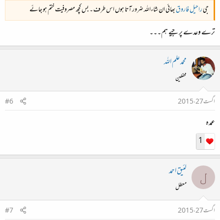
جی
راحیل فاروق
بھائی ان شاءاللہ ضرور آتا ہوں اس طرف ۔ بس کچھ مصروفیت ختم ہو جائے
ترے وعدے پر جیے ہم۔۔۔
محمد علم اللہ
محفلین
اگست 27، 2015
#6
عمدہ
1
لئیق احمد
ل
معطل
اگست 27، 2015
#7