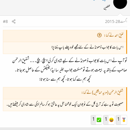
محفلین
اگست 28، 2015
#8
لئیق احمد نے کہا:
اس بات کا جواب ڈھونڈنے کے لئے مجھے خود پہلے باپ بننا پڑا
تو آپ نے اس بات کا جواب ڈھونڈنے کے لیے شادی کر لی؟ چچ، چچ۔۔۔ شفیق الرحمٰن
صاحب کے ہاتھ پہ بیعت ہوتے تو مسکت جواب بغیر سائیڈ ایفیکٹس کے حاصل ہو جاتا۔
کچھ ہم سے کہا ہوتا، کچھ ہم سے سنا ہوتا!​
شفیق الرحمٰن (مزید حماقتیں) نے کہا:
مصیبت تو یہ ہے کہ آج کل کے نوجوان ایک خوشنما تِل پہ عاشق ہو کر سالم لڑکی سے شادی کر بیٹھتے ہیں۔
1
1
1