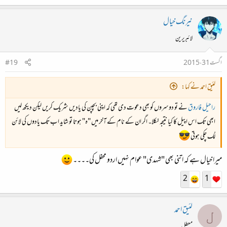
نیرنگ خیال
لائبریرین
اگست 31، 2015
#19
لئیق احمد نے کہا:
راحیل فاروق
نے تو دوسروں کو بھی دعوت دی تھی کہ اپنی بچپن کی یادیں شریک کریں لیکن دیکھ لیں
ابھی تک اس اپیل کا کیا نتیجہ نکلا۔ اگر ان کے نام کے آخر میں "ہ" ہوتا تو شاید اب تک یادوں کی لائن
لگ چکی ہوتی
میرا خیال ہے کہ اتنی بھی "شہدی" عوام نہیں اردو محفل کی۔۔۔۔
2
1
لئیق احمد
ل