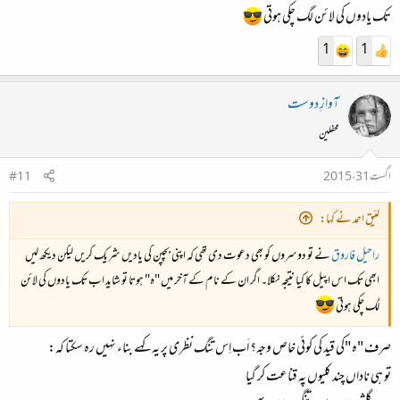
تک یادوں کی لائن لگ چکی ہوتی
1
1
آوازِ دوست
محفلین
اگست 31، 2015
#11
لئیق احمد نے کہا:
راحیل فاروق
نے تو دوسروں کو بھی دعوت دی تھی کہ اپنی بچپن کی یادیں شریک کریں لیکن دیکھ لیں
ابھی تک اس اپیل کا کیا نتیجہ نکلا۔ اگر ان کے نام کے آخر میں "ہ" ہوتا تو شاید اب تک یادوں کی لائن
لگ چکی ہوتی
صرف "ہ "کی قید کی کوئی خاص وجہ؟ اَب اِس تنگ نظری پر یہ کہے بناء نہیں رہ سکتا کہ:
تو ہی ناداں چند کلیوں پہ قناعت کر گیا