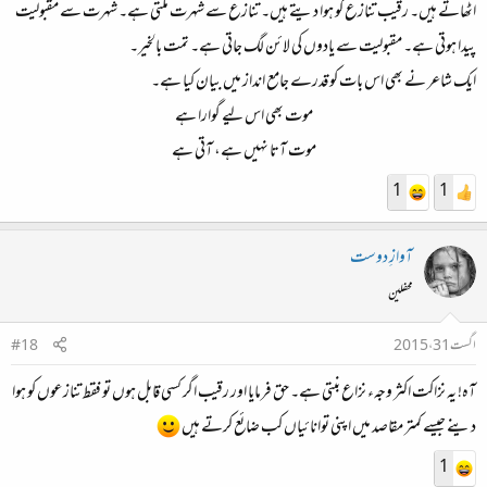
اٹھاتے ہیں۔ رقیب تنازع کو ہوا دیتے ہیں۔ تنازع سے شہرت ملتی ہے۔ شہرت سے مقبولیت
پیدا ہوتی ہے۔ مقبولیت سے یادوں کی لائن لگ جاتی ہے۔ تمت بالخیر۔
ایک شاعر نے بھی اس بات کو قدرے جامع انداز میں بیان کیا ہے۔
موت بھی اس لیے گوارا ہے
موت آتا نہیں ہے، آتی ہے​
1
1
آوازِ دوست
محفلین
اگست 31، 2015
#18
آہ! یہ نزاکت اکثر وجہء نزاع بنتی ہے۔ حق فرمایا اور رقیب اگر کسی قابل ہوں تو فقط تنازعوں کو ہوا
دینے جیسے کمتر مقاصد میں اپنی توانائیاں کب ضائع کرتے ہیں
1