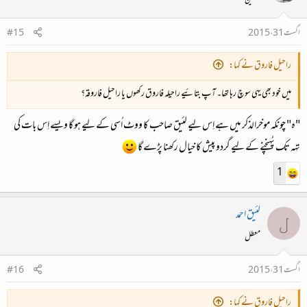
محفلین
اگست 31، 2015
#15
راحیل فاروق نے کہا:
میں خود بھی یہی سوچ رہا تھا۔ آپ بتائیے
راحیلہ فاروق
رکھوں یا
راحیل فاروقہ
؟
"ہ" چونکہ موخرالذکر میں ہے اِس لیے لئیق صاحب کا ووٹ اُسی کے لیے ہو گا ویسے اِس بات کی
تہہ تک پُہنچنے کے لیے گردو پیش کا خیال رکھنا پڑے گا
1
لئیق احمد
ل
معطل
اگست 31، 2015
#16
راحیل فاروق نے کہا: