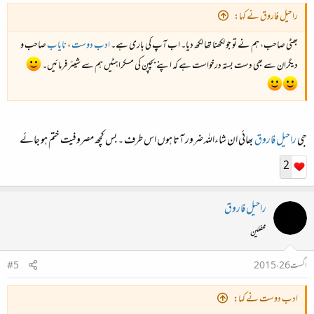
راحیل فاروق نے کہا:
بھٹی صاحب، ہم نے تو جو لکھنا تھا لکھ دیا۔ اب آپ کی باری ہے۔
ادب دوست
،
نایاب
صاحب و
دیگران سے بھی دست بستہ درخواست ہے کہ اپنے بچپن کی مسکراہٹیں ہم سے شیئر فرمائیں۔
جی
راحیل فاروق
بھائی ان شاءاللہ ضرور آتا ہوں اس طرف ۔ بس کچھ مصروفیت ختم ہو جائے
2
راحیل فاروق
محفلین
اگست 26، 2015
#5
ادب دوست نے کہا: