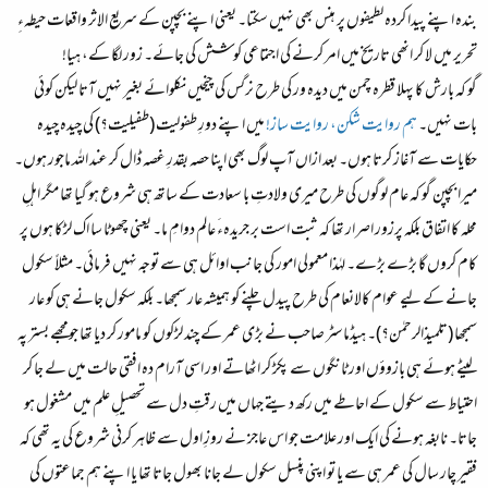
بندہ اپنے پیدا کردہ لطیفوں پر ہنس بھی نہیں سکتا۔ یعنی اپنے بچپن کے سریع الاثر واقعات حیطہءِ
تحریر میں لا کر انھی تاریخ میں امر کرنے کی اجتماعی کوشش کی جائے۔ زور لگا کے، ہیا!
گو کہ بارش کا پہلا قطرہ چمن میں دیدہ ور کی طرح نرگس کی چیخیں نکلوائے بغیر نہیں آتا لیکن کوئی
بات نہیں۔
ہم روایت شکن، روایت ساز!
میں اپنے دورِ طفولیت (طفیلیت؟) کی چیدہ چیدہ
حکایات سے آغاز کرتا ہوں۔ بعد ازاں آپ لوگ بھی اپنا حصہ بقدرِ غصہ ڈال کر عند اللہ ماجور ہوں۔
میرا بچپن گو کہ عام لوگوں کی طرح میری ولادتِ با سعادت کے ساتھ ہی شروع ہو گیا تھا مگر اہلِ
محلہ کا اتفاق بلکہ پرزور اصرار تھا کہ ثبت است بر جریدہءَ عالم دوامِ ما۔ یعنی چھوٹا سا اک لڑکا ہوں پر
کام کروں گا بڑے بڑے۔ لہٰذا معمولی امور کی جانب اوائل ہی سے توجہ نہیں فرمائی۔ مثلاً سکول
جانے کے لیے عوام کالانعام کی طرح پیدل چلنے کو ہمیشہ عار سمجھا۔ بلکہ سکول جانے ہی کو عار
سمجھا (تلمیذالرحمٰن؟)۔ ہیڈماسٹر صاحب نے بڑی عمر کے چند لڑکوں کو مامور کر دیا تھا جومجھے بستر پہ
لیٹے ہوئے ہی بازوؤں اور ٹانگوں سے پکڑ کر اٹھاتے اور اسی آرام دہ افقی حالت میں لے جا کر
احتیاط سے سکول کے احاطے میں رکھ دیتے جہاں میں رقتِ دل سے تحصیلِ علم میں مشغول ہو
جاتا۔ نابغہ ہونے کی ایک اور علامت جو اس عاجز نے روزِ اول سے ظاہر کرنی شروع کی یہ تھی کہ
فقیر چار سال کی عمر ہی سے یا تو اپنی پنسل سکول لے جانا بھول جاتا تھا یا اپنے ہم جماعتوں کی