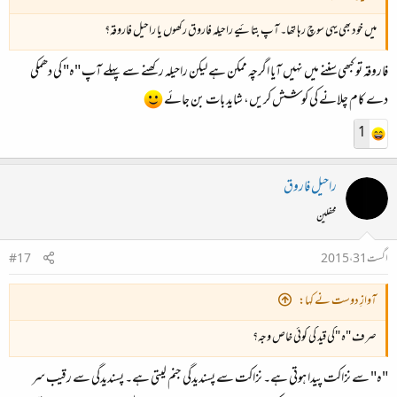
میں خود بھی یہی سوچ رہا تھا۔ آپ بتائیے
راحیلہ فاروق
رکھوں یا
راحیل فاروقہ
؟
فاروقہ تو کبھی سننے میں نہیں آیا اگرچہ ممکن ہے لیکن راحیلہ رکھنے سے پہلے آپ "ہ" کی دھمکی
دے کام چلانے کی کوشش کریں، شاید بات بن جائے
1
راحیل فاروق
محفلین
اگست 31، 2015
#17
آوازِ دوست نے کہا:
صرف "ہ "کی قید کی کوئی خاص وجہ؟
"ہ" سے نزاکت پیدا ہوتی ہے۔ نزاکت سے پسندیدگی جنم لیتی ہے۔ پسندیدگی سے رقیب سر