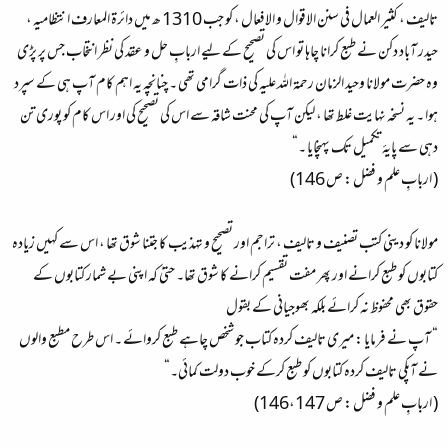
تالیف ، کثیر العمال فی سنن الاقوال و الافعال ، کو جب 1310 ھ میں دائرۃ المعارف انتظامیہ ،
حیدر آباد دکن نے طبع کرانا چاہا تو اس کی تصحیح کے لیے اربابِ حل و عقد کی نظر انتخاب جس پر پڑی
وہ حضرت مولانا وحید الزمان رحمۃ اللہ علیہ کی ذات گرامی تھی ۔ چنانچہ یہ اہم کام آپ ہی کے سپرد
ہوا ۔ یہ نسخہ نہایت غلط تھا ، لیکن آپ کی محنت شاقہ سے اس کی تصحیح کی اور اس کام کو پوری تن
دہی سے پایہٴ تکمیل تک پہنچایا ۔“
( اربابِ علم و فضل : ص 146)
مولانا کو دینی کتب تصنیف و تالیف ، تراجم اور تصحیح و تہذیب کا جتنا شوق تھا ، اس سے کہیں زیادہ
کتابوں کو طبع کرانے اور پھر مفت تقسیم کرانے کا شوق تھا۔ حتیٰ کہ اپنی بے شمار کتابوں کے
حقوق بھی محفوظ نہ کرائے بلکہ بھوجیانی کے بقول
“ آپ نے فرمایا : میری تالیف کردہ کتاب جو شخص چاہے طبع کروائے ۔ اس طرح مطبع والوں
نے آپکی تالیف کردہ کتابوں کو طبع کرکے خوب دولت کمائی۔“
( اربابِ علم و فضل : ص 146،147)‌