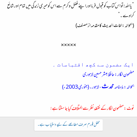
“ یا اللہ ! تو اس کتاب کو قبول فرما اور اپنے فضل و کرم سے اس کو میری زندگی میں تمام اور شائع
کرادے ۔“
( بحوالہ : لغات الحدیث کا مقدمہ از مصنف)
×××××​
ایک مضمون سے کچھ اقتباسات ۔
مضمون نگار : حافظ مبشر حسین لاہوری
محدث
بحوالہ : ماہنامہ
، لاہور ۔ (جنوری 2003 ء)
نوٹ : مضمون نگار کے نقطہٴ نظر سے اختلاف کیا جا سکتا ہے !
محفل فورم صرف مطالعے کے لیے دستیاب ہے۔