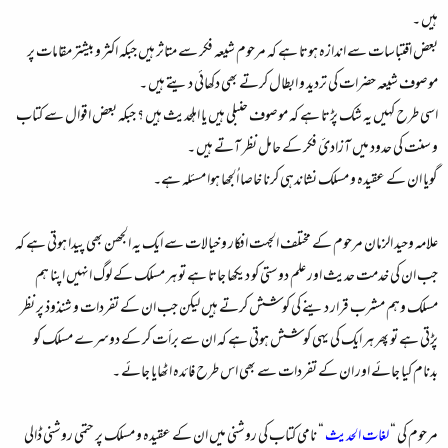
ہیں ۔
بعض اقتباسات سے اندازہ ہوتا ہے کہ مرحوم شیعہ فکر سے متاثر ہیں جبکہ اکثر و بیشتر مقامات پر
موصوف شیعہ حضرات کی تردید و ابطال کرتے بھی دکھائی دیتے ہیں ۔
اسی طرح کہیں یہ شک پڑتا ہے کہ موصوف حنبلی ہیں یا اہلحدیث ہیں ؟ جبکہ بعض اقوال سے کتاب
و سنت کی حدود میں آزادیٴ فکر کے حامل نظر آتے ہیں ۔
گویا ان کے عقیدہ و مسلک نشاندہی کرنا خاصا اُلجھا ہوا مسئلہ ہے۔
علامہ وحید الزمان مرحوم کے مختلف الجہت افکار و خیالات سے ایک یہ الجھن بھی پیدا ہوتی ہے کہ
جب ان کی خدمت حدیث اور علم دوستی کو دیکھا جاتا ہے تو ہر مسلک کے لوگ انہیں اپنا ہم
مسلک وہم مشرب قرار دینے کی کوشش کرتے ہیں لیکن جب ان کے تفردات و شنذوذ پر نظر
پڑتی ہے تو پھر ہر ایک کی یہی کوشش ہوتی ہے کہ ان سے براٴت کر کے دوسرے مسلک کو
بدنام کیا جائے اور ان کے تفردات سے بھی اس طرح فائدہ اٹھایا جائے ۔
مرحوم کی “
لغات الحدیث
“ نامی کتاب کی روشنی میں ان کے عقیدہ و مسلک پر حتمی روشنی ڈالی