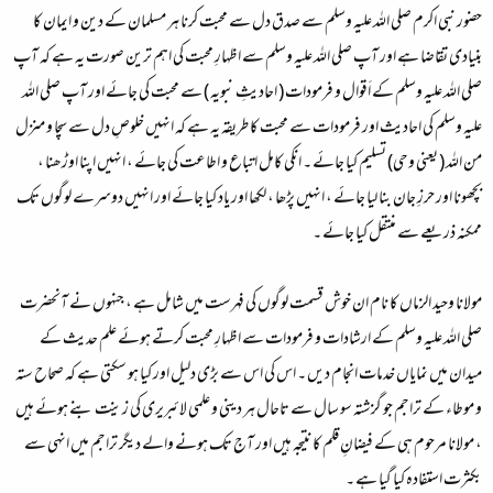
حضور نبی اکرم صلی اللہ علیہ وسلم سے صدق دل سے محبت کرنا ہر مسلمان کے دین و ایمان کا
بنیادی تقاضا ہے اور آپ صلی اللہ علیہ وسلم سے اظہارِ محبت کی اہم ترین صورت یہ ہے کہ آپ
صلی اللہ علیہ وسلم کے اَقوال و فرمودات ( احادیثِ نبویہ ) سے محبت کی جائے اور آپ صلی اللہ
علیہ وسلم کی احادیث اور فرمودات سے محبت کا طریقہ یہ ہے کہ انہیں خلوصِ دل سے سچا و منزل
من اللہ ( یعنی وحی) تسلیم کیا جائے ۔ انکی کامل اتباع و اطاعت کی جائے ، انہیں اپنا اوڑھنا ،
بچھونا اور حرزِ جان بنا لیا جائے ، انہیں پڑھا ، لکھا اور یاد کیا جائے اور انہیں دوسرے لوگوں تک
ممکنہ ذریعے سے منتقل کیا جائے ۔
مولانا وحید الزماں کا نام ان خوش قسمت لوگوں کی فہرست میں شامل ہے ، جنہوں نے آنحضرت
صلی اللہ علیہ وسلم کے ارشادات و فرمودات سے اظہارِ محبت کرتے ہوئے علم حدیث کے
میدان میں نمایاں خدمات انجام دیں ۔ اس کی اس سے بڑی دلیل اور کیا ہو سکتی ہے کہ صحاح ستہ
و موطاء کے تراجم جو گزشتہ سو سال سے تاحال ہر دینی و علمی لائبریری کی زینت بنے ہوئے ہیں
، مولانا مرحوم ہی کے فیضانِ قلم کا نتیجہ ہیں اور آج تک ہونے والے دیگر تراجم میں انہی سے
بکثرت استفادہ کیا گیا ہے ۔