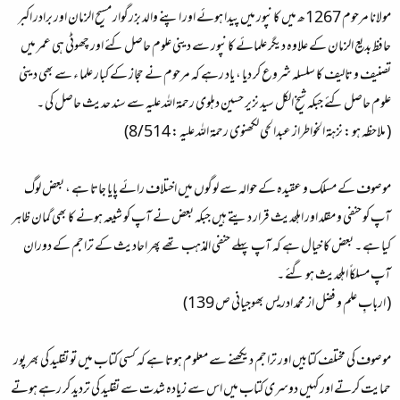
مولانا مرحوم 1267ھ میں کانپور میں پیدا ہوئے اور اپنے والد بزرگوار مسیح الزمان اور برادر اکبر
حافظ بدیع الزمان کے علاوہ دیگر علمائے کانپور سے دینی علوم حاصل کئے اور چھوٹی ہی عمر میں
تصنیف و تالیف کا سلسلہ شروع کر دیا ، یاد رہے کہ مرحوم نے حجاز کے کبار علما ء سے بھی دینی
علوم حاصل کئے جبکہ شیخ الکل سید نزیر حسین دہلوی رحمۃ اللہ علیہ سے سند حدیث حاصل کی ۔
( ملاحظہ ہو : نزہۃ الخواطراز عبدالحی لکھنوی رحمۃ اللہ علیہ : 8/514)
موصوف کے مسلک و عقیدہ کے حوالہ سے لوگوں میں اختلاف رائے پایا جاتا ہے ، بعض لوگ
آپ کو حنفی و مقلد اور اہلحدیث قرار دیتے ہیں جبکہ بعض نے آپ کو شیعہ ہونے کا بھی گمان ظاہر
کیا ہے ۔ بعض کا خیال ہے کہ آپ پہلے حنفی المذہب تھے پھر احادیث کے تراجم کے دوران
آپ مسلکاً اہلحدیث ہو گئے ۔
( اربابِ علم و فضل از محمد ادریس بھوجیانی ص 139)
موصوف کی مختلف کتابیں اور تراجم دیکھنے سے معلوم ہوتا ہے کہ کسی کتاب میں تو تقلید کی بھر پور
حمایت کرتے اور کہیں دوسری کتاب میں اس سے زیادہ شدت سے تقلید کی تردید کر رہے ہوتے