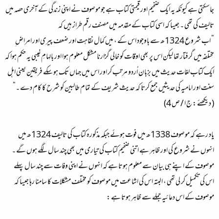
جاسکتی ہے کیونکہ یہ ایک ضخیم اور قیمتی کتاب ہے جو موصوف نے اپنی زندگی کے آخری حصہ میں
تالیف کی تھی ۔ جیسا کہ اسی کتاب کے مقدمہ میں مصنف رقم طراز ہیں کہ
“ اب شروع 1324ھ سے باوجود اس کے ، میں کمال نقاہت اور ضعف پیری اور امراض ِ
مختلفہ میں گرفتار تھا لیکن اس پر بھی اوقات کو خالی گزارنا مشکل معلوم ہوا اور بالہامِ غیبی یہ حکم ہوا کہ
ایک کتاب لغات حدیث میں بزبان اُردو مرتب کر اور اس میں جہاں تک ہو سکے فریقین یعنی اہل
سنت اور امامیہ کی حدیثیں جمع کرتا کہ حدیث شریف کے تمام طالبین کو شرح کا کام دے ۔“
( دیکھئے : ج ا / ص 4)
یاد رہے کہ موصوف 1338ھ میں فوت ہوئے جبکہ مذکورہ کتاب کی تالیف 1324ھ میں
انہوں نے شروع کی اور ظاہر ہے اتنی ضخیم کتاب کی تیاری میں بھی چند سال لگے ہوں گے ۔
موصوف کے اپنے ہی بیان سے معلوم ہوتا ہے کہ انہوں نے اپنی وفات سے چند سال پہلے
اس کی تکمیل کر لی تھی ، البتہ اس کی اشاعت میں موصوف کو مختلف مشکلات کا سامنا رہا جیسا کہ
موصوف کے اس دعائیہ جملے سے ظاہر ہوتا ہے :