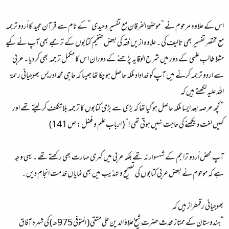
اس کے علاوہ مرحوم نے “ موضحۃ الفرقان مع تفسیر وحیدی “ کے نام سے قرآن مجید کا اُردو ترجمہ
مع مختصر تفسیر بھی تالیف کی ۔ علاوہ ازیں فقہ کی بعض ضخیم کتابوں کے ترجمے بھی آپ نے کیے
مثلا طالبِ علمی کے دور میں شرح الوقایہ پڑھنے کے دوران اس کا مکمل ترجمہ بھی کر دیا ۔ عربی
سے اردو ترجمہ کرنے میں آپ کو خداداد ملکہ حاصل ہو چکا تھا جیسا کہ حاجی محمد ادریس بھوجیانی رحمۃ
اللہ علیہ لکھتے ہیں کہ
“ کچھ عرصہ بعد ایسا ملکہ حاصل ہو گیا تھا کہ بڑی سے بڑی کتابوں کا ترجمہ بلا تکلف کر لیتے تھے اور
کہیں لغت دیکھنے کی حاجت نہیں ہوتی تھی !“ ( اربابِ علم و فضل : ص 141)
آپ محض اُردو تراجم کے شہسوار نہ تھے بلکہ عربی میں گہری مہارت بھی رکھتے تھے ۔ یہی وجہ
ہے کہ موحوم نے بعض عربی کتابوں کی تصحیح و تہذیب میں بھی نمایاں خدمت انجام دیں ۔
بھوجیانی رقمطراز ہیں کہ
“ ہندوستان کے ممتاز محدث حضرت شیخ علاؤ الدین علی متقی ( المتوفی 975ھ ) کی شہرہ آفاق