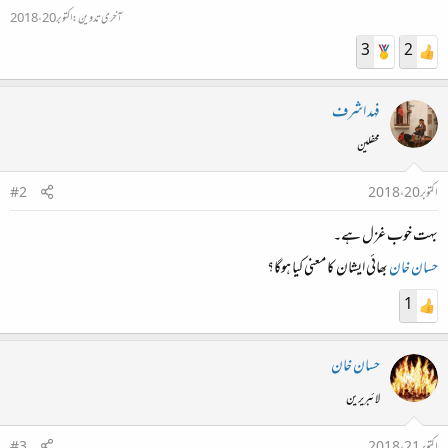
آخری تدوین:
اکتوبر 20، 2018
3
2
فہد اشرف
محفلین
اکتوبر 20، 2018
#2
بہت خوب غزل ہے۔
حسان خان
بھائی ایشان کا معنی کیا ہوگا؟
1
حسان خان
لائبریرین
اکتوبر 21، 2018
#3