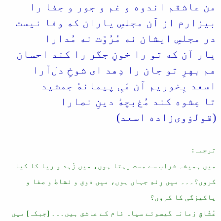
من عاشقم اندوه و غم و جور و جفا را
ء
بیزارم از آن مجلسِ یاران که وفا نیست
در مجلسِ ایشان نه مُرُوّت نه مُدارا
یار آن که تو را خونِ جگر را کند احسان
هم بهرِ تو جان را دِهد ای شوخِ دل‌آرا
اسعد بِخوریم آن مَیِ پیمانهٔ جمشید
تا عِشوه کند مُغ‌بچهٔ دینِ نصارا
(قولۏوی‌زاده اسعد)
ترجمہ:
میں ہمیشہ شراب سے مست رہتا ہوں، میں زُہد و ریا کا کیا
کروں؟۔۔۔ میں رِندِ جہاں ہوں، میں ذوق و نشاط و صفا و
پاکیزگی کا کروں؟
عُشّاقِ زمانہ گیسوئے سیاہ فام کے عاشق ہیں۔۔۔ [جبکہ] میں