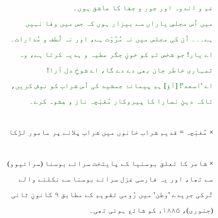
غم و اندوہ اور جور و جفا کا عاشق ہوں۔
میں اُس مجلسِ یاراں سے بیزار ہوں کہ جس میں وفا نہیں
ہے۔۔۔ اُن کی مجلس میں نہ مُرُوّت ہے، اور نہ لُطف و مُدارات۔
اے یار! جو شخص تم کو خونِ جگر عطیہ و ہدیہ کرتا ہے، وہ
تمہاری خاطر جان بھی دے دے گا، اے شوخِ دل آرا!
اے 'اسعد'! [آؤ] ہم پیمانۂ جمشید کی اُس شراب کو نوش کریں،
تاکہ دینِ نصارا کا پیروکار مُغبَچہ ناز و عِشوہ کرے۔
× مُغبَچہ = قدیم شراب خانوں میں شراب پلانے پر مامور لڑکا
× شاعر کا تعلق بوسنیا کے پایتخت سرائے بوسنا (سرائیوو)
سے تھا، اور یہ فارسی غزل سرائے بوسنا سے نکلنے والے
تُرکی جریدے 'وطن' میں رُومی تقویم کے مطابق ۹ کانونِ ثانی
(جنوری)، ۱۸۸۵ء کو شائع ہوئی تھی۔