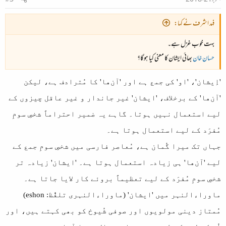
فہد اشرف نے کہا:
بہت خوب غزل ہے۔
حسان خان
بھائی ایشان کا معنی کیا ہوگا؟
'اِیشان'، 'او' کی جمع ہے اور 'آن‌ها' کا مُترادف ہے، لیکن
'آن‌ها' کے برخلاف، 'ایشان' غیر جاندار و غیر عاقل چیزوں کے
لیے استعمال نہیں ہوتا۔ گاہے یہ ضمیر احتراماً شخصِ سومِ
مُفرَد کے لیے استعمال ہوتا ہے۔
جہاں تک میرا گُمان ہے، مُعاصر فارسی میں شخصِ سومِ جمع کے
لیے 'آن‌ها' ہی زیادہ استعمال ہوتا ہے۔ 'ایشان' زیادہ تر
شخصِ سومِ مُفرَد کے لیے تعظیماً بروئے کار لایا جاتا ہے۔
ماوراءالنہر میں 'ایشان' (ماوراءالنہری تلفُّظ: eshon)
مُمتاز دینی مولویوں اور صوفی شُیوخ کو بھی کہتے ہیں، اور