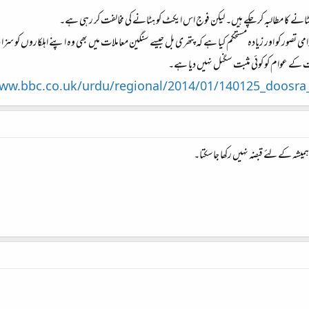
و ہٹانے کا مطالبہ کر چکے ہیں۔ لیکن فوج اس ایکٹ کو ہٹانے کی مخالفت کر رہی ہے۔
تصور کو اور زیادہ مستحکم کیا ہے کہ پتھری بل جیسے سنگین معاملات میں بھی وہ اپنے اہلکاروں کو سز
رت کے عوام کو کوئی مثبت سگنل نہیں دیا ہے۔
www.bbc.co.uk/urdu/regional/2014/01/140125_doosr
یشہ کے لئے قبضہ نہیں رکھا جاسکتا۔