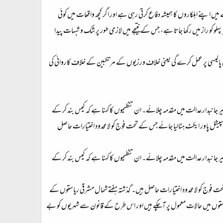
میں اپنے اہلکاروں کا ہمیشہ دفاع کرتی رہی ہے اور اگر کچھ واقعات میں کوئی
و کو راز میں رکھا جاتا ہے، جس کے نتیجے میں لازمی طور پر شک و شبہات پیدا
 کی پالیسی پر عمل کرے گی یعنی خلاف ورزیوں کے مرتکبین کے خلاف کاروائی کی
 جانبدار عدالت میں مقدمہ چلائے۔ ان تنظیموں کا کہنا ہے کہ کیس بند کر کے
ے سپیشل پاور ایکٹ ہٹالیا جائے جس کے تحت فوج کو لا محدود اختیارات حاصل
 جانبدار عدالت میں مقدمہ چلائے۔ ان تنظیموں کا کہنا ہے کہ کیس بند کر کے
حت فوج کو لا محدود اختیارات حاصل ہیں۔ گذشتہ ہفتے شمال مشرقی ریاستوں کے
یاستوں میں حالات معمول پر آچکے ہیں اور اس طرح کے قانون سے شہریوں کو بے