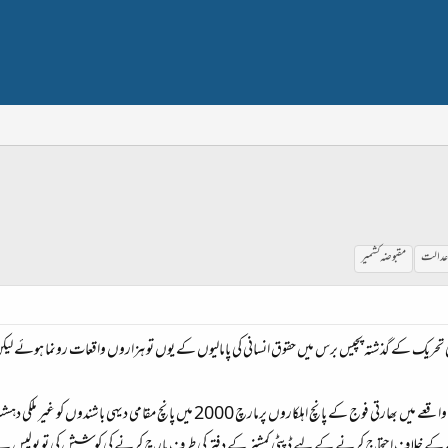
عدالت
مقبوضہ کشمیر
کی تحریک کے گذشتہ پچیس برس میں حقوق انسانی کی پامالیوں کے یوں تو ہزاروں واقعات رونما ہوئے ل
مارچ 2000 میں پانچ مقامی دیہی باشندوں کو غیر ملکی دہشت گرد بتا کر قتل کرنے کا الزام ہے۔
 خلاف احتجاج کرنے کے لیے ڈپٹی کمشنر کے دفتر کی طرف مارچ کرنے کی کوشش کی تو پولیس نے مظاہرین 