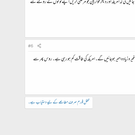
یں گی کہ امریکہ اور دیگر حواریین جو مرضی کریں اپنے لوگوں کے روکنے سے
#6
شیا وغیرہ زیادہ امیر ہوجائیں گے۔ امریکہ کی طاقت کم ہو رہی ہے۔ روس پھر سے
محفل فورم صرف مطالعے کے لیے دستیاب ہے۔