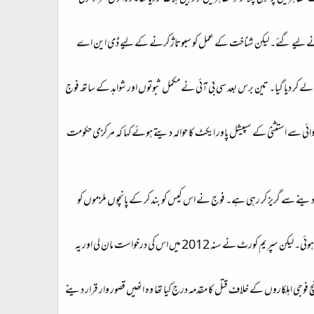
نمونے لیے گئے۔ لیکن شناخت کے عمل کو سبوتاژ کرنے کے لیے ڈی این اے
ملے کو 2003 میں مرکزی تفتیشی بیورو یعنی سی بی آئی کے حوالے کر دیا گیا۔ تین برس بعد سی بی آئی نے مکمل ثبوتوں اور شواہد کے ساتھ فوج
ائی سے استثنیٰ کے سپیشل پاور ایکٹ کا حوالہ دیتے ہوئے کہا کہ مرکزی حکومت
ا دینے سے گریز کر رہی ہے۔ فوج نے اس کیس کو بند کر کے پانچوں ملزموں کو
لیکن مجسٹریٹ نے فوج کی درخواست کو مسترد کر دیا۔ فوج اس مقدمے کو رکوانے کے لیے سیشن کورٹ اور پھر ہائی کورٹ گئی۔ وہاں بھی اسے شکست ہوئی۔ لیکن سپریم کورٹ نے سنہ 2012 میں اس کی درخواست مان لی اور یہ
 فوجی اہلکاروں کے خلاف قتل کا مقدمہ درج کیا تھا وہ انھیں قصور وار قرار دینے