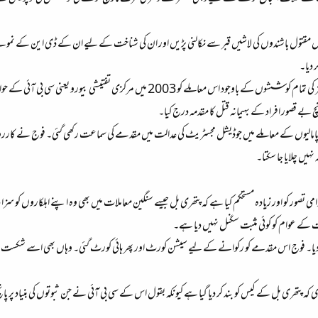
نچوں مقتول باشندوں کی لاشیں قبر سے نکالنی پڑیں اور ان کی شناخت کے لیے ان کے ڈی این کے 
 دیا۔
اس کیس کو ختم کرنے کی پولیس اور سکیورٹی فورسز کی تمام کوششوں کے باوجود اس معا
چ بے قصور افراد کے بہیمانہ قتل کا مقدمہ درج کیا۔
ین پامالیوں کے معاملے میں جوڈیشل مجسٹریٹ کی عدالت میں مقدمے کی سماعت رکھی گئی۔ فوج نے کاررو
ہیں چلایا جا سکتا۔
تصور کو اور زیادہ مستحکم کیا ہے کہ پتھری بل جیسے سنگین معاملات میں بھی وہ اپنے اہلکاروں کو سز
رت کے عوام کو کوئی مثبت سگنل نہیں دیا ہے۔
 پتھری بل کے کیس کو بند کر دیا گیا ہے کیونکہ بقول اس کے سی بی آئی نے جن ثبوتوں کی بنیاد پر پانچ