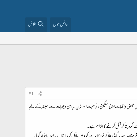
داخل ہوں
تلاش
#1
یکن بعض واقعات اپنی سنگینی، نوعیت اور شاید سیاسی وجوہات سے ہمیشہ کے لیے
پر گولی چلا کر نو مظاہرین کو وہیں ہلاک کر دیا تھا۔ درجنوں افراد گولی