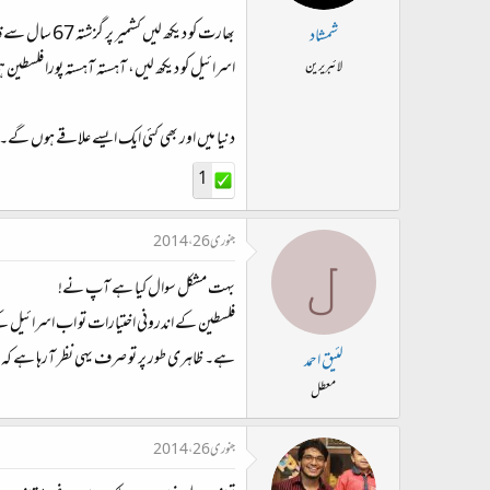
بھارت کو دیکھ لیں کشمیر پر گزشتہ 67 سال سے قابض ہے۔
شمشاد
اسرائیل کو دیکھ لیں، آہستہ آہستہ پورا فلسطین 
لائبریرین
دنیا میں اور بھی کئی ایک ایسے علاقے ہوں گے۔
1
جنوری 26، 2014
ل
بہت مشکل سوال کیا ہے آپ نے!
ہے۔ ظاہری طور پر تو صرف یہی نظر آرہا ہے کہ
لئیق احمد
معطل
جنوری 26، 2014