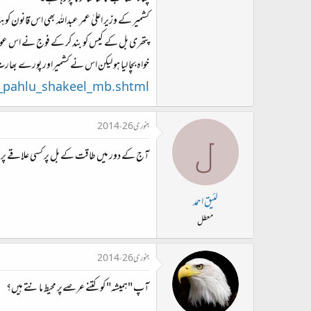
کشمیر کے وزیر اعلیٰ عمر عبداللہ بھی اس قانون ک
پتھری بل کے کیس کو بند کر کے فوج نے اس عوامی 
خواہ بچا لیا ہو لیکن اس نے کشمیراور پورے بھا
a_pahlu_shakeel_mb.shtml
جنوری 26، 2014
ل
آج کے دور میں طاقت کے بل پر کسی علاقے پر ہم
لئیق احمد
معطل
جنوری 26، 2014
آپ "ہمیشہ" کو کتنے عرصےپر محیط مانتے ہیں؟