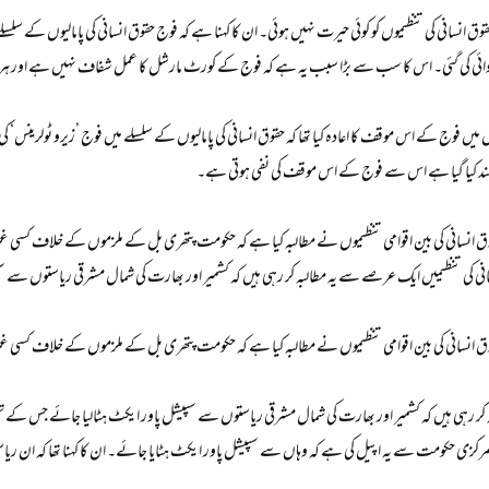
 انسانی کی تنظیموں کو کوئی حیرت نہیں ہوئی۔ ان کا کہنا ہے کہ فوج حقوق انسانی کی پامالیوں کے سلسلے 
کاروائی کی گئی۔ اس کا سب سے بڑا سبب یہ ہے کہ فوج کے کورٹ مارشل کا عمل شفاف نہیں ہے اور ہر پہل
ں فوج کے اس موقف کا اعادہ کیا تھا کہ حقوق انسانی کی پامالیوں کے سلسلے میں فوج ’زیرو ٹولرینس‘
ند کیا گیا ہے اس سے فوج کے اس موقف کی نفی ہوتی ہے۔
وق انسانی کی بین اقوامی تنظیموں نے مطالبہ کیا ہے کہ حکومت پتھری بل کے ملزموں کے خلاف کسی غیر
 انسانی کی تنظیمیں ایک عرصے سے یہ مطالبہ کر رہی ہیں کہ کشمیر اور بھارت کی شمال مشرقی ریاستوں س
وق انسانی کی بین اقوامی تنظیموں نے مطالبہ کیا ہے کہ حکومت پتھری بل کے ملزموں کے خلاف کسی غیر
 کر رہی ہیں کہ کشمیر اور بھارت کی شمال مشرقی ریاستوں سے سپیشل پاور ایکٹ ہٹالیا جائے جس کے ت
مرکزی حکومت سے یہ اپیل کی ہے کہ وہاں سے سپیشل پاور ایکٹ ہٹایا جائے۔ ان کا کہنا تھا کہ ان ر