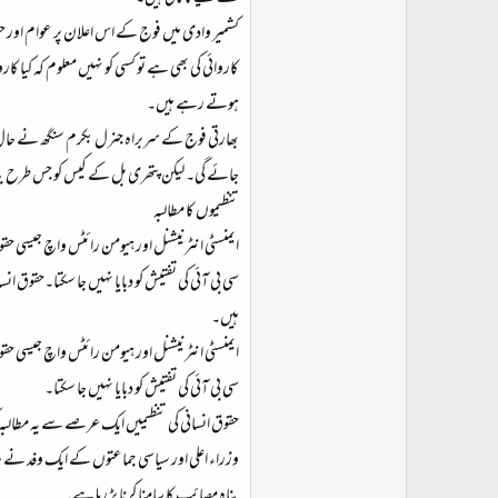
کشمیر وادی میں فوج کے اس اعلان پر عوام اور حقوق
کاروائی کی بھی ہے تو کسی کو نہیں معلوم کہ کیا 
ہوتے رہے ہیں۔
بھارتی فوج کے سربراہ جنرل بکرم سنگھ نے حال می
جائے گی۔ لیکن پتھری بل کے کیس کو جس طرح ب
تنظیموں کا مطالبہ
ایمنسٹی انٹرنیشنل اور ہیومن رائٹس واچ جیسی حق
سی بی آئی کی تفتیش کو دبایا نہیں جا سکتا۔حقوق
ہیں۔
ایمنسٹی انٹرنیشنل اور ہیومن رائٹس واچ جیسی حق
سی بی آئی کی تفتیش کو دبایا نہیں جا سکتا۔
حقوق انسانی کی تنظیمیں ایک عرصے سے یہ مطالبہ
وزراء اعلی اور سیاسی جماعتوں کے ایک وفد نے 
پناہ مصائب کا سامنا کرنا پڑ رہا ہے۔