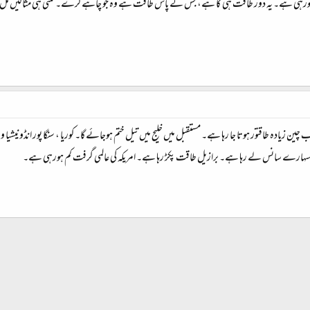
ن ہورہی ہے۔ یہ دور طاقت ہی کا ہے، جس کے پاس طاقت ہے وہ جو چاہے کرے۔ کتنی ہی مثالیں مل جائ
 چین زیادہ طاقتور ہوتا جا رہا ہے۔ مستقبل میں خلیج میں تیل ختم ہوجائے گا۔ کوریا ، سنگا پور انڈونی
ارے سانس لے رہا ہے۔ برازیل طاقت پکڑ رہا ہے۔ امریکہ کی عالمی گرفت کم ہورہی ہے۔
شامل کریں