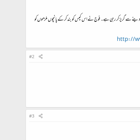
ا دینے سے گریز کر رہی ہے۔ فوج نے اس کیس کو بند کر کے پانچوں ملزموں کو
http://
#2
#3