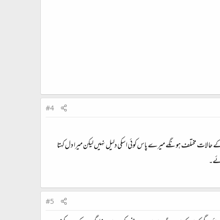
#4
ل کے پاس نہیں رہے تھوڑا بہت فرق تو پڑا ہے، اور میرا دل کہتا ہے اگلے 15 ، 20 سالوں میں کشمیر کے حالات مختلف ہونگے میرے پاس کوئی اسکی دلیل نہیں لیکن میرا دل کہتا
آئے۔
#5