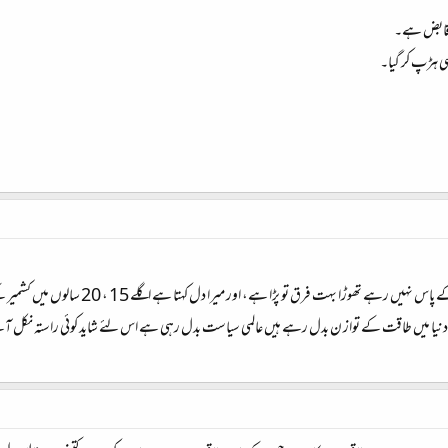
ہی ہڑپ کر گیا۔
فلسطین کے اندرونی اختیارات تو اب اسرائی
 دنیا میں طاقت کے تواز ن بدل رہے ہیں عالمی سیاست بدل رہی ہے اس لئے شاید کوئی راستہ نکل 