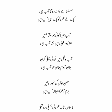
مصطفائے ذاتِ یکتا آپ ہیں
یک نے جس کو یک بنایا آپ ہیں
آپ جیسا کوئی ہوسکتا نہیں
اپنی ہر خوبی میں تنہا آپ ہیں
آب وگِل میں نورکی پہلی کرن
جانِ آدم جانِ حوا آپ ہیں
حسنِ اوّل کی نمودِ اوّلیں
بزمِ آخر کا اجالا آپ ہیں
لا مکاں تک جس کی پھیلی روشنی