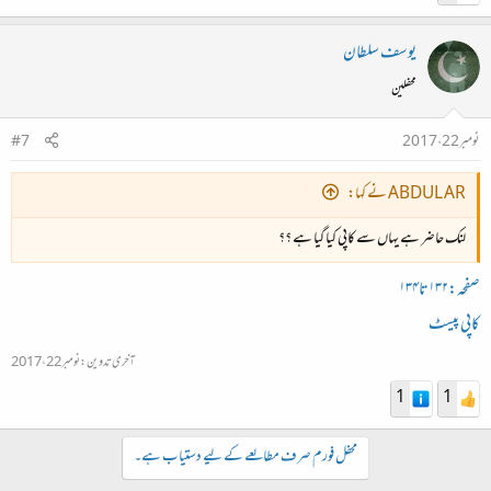
یوسف سلطان
محفلین
نومبر 22، 2017
#7
ABDUL AR نے کہا:
لنک حاضر ہے یہاں سے کاپی کیا گیا ہے ؟؟
صفحہ:۱۳۲تا۱۳۴
کاپی پیسٹ
آخری تدوین:
نومبر 22، 2017
1
1
محفل فورم صرف مطالعے کے لیے دستیاب ہے۔