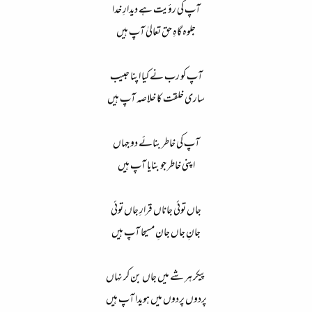
آپ کی رؤیت ہے دیدارِ خدا
جلوہ گاہِ حق تعالیٰ آپ ہیں
آپ کو رب نے کیا اپنا حبیب
ساری خلقت کا خلاصہ آپ ہیں
آپ کی خاطر بنائے دو جہاں
اپنی خاطر جو بنایا آپ ہیں
جاں توئی جاناں قرارِ جاں توئی
جانِ جاں جانِ مسیحا آپ ہیں
پیکر ہر شے میں جاں بن کر نہاں
پردوں پردوں میں ہویدا آپ ہیں