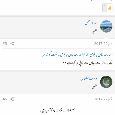
1
عبد الرحمٰن
محفلین
نومبر 22، 2017
#5
احمد رضا خان بریلوی - امام احمد رضا خان بریلوی ۔ نعت گو شاعر
لنک حاضر ہے یہاں سے کاپی کیا گیا ہے ؟؟
یوسف سلطان
محفلین
نومبر 22، 2017
#6
مصطفائے ذاتِ یکتا آپ ہیں