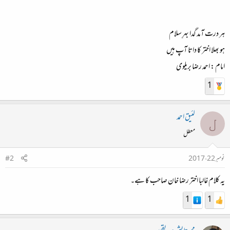
ہر درت آمد گدا بہرِ سلام
ہو بھلا اختر کا داتا آپ ہیں
امام : احمد رضا بریلوی
1
لئیق احمد
ل
معطل
نومبر 22، 2017
#2
یہ کلام غالبا اختر رضا خان صاحب کا ہے۔
1
1