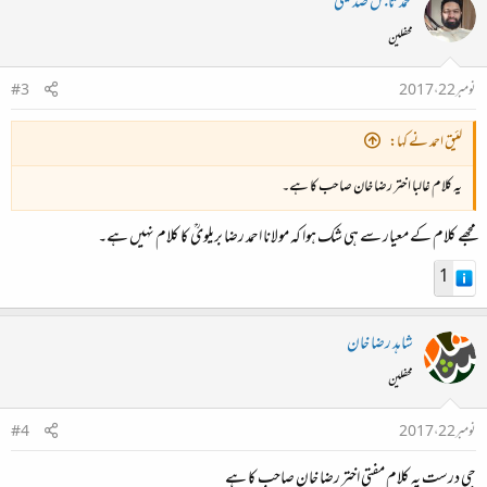
محمد تابش صدیقی
محفلین
نومبر 22، 2017
#3
لئیق احمد نے کہا:
یہ کلام غالبا اختر رضا خان صاحب کا ہے۔
مجھے کلام کے معیار سے ہی شک ہوا کہ مولانا احمد رضا بریلویؒ کا کلام نہیں ہے۔
1
شاہد رضا خان
محفلین
نومبر 22، 2017
#4
جی درست یہ کلام مفتی اختر رضا خان صاحب کا ہے