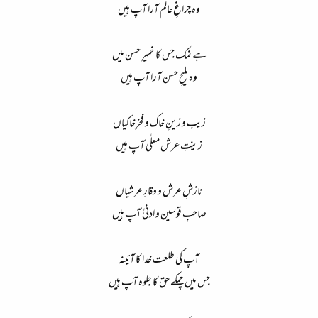
وہ چراغِ عالم آرا آپ ہیں
ہے نمک جس کا خمیرِ حسن میں
وہ ملیحِ حسن آرا آپ ہیں
زیب و زینِ خاک و فخرِخاکیاں
زینتِ عرش معلٰی آپ ہیں
نازشِ عرش و وقارِ عرشیاں
صاحبِ قوسین و ادنیٰ آپ ہیں
آپ کی طلعت خدا کا آئینہ
جس میں چمکے حق کا جلوہ آپ ہیں