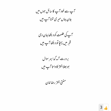
آپ سے خود آپ کا سائل ہوں میں
جانِ جاں میری تمنا آپ ہیں
آپ کی طلعت کو دیکھا جان دی
قبر میں پہنچا تو دیکھا آپ ہیں
بر درت آمد گدا بہرِ سوال
ہو بھلا اخترؔ کا داتا آپ ہیں
مفتی اختر رضا خان
3