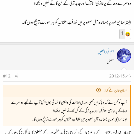
دوسرے دھاگے پر غازی اتاترک اور جدید ترکی کے گُن گاتے نہیں دیکھا؟
البتہ سماجی طور پر پسماندہ آلِ سعود پر میں خلافتِ عثمانیہ کو بہر صورت ترجیح دوں گا۔
1
ام نور العين
معطل
دسمبر 15، 2012
#12
حسان خان نے کہا:
آپ کو کس نے کہہ دیا کہ میں کسی اسلامی خلافت کی واپسی کا تمنائی ہوں؟ کیا آپ نے مجھے دوسرے
دھاگے پر غازی اتاترک اور جدید ترکی کے گُن گاتے نہیں دیکھا؟
البتہ سماجی طور پر پسماندہ آلِ سعود پر میں خلافتِ عثمانیہ کو بہر صورت ترجیح دوں گا۔
جی ہاں خلافت عثمانیہ کے ایام زوال کی ’سماجی ترقی و عظمت‘ کے متعلق آج کل ترکی میں ایک