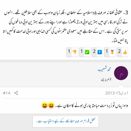
3۔ عثمانی خلفا نہ صرف بلادِ اسلامیہ کے سلطان، بلکہ زبان و ادب کے بھی سلاطین تھے۔ انہوں
نے ترکی اور فارسی میں بہترین ادبی ورثہ چھوڑا ہے اور اپنے دور کے بہترین ادبی دماغوں کی
سرپرستی کی ہے۔ اس کے مقابلے میں سعودی حکمرانوں کی کسی تہذیبی اور ادبی خدمت کا کہیں اتا
پتا نہیں ملتا۔
1
1
2
1
2
محمد شعیب
م
لائبریرین
فروری 15، 2013
#14
واہ! یہاں تو زبردست مباحثہ جاری ہونے کا امکان ہے۔
محفل فورم صرف مطالعے کے لیے دستیاب ہے۔