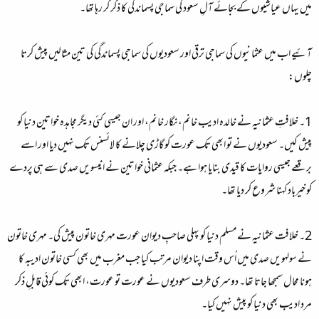
میں یہاں عیاشیوں کے بجائے آلِ سعود کی
سماجی
پسماندگی کا ذکر کر رہا تھا۔
آئیے اب میں عثمانیوں کی سماجی ترقی اور سعودیوں کی سماجی پسماندگی کی تین مثالیں پیش کرتا
چلوں:
1۔ خلافتِ عثمانیہ نے خالدہ ادیب خانم، نگار خانم، اور ان جیسی کئی دیگر مجاہدہ خواتین دنیا کو
پیش کیں۔ سعودیوں نے تو ابھی تک عورت کو گاڑی چلانے کا لائسنس تک نہیں دیا اور اسے
برقعے جیسی روایات کا قیدی بنایا ہوا ہے۔ جبکہ عثمانی خواتین نے انیسویں صدی سے ہی پردے
کو خیرباد کہنا شروع کر دیا تھا۔
2۔ خلافت عثمانیہ نے مسلم دنیا کو پہلی صاحبِ دیوان عورت مہری خاتون پیش کی۔ مہری خاتون
نے سولہویں صدی میں اُس وقت اپنا دیوان مرتب کیا جب مغرب میں بھی کسی خاتون ادیبہ کا
ہونا محال سمجھا جاتا تھا۔ دوسری طرف سعودیوں نے عورت تو عورت، ابھی تک کوئی قابلِ ذکر
مرد ادیب بھی دنیا کو پیش نہیں کیا۔