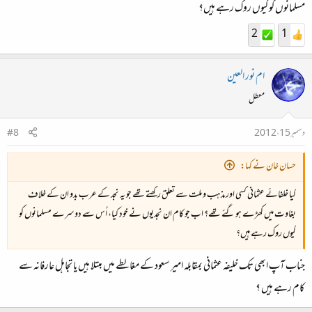
مسلمانوں کو کیوں روک رہے ہیں؟
2
1
ام نور العين
معطل
دسمبر 15، 2012
#8
حسان خان نے کہا:
کیا خلفائے عثمانی کسی اور مذہب و ملت سے تعلق رکھتے تھے جو یہ نجد کے عرب بدو ان کے خلاف
بغاوت میں کھڑے ہو گئے تھے؟ اب جو کام ان نجدیوں نے خود کیا، اُس سے دوسرے مسلمانوں کو
کیوں روک رہے ہیں؟
جناب آپ ابھی تک خلیفہ عثمانی بمقابلہ امیر سعود کے مغالطے میں مبتلا ہیں یا تجاہل عارفانہ سے
کام رہے ہیں ؟