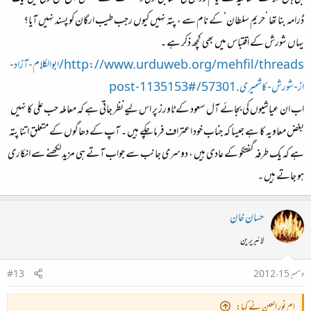
ڈرامہ بنا تھا ’حریم سلطان‘ کے نام سے ، پتہ نہیں کیوں رجب طیب ارگان کو پسند نہیں آیا؟
یہاں شورش کے اقتباس میں بھی کچھ ذکر ہے ۔
http://www.urduweb.org/mehfil/threads/ابوالکلام-آزاد-
از-شورش-کاشمیری.57301/#post-1135153
اب ان عیاشیوں کی بجائے آل سعود کے ٹاورز پر اس لیے نظر جاتی ہے کہ معاملہ حب علی کا نہیں
بغض معاویہ کا ہے جیسا کہ جناب خود اعتراف فرما چکے ہیں ۔ آپ کے دھاگوں کے متعلق اتنا پتہ
ہے کہ یک طرفہ گفتگو کے عادی ہیں ، دوسری جانب سے جواب آتے ہی مزید لکھنے سے انکاری
ہو جاتے ہیں ۔
حسان خان
لائبریرین
دسمبر 15، 2012
#13
ام نور العين نے کہا: