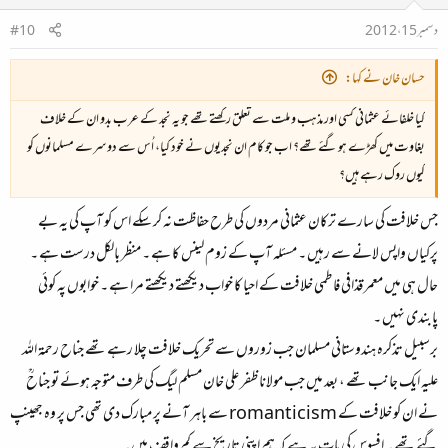
دسمبر 15، 2012
#10
حسان خان نے کہا:
کیا خلفائے عثمانی کسی اور مذہب و ملت سے تعلق رکھتے تھے جو یہ نجد کے عرب بدو ان کے خلاف
بغاوت میں کھڑے ہو گئے تھے؟ اب جو کام ان نجدیوں نے خود کیا، اُس سے دوسرے مسلمانوں کو
کیوں روک رہے ہیں؟
جس خلافت کی سارے ترکان عثمانی مردوں کی طرح حفاظت نہ کر سکے اس کو آپ کی یہ بے
پرکیاں واپس لانے سے رہیں ۔ مسئلہ آپ کے زوم لینس کا ہے ۔ منظر بالکل درست ہے ۔
حال ہی میں معمر قذافی فاطمی خلافت کے احیا کا خواب دیکھتے دیکھتے مرا ہے ۔ خوابوں پہ کوئی
پابندی نہیں ۔
برسبیل تذکرہ ہندوستانی مسلمان جب زوروں سے تحریک خلافت چلا رہے تھے جناح رحمۃ اللہ
علیہ ایک جانب تھے ، بعد میں جب مولانا ظفر علی خان مسلم لیگ کی طرف متوجہ ہوئے تو جناحؒ
نے ان کو خلافت کے romanticism سے باہر آنے پر مبارک دی تھی جس پر وہ جھینپ
گئے تھے ۔ افسوس کی بات یہ ہے کہ ہم اپنی تاریخ سے کم واقف ہیں ۔