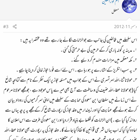
ام نور العين
معطل
دسمبر 11، 2012
#3
اس سلسلے میں مخالفین کی جانب سے جو الزامات لگائے جا رہے تھے وہ مختصرا یہ ہیں :
۱۔ مدینہ پر گولہ باری کر کے حرمین کی بے حرمتی کی گئی ۔
۲۔ مکہ معظمہ میں مزارات منہدم کر دئیے گئے ۔
۳۔ یہ سب انگریز کے اشارے پر ہو رہا ہے ۔ اس لئے اسے فورا حجاز خالی کر دینا چاہیے ۔
۴۔ مولانا ثناءاللہ امرتسری نے اس کے جواب میں مسئلہ حجاز پر ایک نظر کے نام سے کتابچہ شائع
کیا (جو مولانا عطاءاللہ حنیف کی وساطت سے آج بھی میرے پاس موجود ہے ، جو مجھے مولانا مرحوم
نے اس زمانے میں سلطان ابن سعود کی حمایت کے سلسلے میں اپنی سرگرمیوں کی روداد بیان
کرتے ہوئے مجھے عنایت کیا اور زمیندار میں وفد حجاز کی رپورٹ شائع کر کے مجھے یہ پرچہ یہاں سے
روانہ کیا گیا ہے ۔) ان الزامات کو قطعا بے بنیاد قرار دیا اور ابن سعود کی طرف سے اس اعلان کا
اعادہ کیا گیا کہ اب یہاں شرعی قوانین کا نفاذ کیا جائے گا۔ وفد حجاز کی یہ رپورٹ بھی مولانا عطاءاللہ