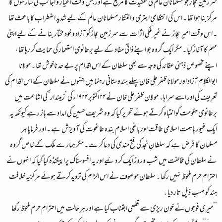
سرزمین حجاز جو مسلمانان عالم کی عقیدت کا مرجع ہے اور جس وقت اغیار و اجانب کی سازشوں کا
مرکز بنا ہوا تھا ۔ اس کی انتظامی ابتری و انتشار مسلمانان عالم کے لیے شدید اضطراب کا باعث تھا
۔ اس وقت امیر حجاز نے غیر ملکی اثرات سے سرزمین حجاز کو آزاد و خود مختار بنانے کے لیے اپنی
مہم کا آغاز کیا ۔ مگر ایک گروہ جو اپنے ذاتی مفاد کے لیے برطانوی استعمار کی حمایت کر رہا تھا ،
اپنے مخصوص ذہنی عقائد کی وجہ سے بھی سلطان کے اس اقدام پر بے حد ناخوش تھا ۔ مولانا
ابوالکلام آزاد اور مولانا ظفر علی خان پہلے ہندوستانی رہنما ہیں جنہوں نے سلطان کے اس اقدام کی
تعریف کی اور اسے سراہا۔ مولان ظفر علی خان نے ۲۴ اکتوبر ۱۹۲۴ء کی ’زمیندار‘ کی اشاعت میں
برطانوی حکومت کو انتباہ کرتے ہوئے تحریر کیا کہ وہ شریف حسین کی امداد سے باز رہے کیونکہ یہ
ایک غیور باہمت اسلامی طاقت اور باغی اسلام بندہ طاغوت کی آویزش ہے ۔ اور فرمایا ہر
مسلمان کا فرض ہے کہ سلطانِ نجد کی فتح مندی کی دعا کرے ۔ مگر ہمارے ملک کے خاص گروہ
نے سلطان کی مخالفت میں شب وروز ایک کر دئیے اور یہ افسوسناک پراپیگنڈہ کیا گیا کہ انہوں نے
احترام حرم ملحوظ نہیں رکھا ۔ سلطان موصوف نے اس الزام کی تردید کرتے ہوئے مرکزیہ خلافت
ہند کو حسب ذیل تار دیا ۔
’’میری فوجوں نے خون ریزی سے قطعی اجتناب کیا ہے اور ہر حالت میں احترامِ حرم ملحوظ رکھا