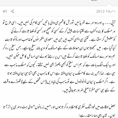
دسمبر 14، 2012
#5
آپی۔۔۔ یہ اور دوسرے تھریڈ میں شورش کاشمیری والی باتیں کسی کام کی نہیں ہیں۔ اسی طرح تو
ہر مسلک کا بندہ کتب سے اقتباسات پیش کر کے کسی کو صحیح اور کسی کو غلط ثابت کرنے کی
کوشش کر سکتا ہے۔ کتنی ہی ایسی کتب ہیں جن میں سعودی حکمرانوں کو غاصب اور ڈاکو ثابت
کیا گیا ہے۔ میں سمجھتا ہوں ان معاملات کے لیے مسالک کو مزید بلند سطح چاہیے۔ جس سطح پر رہ کر
ہم دوسرے مسالک کو غلط ثابت کرتے ہیں اس پر رہتے ہوئے ان مسائل کا حل ممکن نہیں۔
اور یہ ایک الگ بات ہے کہ ہم اس سطح کو کبھی چھوڑ بھی نہیں سکتے۔ کیوں کہ مسلک مذہب سے
ہی ہے۔ لہٰذا جس بندے کا مسلک پر ایمان پختہ ہے اس کا مذہب پر بھی اتنا ہی ایمان پختہ ہوتا
ہے۔ اگر مسلک پر ایمان ڈانواڈول ہے تو مذہب کی بنیادیں (اس شخص کے لیے) تھوڑے وقت
کے لیے ہی سہی مگر ڈھیلی ضرور ہوجاتی ہیں۔
بعض اوقات میں خود تنگ نظری کا مظاہرہ کرتا ہوں اور "میں نہ مانوں" والی ہٹ دھرمی پر اتر آتا
ہوں۔ شاید یہی ہمارا مقدر ہے!