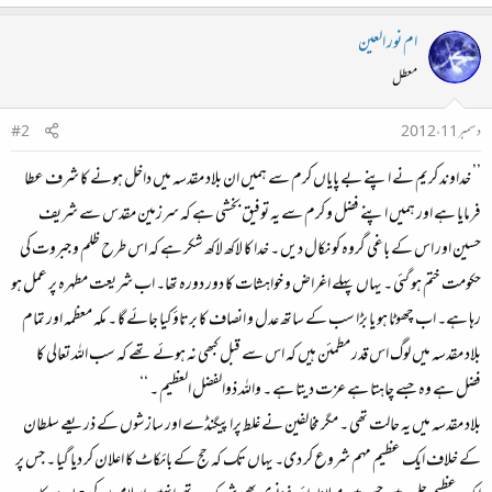
ام نور العين
معطل
دسمبر 11، 2012
#2
’’ خداوند کریم نے اپنے بے پایاں کرم سے ہمیں ان بلاد مقدسہ میں داخل ہونے کا شرف عطا
فرمایا ہے اور ہمیں اپنے فضل و کرم سے یہ توفیق بخشی ہے کہ سرزمین مقدس سے شریف
حسین اور اس کے باغی گروہ کو نکال دیں ۔ خدا کا لاکھ لاکھ شکر ہے کہ اس طرح ظلم و جبروت کی
حکومت ختم ہو گئی ۔ یہاں پہلے اغراض و خواہشات کا دور دورہ تھا۔ اب شریعت مطہرہ پر عمل ہو
رہا ہے۔ اب چھوٹا ہو یا بڑا سب کے ساتھ عدل و انصاف کا برتاؤ کیا جائے گا ۔ مکہ معظمہ اور تمام
بلاد مقدسہ میں لوگ اس قدر مطمئن ہیں کہ اس سے قبل کبھی نہ ہوئے تھے کہ سب اللہ تعالی کا
فضل ہے وہ جسے چاہتا ہے عزت دیتا ہے ۔ واللہ ذوالفضل العظیم ۔ ‘‘
بلاد مقدسہ میں یہ حالت تھی ۔ مگر مخالفین نے غلط پراپیگنڈے اور سازشوں کے ذریعے سلطان
کے خلاف ایک عظیم مہم شروع کر دی۔ یہاں تک کہ حج کے بائکاٹ کا اعلان کر دیا گیا ۔ جس پر