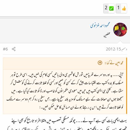
2
1
محمود احمد غزنوی
محفلین
دسمبر 15، 2012
#6
محمد امین نے کہا:
آپی۔۔۔ یہ اور دوسرے تھریڈ میں شورش کاشمیری والی باتیں کسی کام کی نہیں ہیں۔ اسی طرح تو ہر
مسلک کا بندہ کتب سے اقتباسات پیش کر کے کسی کو صحیح اور کسی کو غلط ثابت کرنے کی کوشش کر
سکتا ہے۔ کتنی ہی ایسی کتب ہیں جن میں سعودی حکمرانوں کو غاصب اور ڈاکو ثابت کیا گیا ہے۔ میں
سمجھتا ہوں ان معاملات کے لیے مسالک کو مزید بلند سطح چاہیے۔ جس سطح پر رہ کر ہم دوسرے مسالک
کو غلط ثابت کرتے ہیں اس پر رہتے ہوئے ان مسائل کا حل ممکن نہیں۔!
بہت اچھی بات کہی ہے آپ نے۔۔۔چونکہ مسلکی تعصب میں مبتلا افراد تاریخ کو بھی اپنے