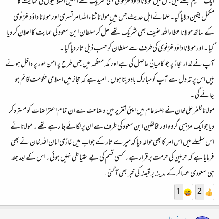
ایک عظیم جلسے میں جس میں مولانا داؤد غزنوی بھی شریک تھے انہیں اسلامیوں کی حمایت کا
مکمل یقین دلایا گیا۔ علمائے اہل حدیث جس میں مولانا ثناء اللہ امرتسری اور مولانا داؤد غزنوی
کے ساتھ مولانا عطاءاللہ حنیف بھی شریک تھے کھل کر سلطان ابن سعود کی حمایت کا اعلان کر دیا
گیا ۔ اور مولانا داؤد غزنوی کی طرف سے سلطان کو حسب ذیل تار دیا گیا ۔
آپ نے غدار حجاز پر جو کامیابی حاصل کی ہے اور مکہ معظمہ میں جس طرح پر امن طور پر داخل ہوئے
ہیں اس پر تہ دل سے آپ کو مبارک باد دیتا ہوں ۔ امید ہے کہ حجاز میں اسلامی حکومت قائم ہو
جائے گی ۔
مولانا ظفر علی خان نے جلسۂ عام میں اپنی تقریر میں وضاحت سے ان تمام اعتراضات کو مسترد کر
دیا جو ایک مزہبی گروہ اور مخالفین ابن سعود کی طرف سے ان پر لگائے جا رہے تھے ۔ مولانا نے
اس سلسلے میں اس امر کا بھی حوالہ دیا کہ میرے تار کے جواب میں غازی امان اللہ خان نے بھی
فرمایا ہے کہ حرمین کی حرمت برقرار ہے ۔ کسی قسم کی بے احتیاطی نہیں ہوئی ۔ اس کے بعد جلد
ہی سعودی عساکر کے مدینہ پر قبضہ کی خبر بھی آ گئی ۔
1
2