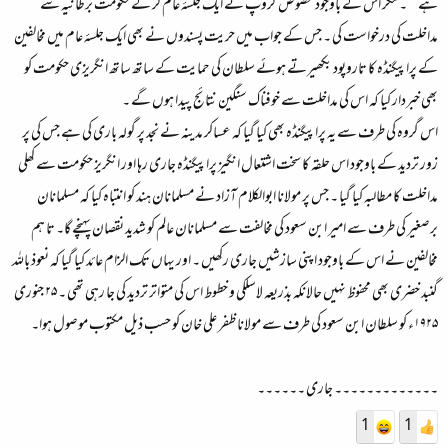
ہے َ ‘‘ ۔ مگر اس کے باوجود مخصوص گروپ نے ایک جلسۂ عام کر کے حکومت برطانیہ سے
مداخلت کی درخواست کی ۔ جس کے جواب میں حریت پسندوں نے بھی ایک جلسۂ عام میں مخالفین
کے پراپیگنڈہ کا تاروپود بکھیرتے ہوئے سلطان کی حمایت کے ساتھ ساتھ انگریزی حکومت کو
بھی خبردار کیا کہ اس کی مداخلت سے خوفناک سنگین نتائج پیدا ہوں گے ۔
اس گروہ کی طرف سے یہ پراپیگنڈہ بھی کیا گیا کہ عساکر مدینہ نے نجد پر گولہ باری کی ہے جس کی پر
زور تردید کے باوجود اس حلقہ کا سخت اشتعال انگیز پراپیگنڈہ جاری رہا اور انگریز حکومت سے کھلی
مداخلت کا مطالبہ کیا گیا ۔ جس پر مولانا ابوالکلام آزاد نے مسلمانان ہند کو انتباہ کیا کہ مسلمانان
برصغیر کی طرف سے امیر ابن سعود کی مخالفت سے مسلمانان عالم کو شدید نقصان پہنچے گا۔ تا ہم
مخالفین نے اس کے باوجود اپنی سازشیں جاری رکھیں ۔ اور یہاں تک الزام عائد کیا گیا کہ نعوذ باللہ
گنبد خضری بھی محفوظ نہیں حالانکہ بذریعہ لاسلکی و خطوط اس کی متواتر تردید کی جا رہی تھی ۔ ۲۵ جنوری
۱۹۲۵ء کو سلطان ابن سعود کی طرف سے مولانا ظفر علی خان کو حسب ذیل مکتوب موصول ہوا۔
۔۔۔۔۔۔۔۔۔۔۔۔۔ جاری ۔۔۔۔۔۔
1
1