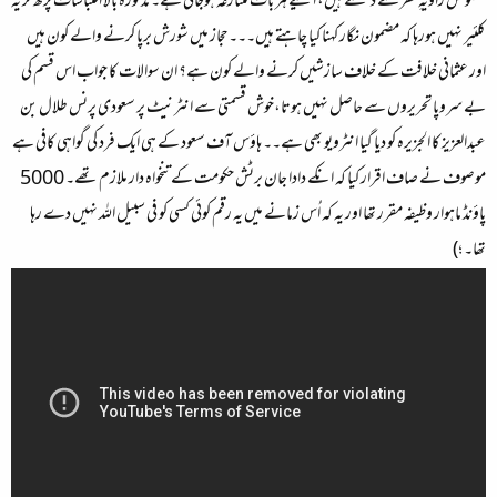
مخصوص زاویہِ نظر سے دیکھتے ہیں، اسلئیے ہر بات متنازعہ ہوجاتی ہے۔ مذکورہ بالا اقتباسات پڑھ کر یہ
کلئیر نہیں ہورہا کہ مضمون نگار کہنا کیا چاہتے ہیں۔۔۔حجاز میں شورش برپا کرنے والے کون ہیں
اور عثمانی خلافت کے خلاف سازشیں کرنے والے کون ہے؟ ان سوالات کا جواب اس قسم کی
بے سروپا تحریروں سے حاصل نہیں ہوتا،خوش قسمتی سے انٹرنیٹ پر سعودی پرنس طلال بن
عبدالعزیز کا الجزیرہ کو دیا گیا انٹرویو بھی ہے۔۔ ہاؤس آف سعود کے ہی ایک فرد کی گواہی کافی ہے
موصوف نے صاف اقرار کیا کہ انکے دادا جان برٹش حکومت کے تنخواہ دار ملازم تھے۔ 5000
پاؤنڈ ماہوار وظیفہ مقرر تھا اور یہ کہ اُس زمانے میں یہ رقم کوئی کسی کو فی سبیل اللہ نہیں دے رہا
تھا۔ ؛)