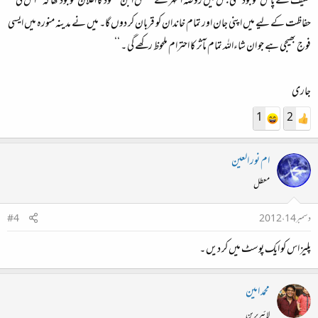
حنیف کے پاس موجود تھی جس میں روضہ اطہر کے متعلق ابن سعود کا اعلان موجود تھا کہ ’’اس کی
حفاظت کے لیے میں اپنی جان اور تمام خاندان کو قربان کر دوں گا۔ میں نے مدینہ منورہ میں ایسی
فوج بھیجی ہے جو ان شاءاللہ تمام مآثر کا احترام ملحوظ رکھے گی ۔ ‘‘
جاری
1
2
ام نور العين
معطل
دسمبر 14، 2012
#4
پلیز اس کو ایک پوسٹ میں کر دیں ۔
محمد امین
لائبریرین