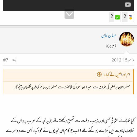
2
2
حسان خان
لائبریرین
دسمبر 15، 2012
#7
ام نور العين نے کہا:
مسلمانان برصغیر کی طرف سے امیر ابن سعود کی مخالفت سے مسلمانان عالم کو شدید نقصان پہنچے گا۔
کیا خلفائے عثمانی کسی اور مذہب و ملت سے تعلق رکھتے تھے جو یہ نجد کے عرب بدو ان کے
خلاف بغاوت میں کھڑے ہو گئے تھے؟ اب جو کام ان نجدیوں نے خود کیا، اُس سے دوسرے