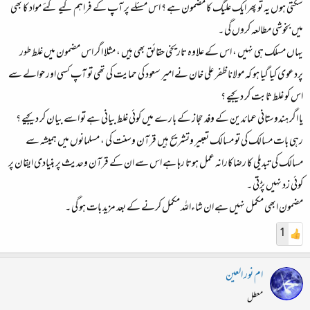
شاید یہی ہمارا مقدر ہے!
سکتی ہوں یہ تو پھر ایک علیگ کا مضمون ہے ؟ اس مسئلے پر آپ کے فراہم کیے گئے مواد کا بھی
میں بخوشی مطالعہ کروں گی ۔
یہاں مسلک ہی نہیں ، اس کے علاوہ تاریخی حقائق بھی ہیں ، مثلا اگر اس مضمون میں غلط طور
پردعوی کیا گیا ہو کہ مولانا ظفر علی خان نے امیر سعود کی حمایت کی تھی تو آپ کسی اور حوالے سے
اس کو غلط ثابت کر دیجیے ؟
یا اگر ہندوستانی عمائدین کے وفد حجاز کے بارے میں کوئی غلط بیانی ہے تو اسے بیان کر دیجیے ؟
رہی بات مسالک کی تو مسالک تعبیر وتشریح ہیں قرآن وسنت کی ، مسلمانوں میں ہمیشہ سے
مسالک کی تبدیلی کا رضاکارانہ عمل ہوتا رہا ہے اس سے ان کے قرآن وحدیث پر بنیادی ایقان پر
کوئی زد نہیں پڑتی ۔
مضمون ابھی مکمل نہیں ہے ان شاءاللہ مکمل کرنے کے بعد مزید بات ہو گی ۔
1
ام نور العين
معطل