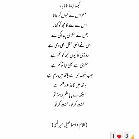
کیسا اچھا تانا بانا
آخر اس نے کیوں کر جانا
اس سے ملے گا مجھ کو کھانا
جس نے مکڑی پیدا کی ہے
اس نے اتنی عقل بھی دی ہے
روزی کا کیوں تجھ کو غم ہے
مکڑی سے بھی کیا تو کم ہے
جب تک تیرے ہاتھ میں دم ہے
ہاتھ میں کاغذ اور قلم ہے
سیکھ لے بابا علم و ہنر تو
محنت کر تو، محنت کر تو
(کلام: اسماعیل میرٹھی)​
1
3