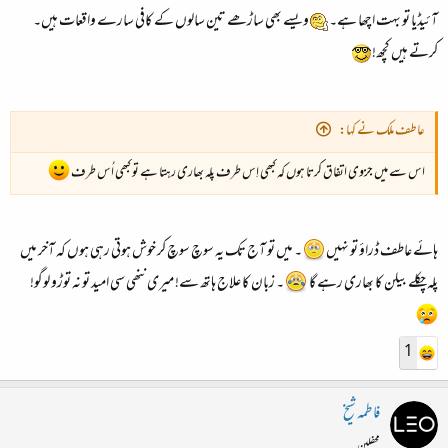
آئیڈیا تو بہت اچھا ہے۔
ویسے بھی ساڑھے تین سالوں کے کافی سارے واقعات ہیں۔
کرتے ہیں کچھ!
عاطف ملک نے کہا:
اس سے میں جزوی اتفاق کرتا ہوں کہ کبھی اِس طرف پلہ بھاری رہتا ہے تو کبھی اُس طرف
ہائے عاطف ڈراؤ تو نہیں
۔ میں تو آج تک یہ سوچ سوچ کر خوش ہوتی رہی ہوں کہ آخر میں
پلہ چکلے بیلن کا بھاری رہے گا
۔ زبان کا علاج ہاتھ سے! میری ننھی سی امید تو نہ توڑو لوگو!
1
فاطمہ شیخ
محفلین