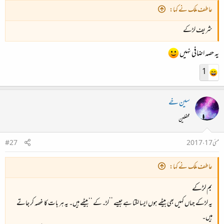
عاطف ملک نے کہا:
شریف لڑکے
یہ حصہ اضافی نہیں
1
سین خے
محفلین
مئی 17، 2017
#27
عاطف ملک نے کہا:
بم لڑکے
یہ لڑکے جہاں کہیں بھی بیٹھے ہوں ایسا لگتا ہے جیسے ’’لڑ۔کے ‘‘بیٹھے ہیں۔ یہ ہر بات کا غصہ کر جاتے
ہیں۔