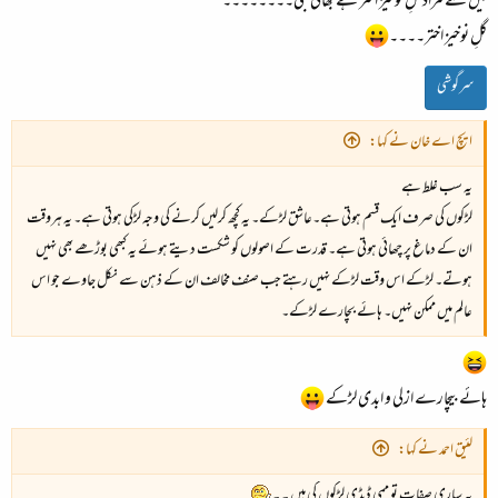
میں سے مراد گلِ نوخیز اختر ہے بھائی جی۔۔۔۔۔۔۔۔
گلِ نوخیز اختر۔۔۔۔
سرگوشی
ایچ اے خان نے کہا:
یہ سب غلط ہے
لڑکوں کی صرف ایک قسم ہوتی ہے۔عاشق لڑکے۔ یہ کچھ کرلیں کرنے کی وجہ لڑکی ہوتی ہے۔ یہ ہروقت
ان کے دماغ پر چھائی ہوتی ہے۔ قدرت کے اصولوں کو شکست دیتے ہوئے یہ کبھی بوڑھے بھی نہیں
ہوتے۔ لڑکے اس وقت لڑکے نہیں رہتے جب صنف مخالف ان کے ذہن سے نکل جاوے جو اس
عالم میں ممکن نہیں۔ ہائے بچارے لڑکے۔
ہائے بیچارے ازلی و ابدی لڑکے
لئیق احمد نے کہا:
یہ ساری صفات تو ممی ڈیڈی لڑکوں کی ہیں ۔ ۔