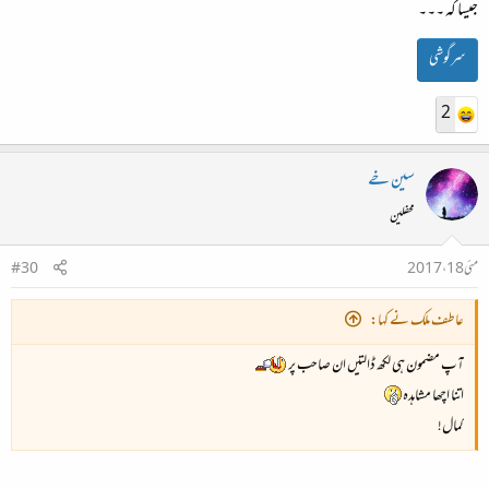
جیسا کہ ۔۔۔
سرگوشی
2
سین خے
محفلین
مئی 18، 2017
#30
عاطف ملک نے کہا:
آپ مضمون ہی لکھ ڈالتیں ان صاحب پر
اتنا اچھا مشاہدہ
کمال!