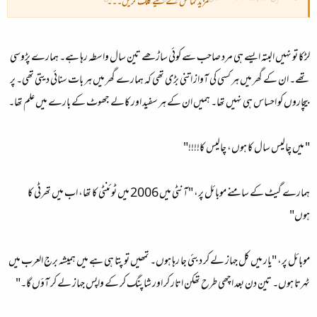
مزید نمائش کے لیے کلک کریں۔۔۔
تاہم تھوڑی دیر بعد جب بارات آتی ہے تو ڈائیاں لگا لگا کر پیسے لوٹنے لگ جاتے ہیں!!!
لڑکا تو نہیں البتہ ایسے ہی مرد صاحب سے کوئی ساڑھے تین سال واسطہ رہا ہے۔ ہمارے پڑوسی
تھے۔ ان کے گھر میں ہر کسی کی آواز اتنی بڑی تھی کہ ہمارے گھر میں ہر بات سنائی دیتی تھی۔ پر
بیچاروں کو احساس ہی نہیں تھا۔ ہمیں ان کے ہر سفید اور کالے جھوٹ کے بارے میں علم تھا۔
" میں چالیس سال کا ہوں، چالیس کا!!!!"
ہمارے گیٹ کے سامنے موبائل پر، "آنٹی میں 2006 میں ٹوئنٹی کا تھا، اب میں تھرٹی کا
ہوں"
موبائل پر، "یار میں کل جہاز لے کر دبئی جا رہا ہوں۔ تمھیں تو پتا ہی ہے میں ہمیشہ برج العرب میں
ٹہرتا ہوں۔ تین دن بعد اچھی طرح تھکن اتار کر اور شاپنگ کر کے واپس جہاز لے کر آؤں گا۔"