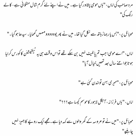
مرد صاحب کی اماں، "ہاں مومی پشاور گیا ہے۔ میں نے اپنے لئے گرم شال منگوائی ہے، کالے
رنگ کی"
موبائل پر،"بس یار جہاز ہاتھ سے نکل گیا تھا۔ میں نے پھر یووووووںںںںںںں گھمایا۔ سیدھا ہو گیا۔"
اماں، "اے مومی! جب تم پائلیٹ نہیں بن سکے تھے تو اس وقت ہی یہ ٹیکنیشئن کا کورس کر لیا
ہوتا جو اتنے سال بعد تمھیں خیال آیا"
موبائل پر، "میری بہن تو لندن گئی ہے"
اماں، " ہاں فرزانہ، آجکل لاہور کا موسم کیسا ہے؟؟؟"
موبائل پر، "میں نے تو عروسہ کے گھر والوں سے کہہ دیا ہے۔ مجھے ایک روپے کا جہیز نہیں
چاہئیے"