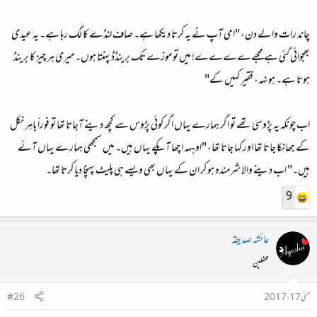
چاند رات والے دن، "امی آپ نے یہ کرتا دیکھا ہے۔ صاف لنڈے کا لگ رہا ہے۔ یہ عیدی
بھجوائی گئی ہے مجھےےےےے! میں تو موزے تک برینڈڈ پہنتا ہوں۔ میری ہر چیز کا برینڈ
ہوتا ہے۔ ہونہہ، فقیر کہیں کے"
اب چونکہ یہ پڑوسی تھے تو اگر ہمارے یہاں اگر کوئی پڑوس سے کچھ دینے آجاتا تھا تو فوراً باہر نکل
کے جھانکا جاتا تھا اور کہا جاتا تھا، "اوہہہ اچھا آپکے یہاں ہیں۔ میں سمجھی ہمارے یہاں آئے
ہیں۔" اب دینے والا شرمندہ ہو کر ان کے یہاں بھی ویسے ہی پلیٹ پہنچا دیا کرتا تھا۔
9
عائشہ صدیقہ
محفلین
مئی 17، 2017
#26