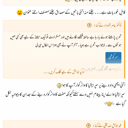
قابلِ غور بات ہے۔۔۔جتنے منہ اتنی باتیں کے مصداق جتنے مصنف اتنے عنوان
ڈاکٹرعامر شہزاد نے کہا:
تحریر پڑھتے ہوئے بار ہا بے ساختہ قہقہے لگائے ہیں اور مسکراہٹ تو ایک سیکنڈ کے لیے بھی گئی نہیں
ہونٹوں سے ۔ لاجواب تحریر ہے بھیا ۔ آخر آپ نے بھی بھڑاس نکال ہی لی
سرگوشی
۔ زبردست شیئرنگ ۔ ڈھیروں داد۔
مزید نمائش کے لیے کلک کریں۔۔۔
اتنی اچھی داد دینے پر سپر ایشیا کا واٹر کولر آپ کا ہوا
لڑکوں کی ایک خاص قسم کے لیے بالوں کو لمبا کرنے کی بجائے بالوں کی موجودگی زیادہ معنی رکھتی ہے ۔
سپر ایشیا والے اپنا پیغام نہیں دے سکتے کیونکہ مفت کا واٹر کولر دینے کے بعد ان کا دیوالیہ نکل
گیا ہے
میں نے تصور کرنے کی کوشش کی ہے کہ کون سا پوز بنایا جائے تو تالو میں اینٹ ماری جا سکتی ہے
لیکن نہیں ہو پایا خیر ۔
محمد تابش صدیقی نے کہا: