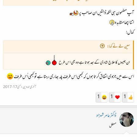
آپ مضمون ہی لکھ ڈالتیں ان صاحب پر
ہمارے گیٹ کے سامنے موبائل پر، "آنٹی میں 2006 میں ٹوئنٹی کا تھا، اب میں تھرٹی کا ہوں"
اتنا اچھا مشاہدہ
موبائل پر، "یار میں کل جہاز لے کر دبئی جا رہا ہوں۔ تمھیں تو پتا ہی ہے میں ہمیشہ برج العرب میں ٹہرتا
کمال!
ہوں۔ تین دن بعد اچھی طرح تھکن اتار کر اور شاپنگ کر کے واپس جہاز لے کر آؤں گا۔"
سین خے نے کہا:
مرد صاحب کی اماں، "ہاں مومی پشاور گیا ہے۔ میں نے اپنے لئے گرم شال منگوائی ہے، کالے رنگ
ان جیسوں کا علاج شادی کے بعد ہوتا ہے وہ بھی اس طرح
کی"
اس سے میں جزوی اتفاق کرتا ہوں کہ کبھی اِس طرف پلہ بھاری رہتا ہے تو کبھی اُس طرف
موبائل پر،"بس یار جہاز ہاتھ سے نکل گیا تھا۔ میں نے پھر یووووووںںںںںںں گھمایا۔ سیدھا ہو گیا۔"
آخری تدوین:
مئی 17، 2017
1
1
1
اماں، "اے مومی! جب تم پائلیٹ نہیں بن سکے تھے تو اس وقت ہی یہ ٹیکنیشئن کا کورس کر لیا ہوتا جو
اتنے سال بعد تمھیں خیال آیا"
ڈاکٹرعامر شہزاد
موبائل پر، "میری بہن تو لندن گئی ہے"
معطل