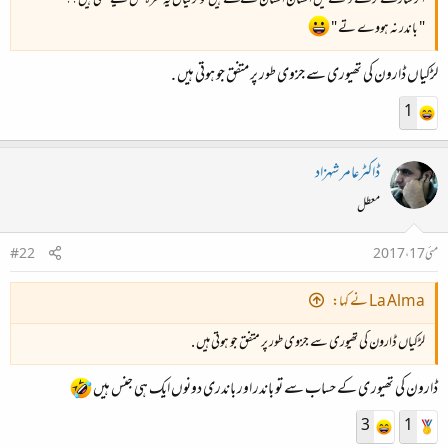
اگر سارے لڑکے دیکھنے میں انسان انسان سے لگتے ہیں تو لڑکیاں یہ فقرہ کس لیے کہتی ہیں ؟؟
" باندر نہ ہووے تے "
لڑکیاں ڈارون کی تھیوری سے جزوی طور پر متفق جو ہوتی ہیں .
1
ڈاکٹرعامر شہزاد
معطل
مئی 17، 2017
#22
La Alma نے کہا:
لڑکیاں ڈارون کی تھیوری سے جزوی طور پر متفق جو ہوتی ہیں .
ڈارون کی تھیور ی کے حساب سے تو باندر اور باندری دونوں ایک ہی جنس ہیں
3
1