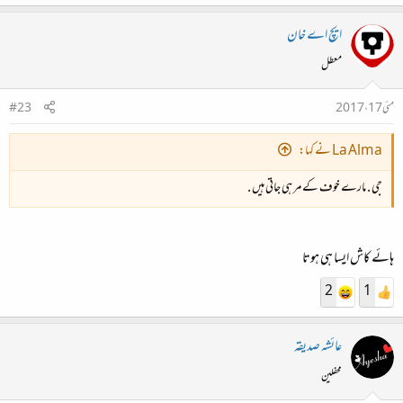
ایچ اے خان
معطل
مئی 17، 2017
#23
La Alma نے کہا:
جی . مارے خوف کے مر ہی جاتی ہیں .
ہائے کاش ایسا ہی ہوتا
2
1
عائشہ صدیقہ
محفلین