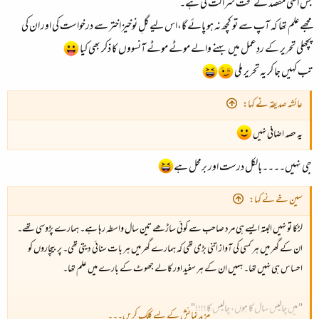
بس اسی مقصد کے تحت شراکت کی ہے۔
مجھے علم تھا کہ آپ سے تو کچھ نہ ہو پائے گا،اس لیے گلِ نوخیز اختر سے درخواست کی اور ان کی
پچھلی تحریر کے ردِعمل میں بہنے والے موٹے موٹے آنسووں کا ذکر بھی کیا
تب کہیں جا کر یہ تحریر ملی
عائشہ صدیقہ نے کہا:
یہ حصہ اضافی نہیں
جی نہیں۔۔۔۔بالکل درست اور برمحل ہے
سین خے نے کہا:
لڑکا تو نہیں البتہ ایسے ہی مرد صاحب سے کوئی ساڑھے تین سال واسطہ رہا ہے۔ ہمارے پڑوسی تھے۔
ان کے گھر میں ہر کسی کی آواز اتنی بڑی تھی کہ ہمارے گھر میں ہر بات سنائی دیتی تھی۔ پر بیچاروں کو
احساس ہی نہیں تھا۔ ہمیں ان کے ہر سفید اور کالے جھوٹ کے بارے میں علم تھا۔
" میں چالیس سال کا ہوں، چالیس کا!!!!"
مزید نمائش کے لیے کلک کریں۔۔۔