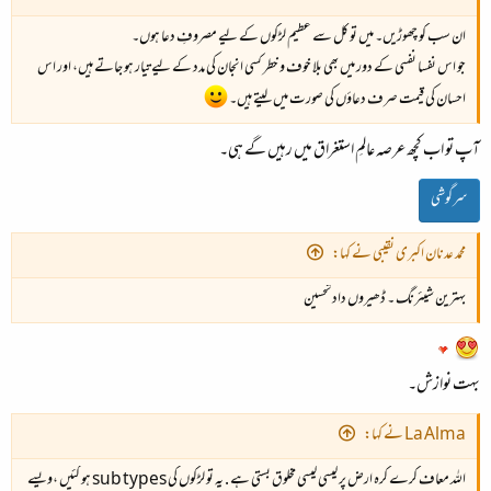
یہ والی تصویر ؟؟
ان سب کو چھوڑیں۔ میں تو کل سے عظیم لڑکوں کے لیے مصروفِ دعا ہوں۔
جو اس نفسا نفسی کے دور میں بھی بلا خوف و خطر کسی انجان کی مدد کے لیے تیار ہو جاتے ہیں، اور اس
احسان کی قیمت صرف دعاؤں کی صورت میں لیتے ہیں۔
آپ تو اب کچھ عرصہ عالمِ استغراق میں رہیں گے ہی۔
یہ ساری زندگی ماموں ہی بنتا رہے گا
سرگوشی
یہ ڈاکٹر یونس بٹ کا فقرہ ہے
محمد عدنان اکبری نقیبی نے کہا:
بہترین شیئرنگ ۔ ڈھیروں دادتحسین​
بہت نوازش۔
La Alma نے کہا:
اللہ معاف کرے کرہ ارض پر کیسی کیسی مخلوق بستی ہے . یہ تو لڑکوں کی sub types ہو گئیں ،ویسے