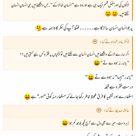
لڑکوں کی اوریجنل قسم ایک ہی ہے اور وہ ہے " انسان نما لڑکے " . بس دیکھنے میں ہی انسان انسان
لگتے ہیں .
یہ جو انسان انسان سا لڑکا ہے۔۔۔۔۔۔فقط آپ کی نظر کا واہمہ ہے
ڈاکٹرعامر شہزاد نے کہا:
اگر سارے لڑکے دیکھنے میں انسان انسان سے لگتے ہیں تو لڑکیاں یہ فقرہ کس لیے کہتی ہیں ؟؟
" باندر نہ ہووے تے "
"باندر "جیہا" نہ ہووے تے
"
درست فقرہ ہے قبلہ
استعارے اور تشبیہ کا فرق ملحوظِ خاطر رکھا جائے کہ مستعار منہ کوئی "اور" ہے
عائشہ صدیقہ نے کہا:
زبردست، میرے بھی دل سے آج کچھ بوجھ کم ہوا