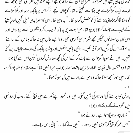
نڈھال بدن پسینے میں شرابور‘ مگر اُسی آن کے ساتھ جو مجھے اپنے سمند میں نظر آتی تھی‘ بوجھ سے
لدے ایک کھڑکھڑے میں جتا اسے کھینچ رہا تھا۔ کوچوان نیچے اتر کر اس پر چابک برسا اور کھڑکھڑے
کو دھکا لگا کر چڑھائی چڑھنے کی کوشش کر رہا تھا۔ ’’یہ وہی تھا۔ اس کا سنہرا بدن میل کچیل اور پسینے
کے لیپ سے چکٹ کرکالا ہو چکا تھا۔ میرا بہت جی چاہا کہ قریب جا کر دیکھوں‘ اسے پکاروں اور
اس کابدن سہلائوں‘ لیکن مجھے شرم سی آ رہی تھی۔وہ ایسے حال میں نہ تھا کہ میںاس کے سامنے
جا سکتا۔ اس کی رگیں ابھر آئی تھیں۔ دائیں بائیں پٹھوں اور پیٹھ پر چابک کی مار سے نالیاں بن گئی
تھیں۔ میں نے سوچا‘ کوچوان سے بات کر کے اِس کی کچھ سفارش کروں‘ لیکن اس سے کیا ہونا
تھا؟ وہ شکستہ حال قیدی‘ تھکا ہارا زین پشت سمند‘ جو اب میرا نہیں تھا‘ اپنے مقدر کا لکھا پورا کر رہا
تھا۔ میں خود سمجھ سکتا تھا کہ وہ میرے بارے میں کیا سوچتا ہو گا۔‘‘
٭٭
بارش تیز برسنے لگی اور تاریکی پھیل گئی۔ میں اور محمود اپنے کمرے میں پہنچ گئے۔ بلب کی روشنی
میں محمود نے مجھے دیکھا اور بولا:
’’تمہارا چہرہ بھیگا ہوا ہے۔ روئے ہو؟‘‘
’’اس عمر کو پہنچ کر آدمی نہیں روتا…‘‘ میں نے کہا… ’’پانی برس رہا ہے۔