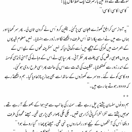
سوکھے گلے سے دو تین بار صرف ایک لفظ نکال پایا:
’’کاسی ! کاسی! کاسی!‘‘
’’یہ آواز سن کر ابلق گھوڑے میںجان سی پڑ گئی۔ یقین کرو‘ اس نے گردن تان لی۔ پھر سر گھمایا اور
جہاں سے میں نے اسے پکارا تھا‘ اس طرف دیکھنے لگا اور زور سے ہنہنایا۔ نہیں معلوم قیدیوں
کے جھرمٹ میں کھڑکی کے پیچھے میں اُسے دکھائی دیا کہ نہیں‘ مگر چند لمحوں کے لیے اس کے
پیروں میںوہی رقص کی سی چلت پھر نظر آئی۔ پھرسپاہی نے اس کے دہانے کی آہنی ڈنڈی کو منہ
کے اندر زور سے کھٹکھٹایا۔ تکلیف کی شدت سے اس کی حالت پھر اسی طرح ردی ہو گئی۔
وہ کاسی کو لے گئے۔ دوسرے گھوڑوں کے ساتھ اسے بھی جہاز پر چڑھا دیا گیا۔ ہم دیکھتے رہے
کہ وہ دور ہوتے جا رہے ہیں۔‘‘
٭٭
ہم دونوں سنسان پشتے پرچل رہے تھے۔ سمندر کی جانب سے تیز ہوا کے جھونکے آ رہے تھے۔
موجیں پشتے سے ٹکرا ٹکرا کرپانی اُڑا رہی تھیں۔ ہلکی ہلکی پھوار بھی پڑرہی تھی۔ میںنے محمود کی طرف
دیکھا‘اس کی آنکھوں کے نیچے اور رخساروں پہ نمی تھی۔ میںنے پوچھا:’’کیا روئے ہو؟‘‘