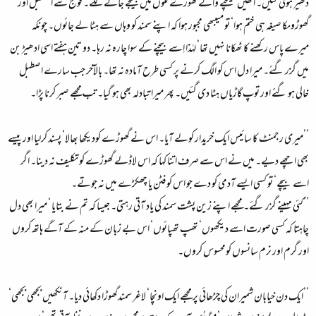
ڈھیر ہوتی گئیں۔ انھیں کھینچنے والے گھوڑے گلوں میں بھیجے جانے لگے۔ فوج سے اصطبل اور
گھوڑوںکا صیغہ ہی ختم ہوا‘ تو میںبھی مجبور ہوا کہ اپنے سمند کو وہاں سے ہٹا لے جائوں۔ چونکہ
میرے پاس رکھنے کا ٹھکانا نہیں تھا‘ لہٰذا اِسے بیچنے کے سوا چارہ نہ رہا۔ دو تین ہفتے اسی ادھیڑ بن
میں گزر گئے۔ میرا دل اس کو الگ کرنے پر کسی طرح آمادہ نہ تھا۔ بالآخر جب سارے اصطبل
خالی ہو گئے اور توپ گاڑیاں ہٹا دی گئیں۔ پھر میرا تبادلہ بھی ہو گیا۔ تب مجھے صبر کرنا پڑا۔
’’میری رجمنٹ کا سائیس ایک خریدار کولے آیا۔ اس نے گھوڑے کودیکھا بھالا‘ پسند کرلیا اور پیسے
بھی اچھے دیے۔ میں نے اس سے صرف اتنا کہا کہ اس لاڈلے گھوڑے کو تکلیف نہ دینا۔ اگر
اسے بیچے‘ تو کسی ایسے آدمی کو دے جو اس کو فٹن یا چھکڑے میں نہ جوتے۔
’’کئی مہینے گزر گئے۔ مجھے اپنے زین پشت سمند کی یاد آتی رہتی۔ جیسا کہ تم نے بتایا ‘ میرا بھی دل
چاہتا کہ کسی صورت اسے دیکھوں‘ تھپ تھپائوں‘ اس بے زبان کے منہ کے آگے ہاتھ کروں
اور گرم اور نرم سانسوں کومحسوس کروں۔
’’ایک دن خیابان شمیران کی چڑھائی پر مجھے ایک اونچا‘ لاغر سمندگھوڑا دکھائی دیا۔ آنکھیں بجھی بجھی‘