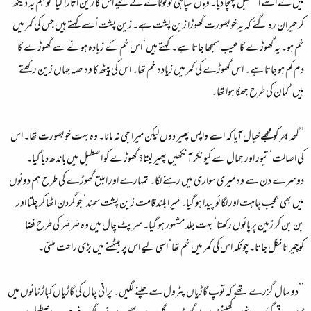
میں نے اُسے اصطبل پہنچا دیا۔ وہاں سپاہی کو لوٹانے کے لیے اس کا زین اتارا گیا‘ تو ہم یہ دیکھ
کر حیران رہ گئے کہ یہ خوبصورت گھوڑا زین پشت ہے۔ زین پشت اُسے کہتے ہیں جس کی کمر میں
خم ہو۔ یہ گھوڑے کا عیب سمجھا جاتا ہے۔کہتے ہیں‘ اس خم کے زیادہ ہونے سے گھوڑے کا
دم کم ہو جاتا ہے۔ اس گھوڑے کی کمر میں زیادہ خم تھا۔ اس کی پیٹھ کا وہ حصہ جہاں زین رکھتے
ہیں‘ کمان کی طرح جھکا ہوا تھا۔
’’لمحہ بھر کو مجھے خیال آیا کہ اسے واپس پھیر دوں لیکن میرا جی نہ مانا۔ وہ بہت خوبصورت تھا۔ اس
کی اصالت‘ تیور اور جمال سے کیونکر آنکھیں پھیر لیتا؟ گھوڑے کو اصطبل میں باندھ دیا گیا۔
دوسرے دن سے وہ میری سواری میں رہنے لگا۔ تمہارے اور ابلق گھوڑے کی طرح ہم دونوں
میں بھی عجب چاہت اور لگائو پیدا ہو گیا۔ میرا بلند قامت زین پشت سمند‘ جو گردن اٹھا کر چلتا اور
بن بن کر زمین پر پائوں رکھتا‘ بہت جلد مشہور ہو گیا۔ سرپٹ چال میں وہ صَرصَر کی طرح فضا
کوچیرتا نکل جاتا۔ چونکہ اس کی کمر میں خم تھا‘ اسی لیے اس پر بیٹھنے میں بڑی راحت ملتی۔
’’دو سال گزرے تھے کہ توپ گاڑیاں پٹرول سے چلنے لگیں۔ پرانی چال کی گاڑیاں کباڑخانوں میں