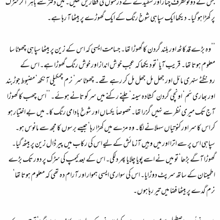
جس کے دونوںطرف چنار اور سفیدے کے درختوں کی قطاریں تھیں۔ میں دفتر سے باہر آ کر سڑک
پر کھڑا ہو گیا۔ دیکھا ایک سپاہی شوخ رنگ کے ایک گھوڑے پر بیٹھا آ رہا ہے۔
’’وہ بڑے قدکاٹھ اور بلند گردن کا گھوڑا تھا۔ جسامت ایسی کہ اس کے زین پر بیٹھا سپاہی چھوٹا سا
معلوم ہوتا تھا۔ قریب آیا‘ تو دیکھا کہ عجب خو ش انداز اور خوش رنگ گھوڑا ہے۔ اس کے
رونگٹے سنہری مائل اور جھل مل جھل مل کر رہے تھے۔ چھوٹا سر‘ نرم چمکیلی آنکھ‘ مضبوط جوڑبند
اور بھاری سُم‘ اونچی گردن‘ کشادہ سینہ‘ چلنے رکنے میں سر کو تانے ہوئے۔ ’’اس چھب کا گھوڑا
آج تک میری نظر سے نہیں گزرا تھا۔ خصوصاً یکساں اور شوخ بادامی رنگ کا۔ میں بے اختیار ہو
کر اس کا سر اور کنوتیاں سہلانے لگا۔ وہ مزے میں کھڑا رہا‘ جیسے برسوں کا مجھ سے مانوس ہو۔
سپاہی اس پر سے اترا اور میں وہیں آزمائش کے لیے اس کی رکاب میں پیر ڈال زین پر بیٹھ گیا۔
گھوڑا آگے بڑھا‘ تو میں نے اسے پویا چلایا پھر دلکی۔ اس کے بعدکیمپ کی سڑک پر دور تک بڑے
اطمینان کے ساتھ سرپٹ دوڑایا۔ اس کی سواری ایسی ہموار اور آرام دہ تھی کہ معلوم ہوتا تھا‘
نرم گدے پر بیٹھا فضا میں تیر رہا ہوں۔