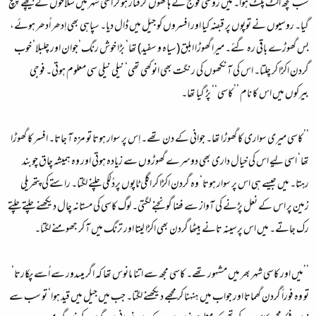
سب کچھ الٹ پلٹ ہوا۔ میں روسی فوج کے ہاتھوں گرفتار ہو کر اسی شہر میں سلاخوں کے پیچھے پہنچ
گیا۔ روسیوں نے توپوں پر قبضہ کیا اور افسروں کو جیل میں ڈال دیا۔ سپاہی بھی اِدھر اُدھر ہوئے،
بس گھوڑے باقی رہ گئے۔ میرا گھوڑا ابلق (سیاہ و سفید) تھا‘ بڑا خوش رنگ‘جوان اور چلبلا‘ خوب
گردن اکڑا کر چلتا۔ اس کی آنکھوں کی رنگت بھی انوکھی تھی‘ نیلی نیلی سی معلوم ہوتی۔ فوجی
بیرکوں میں اس کا نام ’’کاسی‘‘ پڑ گیا تھا۔
’’کاسی میری سواری کا گھوڑا تھا۔ جوانی کے دن تھے۔ اِس پر سوار ہوتا تو مزہ آ جاتا۔ افسر کا گھوڑا
تھا‘ اسی لیے اس کی خیال داری بھی دوسرے گھوڑوں سے زیادہ ہوتی اور وہ ہمیشہ چاق چوبند
رہتا۔ میں جیسے ہی اس پر سوار ہوتا‘ وہ گردن اکڑا کر اگلی ٹاپوں پردُلکی چلنے لگتا۔ راستے کی پتھریلی
زمین پر اس کے نعل پڑنے کی آواز سے فضا گونجنے لگتی۔ لوگ کاسی کی مستانہ چال دیکھنے چلتے چلتے
رک جاتے۔ میں اس پرسینہ تانے بیٹھا گردن بھی اکڑا لیتا اور ترنگ میں آ کر جھومنے لگتا۔
’’میں اور کاسی شہر بھر میں مشہور تھے۔ کاسی مجھ سے اتنا مانوس تھا کہ اگر میںدور سے اُسے پکارتا‘
تو وہ فوراً گردن گھماتا اور جواب میں ہنہنا کر مجھے دیکھنے لگتا۔ جب میں جیل میں قید ہوا‘ تو سب سے