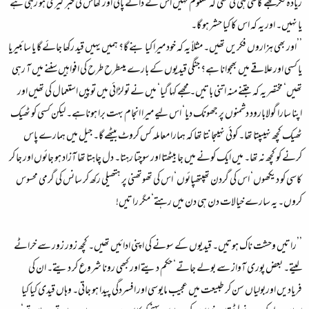
زیادہ فکر مجھے کاسی ہی کی تھی کہ معلوم نہیں اس کے دانے پانی اور گھاس کی خبر گیری ہو رہی ہے
یا نہیں۔ اور یہ کہ اس کا کیا حشر ہو گا۔
’’اور بھی ہزاروں فکریں تھیں۔ مثلاً یہ کہ خود میرا کیا بنے گا؟ ہمیں یہیں قید رکھا جائے گا یا سائبیریا
یا کسی اور علاقے میں بھجوانا ہے؟ جنگی قیدیوں کے بارے میںطرح طرح کی افواہیں سننے میں آ رہی
تھیں‘ مختصر یہ کہ جتنے منہ اتنی باتیں۔ مجھے کہا گیا‘ میں نے تو لڑائی میں توپیں استعمال کی تھیں اور
اپنا سارا گولابارود دشمنوں پر جھونک دیا‘ اس لیے میرا انجام بہت برا ہوناہے۔ لیکن کسی کو ٹھیک
ٹھیک کچھ نہیںپتا تھا۔ کوئی نہیںجانتا تھا کہ ہمارا معاملہ کس کروٹ بیٹھے گا۔ جیل میں ہمارے پاس
کرنے کو کچھ نہ تھا۔ میں ایک کونے میں جا بیٹھتا اور سوچتا رہتا۔ دل چاہتا تھا آزاد ہو جائوں اور جا کر
کاسی کو دیکھوں‘ اس کی گردن تھپتھپائوں‘ اس کی تھوتھنی پر ہتھیلی رکھ کر سانس کی گرمی محسوس
کروں۔ یہ سارے خیالات دن ہی دن میں رہتے‘ مگر راتیں!
’’راتیں وحشت ناک ہوتیں۔ قیدیوں کے سونے کی اپنی ادائیں تھیں۔ کچھ زور زور سے خراٹے
لیتے۔ بعض پوری آواز سے بولے جاتے‘ حکم دیتے اور کبھی رونا شروع کر دیتے۔ ان کی
فریادیں اوربولیاں سن کر طبیعت میں عجیب مایوسی اور افسردگی پیدا ہو جاتی۔ وہاں قیدی کیا کیا