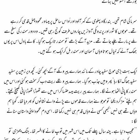
بوڑھے آنسو نہیں بہاتے
سرما کی شام تھی۔ بندرگاہ پہلوی کے کہر آلود اور اُداس ساحل پر میںاورمحمود چہل قدمی کر رہے
تھے۔ موجوں کا شور اور پرندوںکی آوازیں چاروں طرف گونج رہی تھیں۔ وہ دور سمندر کی سطح سے
ملے پر مارتے چلے جاتے تھے۔ مزید آگے بڑھے‘ تو سمندر تاریک ہو گیا۔ کالے بادل اس پر یوں
جھک آئے کہ خیال ہوتا وہاں آسمان اور سمندر مل کر ایک ہو گئے ہیں۔
ایک بہت بڑی موج سفید چادر کے مانند ہمارے پیروںکے آگے بچھ گئی۔ کچھ دیر زمین پر سفید
سفید جھاگ ٹکا رہا‘ پھر وہیں جذب ہو گیا۔ ہمارے پیروںتلے ریت دب کر سخت ہو گئی اور اس میں
سمندر کا پانی اکٹھا ہونے لگا۔ ہمارے پیر ریت میںدھنسا کر اس میں سے تھوڑا تھوڑا پانی کھینچ لیتے۔
ہم پلٹے‘ مڑ کردیکھا‘ تو موجوںنے ہمارے قدموں سے پڑنے والے نشانوں کو بھر دیا تھا۔ گویا ہم
وہاں تھے ہی نہیں‘ کبھی کسی نے وہاں قدم ہی نہیں رکھا تھا۔ اسی دم محمود اپنی داستان سنانے
لگا:
’’عجیب دنیا ہے۔ چند سال پہلے تک میں اس شہر میں توپ خانے کا افسر تھا۔ جنگ چھڑی‘ تو