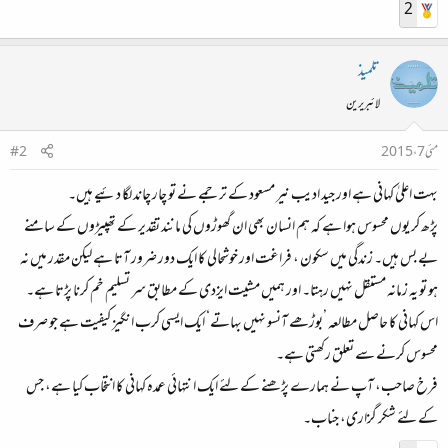
2
تلمیذ
لائبریرین
مئی 7، 2015
#2
بہت اعلیٰ کہانی ہے اور جید ادیب نیر مسعود کے ترجمے نے تو چار چاند لگا دئیے ہیں۔
پڑھ کر یوں محسوس ہوا ہے کہ ہم انسان بھی ان گھوڑوں کی مانند تقدیر کے تھپیڑوں کے سامنے
بے بس ہیں۔ زندگی میں سکون ، فراغت اور خوشحالی کا ایک دور ضرور آتا ہے لیکن مقدر میں نہ
ہو تو یہ زمانہ مستقل نہیں رہتا۔ اور ہمیں مشیت ایزدی کے مطابق سر تسلیم خم کرنا پڑتا ہے۔
اس کہانی کا حاصل مطالعہ ’بوڑھے آنسو نہیں بہاتے‘ ایک ایسی کرب انگیز کیفیت ہے جو صرف
محسوس کرنے سے تعلق رکھتی ہے۔
فرخ صاحب، آپ نے ہمارے پڑھنے کے لئے ایک انتہائی عمدہ کہانی کا انتخاب کیا ہے، جس
کے لئے شکر گزاری، جناب۔