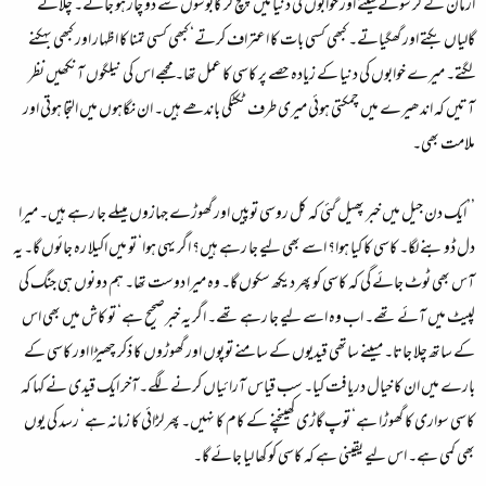
ارمان لے کر سونے لیٹتے اور خوابوں کی دنیا میں پہنچ کر کابوسوں سے دو چار ہو جاتے۔ چلاتے‘
گالیاں بکتے اور گھگیاتے۔ کبھی کسی بات کا اعتراف کرتے‘ کبھی کسی تمنا کا اظہار اور کبھی بہکنے
لگتے۔ میرے خوابوں کی دنیا کے زیادہ حصے پر کاسی کا عمل تھا۔ مجھے اس کی نیلگوں آنکھیں نظر
آتیں کہ اندھیرے میں چمکتی ہوئی میری طرف ٹکٹکی باندھے ہیں۔ ان نگاہوں میں التجا ہوتی اور
ملامت بھی۔
’’ایک دن جیل میں خبر پھیل گئی کہ کل روسی توپیں اور گھوڑے جہازوں میںلے جا رہے ہیں۔ میرا
دل ڈوبنے لگا۔ کاسی کا کیا ہوا؟ اسے بھی لیے جا رہے ہیں؟ اگر یہی ہوا‘ تو میں اکیلا رہ جائوں گا۔ یہ
آس بھی ٹوٹ جائے گی کہ کاسی کو پھر دیکھ سکوں گا۔ وہ میرا دوست تھا۔ ہم دونوں ہی جنگ کی
لپیٹ میں آئے تھے۔ اب وہ اسے لیے جا رہے تھے۔ اگر یہ خبرصحیح ہے‘ تو کاش میں بھی اس
کے ساتھ چلا جاتا۔ میںنے ساتھی قیدیوں کے سامنے توپوں اور گھوڑوں کا ذکر چھیڑا اور کاسی کے
بارے میں ان کا خیال دریافت کیا۔ سب قیاس آرائیاں کرنے لگے۔آخر ایک قیدی نے کہا کہ
کاسی سواری کا گھوڑا ہے‘ توپ گاڑی کھینچنے کے کام کا نہیں۔ پھر لڑائی کا زمانہ ہے‘ رسد کی یوں
بھی کمی ہے۔ اس لیے یقینی ہے کہ کاسی کو کھا لیا جائے گا۔