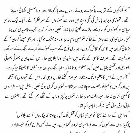
’’ہم کھڑکیوں کے قریب جا کھڑے ہوئے۔ وہاں سے بارکوںکا احاطہ اوراصطبل دکھائی دیتے
تھے۔ تھوڑی دیر بعد بارش کی ہلکی دھندمیں دور سے گھوڑوں کے سر نظر آئے۔ ایک ایک روسی
سپاہی دو گھوڑوں کو دہانوںسے پکڑے کھینچتا لارہا تھا۔ اُنھیں دیکھ کر مجھ پر عجیب ناامیدی سی چھا
گئی۔ دل تیزی سے دھڑکنے لگا‘ ٹانگوںمیں دم نہ رہا اور منہ خشک ہو گیا۔ پھر بھی میںنے گردن آگے
بڑھائی کہ اِن میں کاسی کوتلاش کروں۔ ہماری فوج کے سب گھوڑے گہرے رنگ کے سرنگ
اور کمیت تھے۔ صرف کاسی کے رنگ میں سفیدی اور اجلا پن تھا۔ اس کے بدن پر چھوٹی چھوٹی
بھوری اورکتھئی چتیاں تھیں‘ ایسا معلوم ہوتا تھا کہ سفید رنگ پر ان دو رنگوں کا چھینٹا دیا گیا ہو۔
’’آخر میں نے اس کا چتکبرا رنگ دیکھا۔ میرا دم گھٹنے لگا۔ یہ وہی تھا۔ اس کے تیوروں کا تیکھا
پن اور گردن کا کھنچائو رخصت ہو چکا تھا۔ سر لٹکا اور کنوتیاں گری ہوئی تھیں۔ چھل بل اور طراروں
کا کہیں نشان نہ تھا۔ میلا چکٹ ہو رہاتھا۔ ٹانگوں پر کیچڑ اور لید کے تھکے جم گئے تھے۔ہفتوں سے
ملائی دلائی ہوئی تھی‘ نہ کھریرا پھیرا گیا تھا۔
’’وہ جیل کے سامنے پہنچا‘ تو میری زبان کو قفل لگ گیا۔ چاہتا تھا پکاروں‘ اُسے بلائوں‘
چوکیداروں سے کہوں کہ اسے ذرا میری طرف گھما دیں۔ میں نے کسی طرح خود کو سنبھالا اور