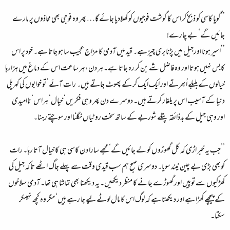
’’گویا کاسی کو ذبخ کر اس کا گوشت فوجیوں کو کھلادیا جائے گا… پھر وہ فوجی بھی محاذوں پر مارے
جائیں گے‘ بے چارے!
’’اسیر ہونا اورجیل میں پڑنابری چیز ہے۔ قید میں آدمی کا مزاج عجیب سا ہو جاتا ہے۔ خود پر اس
کابس نہیں ہوتا اور وہ فاضل شے بن کر رہ جاتا ہے۔ ہر دن، ہر ساعت اس کے دماغ میں ہزارہا
خیالوں کے بلبلے اُبھرتے اور ایک ایک کر کے پھوٹ جاتے ہیں۔ رات آئے‘ تو خوابوں کی کہریلی
دنیا کے آسیب اس پر یلغار کرتے ہیں۔ دوسرے دن پھر وہی فکریں‘ خیال‘ ہراس‘ ناامیدی
اور وہی جیل کے بدذائقہ پتلے شوربے کے ساتھ سخت روٹیاں نگلنا اور سوچتے رہنا۔
’’جب یہ خبر اڑی کہ کل گھوڑوں کو لے جائیں گے‘ مجھے سارا دن کاسی ہی کا خیال آتا رہا۔ رات
کوبھی بڑی بے چین نیند سویا۔ دوسری صبح ہم سب قیدی وقت سے پہلے جاگ اٹھے تاکہ جیل کی
کھڑکیوں سے توپیں اور گھوڑے جانے کا منظر دیکھیں۔ یہ دیکھنا بھی تماشا ہی تھا۔ آدمی سلاخوں
کے پیچھے کھڑا ہے اور دیکھتا ہے کہ لوگ اس کا مال لوٹے لیے جا رہے ہیں‘ مگر وہ کچھ نہیںکر
سکتا۔