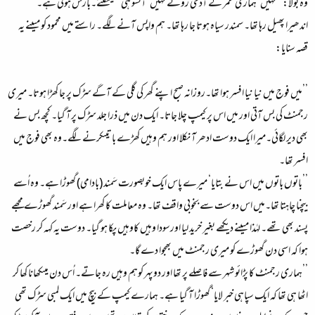
وہ بولا: ’’نہیں‘ ہماری عمر کے آدمی روتے نہیں‘ آنسو ہی نہیںنکلتے۔بارش ہوئی ہے۔‘‘
اندھیرا پھیل رہا تھا۔ سمندر سیاہ ہوتا جا رہا تھا۔ ہم واپس آنے لگے۔ راستے میں محمود کو میںنے یہ
قصہ سنایا:
’’میں فوج میں نیا نیا افسر ہوا تھا۔روزانہ صبح اپنے گھر کی گلی کے آگے سڑک پر جا کھڑا ہوتا۔ میری
رجمنٹ کی بس آتی اور میں اس پر کیمپ چلا جاتا۔ ایک دن میں ذرا جلد سڑک پرآ گیا۔ کچھ بس نے
بھی دیر لگائی۔میرا ایک دوست ادھر آ نکلا اور ہم وہیں کھڑے باتیںکرنے لگے۔وہ بھی فوج میں
افسر تھا۔
’’باتوں باتوں میں اس نے بتایا‘ میرے پاس ایک خوبصورت سَمند (بادامی) گھوڑا ہے۔ وہ اُسے
بیچنا چاہتا تھا۔میں اس دوست سے بخوبی واقف تھا۔ وہ معاملت کا کھرا ہے اور سَمند گھوڑے مجھے
پسند بھی تھے۔ لہٰذا میںنے دیکھے بغیر خرید لیا اورسودا وہیں کاوہیں پکا ہو گیا۔ دوست یہ کہہ کر رخصت
ہوا کہ اسی دن گھوڑے کو میری رجمنٹ میں بھجوا دے گا۔
’’ہماری رجمنٹ کا پڑائو شہر سے فاصلے پر تھا اور دوپہر کوہم وہیں رہ جاتے۔ اُس دن میںکھانا کھا کر
اٹھا ہی تھا کہ ایک سپاہی خبر لایا‘ گھوڑا آ گیا ہے۔ ہمارے کیمپ کے بیچ میں ایک لمبی سڑک تھی