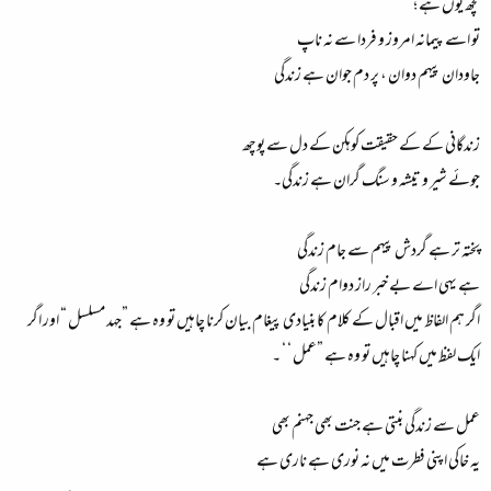
کچھ یوں ہے ؛
تو اسے پیمانہ امروز و فردا سے نہ ناپ
جاودان پیہم دوان ، پر دم جوان ہے زندگی
زندگانی کے کے حقیقت کوہکن کے دل سے پوچھ
جوئے شیر و تیشہ و سنگ گران ہے زندگی۔
پختہ تر ہے گردش پیہم سے جام زندگی
ہے یہی اے بے خبر راز دوام زندگی
اگر ہم الفاظ میں اقبال کے کلام کا بنیادی پیغام بیان کرنا چاہیں تو وہ ہے ”جہد مسلسل “ اور اگر
ایک لفظ میں کہنا چاہیں تو وہ ہے ”عمل ‘ ‘ ۔
عمل سے زندگی بنتی ہے جنت بھی جہنم بھی
یہ خاکی اپنی فطرت میں نہ نوری ہے ناری ہے