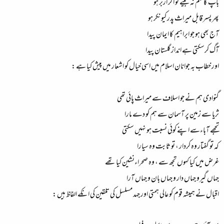
باپ کا علم نہ بیٹے کو اگر ازبر ہو
پھر پسر قابل میراث پدر کیونکر ہو
آج بھی ہو جو ابراہیم کا ایمان پیدا
آگ کرسکتی ہے انداز گلستان پیدا
اور خطاب بہ جوانان اسلام میں اسی خیال کو اشعار میں پیش کیا ہے :
گنوادی ہم نے جو اسلاف سے میراث پائی تھی
ثریا سے زمین پر آسمان سے ہم کو دے مارا
تجھے آباءسے اپنے کوئی نسبت ہو نہیں سکتی
کہ تو گفتار وہ کردار ، تو ثابت وہ سیارا
غرض میں کیا کہوں تجھ سے ، وہ صحراءنشین کیا تھے
جہاں گیرو جہاں دار و جہاں بان و جہاں آرا
اقبال نے ہمیشہ قوم کو عالی ہمتی اور جہد مسلسل کی تلقین کی انکے الفاظ ہیں :