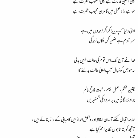
یہی آئین قدرت ہے یہی اسلوب فطرت ہے
جو ہے راہ عمل میں گامزن محبوب فطرت ہے
اپنی دنیا آپ پیدا کر اگر زندوں میں ہے
سر آدم ہے ضمیر کن فکان زندگی
خدا نے آج تک اس قوم کی حالت نہیں بدلی
نہ ہو جس کو خیال آپ اپنی حالت بدلنے کا
یقین محکم، عمل پیہم، محبت فاتح عالم
جہاد زندگانی میں یہ مردوںکی شمشیریں
علامہ اقبال کتنے آسان الفاظ اور دلکش انداز میں کامیابی کے راز بتاتے ہیں :
آتجھ کو بتاتاہوں تقدیر امم کیا ہے