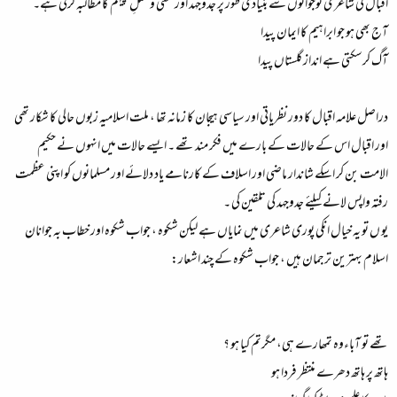
اقبال کی شاعری نوجوانوں سے بنیادی طور پر جدوجہد اور سعی و عملِ پیہم کا مطالبہ کرتی ہے۔
آج بھی ہو جو ابراہیم کا ایمان پیدا
آگ کرسکتی ہے انداز گلستاں پیدا
دراصل علامہ اقبال کا دور نظریاتی اور سیاسی ہیجان کا زمانہ تھا ، ملت اسلامیہ زبوں حالی کا شکار تھی
اور اقبال اس کے حالات کے بارے میں فکر مند تھے ۔ ایسے حالات میں انہوں نے حکیم
الامت بن کر اسکے شاندار ماضی اور اسلاف کے کارنامے یاد دلائے اور مسلمانوں کو اپنی عظمت
رفتہ واپس لانے کیلئے جدوجہد کی تلقین کی ۔
یو ں تو یہ خیال انکی پوری شاعری میں نمایاں ہے لیکن شکوہ ، جواب شکوہ اور خطاب بہ جوانان
اسلام بہترین ترجمان ہیں ، جواب شکوہ کے چند اشعار:
تھے تو آباءوہ تمھارے ہی، مگرتم کیا ہو ؟
ہاتھ پر ہاتھ دھرے منتظر فردا ہو