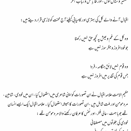
شمشیر و سناں اول ، اور طاﺅس و رباب آخر
اقبال آنے والے کل کی بہتری اور کامیابی کیلئے آج محنت کو لازمی قرار دیتے ہیں:
وہ کل کے غم و عیش پہ کچھ حق نہیں رکھتا
جو خود افروز و جگر سوز نہیں ہے
وہ قوم نہیں لائق ہنگامہ ءفردا
جس قوم کی تقدیر میں افروز نہیں ہے
حکیم الامت علامہ اقبال نے ان تصورات کو اپنی شاعری میں استعمال کیا ، ا ن میں خودی، شاہین ،
مرد مومن اور ملت شامل ہیں ، ان تصورات کا ہمیشہ استعمال کیا ۔ علامہ اقبال ایک ایسے انسان
تھے جو با ہمت ، عالی فکر، اور نفس کا عرفان رکھنے والا مر د مومن تھے :
خودی کی جلوتوں میں مصطفائی