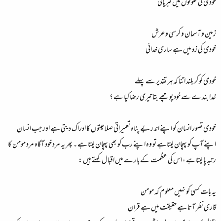
خودی کی خلوتوں میں کبریائی
زمین و آسمان و کرسی و عرش
خودی کی زد میں ہے ساری خدائی
خودی کو کر بلند اتنا کہ ہر تقدیر سے پہلے
خدا بند ے سے خود پوچھے بتا تیری رضا کیا ہے ؟
خودی تصور انسان کو اپنے اندر بے پناہ تعمیراتی صلاحیتوں کا ادراک دیتی ہے اور جب انسان
اپنے آپ کو پہچان لیتاہے تو وہ اپنے رب کو بھی پہچان لیتا ہے ۔ پھر یہ مرد خود آگاہ مرد مومن کا
رتبہ پا لیتاہے ، اس کی عظمت کے بارے میں اقبال کہتے ہیں :
یہ بات کسی کو نہیں معلوم کہ مومن
قاری نظر آتا ہے حقیقت میں ہے قران