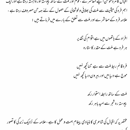
اقبال کا مرد مومن اپنے معاشرے ، قوم اور ملت کے ساتھ پیوستہ اور وابستہ رہتاہے اور ایک
اہم فرد کی حیثیت سے ملت کی بھلائی و خوشحالی کے حصول کے لئے ہمہ تن مصروف رہتا ہے ،
علامہ فرد کے معاشرے اور ملت سے تعلق کے بارے میں فرماتے ہیں :
افراد کے ہاتھوں میں ہے اقوام کی تقدیر
ہر فرد ہے ملت کے مقدر کا ستارہ
فرد قائم ربط ملت سے ہے تنہاکچھ نہیں
موج ہے دریا میں اور بیرون دریا کچھ نہیں
ملت کے ساتھ رابطہ استوار رکھ
پیوستہ رہ شجر سے امید باہر رکھ
مختصریہ کہ اقبال کی شاعری کا بنیادی پیغام ہمت و عمل کا ہے ، علامہ کے نزدیک زندگی کا تصور