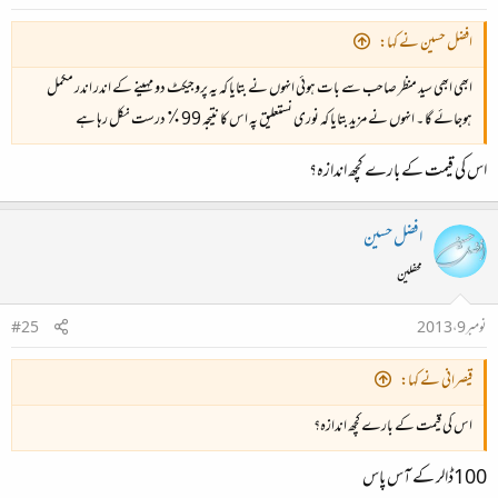
افضل حسین نے کہا:
ابھی ابھی سید منظر صاحب سے بات ہوئی انہوں نے بتایا کہ یہ پروجیکٹ دو مہینے کے اندر اندر مکمل
ہوجائے گا ۔ انہوں نے مزید بتایا کہ نوری نستعلیق پہ اس کا نتیجہ 99٪ درست نکل رہا ہے
اس کی قیمت کے بارے کچھ اندازہ؟
افضل حسین
محفلین
نومبر 9، 2013
#25
قیصرانی نے کہا:
اس کی قیمت کے بارے کچھ اندازہ؟
100ڈالر کے آس پاس