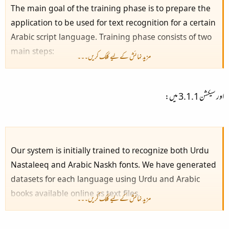
The main goal of the training phase is to prepare the
application to be used for text recognition for a certain
Arabic script language. Training phase consists of two
main steps:
مزید نمائش کے لیے کلک کریں۔۔۔
1. Generation of a dataset of images for the possible
ligatures of the Arabic script language to be used by
the application.
اور سیکشن
3.1.1
میں:
2. Extracting features that describe each ligature in
the dataset generated by the previous step.
Our system is initially trained to recognize both Urdu
Nastaleeq and Arabic Naskh fonts. We have generated
datasets for each language using Urdu and Arabic
books available online as text files.
مزید نمائش کے لیے کلک کریں۔۔۔