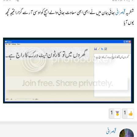
شکریہ
قیصرانی
بھائی جان میں نے ابھی ابھی سعادت بھائی والے امیج کو او سی آر سے گزارا نتیجہ کچھ
یوں آیا
1
1
قیصرانی