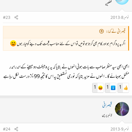
محفلین
نومبر 8، 2013
#23
قیصرانی نے کہا:
اگر یہ پروگرام ہو اور کام بھی کرتا ہو تو میں تو اس کے لئے مناسب قیمت تک دینے کو تیار ہوں
ابھی ابھی سید منظر صاحب سے بات ہوئی انہوں نے بتایا کہ یہ پروجیکٹ دو مہینے کے اندر اندر
مکمل ہوجائے گا ۔ انہوں نے مزید بتایا کہ نوری نستعلیق پہ اس کا نتیجہ 99٪ درست نکل رہا ہے
1
1
1
قیصرانی
لائبریرین
نومبر 9، 2013
#24