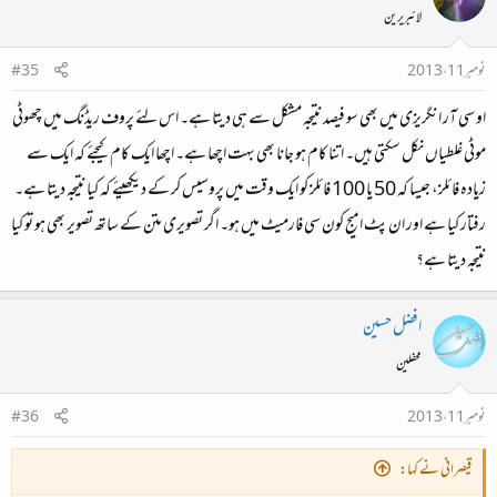
لائبریرین
نومبر 11، 2013
#35
او سی آر انگریزی میں بھی سو فیصد نتیجہ مشکل سے ہی دیتا ہے۔ اس لئے پروف ریڈنگ میں چھوٹی
موٹی غلطیاں نکل سکتی ہیں۔ اتنا کام ہو جانا بھی بہت اچھا ہے۔ اچھا ایک کام کیجئے کہ ایک سے
زیادہ فائلز، جیسا کہ 50 یا 100 فائلز کو ایک وقت میں پروسیس کر کے دیکھیئے کہ کیا نتیجہ دیتا ہے۔
رفتار کیا ہے اور ان پٹ امیج کون سی فارمیٹ میں ہو۔ اگر تصویری متن کے ساتھ تصویر بھی ہو تو کیا
نتیجہ دیتا ہے؟
افضل حسین
محفلین
نومبر 11، 2013
#36
قیصرانی نے کہا: