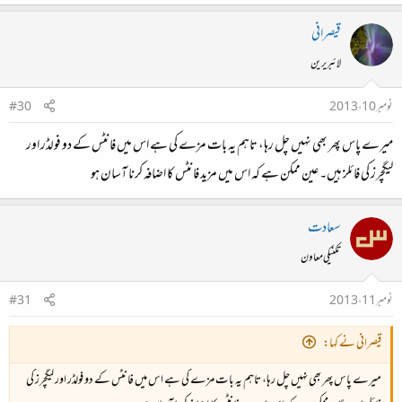
قیصرانی
لائبریرین
نومبر 10، 2013
#30
میرے پاس پھر بھی نہیں چل رہا، تاہم یہ بات مزے کی ہے اس میں فانٹس کے دو فولڈر اور
لیگچرز کی فائلز ہیں۔ عین ممکن ہے کہ اس میں مزید فانٹس کا اضافہ کرنا آسان ہو
سعادت
تکنیکی معاون
نومبر 11، 2013
#31
قیصرانی نے کہا:
میرے پاس پھر بھی نہیں چل رہا، تاہم یہ بات مزے کی ہے اس میں فانٹس کے دو فولڈر اور لیگچرز کی