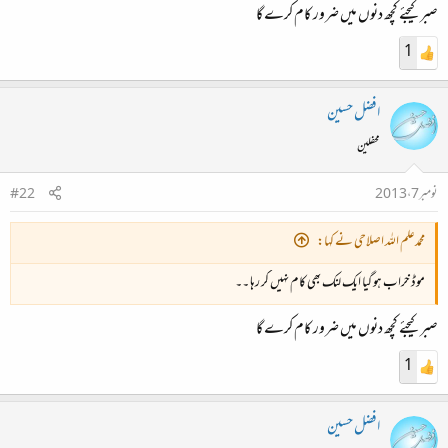
صبر کیجئے کچھ دنوں میں ضرور کام کرے گا
1
افضل حسین
محفلین
نومبر 7، 2013
#22
محمدعلم اللہ اصلاحی نے کہا:
موڈ خراب ہو گیا ایک لنک بھی کام نہیں کر رہا ۔۔
صبر کیجئے کچھ دنوں میں ضرور کام کرے گا
1
افضل حسین