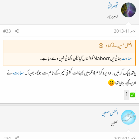
قیصرانی
لائبریرین
نومبر 11، 2013
#33
افضل حسین نے کہا:
سعادت
بھائی میں Nabocrکو انسٹال کیا لیکن دکھائی نہیں دے رہا ہے۔
پاتھ چیک کر لیں۔ وہ پروگرام فائلز میں ڈیفالٹ کمپنی نیم کے نام سے ہوگا، جیسا کہ
سعادت
نے
اوپر مجھے بتایا تھا
1
افضل حسین
محفلین
نومبر 11، 2013
#34