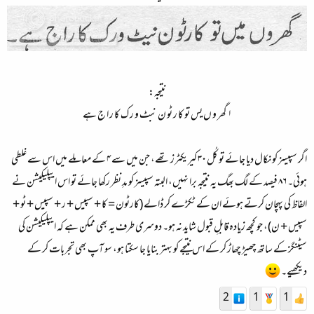
نتیجہ:
۱ گھر و ں یس تو کا ر ٹو ن نبٹ و ر ک کا ر ا ج ہے​
اگر سپیسز کو نکال دیا جائے تو کُل ۳۰ کیریکٹرز تھے، جن میں سے ۴ کے معاملے میں اس سے غلطی
ہوئی۔ ۸۶ فیصد کے لگ بھگ یہ نتیجہ برا نہیں، البتہ سپیسز کو مدِ نظر رکھا جائے تو اس ایپلیکیشن نے
الفاظ کی پہچان کرتے ہوئے ان کے ٹکڑے کر ڈالے (کارٹون = کا + سپیس + ر + سپیس + ٹو +
سپیس + ن)، جو کچھ زیادہ قابلِ قبول شاید نہ ہو۔ دوسری طرف یہ بھی ممکن ہے کہ ایپلیکیشن کی
سیٹنگز کے ساتھ چھیڑ چھاڑ کر کے اس نتیجے کو بہتر بنایا جا سکتا ہو، سو آپ بھی تجربات کر کے
دیکھیے۔
2
1
1