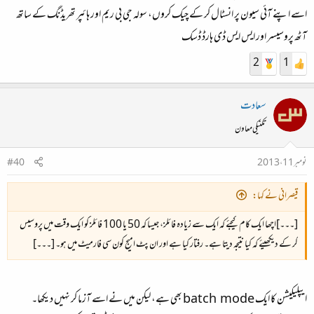
اسے اپنے آئی سیون پر انسٹال کر کے چیک کروں، سولہ جی بی ریم اور ہائپر تھریڈنگ کے ساتھ
آٹھ پروسیسر اور ایس ایس ڈی ہارڈ ڈسک
2
1
سعادت
تکنیکی معاون
نومبر 11، 2013
#40
قیصرانی نے کہا:
[۔۔۔]اچھا ایک کام کیجئے کہ ایک سے زیادہ فائلز، جیسا کہ 50 یا 100 فائلز کو ایک وقت میں پروسیس
کر کے دیکھیئے کہ کیا نتیجہ دیتا ہے۔ رفتار کیا ہے اور ان پٹ امیج کون سی فارمیٹ میں ہو۔ [۔۔۔]
ایپلیکیشن کا ایک
batch mode
بھی ہے، لیکن میں نے اسے آزما کر نہیں دیکھا۔