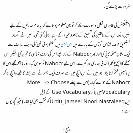
ضرورت پڑے گی۔
ایپلیکیشن کی ظاہری شکل و صورت دیکھ کر تو یہی معلوم ہوتا ہے کہ یہ عام صارفین کے لیے
نہیں، بلکہ اس کے خالقین کی تحقیق کے ڈیمو وغیرہ کے لیے بنائی گئی تھی۔ میں نے ”اُردو
نستعلیق حرف شناس“ (جس کے بارے میں
اس لڑی
میں گفتگو ہوئی تھی) کی ویب سائٹ سے
ایک مثالی صفحہ کاپی کیا اور پھر
Nabocr
کے ذریعے اس کی حرف شناسی کا تجربہ کیا، لیکن اس
صفحے کا امیج چونکہ انتہائی بھاری بھرکم ہے، اس لیے
Nabocr
تو سو ہی گیا، اور بالآخر مجھے اس کا
پروسیس ختم کرنا پڑا۔ پھر میں نے اس امیج میں سے صرف ایک چھوٹے سے جملے کا علیحدہ امیج بنا کر
Nabocr
کے حوالے کیا۔ (اس سے پہلے
More.. -> Choose
Vocabulary
میں جا کر
Use Vocabulary
کے ذیل
میں
Urdu_Jameel Noori Nastaleeq
کو منتخب بھی کیا تھا۔) نتیجہ کچھ یوں
ہے:
امیج: