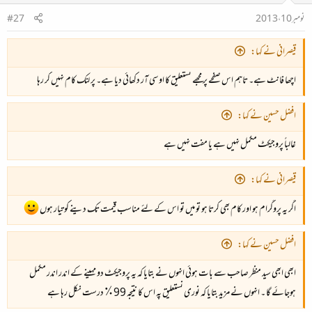
نومبر 10، 2013
#27
قیصرانی نے کہا:
اچھا فانٹ ہے۔ تاہم اس صفحے پر مجھے نستعلیق کا او سی آر دکھائی دیا ہے۔ پر لنک کام نہیں کر رہا
افضل حسین نے کہا:
غالباً پروجیکٹ مکمل نہیں ہے یا مفت نہیں ہے
قیصرانی نے کہا:
اگر یہ پروگرام ہو اور کام بھی کرتا ہو تو میں تو اس کے لئے مناسب قیمت تک دینے کو تیار ہوں
افضل حسین نے کہا:
ابھی ابھی سید منظر صاحب سے بات ہوئی انہوں نے بتایا کہ یہ پروجیکٹ دو مہینے کے اندر اندر مکمل
ہوجائے گا ۔ انہوں نے مزید بتایا کہ نوری نستعلیق پہ اس کا نتیجہ 99٪ درست نکل رہا ہے