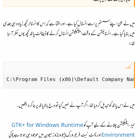
شاید ری بوٹ سے فرق پڑے؟
میں نے بھی اپنے سسٹم پر اسے انسٹال کیا ہے، اور لگتا ہے کہ اس کا انسٹالر کچھ زیادہ ہی جلدی
میں بنایا گیا ہے۔ انسٹالیشن کے وقت ایپلیکیشن انسٹال کرنے کا ڈیفالٹ پاتھ کچھ یوں نظر آ رہا
تھا:
کوڈ:
C:\Program Files (x86)\Default Company Nam
میں نے اس پاتھ کو تبدیل کر دیا تھا، اگر آپ نے نہیں کیا تو درج بالا پاتھ پر جا کر دیکھیں۔
نیز، اپلیکیشن چلانے کے لیے آپ کو
GTK+ for Windows Runtime
Environment
اور ڈاٹ نیٹ فریم ورک (جو ونڈوز سیون میں موجود ہی ہوتا ہے) کی