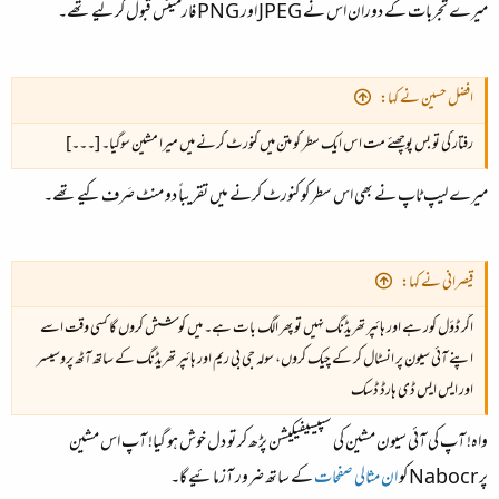
میرے تجربات کے دوران اس نے
JPEG
اور
PNG
فارمیٹس قبول کر لیے تھے۔
افضل حسین نے کہا:
رفتار کی تو بس پوچھئے مت اس ایک سطر کو متن میں کنورٹ کرنے میں میرا مشین سوگیا۔ [۔۔۔]
میرے لیپ ٹاپ نے بھی اس سطر کو کنورٹ کرنے میں تقریباً دو منٹ صَرف کیے تھے۔
قیصرانی نے کہا:
اگر ڈؤل کور ہے اور ہائپر تھریڈنگ نہیں تو پھر الگ بات ہے۔ میں کوشش کروں گا کسی وقت اسے
اپنے آئی سیون پر انسٹال کر کے چیک کروں، سولہ جی بی ریم اور ہائپر تھریڈنگ کے ساتھ آٹھ پروسیسر
اور ایس ایس ڈی ہارڈ ڈسک
واہ! آپ کی آئی سیون مشین کی سپیسیفیکیشن پڑھ کر تو دل خوش ہو گیا! آپ اس مشین
پر
Nabocr
کو
ان مثالی صفحات
کے ساتھ ضرور آزمائیے گا۔