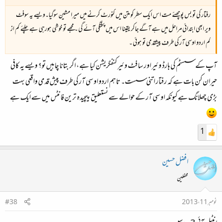
رفتار کی تو بس پوچھئے مت اس ایک سطر کو متن میں کنورٹ کرنے میں میرا مشین سوگیا۔ویسے یہ سوفٹ
ویر ابھی ابتدائی مراحل میں ہے آگے جاکر یقینا اس میں پختگی آئے گی ۔ مجھے تو خوشی ہورہی ہے چلئے کم از
کم اردو اوسی آر کی طرف پیشقدمی تو ہوئی ۔
آپ کے سسٹم کی ہارڈ وئیر اور سافٹ وئیر کنفگریشن کیا ہے، اگر بتانا چاہیں تو؟ ویسے یہ کافی
حیران کن بات ہے کہ رفتار اتنی سست۔ تاہم اردو او سی آر کی طرف پیش قدمی واقعی بہت
بڑی چھلانگ ہے کیونکہ او سی آر کے حوالے سے نستعلیق پیچیدہ ترین فانٹس میں سے ایک ہے
1
افضل حسین
محفلین
نومبر 11، 2013
#38