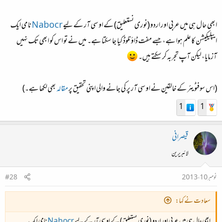
ابھی حال ہی میں عربی اور اردو (نوری نستعلیق) کے او سی آر کے لیے
Nabocr
نامی ایک
ایپلیکیشن کا علم ہوا ہے، جسے مفت ڈاؤنلوڈ کیا جا سکتا ہے۔ میں نے تو اس کو ابھی تک نہیں
آزمایا، لیکن آپ تجربہ کر سکتے ہیں۔
(اس سوفٹویئر کے خالقین نے او سی آر پر کی جانے والی اپنی تحقیق پر
مقالہ
بھی لکھا ہے۔)
1
1
قیصرانی
لائبریرین
نومبر 10، 2013
#28
سعادت نے کہا:
ابھی حال ہی میں عربی اور اردو (نوری نستعلیق) کے او سی آر کے لیے
Nabocr
نامی ایک