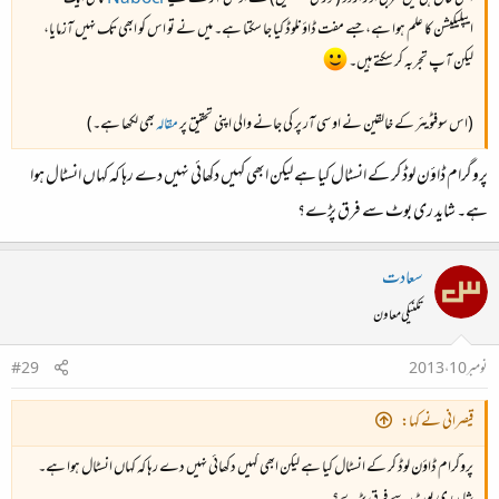
ایپلیکیشن کا علم ہوا ہے، جسے مفت ڈاؤنلوڈ کیا جا سکتا ہے۔ میں نے تو اس کو ابھی تک نہیں آزمایا،
لیکن آپ تجربہ کر سکتے ہیں۔
(اس سوفٹویئر کے خالقین نے او سی آر پر کی جانے والی اپنی تحقیق پر
مقالہ
بھی لکھا ہے۔)
پروگرام ڈاؤن لوڈ کر کے انسٹال کیا ہے لیکن ابھی کہیں دکھائی نہیں دے رہا کہ کہاں انسٹال ہوا
ہے۔ شاید ری بوٹ سے فرق پڑے؟
سعادت
تکنیکی معاون
نومبر 10، 2013
#29
قیصرانی نے کہا:
پروگرام ڈاؤن لوڈ کر کے انسٹال کیا ہے لیکن ابھی کہیں دکھائی نہیں دے رہا کہ کہاں انسٹال ہوا ہے۔