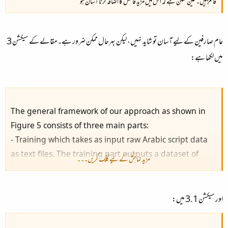
فائلز ہیں۔ عین ممکن ہے کہ اس میں مزید فانٹس کا اضافہ کرنا آسان ہو
عام صارفین کے لیے آسان تو شاید نہیں، لیکن بہرحال ممکن ضرور ہے۔ مقالے کے سیکشن
3
میں لکھا ہے:
The general framework of our approach as shown in
Figure 5 consists of three main parts:
-
Training
which takes as input raw Arabic script data
as text files. The training part outputs a dataset of
مزید نمائش کے لیے کلک کریں۔۔۔
ligatures, where each ligature is described by a feature
vector.
-
Recognition
[...]
اور سیکشن
3.1
میں:
-
User Interface
[...]