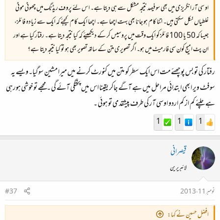
او سی آر انگریزی میں بھی سو فیصد نتیجہ مشکل سے ہی دیتا ہے۔ اس لئے پروف ریڈنگ میں چھوٹی موٹی
غلطیاں نکل سکتی ہیں۔ اتنا کام ہو جانا بھی بہت اچھا ہے۔ اچھا ایک کام کیجئے کہ ایک سے زیادہ فائلز،
جیسا کہ 50 یا 100 فائلز کو ایک وقت میں پروسیس کر کے دیکھیئے کہ کیا نتیجہ دیتا ہے۔ رفتار کیا ہے اور
ان پٹ امیج کون سی فارمیٹ میں ہو۔ اگر تصویری متن کے ساتھ تصویر بھی ہو تو کیا نتیجہ دیتا ہے؟
رفتار کی تو بس پوچھئے مت اس ایک سطر کو متن میں کنورٹ کرنے میں میرا مشین سوگیا۔ویسے یہ
سوفٹ ویر ابھی ابتدائی مراحل میں ہے آگے جاکر یقینا اس میں پختگی آئے گی ۔ مجھے تو خوشی ہورہی
ہے چلئے کم از کم اردو اوسی آر کی طرف پیشقدمی تو ہوئی ۔
1
1
1
قیصرانی
لائبریرین
نومبر 11، 2013
#37
افضل حسین نے کہا: