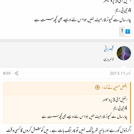
انٹیل آئی 3 پروسیسر
4جی بی ریم
چار سال سے کمپوٹر فارمیٹ نہیں ہوا اس لئے ویسے بھی کچھ سست ہے
1
قیصرانی
لائبریرین
نومبر 11، 2013
#39
افضل حسین نے کہا:
انٹیل آئی 3 پروسیسر
4جی بی ریم
چار سال سے کمپوٹر فارمیٹ نہیں ہوا اس لئے ویسے بھی کچھ سست ہے
اگر ڈؤل کور ہے اور ہائپر تھریڈنگ نہیں تو پھر الگ بات ہے۔ میں کوشش کروں گا کسی وقت