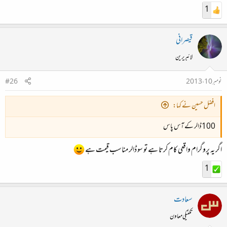
1
قیصرانی
لائبریرین
نومبر 10، 2013
#26
افضل حسین نے کہا:
100ڈالر کے آس پاس
اگر یہ پروگرام واقعی کام کرتا ہے تو سو ڈالر مناسب قیمت ہے
1
سعادت
تکنیکی معاون