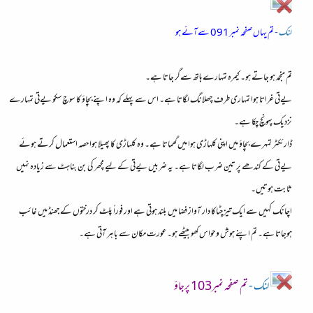
لنک -
تم یہاں صفحہ نمبر091 سےآئے ہو
تم منجمد ہو جاتے ہو۔ کیمرہ تمہارے ہاتھ سےگر جاتا ہے۔
یےتی غراتا ہوا تمہاری طرف چھلانگ لگاتا ہے۔ اس سے پہلے کہ وہ اپنے بچاؤ کا سوچ سکو یےتی تمہارے
نزدیک پہونچ چکا ہے۔
ڈارئکٹر تمہرے بچاؤ میں اپنی کلہاڑی ہوا میں گھماتا ہے۔ وہ کلہاڑی کا پھیلا ہوا حصہ استعمال کرتے ہوئے
یےتی کے کندھے پر تین ضرب لگاتا ہے۔ یہ ضربیں یےتی کے لیے مچھر کی بن بناہٹ سے زیادہ نہیں
ثابت ہوتیں۔
اچانک کہیں سے ایک تیز چٹاکا دار آواز فضا میں بلند ہوتی ہے اور فوراً پلٹ کر درختوں کےجھنڈ میں غائب
ہوجاتا ہے۔ تم اپنے ہوش و حواس کھو بیٹھے ہو۔ عورت مکان سے باہر آتی ہے۔
لنک -
تم صفحہ نمبر103 پرجاؤ