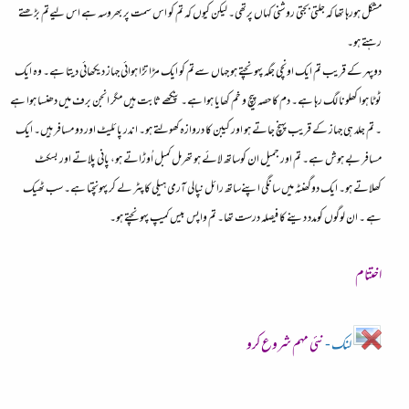
مشکل ہورہا تھا کہ جلتی بجتی روشنی کہاں پرتھی۔ لیکن کیوں کہ تم کو اس سمت پر بھروسہ ہے اس لیےتم بڑھتے
رہتے ہو۔
دوپہر کے قریب تم ایک اونچی جگہ پہونچتے ہو جہاں سےتم کو ایک مڑا تڑا ہوائی جہاز دیکھائی دیتا ہے۔ وہ ایک
ٹوٹا ہوا کھلونا لگ رہا ہے۔ دم کا حصہ پیچ و خم کھایا ہوا ہے۔ پنکھے ثابت ہیں مگر انجن برف میں دھنسا ہوا ہے
۔ تم جلد ہی جہاز کے قریب پہنچ جاتے ہو اور کیبن کا دروازہ کھولتے ہو۔ اندر پائلیٹ اور دو مسافر ہیں۔ ایک
مسافر بے ہوش ہے۔ تم اور جمیل ان کوساتھ لائے ہو تھرمل کمبل اُوڑاتے ہو، پانی پلاتے اور بسکٹ
کھلاتے ہو۔ ایک دوگھنٹہ میں سانگی اپنےساتھ رائل نپالی آرمی ہیلی کاپٹر لے کر پہونچتا ہے۔ سب ٹھیک
ہے ۔ ان لوگوں کومدد دینے کا فیصلہ درست تھا۔ تم واپس بیس کمیپ پہونچتے ہو۔
اختتام
لنک -
نئی مہم شروع کرو