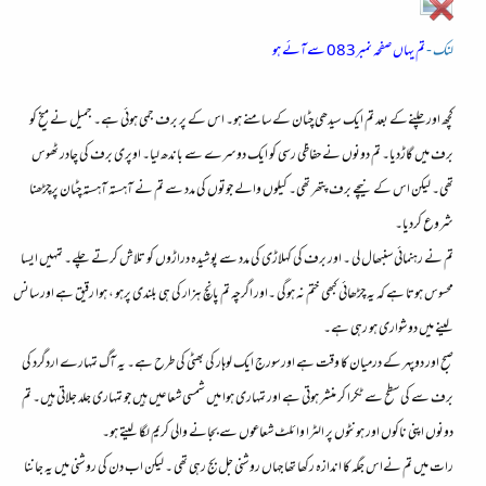
لنک -
تم یہاں صفحہ نمبر083 سےآئے ہو
کچھ اور چلنےکے بعد تم ایک سیدھی چٹان کے سامنے ہو۔ اس کے پر برف جمی ہوئی ہے۔ جمیل نے میخ کو
برف میں گاڑدیا۔ تم دونوں نے حفاظی رسی کو ایک دوسرے سے باندھ لیا۔ اوپری برف کی چادر ٹھوس
تھی۔ لیکن اس کے نیچے برف پتھر تھی۔ کیلوں والے جوتوں کی مدد سے تم نے آہستہ آہستہ چٹان پرچڑھنا
شروع کردیا۔
تم نے رہنمائی سنبھال لی ۔ اور برف کی کہلاڑی کی مدد سے پوشیدہ دراڑوں کو تلاش کرتے چلے۔ تمہیں ایسا
محسوس ہوتا ہے کہ یہ چڑھائی کبھی ختم نہ ہوگی ۔اور اگرچہ تم پانچ ہزار کی ہی بلندی پرہو ، ہوا رقیق ہے اور سانس
لینے میں دوشواری ہو رہی ہے۔
صبح اور دوپہر کے درمیان کا وقت ہے اورسورج ایک لوہار کی بھٹی کی طرح ہے۔ یہ آگ تمہارے اردگرد کی
برف سے کی سطح سے ٹکرا کر منشر ہوتی ہے اور تمہاری ہوا میں شمسی شعاعیں ہیں جو تمہاری جلد جلاتی ہیں۔ تم
دونوں اپنی ناکوں اور ہونٹوں پر الٹرا وائلٹ شعاعوں سے بجانے والی کریم لگا لیتے ہو۔
رات میں تم نےاس جگہ کا اندازہ رکھا تھا جہاں روشنی جل بج رہی تھی ۔ لیکن اب دن کی روشنی میں یہ جاننا