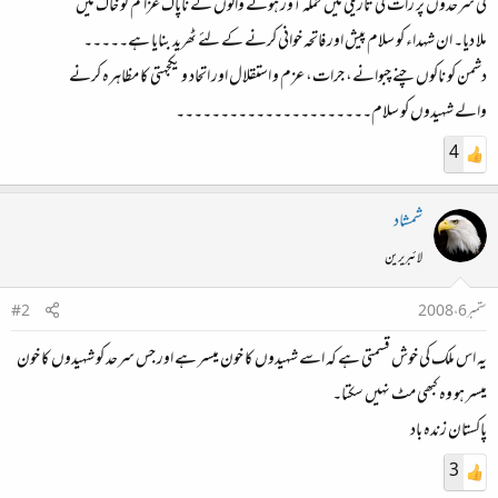
کی سرحدوں پر رات کی تاریکی میں حملہ آور ہونے والوں کے ناپاک عزائم کو خاک میں
ملا دیا۔ ان شہداء کو سلام پیش اور فاتحہ خوانی کرنے کے لئے ٹھرید بنایا ہے۔۔۔۔۔
دشمن کو ناکوں چنے چبوانے، جرات، عزم و استقلال اور اتحاد و یکجہتی کا مظاہرہ کرنے
والے شہیدوں کو سلام۔۔۔۔۔۔۔۔۔۔۔۔۔۔۔۔۔۔۔۔۔۔
4
شمشاد
لائبریرین
ستمبر 6، 2008
#2
یہ اس ملک کی خوش قسمتی ہے کہ اسے شہیدوں کا خون میسر ہے اور جس سرحد کو شہیدوں کا خون
میسر ہو وہ کبھی مٹ نہیں سکتا۔
پاکستان زندہ باد
3