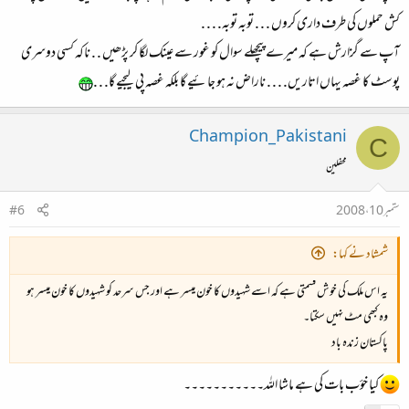
کش حملوں کی طرف داری کروں . . . توبہ توبہ. . . .
آپ سے گزارش ہے کہ میرے پیچھلے سوال کو غور سے عینک لگا کر پڑھیں . . ناکہ کسی دوسری
پوسٹ کا غصہ یہاں اتاریں. . . . ناراض نہ ہو جائیے گا بلکہ غصہ پی لیجیے گا. . .
Champion_Pakistani
C
محفلین
ستمبر 10، 2008
#6
شمشاد نے کہا:
یہ اس ملک کی خوش قسمتی ہے کہ اسے شہیدوں کا خون میسر ہے اور جس سرحد کو شہیدوں کا خون میسر ہو
وہ کبھی مٹ نہیں سکتا۔
پاکستان زندہ باد
کیا خؤب بات کی ہے ماشا اللہ۔۔۔۔۔۔۔۔۔۔۔