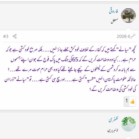
فاروقی
معطل
ستمبر 6، 2008
#3
کچھ "سیانے" کہتے ہیں کہ کفار کے خلاف خود کش حملے جائز نہیں . . . .بلکہ صریح خود کشی ہے جو کہ
حرام ہے. . . کیا وہ وضاحت کریں گے کہ 65کی جنگ میں پاک فوج کے جوان اپنے جسموں
سےبم باندھ کردشمن کے ٹینکوں کے نیچے جا لیٹے تھےکیا وہ بھی حرام موت مرے تھے. . . ؟
حالانکہ حکومت پاکستان انہیں "شہید" کہتی ہے. . . .اور سچ ہی کہتی ہے. . . . تو "سیانے" ذرا ان
کی خود کشی کی وضاحت کریں گے؟
1
ظفری
لائبریرین