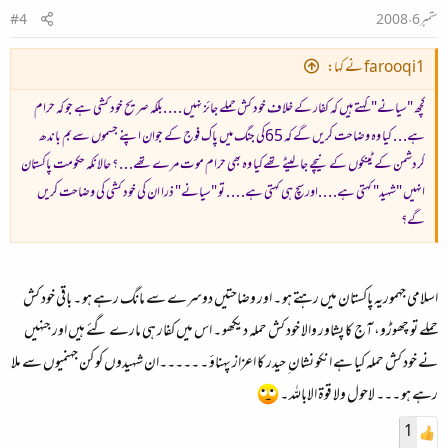
ستمبر 6، 2008
#4
farooqi1 نے کہا:
کچھ "سیانے" کہتے ہیں کہ کفار کے خلاف خود کش حملے جائز نہیں . . . .بلکہ صریح خود کشی ہے جو کہ حرام
ہے. . . کیا وہ وضاحت کریں گے کہ 65کی جنگ میں پاک فوج کے جوان اپنے جسموں سےبم باندھ
کردشمن کے ٹینکوں کے نیچے جا لیٹے تھےکیا وہ بھی حرام موت مرے تھے. . . ؟ حالانکہ حکومت پاکستان
انہیں "شہید" کہتی ہے. . . .اور سچ ہی کہتی ہے. . . . تو "سیانے" ذرا ان کی خود کشی کی وضاحت کریں
گے؟
اسلامی جہموریہ پاکستان میں رہتے ہو ۔ اور وضاحتیں دوسرے سے مانگ رہے ہو ۔ باقی خود کش
حملے تو چھوڑو، آج کا پشاور والا خود کش حملہ دیکھو ۔ اس میں کفار ہی مارے گئے ہیں اور جنہیں
نے خود کش حملہ کیا ہے انکو نشان ِ حیدر کا اعزاز پہناؤ ۔ ۔۔۔۔۔ان شہیدوں کو کن جہنمیوں سے ملا
رہے ہو ۔۔۔ لاحول ولا قوۃ الاباللہ ۔
1