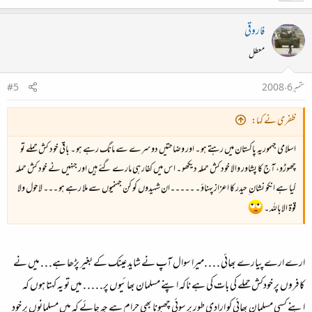
فاروقی
معطل
ستمبر 6، 2008
#5
ظفری نے کہا:
اسلامی جہموریہ پاکستان میں رہتے ہو ۔ اور وضاحتیں دوسرے سے مانگ رہے ہو ۔ باقی خود کش حملے تو
چھوڑو، آج کا پشاور والا خود کش حملہ دیکھو ۔ اس میں کفار ہی مارے گئے ہیں اور جنہیں نے خود کش حملہ
کیا ہے انکو نشان ِ حیدر کا اعزاز پہناؤ ۔ ۔۔۔۔۔ان شہیدوں کو کن جہنمیوں سے ملا رہے ہو ۔۔۔ لاحول ولا
قوۃ الاباللہ ۔
ارے ارے پیارے بھائی . . . .میرا سوال آپ نے شاید عینک کے بغیر پڑھا ہے. . . میں نے
کافروں پر خودکش حملے کی بات کی ہے ناکہ اپنے مسلمان بھائیوں پر. . . . . میں تو یہ کہتا ہوں کہ
اپنے کسی مسلمان بھائی کو ارادی طور پر سوئی چھبونا بھی حرام ہے چہ جائے کہ میں مسلمانوں پر خود