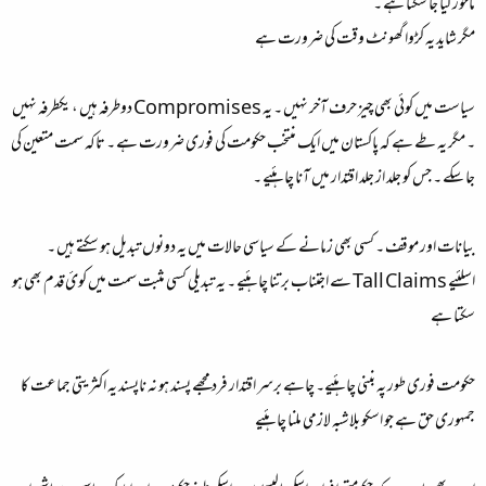
ماخوز کیا جا سکتا ہے ۔
مگر شاید یہ کڑوا گھونٹ وقت کی ضرورت ہے
سیاست میں کوئی بھی چیز حرف آخر نہیں ۔ یہ Compromises دوطرفہ ہیں ، یکطرفہ نہیں
۔ مگر یہ طے ہے کہ پاکستان میں ایک منتخب حکومت کی فوری ضرورت ہے ۔ تاکہ سمت متعین کی
جا سکے ۔ جس کو جلد از جلد اقتدار میں آنا چاہئیے ۔
بیانات اور موقف ۔ کسی بھی زمانے کے سیاسی حالات میں یہ دونوں تبدیل ہو سکتے ہیں ۔
اسلئیے Tall Claims سے اجتناب برتنا چاہئیے ۔ یہ تبدیلی کسی مثبت سمت میں کوئ قدم بھی ہو
سکتا ہے
حکومت فوری طور پہ بننی چاہئیے۔ چاہے برسر اقتدار فرد مجھے پسند ہو نہ ناپسند یہ اکثریتی جماعت کا
جمہوری حق ہے جو اسکو بلاشبہ لازمی ملنا چاہئیے