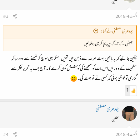
محفلین
اگست 4، 2018
#3
چودھری مصطفی نے کہا:
بھینس کے آگے بین بجا کر بھی دیکھ لیں۔
یقین جانیے کہ یہ باتیں بہت عرصہ سے ذہن میں تھیں، مگر یہی سوچ کر لکھنے سے دور رہا کہ
سطحیت کے دور میں اس بات کو سمجھنے کی کوشش کون کرے گا۔ آج جب یہ تحریر نظر سے
گزری تو خوشی ہوئی کہ کسی نے تو ہمت کی۔
1
چودھری مصطفی
محفلین
اگست 4، 2018
#4