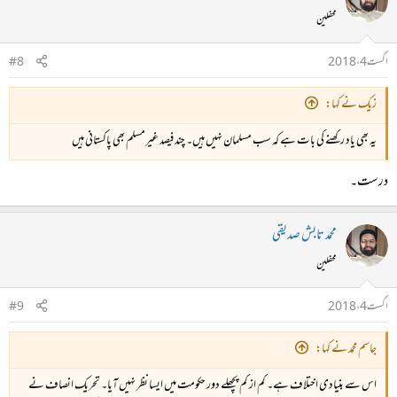
محفلین
اگست 4، 2018
#8
زیک نے کہا:
یہ بھی یاد رکھنے کی بات ہے کہ سب مسلمان نہیں ہیں۔ چند فیصد غیرمسلم بھی پاکستانی ہیں
درست۔
محمد تابش صدیقی
محفلین
اگست 4، 2018
#9
جاسم محمد نے کہا:
اس سے بنیادی اختلاف ہے۔ کم از کم پچھلے دور حکومت میں ایسا نظر نہیں آیا۔ تحریک انصاف نے