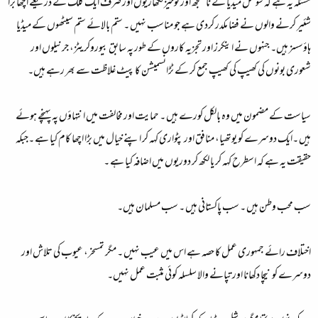
مسئلہ یہ ہے کہ سوشل میڈیا کے ناسمجھ اور نوخیز لکھاریوں اور صرف ایک کلک کے ذریعے اچھا برا
شئیر کرنے والوں نے فضا مکدر کردی ہے جو مناسب نہیں ۔ ستم بالائے ستم سیٹھوں کے میڈیا
ہاؤسسز ہیں۔ جنہوں نے اینکرز اور تجزیہ کاروں کے طور پہ سابق بیوروکریٹز، جرنیلوں اور
شعوری بونوں کی کھیپ کی کھیپ جمع کر کے ٹڑانسمیشن کا پیٹ غلاظت سے بھر رہے ہیں۔
سیاست کے مضمون میں وہ بالکل کورے ہیں ۔ حمایت اور مخالفت میں انتہاؤں پہ پہنچے ہوئے
ہیں ۔ایک دوسرے کو یوتھیا، منافق اور پٹواری کہہ کر اپنے خیال میں بڑا اچھا کام کیا ہے ۔جبکہ
حقیقت یہ ہے کہ اسطرح کہہ کر یا لکھ کر دوریوں میں اضافہ کیا ہے ۔
سب محب وطن ہیں ۔ سب پاکستانی ہیں ۔ سب مسلمان ہیں۔
اختلاف رائے جمہوری عمل کا حصہ ہے اس میں عیب نہیں ۔ مگر تمسخر، عیوب کی تلاش اور
دوسرے کو نیچا دکھانا اور تپانے والا سلسلہ کوئی مثبت عمل نہیں۔