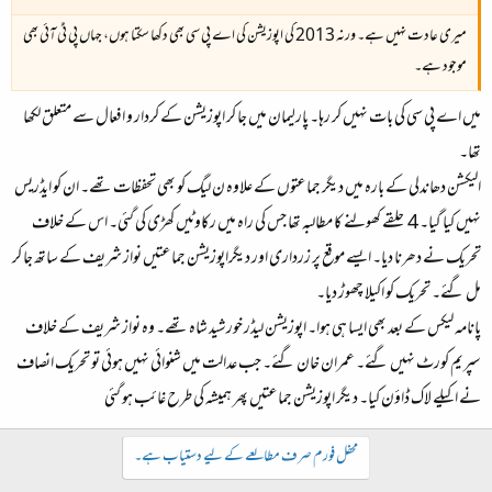
میری عادت نہیں ہے۔ ورنہ 2013 کی اپوزیشن کی اے پی سی بھی دکھا سکتا ہوں، جہاں پی ٹی آئی بھی
موجود ہے۔
میں اے پی سی کی بات نہیں کر رہا۔ پارلیمان میں جا کر اپوزیشن کے کردار و افعال سے متعلق لکھا
تھا۔
الیکشن دھاندلی کے بارہ میں دیگر جماعتوں کے علاوہ ن لیگ کو بھی تحفظات تھے۔ ان کو ایڈریس
نہیں کیا گیا۔ 4 حلقے کھولنے کا مطالبہ تھا جس کی راہ میں رکاوٹیں کھڑی کی گئی۔ اس کے خلاف
تحریک نے دھرنا دیا۔ ایسے موقع پر زرداری اور دیگراپوزیشن جماعتیں نواز شریف کے ساتھ جا کر
مل گئے۔ تحریک کو اکیلا چھوڑ دیا۔
پانامہ لیکس کے بعد بھی ایسا ہی ہوا۔ اپوزیشن لیڈر خورشید شاہ تھے۔ وہ نواز شریف کے خلاف
سپریم کورٹ نہیں گئے۔ عمران خان گئے۔ جب عدالت میں شنوائی نہیں ہوئی تو تحریک انصاف
نے اکیلے لاک ڈاؤن کیا۔ دیگر اپوزیشن جماعتیں پھر ہمیشہ کی طرح غائب ہو گئی
محفل فورم صرف مطالعے کے لیے دستیاب ہے۔