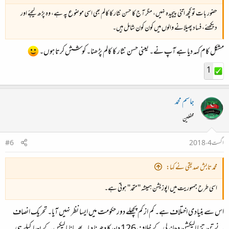
حضور بات تو کچھ اتنی پیچیدہ نہیں، مگر آج کا حسن نثار کا کالم بھی اسی موضوع پہ ہے، وہ پڑھ لیجئے اور
دیکھئے، فساد پھیلانے والوں میں کون کون شامل ہیں۔
مشکل کام کہہ دیا ہے آپ نے۔ یعنی حسن نثار کا کالم پڑھنا۔ کوشش کرتا ہوں۔
1
جاسم محمد
محفلین
اگست 4، 2018
#6
محمد تابش صدیقی نے کہا:
اسی طرح جمہوریت میں اپوزیشن ہمیشہ "متحد" ہوتی ہے۔
اس سے بنیادی اختلاف ہے۔ کم از کم پچھلے دور حکومت میں ایسا نظر نہیں آیا۔ تحریک انصاف
نے تن تنہا الیکشن دھاندلی کے خلاف 126 دن کا دھرنا دیا۔ پھر پاناما لیکس کے بعداکیلے ہی