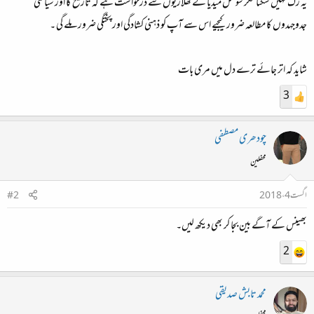
یہ رک نہیں سکتا مگر سوشل میڈیا کے کھلاڑیوں سے درخواست ہے کہ تاریخ کا اور سیاسی
جدوجہدوں کا مطالعہ ضرور کیجیے اس سے آپ کو ذہنی کشادگی اور پختگی ضرور ملے گی ۔
شاید کہ اتر جائے ترے دل میں مری بات
3
چودھری مصطفی
محفلین
اگست 4، 2018
#2
بھینس کے آگے بین بجا کر بھی دیکھ لیں۔
2
محمد تابش صدیقی