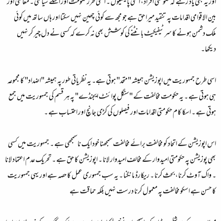
اور یہ بھی یاد رہے کہ حکومتی افراد، اسکی پالیسیوں ۔ اسکی طرز حکومت اور اسکے سیاسی ۔ معاشی اور
بین الاقوامی اقدامات پہ تنقید میرا حق ہے جو مجھ سے کوئی چھین نہیں سکتا اور ہاں ساتھ میں کوئی
ملک دشمن ہونے کا سرٹیفیکیٹ بانٹنے کی کوشش بھی نہ کرے کہ کسی نے دل چیر کر نہیں
دیکھا۔
اسی طرح جمہوریت میں اپوزیشن ہمیشہ "متحد" ہوتی ہے۔ یہ نظریاتی طور پہ ہمیشہ "اضداد" کا مجموعہ
ہی ہوتی ہے ۔ یہ حکومت مخالفت کے "سنگل پوائنٹ ایجنڈے" پہ ہر قسم کی جمہوریت میں جمع
ہوتی ہے ۔ اسکا کام حکومتی اقدامات اور فیصلوں کی کڑی جانچ اور احتساب ہے ۔
اس اپوزیشن کے اتحاد کو مخالفت برائے مخالفت سمجھنا خود ایک ناسمجھی ہے ۔ جمہوریت میں کسی
بھی پوزیشن پہ حکومتی امیدوار کے مخالف امیدوار لانا ۔ اپوزیشن کا حق ہے ۔ تحریک عدم اعتماد لانا
۔ واک آوٹ کرنا، بحث کرنا ۔ ریکارڈ مانگنا ۔ یہ سب جمہوری عمل کا حصہ ہے اور یہی جمہوریت
کا حسن ہے اسکو مخالفت پہ معمول کرنا درست نہیں بلکہ حماقت ہے