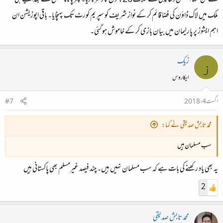
ملک میں لاک ڈاؤن کی فضا قائم کر کے نواز شریف کو سپریم کورٹ تک پہنچایا۔ باقی اپوزیشن ان
اہم ایشوز پر پارلیمان میں بیان بازی کر کے خاموش ہو گئی۔
زیک
ز
ایکاروس
اگست 4، 2018
#7
محمد تابش صدیقی نے کہا:
سب مسلمان ہیں
یہ بھی یاد رکھنے کی بات ہے کہ سب مسلمان نہیں ہیں۔ چند فیصد غیرمسلم بھی پاکستانی ہیں
2
محمد تابش صدیقی