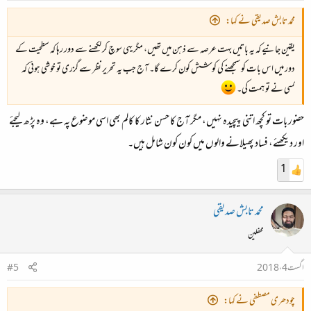
محمد تابش صدیقی نے کہا:
یقین جانیے کہ یہ باتیں بہت عرصہ سے ذہن میں تھیں، مگر یہی سوچ کر لکھنے سے دور رہا کہ سطحیت کے
دور میں اس بات کو سمجھنے کی کوشش کون کرے گا۔ آج جب یہ تحریر نظر سے گزری تو خوشی ہوئی کہ
کسی نے تو ہمت کی۔
حضور بات تو کچھ اتنی پیچیدہ نہیں، مگر آج کا حسن نثار کا کالم بھی اسی موضوع پہ ہے، وہ پڑھ لیجئے
اور دیکھئے، فساد پھیلانے والوں میں کون کون شامل ہیں۔
1
محمد تابش صدیقی
محفلین
اگست 4، 2018
#5
چودھری مصطفی نے کہا: