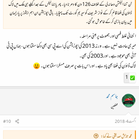
تن تنہا الیکشن دھاندلی کے خلاف 126 دن کا دھرنا دیا۔ پھر پاناما لیکس کے بعداکیلے ہی ملک میں لاک
ڈاؤن کی فضا قائم کر کے نواز شریف کو سپریم کورٹ تک پہنچایا۔ باقی اپوزیشن ان اہم ایشوز پر پارلیمان
میں بیان بازی کر کے خاموش ہو گئی۔
انتہائی غلط فہمی اور جھوٹ پر مبنی مراسلہ۔
میری عادت نہیں ہے۔ ورنہ 2013 کی اپوزیشن کی اے پی سی بھی دکھا سکتا ہوں، جہاں پی ٹی
آئی بھی موجود ہے۔ اور 2003 کی بھی۔
لاک ڈاؤن کی فضا بھی یاد ہے۔ اور اس بات پر صرف مسکرا سکتا ہوں۔
1
جاسم محمد
محفلین
اگست 4، 2018
#10
محمد تابش صدیقی نے کہا: