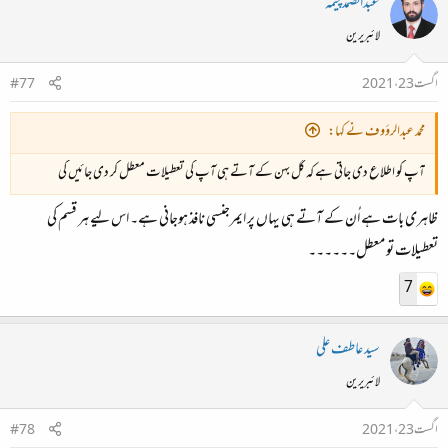
عبدالصمدچیمہ
لائبریرین
اگست 23، 2021
#77
محمد عبدالرؤوف نے کہا:
آپ کو اطلاع دی جاتی ہے کہ گل بہن کے آتے ہی آپ کی تعطیلات معطل کر دی جائیں گی
ظاہری بات ہے اُن کے آتے ہی یہاں پر ایمرجنسی نافذ ہوجانی ہے۔ اس لیے ہر قسم کی
تعطیلات تو معطل۔۔۔۔۔۔
7
سید عاطف علی
لائبریرین
اگست 23، 2021
#78