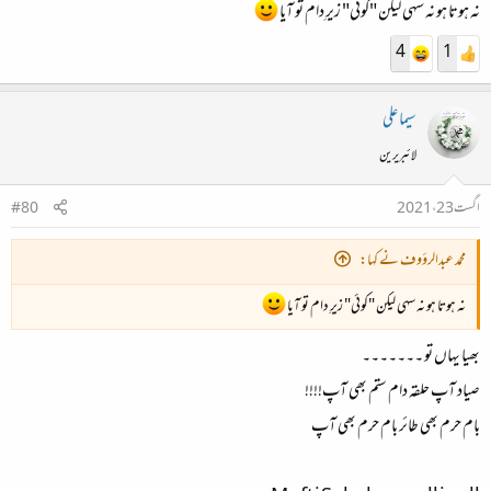
نہ ہوتا ہو نہ سہی لیکن "کوئی" زیرِ دام تو آیا
4
1
سیما علی
لائبریرین
اگست 23، 2021
#80
محمد عبدالرؤوف نے کہا:
نہ ہوتا ہو نہ سہی لیکن "کوئی" زیرِ دام تو آیا
بھیا یہاں تو ۔۔۔۔۔۔۔
صیاد آپ حلقہ دام ستم بھی آپ!!!!
بام حرم بھی طائر بام حرم بھی آپ