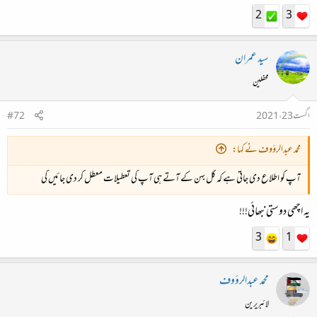
2
3
سید عمران
محفلین
اگست 23، 2021
#72
محمد عبدالرؤوف نے کہا:
آپ کو اطلاع دی جاتی ہے کہ گل بہن کے آتے ہی آپ کی تعطیلات معطل کر دی جائیں گی
یہ اچھی دوستی نبھائی!!!
3
1
محمد عبدالرؤوف
لائبریرین