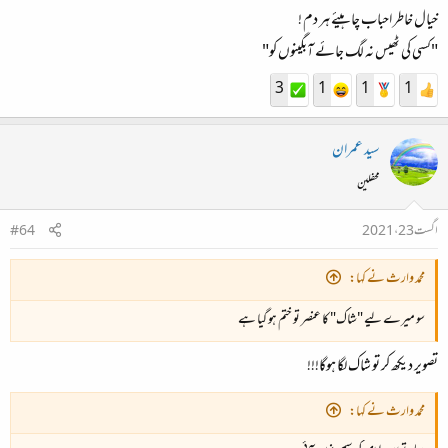
خیال خاطر احباب چاہیئے ہر دم !
"کسی کی ٹھیس نہ لگ جائے آبگینوں کو"
3
1
1
1
سید عمران
محفلین
اگست 23، 2021
#64
محمد وارث نے کہا:
سو میرے لیے "شاک" کا عنصر تو ختم ہو گیا ہے
تصویر دیکھ کر تو شاک لگا ہوگا!!!
محمد وارث نے کہا: