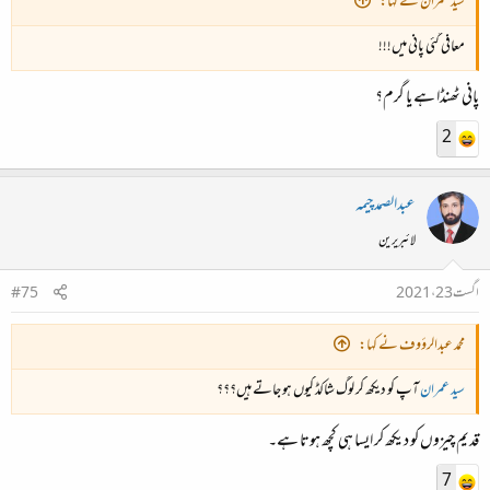
سید عمران نے کہا:
معافی گئی پانی میں!!!
پانی ٹھنڈا ہے یا گرم؟
2
عبدالصمدچیمہ
لائبریرین
اگست 23، 2021
#75
محمد عبدالرؤوف نے کہا:
سید عمران
آپ کو دیکھ کر لوگ شاکڈ کیوں ہو جاتے ہیں؟؟؟
قدیم چیزوں کو دیکھ کر ایسا ہی کچھ ہوتا ہے۔
7