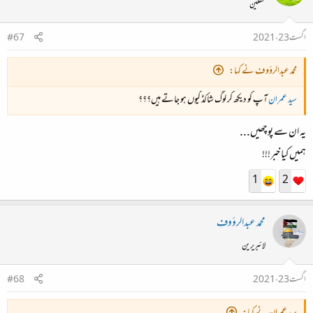
محفلین
اگست 23، 2021
#67
محمد عبدالرؤوف نے کہا:
سید عمران
آپ کو دیکھ کر لوگ شاکڈ کیوں ہو جاتے ہیں؟؟؟
یہ ان سے پوچھیں...
ہمیں کیا خبر!!!
1
2
محمد عبدالرؤوف
لائبریرین
اگست 23، 2021
#68