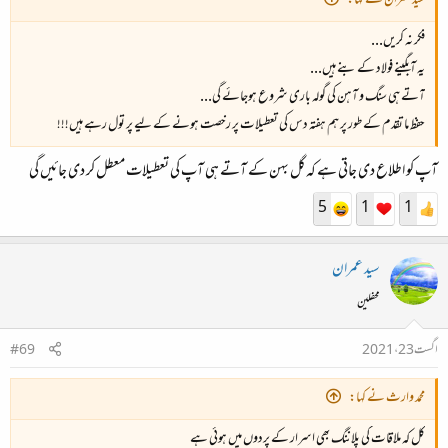
سید عمران نے کہا:
فکر نہ کریں...
یہ آبگینے فولاد کے بنے ہیں...
آتے ہی سنگ و آہن کی گولہ باری شروع ہوجائے گی...
حفظ ما تقدم کے طور پر ہم ہفتہ دس کی تعطیلات پر رخصت ہونے کے لیے پر تول رہے ہیں!!!
آپ کو اطلاع دی جاتی ہے کہ گل بہن کے آتے ہی آپ کی تعطیلات معطل کر دی جائیں گی
5
1
1
سید عمران
محفلین
اگست 23، 2021
#69
محمد وارث نے کہا:
کل کہ ملاقات کی پلاننگ بھی اسرار کے پردوں میں ہوئی ہے