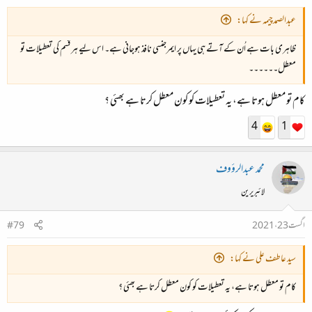
عبدالصمدچیمہ نے کہا:
ظاہری بات ہے اُن کے آتے ہی یہاں پر ایمرجنسی نافذ ہوجانی ہے۔ اس لیے ہر قسم کی تعطیلات تو
معطل۔۔۔۔۔۔
کام تو معطل ہوتا ہے، یہ تعطیلات کو کون معطل کرتا ہے بھئی ؟
4
1
محمد عبدالرؤوف
لائبریرین
اگست 23، 2021
#79
سید عاطف علی نے کہا:
کام تو معطل ہوتا ہے، یہ تعطیلات کو کون معطل کرتا ہے بھئی ؟