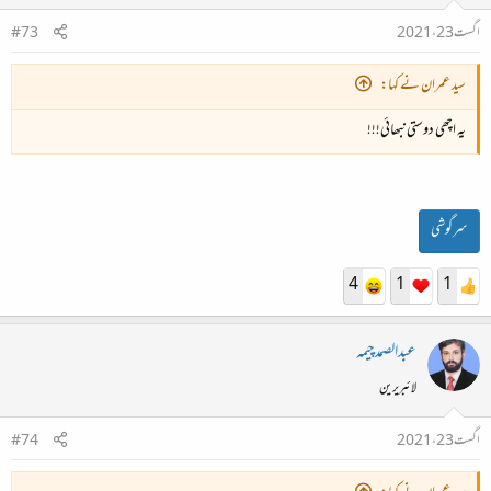
اگست 23، 2021
#73
سید عمران نے کہا:
یہ اچھی دوستی نبھائی!!!
سرگوشی
4
1
1
عبدالصمدچیمہ
لائبریرین
اگست 23، 2021
#74