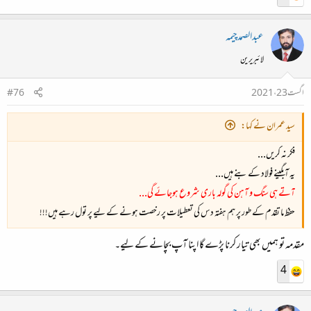
عبدالصمدچیمہ
لائبریرین
اگست 23، 2021
#76
سید عمران نے کہا:
فکر نہ کریں...
یہ آبگینے فولاد کے بنے ہیں...
آتے ہی سنگ و آہن کی گولہ باری شروع ہوجائے گی...
حفظ ما تقدم کے طور پر ہم ہفتہ دس کی تعطیلات پر رخصت ہونے کے لیے پر تول رہے ہیں!!!
مقدمہ تو ہمیں بھی تیار کرنا پڑے گا اپنا آپ بچانے کے لیے۔
4