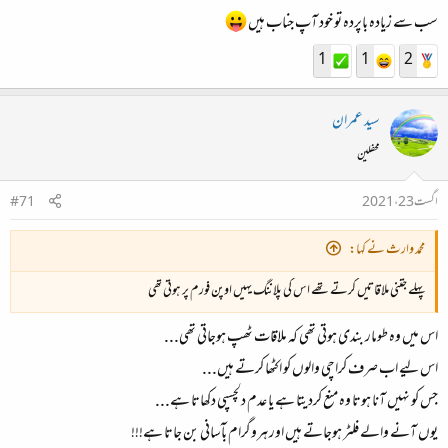
سب سے زیادہ باپردہ تو خود آپ جناب ہیں
1
1
2
سید عمران
محفلین
اگست 23، 2021
#71
محمد وارث نے کہا:
پہلے جتنی ملاقاتیں کرتے تھے اس کی پلاننگ یہیں اوپن فورم پر ہوتی تھی
اس میں وہ طومار بندی ہوتی تھی کہ ملاقات ٹھپ ہوجاتی تھی...
اس لیے اب صرف کراچی والوں کو اکٹھا کرتے ہیں...
جس کو نہیں آنا ہوتا وہ منع کردیتا ہے یا عدم دلچسپی دکھاتا ہے...
یوں آنے والے فلٹر ہوجاتے ہیں اور ہروگرام بآسانی بن جاتا ہے!!!