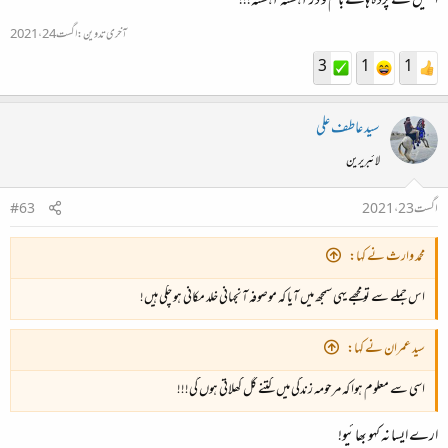
اٹھیں گے پردہ ہائے بام و در آہستہ آہستہ!!!
میں ہوئی ہے اور ابھی تک اس کی روداد بھی سامنے نہیں آئی، اللہ ہی جانے کیا رموز ہیں!
آخری تدوین:
اگست 24، 2021
3
1
1
سید عاطف علی
لائبریرین
اگست 23، 2021
#63
محمد وارث نے کہا:
اس جملے سے تو مجھے یہی سمجھ میں آیا کہ موصوفہ آنجہانی خلد مکانی ہو چکی ہیں!
سید عمران نے کہا:
اسی سے معلوم ہوا کہ مرحومہ زندگی میں کتنے گل کھلاتی ہوں گی!!!
ارے ایسا نہ کہو بھائیو!