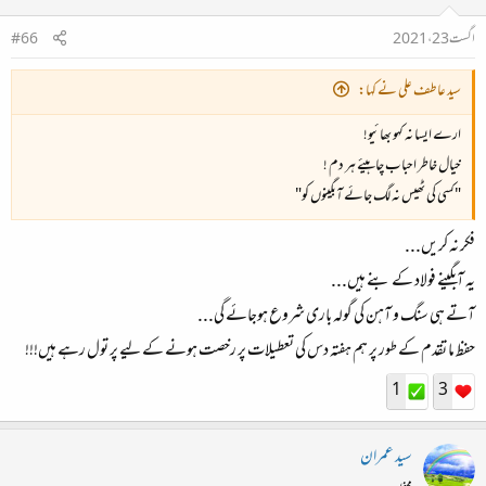
اگست 23، 2021
#66
سید عاطف علی نے کہا:
ارے ایسا نہ کہو بھائیو!
خیال خاطر احباب چاہیئے ہر دم !
"کسی کی ٹھیس نہ لگ جائے آبگینوں کو"
فکر نہ کریں...
یہ آبگینے فولاد کے بنے ہیں...
آتے ہی سنگ و آہن کی گولہ باری شروع ہوجائے گی...
حفظ ما تقدم کے طور پر ہم ہفتہ دس کی تعطیلات پر رخصت ہونے کے لیے پر تول رہے ہیں!!!
1
3
سید عمران