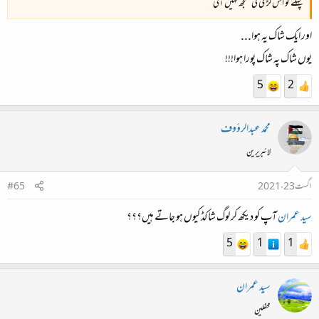
پہلے تو اس لڑی کی سمجھ نہیں آئی
اور ایک شاک یہ ہوا...
یوں شاک پہ شاک پورا ہوا!!!
5
2
محمد عبدالرؤوف
لائبریرین
اگست 23، 2021
#65
سید عمران
آپ کو دیکھ کر لوگ شاکڈ کیوں ہو جاتے ہیں؟؟؟
5
1
1
سید عمران
محفلین