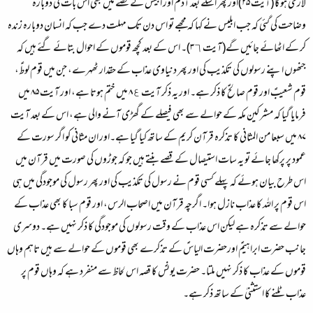
لازمی ہو گا (آیت ۲۵)اور پھر اسکے بعد آدم اور ابلیس کے قصے میں بھی اس بات کی دوبارہ
وضاحت کی گئی کہ جب ابلیس نے کہا کہ مجھے تو اس دن تک مہلت دے جب کہ انسان دوبارہ زندہ
کر کے اٹھائے جائیں گے(آیت ۳٦)۔ اس کے بعد کچھ قوموں کے احوال بتائے گئے ہیں کہ
جنھوں اپنے رسولوں کی تکذیب کی اور پھر دنیاوی عذاب کے حقدار ٹھہرے، جن میں قوم لوطؑ،
قوم شعیبؑ اور قوم صالحؑ کا ذکر ہے۔ اور یہ ذکر آیت ۸٤ میں ختم ہوتا ہے، اور آیت ۸۵ میں
فرمایا گیا کہ مشرکین مکہ کے حوالے سے بھی فیصلے کے گھڑی آنے والی ہے، اس کے بعد آیت
۸۷ میں سبعا من المثانی کا تذکرہ قرآن کریم کے ساتھ کیا گیا ہے۔اور ان مثانی کو اگر سورت کے
عمود پر پرکھا جائے تو یہ سات استیصال کے قصے بنتے ہیں جو کہ جوڑوں کی صورت میں قرآن میں
اس طرح بیان ہوئے کہ پہلے کسی قوم نے رسول کی تکذیب کی اور پھر رسول کی موجودگی میں ہی
اس قوم پر الله کا عذاب نازل ہوا۔ اگرچہ قرآن میں اصحاب الرس، اور قوم سبا کا بھی عذاب کے
حوالے سے تذکرہ ہے لیکن اس عذاب کے وقت رسولوں کی موجودگی کا ذکر نہیں ہے۔ دوسری
جانب حضرت ابراہیمؑ اورحضرت الیاسؑ کے تذکرے بھی قوموں کے حوالے سے ہیں تاہم وہاں
قوموں کے عذاب کا ذکر نہیں ملتا۔ حضرت یونسؑ کا قصہ اس لحاظ سے منفرد ہے کہ وہاں قوم پر
عذاب ٹلنے کا استثنیٰ کے ساتھ ذکر ہے۔