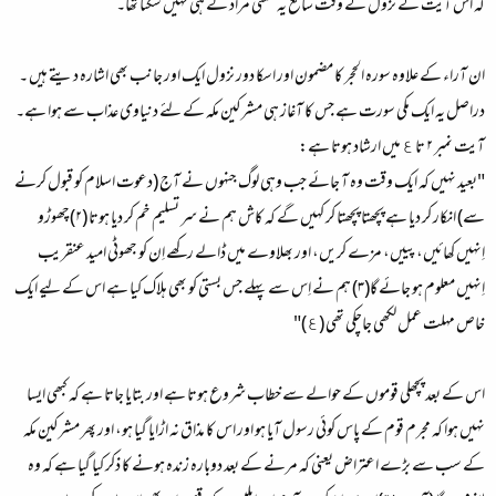
کہ اس آیت کے نزول کے وقت سامع یہ معنی مراد لے ہی نہیں سکتا تھا۔
ان آراء کے علاوہ سورہ الحجر کا مضمون اور اسکا دور نزول ایک اور جانب بھی اشارہ دیتے ہیں ۔
دراصل یہ ایک مکی سورت ہے جس کا آغاز ہی مشرکین مکہ کے لئے دنیاوی عذاب سے ہوا ہے۔
آیت نمبر ۲ تا ٤ میں ارشاد ہوتا ہے:
"بعید نہیں کہ ایک وقت وہ آ جائے جب وہی لوگ جنہوں نے آج (دعوت اسلام کو قبول کرنے
سے) انکار کر دیا ہے پچھتا پچھتا کر کہیں گے کہ کاش ہم نے سر تسلیم خم کر دیا ہوتا (۲)چھوڑو
اِنہیں کھائیں، پییں، مزے کریں، اور بھلاوے میں ڈالے رکھے اِن کو جھوٹی امید عنقریب
اِنہیں معلوم ہو جائے گا(۳) ہم نے اِس سے پہلے جس بستی کو بھی ہلاک کیا ہے اس کے لیے ایک
خاص مہلت عمل لکھی جاچکی تھی (٤)"
اس کے بعد پچھلی قوموں کے حوالے سے خطاب شروع ہوتا ہے اور بتایا جاتا ہے کہ کبھی ایسا
نہیں ہوا کہ مجرم قوم کے پاس کوئی رسول آیا ہو اور اس کا مذاق نہ اڑایا گیا ہو، اور پھر مشرکین مکہ
کے سب سے بڑے اعتراض یعنی کہ مرنے کے بعد دوبارہ زندہ ہونے کا ذکر کیا گیا ہے کہ وہ