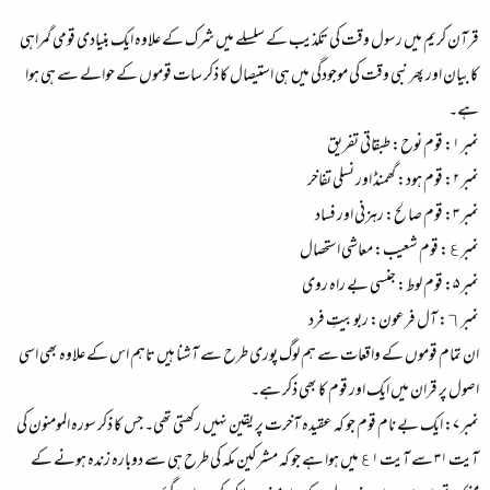
قرآن کریم میں رسول وقت کی تکذیب کے سلسلے میں شرک کے علاوہ ایک بنیادی قومی گمراہی
کا بیان اور پھر نبی وقت کی موجودگی میں ہی استیصال کا ذکر سات قوموں کے حوالے سے ہی ہوا
ہے۔
نمبر ۱: قوم نوح: طبقاتی تفریق
نمبر ۲: قوم هود: گھمنڈ اور نسلی تفاخر
نمبر ۳: قوم صالح: رہزنی اور فساد
نمبر٤: قوم شعیب: معاشی استحصال
نمبر ۵: قوم لوط: جنسی بے راہ روی
نمبر ٦: آل فرعون: ربوبیتِ فرد
ان تمام قوموں کے واقعات سے ہم لوگ پوری طرح سے آشنا ہیں تاہم اس کے علاوہ بھی اسی
اصول پر قران میں ایک اور قوم کا بھی ذکر ہے۔
نمبر ۷: ایک بے نام قوم جو کہ عقیدہ آخرت پر یقین نہیں رکھتی تھی۔ جس کا ذکر سوره المومنون کی
آیت ۳۱ سے آیت ٤۱ میں ہوا ہے جو کہ مشرکین مکہ کی طرح ہی سے دوبارہ زندہ ہونے کے