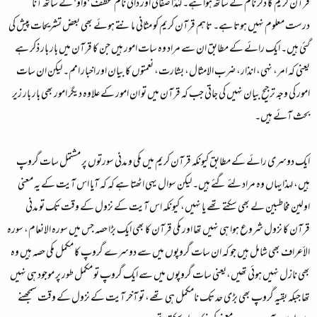
قرآن کریم کا ذکر نام کے ساتھ ہوا ہے۔ لہٰذا صفاتی اور ذاتی نام عطف 'واو' کے ساتھ آنا
درست معلوم نہیں ہوتا ہے۔ تاہم قرآن کریم کو مثانی مانتے ہوئے بھی بعض تشریحات پیش کی
گئی ہیں۔ ایک رائے کے مطابق ان سے مراد وہ سات امور ہیں جن کا قرآن میں بار بار ذکر ہے
یعنی کہ امر، نہی، انذار، ضرب الامثال، بشارت، نعمتوں کا بیان اور اخبار امم۔ لیکن ان سات
امور کی وجہ ترجیح بیان نہیں کی جاتی جب کہ قرآن میں تو ان امور کے علاوہ دیگر امور بھی بار بار زیر
بحث آئے ہیں۔
ایک دوسری رائے کے مطابق کیونکہ قرآن کریم میں مکی و مدنی سورتوں پر مشتمل سات گروپ
ہیں، لہذایہاں وہ مراد لئے گئے ہیں۔ لیکن سوال یہی اٹھتا ہے کہ کہ آیا اس آیت کے یہ معنی
اولین مخاطبین لے بھی سکتے تھے یا نہیں، کیونکہ اس آیت کے نزول کے وقت تک تو مدنی
قرآن کا نزول شروع ہوا ہی نہیں تھا اور مکی قرآن کا بھی ایک بڑا حصہ جس میں سوره الانعام، سورہ
الأعراف بھی شامل ہیں جو کہ ان سات گروپوں میں سے دوسرے گروپ کا مکمل مکی حصہ ہیں وہ
بھی نازل نہیں ہوئی تھیں،یعنی سات گروپوں میں سے ایک گروپ تو مکمل طور پر موجود ہی نہیں
تھا جبکہ بقیہ گروپ بھی بڑی حد تک نامکمل ہی تھے، تو آخر آیت کے نزول کے وقت سمجھنے