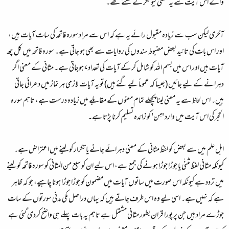
والے اس آیت سے یہ معنی کیونکر لے سکتے تھے۔
آخری لیکن سب سے زیادہ مقبول رائے یہ ہے کہ اس سے مراد سوره فاتحہ کی سات آیات ہیں،
اور اس بات کی تائید بعض مضبوط سندوں کی روایات سے بھی ہو جاتی ہے۔ سوره فاتحہ میں کل چھ
آیات ہیں اور اس میں بسم اللہ کو شامل کر کے آیات کی تعداد ۷ ہوجاتی ہے۔ مثانی کے معنی اگر
دہرانے کے لیے جائیں (جیسا کہ عموماً لیے گئے ہیں) تو یہ آیات لازمی ہر نماز میں دھرائی جاتی
ہیں۔ اس لحاظ سے یہ معنی لینا پچھلے تمام معنوں کے مقابلے میں زیادہ درست ہے، تاہم سوره
الحجر کی اس آیت میں وارد 'مِن' کو زائدہ تسلیم کرنا پڑتا ہے۔
اہل علم میں سے بعض کو لفظ مثانی کے معنی دہرائے جانے یا تکرار کو لینے میں اعتراض ہے۔
کیونکہ مثانی لفظ مثنٰی یا جوڑا جوڑا ہونے کی جمع ہے، اس لیے ان کو سبع من المثانی کو سورہ فاتحہ کو لینے
میں تردد ہے کیونکہ اس صورت میں ساتوں آیات میں مضمون کو جوڑا جوڑا ہونا چاہیے، جو کہ ظاہر
ہے کہ نہیں ہے۔ اسی لیے وہ اس طرف جاتے ہیں کہ یہاں دراصل مکی مدنی سورتوں کے سات
جوڑے مراد ہیں جن پر پورا قران بطور مثانی مشتمل ہے تاہم یہ بات پہلے ہی واضح کردی گئی ہے