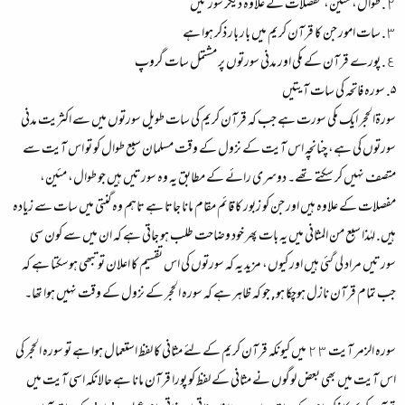
٢. طوال، مئین، مفصلات کے علاوہ دیگر سورتیں
٣. سات امور جن کا قرآن کریم میں بار بار ذکر ہوا ہے
٤. پورے قرآن کے مکی اور مدنی سورتوں پر مشتمل سات گروپ
۵. سوره فاتحہ کی سات آیتیں
سورۃالحجر ایک مکی سورت ہے جب کہ قرآن کریم کی سات طویل سورتوں میں سے اکثریت مدنی
سورتوں کی ہے، چنانچہ اس آیت کے نزول کے وقت مسلمان سبع طوال کو تو اس آیت سے
متصف نہیں کر سکتے تھے۔ دوسری رائے کے مطابق یہ وہ سورتیں ہیں جو طوال، مئین،
مفصلات کے علاوہ ہیں اور جن کو زبور کا قائم مقام مانا جاتا ہے تاہم وہ گنتی میں سات سے زیادہ
ہیں. لہٰذا سبع من المثانی میں یہ بات پھر خود وضاحت طلب ہو جاتی ہے کہ ان میں سے کون سی
سورتیں مراد لی گئی ہیں اور کیوں، مزید یہ کہ سورتوں کی اس تقسیم کا اعلان تو تبھی ہوسکتا ہے کہ
جب تمام قرآن نازل ہوچکا ہو, جو کہ ظاہر ہے کہ سورہ الحجر کے نزول کے وقت نہیں ہوا تھا۔
سوره الزمر آیت ٢٣ میں کیونکہ قرآن کریم کے لئے مثانی کا لفظ استعمال ہوا ہے تو سورہ الحجر کی
اس آیت میں بھی بعض لوگوں نے مثانی کے لفظ کو پورا قرآن مانا ہے حالانکہ اسی آیت میں