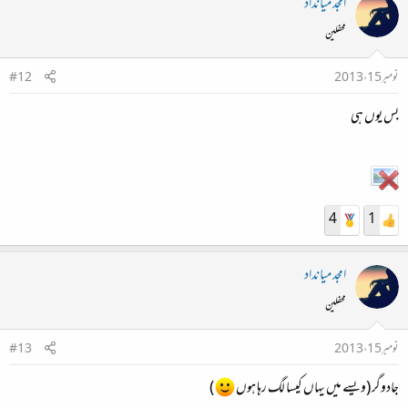
امجد میانداد
محفلین
نومبر 15، 2013
#12
بس یوں ہی
4
1
امجد میانداد
محفلین
نومبر 15، 2013
#13
جادوگر (ویسے میں یہاں کیسا لگ رہا ہوں
)