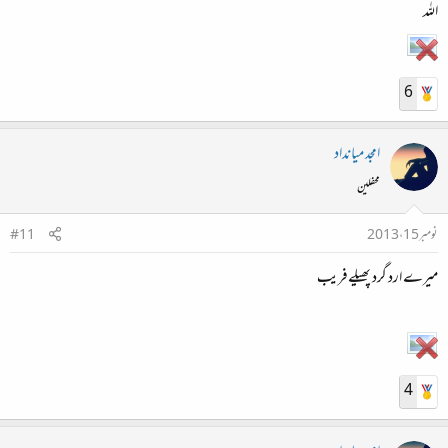
اللہ
6
امجد میانداد
محفلین
نومبر 15، 2013
#11
میرے ارد گرد پھیلےفریب
4