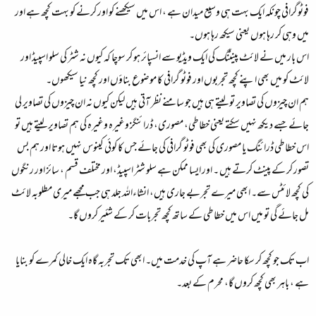
فوٹوگرافی چونکہ ایک بہت ہی وسیع میدان ہے ، اس میں سیکھنے کو اور کرنے کو بہت کچھ ہے اور
میں وہی کر رہا ہوں یعنی سیکھ رہا ہوں۔
اس بار میں نے لائٹ پینٹنگ کی ایک ویڈیو سے انسپائر ہو کر سوچا کہ کیوں نہ شٹر کی سلو اسپیڈ اور
لائٹ کو میں بھی اپنے کچھ تجربوں اور فوٹو گرافی کا موضوع بناؤں اور کچھ نیا سیکھوں۔
ہم ان چیزوں کی تصاویر تو لیتے ہی ہیں جو سامنے نظر آتی ہیں لیکن کیوں نہ ان چیزوں کی تصاویر لی
جائے جسے دیکھ نہیں سکتے یعنی خطاطی، مصوری، ڈرائنگز وغیرہ وغیرہ کی ہم تصاویر لیتے ہیں تو
اس خطاطی ڈرائنگ یا مصوری کی بھی فوٹو گرافی کی جائے جس کا کوئی کینوس نہیں ہوتا اور ہم بس
تصور کر کے پینٹ کرتے ہیں ۔ اور ایسا ممکن ہے سلو شٹر اسپیڈ، اور مختلف قسم ، سائز اور رنگوں
کی کچھ لائٹس سے۔ ابھی میرے تجربے جاری ہیں، انشاءاللہ جلد ہی جب مجھے میری مطلوبہ لائٹ
مل جائے گی تو میں اس میں خطاطی کے ساتھ کچھ تجربات کر کے شئیر کروں گا۔
اب تک جو کچھ کر سکا حاضر ہے آپ کی خدمت میں۔ ابھی تک تجربہ گاہ ایک خالی کمرے کو بنایا
ہے ، باہر بھی کچھ کروں گا، محرم کے بعد۔