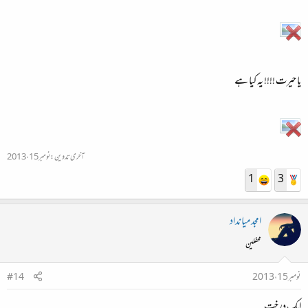
یا حیرت !!!! یہ کیا ہے
آخری تدوین:
نومبر 15، 2013
1
3
امجد میانداد
محفلین
نومبر 15، 2013
#14
ایک درخت