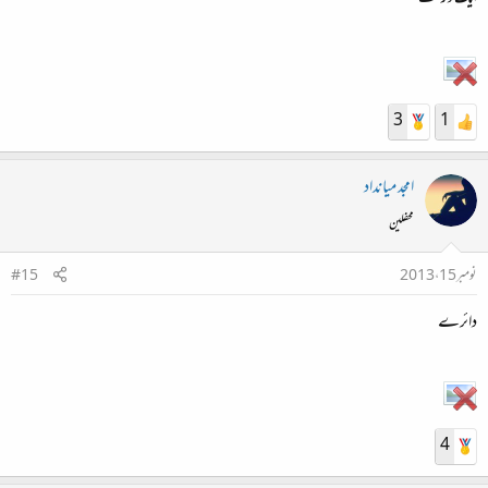
3
1
امجد میانداد
محفلین
نومبر 15، 2013
#15
دائرے
4