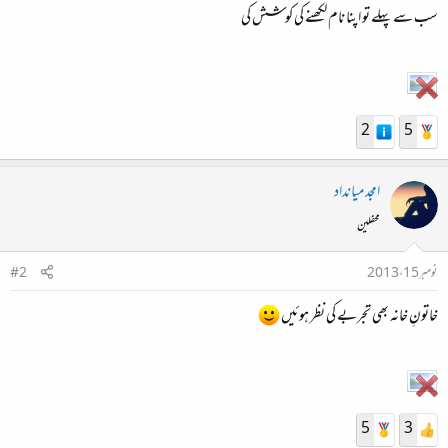
سب سے پہلے تو اپنا نام لکھنے کی کوشش کی
2
5
امجد میانداد
محفلین
نومبر 15، 2013
#2
خاتونِ خانہ بھی تجربے کی نظر ہوئیں
5
3