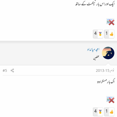
ایک اور اس بار ٹیکسٹ کے ساتھ
4
1
امجد میانداد
محفلین
نومبر 15، 2013
#5
اک بار مسکرا دو
4
1