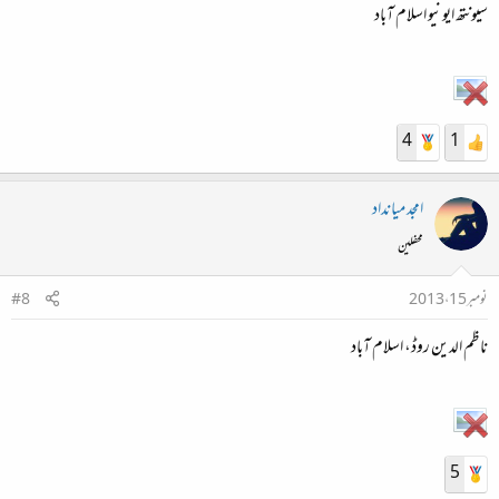
سیونتھ ایونیو اسلام آباد
4
1
امجد میانداد
محفلین
نومبر 15، 2013
#8
ناظم الدین روڈ، اسلام آباد
5