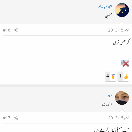
امجد میانداد
محفلین
نومبر 15، 2013
#16
کرسمس ٹری
4
1
جیہ
لائبریرین
نومبر 15، 2013
#17
آپ سمپلی کمال کرتے ہیں