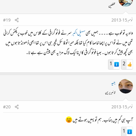
محفلین
نومبر 15، 2013
#19
واہ یہ تو خوب ہے ۔۔۔۔ہمیں بھی
سہیل اکبر
سر نے فوٹو گرافی کے کلاس میں خوب پریکٹس کرائی
تھی میں نے تو اس پر اچھا خاصا کام کیا تھا بلکہ میرا تو فائنل فیچر ہی اس پر تھا ابھی ڈھونڈتا ہوں میں
بھی کچھ پیش کرتا ہوں ۔بھیا فوٹو گرافی کا اپنا ایک لاگ مزا یہ بھی پیشن ہے ہے نا۔
1
2
جیہ
لائبریرین
نومبر 15، 2013
#20
آپ ہی گم ہیں جناب. ہم تو یہیں ہوتے ہیں
1