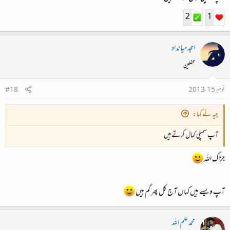
2
1
امجد میانداد
محفلین
نومبر 15، 2013
#18
جیہ نے کہا:
آپ سمپلی کمال کرتے ہیں
جزاک اللہ
آپ ویسے ہیں کہاں آج کل پھر گم ہیں
محمد علم اللہ